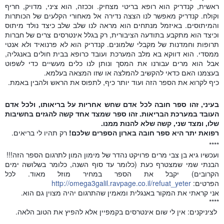
ראשית, קנדריק הוא רופא בריטי מצחיק. וככזה, הוא ציני, מדויק, חריף
וקולח. קנדריק מאפשר לנו הצצה נדירה אל מאחורי הקלעים של הכותרות
והמיתוסים. באיזמל מנתחים הוא מראה לנו שלב שלב כיצד נולד מיתוס
וכיצד הוא מתקבע בתודעה הציבורית, רק בגלל אינטרסים צרים של חברות
תרופות וחמדנות של מקבלי שלמונים. קנדריק הוא לא פרנואיד ולא אנטי
ממסדי. הוא דווקא בא מלב המערכת ועובד כרופא בבית חולים באנגליה,
אבל הוא מרים עבורנו את המסך ונותן לנו כלים מעשיים כדי לשפוט
בעצמנו האם כדאי להקשיב להמלצה או שזו המצאה בעלמא.
כיף לקרוא את הספר הזה ועוד יותר כיף, לתפוס את הראש ולהבין באמת.
בעיני, זהו ספר חובה לכל אדם שחש אחריות על בריאותו, ולכל אדם
העובד במערכת הבריאות. זהו ספר שמצד אחד קשה להגזים בחשיבות
שלו, ומצד שני, קשה שלא להנות ממנו.
רפואת יתר היא ספר חובה בארון הספרים שלכם!
רק תהיו לי בריאים.
****
ועכשיו גיא בן צבי מרים פרויקט נהדר של מימון המון לתרגום הספר הזה!!!
הבנתי שמי שמצטרף כעת (כלומר עד סוף השנה, כלומר בשלושה ימים
הקרובים) יקבל את הספר במחיר מוזל מאוד. לכל
הפרטים:
http://omega3galil.ravpage.co.il/refuat_yeter
אני קראתי את המקור באנגלית ומאמין שהתרגום יהיה מצוין גם הוא.
****
לציניקנים: אין לי שום אינטרסים בקמפיין אלא להפיץ את הטוב הלאה.