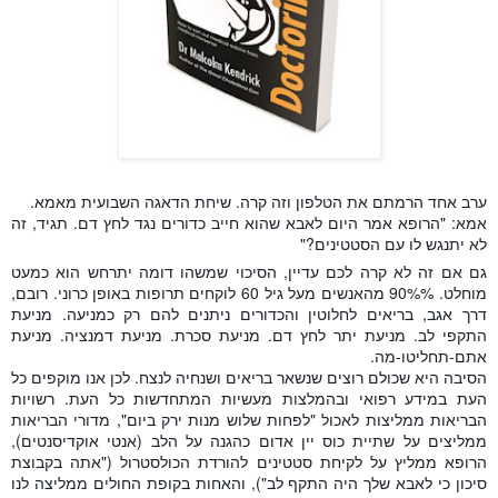
ערב אחד הרמתם את הטלפון וזה קרה. שיחת הדאגה השבועית מאמא.
אמא: "הרופא אמר היום לאבא שהוא חייב כדורים נגד לחץ דם. תגיד, זה
לא יתנגש לו עם הסטטינים?"
גם אם זה לא קרה לכם עדיין, הסיכוי שמשהו דומה יתרחש הוא כמעט
מוחלט. 90%% מהאנשים מעל גיל 60 לוקחים תרופות באופן כרוני. רובם,
דרך אגב, בריאים לחלוטין והכדורים ניתנים להם רק כמניעה. מניעת
התקפי לב. מניעת יתר לחץ דם. מניעת סכרת. מניעת דמנציה. מניעת
אתם-תחליטו-מה.
הסיבה היא שכולם רוצים שנשאר בריאים ושנחיה לנצח. לכן אנו מוקפים כל
העת ב
מידע רפואי ובהמלצות מעשיות המתחדשות כל העת. רשויות
הבריאות ממליצות לאכול "לפחות שלוש מנות ירק ביום", מדורי הבריאות
ממליצים על שתיית כוס יין אדום כהגנה על הלב (אנטי אוקדיסנטים),
הרופא ממליץ על לקיחת סטטינים להורדת הכולסטרול ("אתה בקבוצת
סיכון כי לאבא שלך היה התקף לב"), והאחות בקופת החולים ממליצה לנו