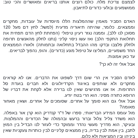
לצמצם צריכת מלח. כולם רוצים אותנו בריאים ומאושרים והכי טוב:
ממושמעים ובולעי כדורים לתיאבון.
האדם הסביר מאמין שההמלצות הללו מיוסדות על עובדות, מחקרים
וממצאים. כלומר, שהיתה תיאוריה מדעית (למשל: לחץ דם מעל 120
מסוכן לנו ללב), וממנה נגזר רעיון טיפולי (הפחתת לחץ הדם תפחית את
תחלואת התקפי הלב) ואז עשו ניסוי קליני (נתנו לחלק מהאנשים תרופה
ולחלק פלצבו ובדקו מהו ההבדל בתחלואה ובתמותה) ולאורו הממצאים
החד משמעיים, המליצו על טיפול מונע (כדורים). והופ, נהפוך לבריאים.
עד כאן אמונות.
אבל אולי זה לא כך?
לאדם הסביר אין הרי שום דרך לשפוט את הדברים. אנו לא קוראים
מחקרים ולא שותפים באיגוד הקרדיולוגים ולא חברים בועדת סל
התרופות. אז אנו מרגישים שאין לנו ברירה אלא לקחת את דבריו של
הרופא כתורה מסיני. הוא הרי בטח יודע.
אבל אולי גם הוא סומך על אחרים. שסומכים על אחרים. ושאין מאחור
מאומה?
מול עומס המידע הבריאותי, ספרו של ד"ר קנדריק הוא קרן אור באפלה.
הוא משדר צליל צלול וברור ברעש ובהמולה של הכדורים וההמלצות.
ובעיקר, הוא מדריך מעשי נהדר וממוקד כדי לעזור לנו הבדיל בין המוץ
לתבן, בין אמת לבין בדיה, בין ממצאים קליניים לבין כותרות צעקניות שאין
ביניהן ובין המציאות ולא כלום.