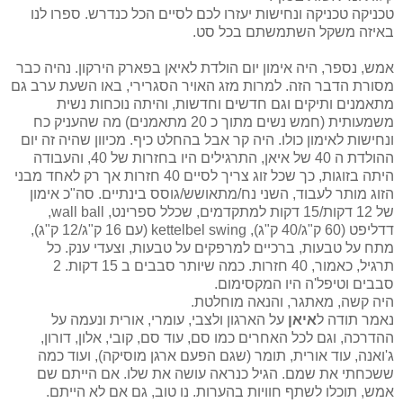
טכניקה טכניקה ונחישות יעזרו לכם לסיים הכל כנדרש. ספרו לנו
באיזה משקל השתמשתם בכל סט.
אמש, נספר, היה אימון יום הולדת לאיאן בפארק הירקון. נהיה כבר
מסורת הדבר הזה. למרות מזג האויר הסגרירי, באו השעת ערב גם
מתאמנים ותיקים וגם חדשים וחדשות, והיתה נוכחות נשית
משמעותית (חמש נשים מתוך כ 20 מתאמנים) מה שהעניק כח
ונחישות לאימון כולו. היה קר אבל בהחלט כיף. מכיוון שהיה זה יום
ההולדת ה 40 של איאן, התרגילים היו בחזרות של 40, והעבודה
היתה בזוגות, כך שכל זוג צריך לסיים 40 חזרות אך רק לאחד מבני
הזוג מותר לעבוד, השני נח/מתאושש/גוסס בינתיים. סה"כ אימון
של 12 דקות/15 דקות למתקדמים, שכלל ספרינט, wall ball,
דדליפט (60 ק"ג/40 ק"ג), kettelbel swing (עם 16 ק"ג/12 ק"ג),
מתח על טבעות, ברכיים למרפקים על טבעות, וצעדי ענק. כל
תרגיל, כאמור, 40 חזרות. כמה שיותר סבבים ב 15 דקות. 2
סבבים וטיפל'ה היו המקסימום.
היה קשה, מאתגר, והנאה מוחלטת.
נאמר תודה ל
איאן
על הארגון ולצבי, עומרי, אורית ונעמה על
ההדרכה, וגם לכל האחרים כמו סם, עוד סם, קובי, אלון, דורון,
ג'ואנה, עוד אורית, תומר (שגם הפעם ארגן מוסיקה), ועוד כמה
ששכחתי את שמם. הגיל כנראה עושה את שלו. אם הייתם שם
אמש, תוכלו לשתף חוויות בהערות. נו טוב, גם אם לא הייתם.