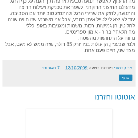
מה הרעיון? לאפשר תנועה טבעית ויחפה תוך הגנה על כף הרגל
מהעולם החיצוני הדוקרני. לשפר את טכניקת ויעילות הריצה
והתנועה, לחזק את שרירי הרגל ולהתמזג טוב יותר עם הסביבה.
עוד לא יצא לי לטייל איתן בטבע, אבל אני משוכנע שזו חוויה שונה
לחלוטין. הן גמישות, רכות, נושמות ומגניבות באופן כללי.
מה הלאה? ברור - אימון ספרינטים.
נדווח על התחושות מהשטח.
ולמי שבעניין, הן עולות בניו יורק 85 דולר, שזה ממש לא מעט, אבל
מצד שני, חיים פעם אחת.
מר קדמוני
פורסם בשעה
12/10/2009
7 תגובות:
שתף
אוטוטו וחזרנו