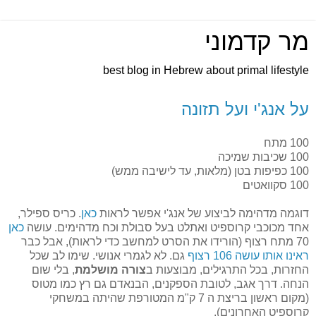
מר קדמוני
best blog in Hebrew about primal lifestyle
על אנג'י ועל תזונה
100 מתח
100 שכיבות שמיכה
100 כפיפות בטן (מלאות, עד לישיבה ממש)
100 סקוואטים
דוגמה מדהימה לביצוע של אנג'י אפשר לראות
כאן
. כריס ספילר,
אחד מכוכבי קרוספיט ואתלט בעל סבולת וכח מדהימים. עושה
כאן
70 מתח רצוף (הורידו את הסרט למחשב כדי לראות), אבל כבר
ראינו אותו עושה 106 רצוף
גם. לא לגמרי אנושי. שימו לב שכל
החזרות, בכל התרגילים, מבוצעות ב
צורה מושלמת
, בלי שום
הנחה. דרך אגב, לטובת הספקנים, הבנאדם גם רץ כמו מטוס
(מקום ראשון בריצת ה 7 ק"מ המטורפת שהיתה במשחקי
קרוספיט האחרונים).