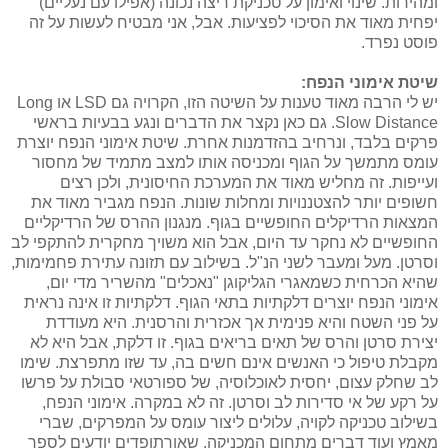
ומהירות. שינוי ואימון על טכניקת ריצה נכונה (אפילו עם נעליים)
יפחית מאוד את הסיכוי לפציעות. אבל, אני מבטיח לעשות על זה
פוסט נפרד.
שיטת אימוני הנפח:
יש לי הרבה מאוד טענות על השיטה הזו, הקרויה גם LSD או Long
Slow Distance. גם כאן נקצר את הדברים ונגע בבעיות בראשי
פרקים בלבד, ונרחיב בהזדמנות אחרת. שיטת אימוני הנפח יוצרת
עומס מתמשך על הגוף ומכניסה אותו למצב מתמיד של מחסור
ועייפות. זה מחליש מאוד את המערכת החיסונית, ולכן רצים
חשופים יותר להצטננויות ומחלות שונות. הנפח מגביר מאוד את
המצאות הרדיקלים החופשיים בגוף. מנגנון ההרס של הרדיקליים
החופשיים לא נחקר עד היום, אבל הוא משויך מחקרית להתקפי לב
וסרטן. מעל ומעבר לשני הנ"ל. בשילוב עם תזונה עתירת פחמימות,
שהיא הכרחית כשמאגרי הגליקוגן "נאכלים" מהשריר מדי יום,
אימוני הנפח יוצרים דלקתיות בתאי הגוף. דלקתיות זו אינה נראית
על פני השטח והיא פנימית אך אכזרית והרסנית. היא מעודדת
יצירת סרטן והרס של תאים בריאים בגוף. זו דלקת, אבל היא לא
מקבלת טיפול כי האנשים אינם חשים בה, עד שזו מתפרצת. שימו
לב שחלק עצום, יחסית לאוכלוסיה, של ספורטאי סבולת על פרשו
על רקע של אי סדירות לב וסרטן. זה לא במקרה. אימוני הנפח,
בשילוב טכניקה לקויה, עלולים ליצור עומס על המפרקים, שברי
מאמץ ועוד דברים מתחום המכניקה, שאורתופדים יודעים לספר