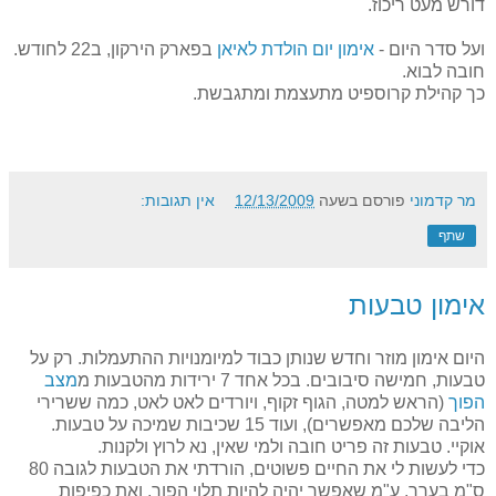
דורש מעט ריכוז.
ועל סדר היום -
אימון יום הולדת לאיאן
בפארק הירקון, ב22 לחודש.
חובה לבוא.
כך קהילת קרוספיט מתעצמת ומתגבשת.
מר קדמוני
פורסם בשעה
12/13/2009
אין תגובות:
שתף
אימון טבעות
היום אימון מוזר וחדש שנותן כבוד למיומנויות ההתעמלות. רק על
טבעות, חמישה סיבובים. בכל אחד 7 ירידות מהטבעות מ
מצב
הפוך
(הראש למטה, הגוף זקוף, ויורדים לאט לאט, כמה ששרירי
הליבה שלכם מאפשרים), ועוד 15 שכיבות שמיכה על טבעות.
אוקיי. טבעות זה פריט חובה ולמי שאין, נא לרוץ ולקנות.
כדי לעשות לי את החיים פשוטים, הורדתי את הטבעות לגובה 80
ס"מ בערך, ע"מ שאפשר יהיה להיות תלוי הפוך, ואת כפיפות