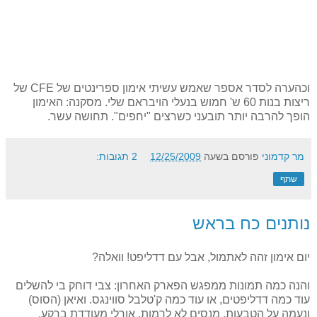
וכהערה לסדר אספר שאמש עשיתי אימון ספרינטים של CFE של
ריצות בנות 60 ש' חמוש בנעלי הויבראם שלי. מסקנה: האימון
הופך להרבה יותר תובעני כשרצים "יחפים". תחושה עשר.
מר קדמוני
פורסם בשעה
12/25/2009
2 תגובות:
שתף
נותנים כח בראש
יום אימון זהה לאתמול, אבל עם דדליפט! וואלה?
והנה כמה תמונות ממפגש הפארק האחרון: צבי דוחק בי להשלים
עוד כמה דדליפטים, או עוד כמה ק'טלבל סווינגס. ואיאן (הסוס)
ונעמה על הטבעות, מנסים לא לרמות. אורלי מעודדת ברקע.