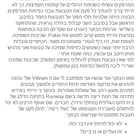
המרפקים עשיתי כשכפות הרגליים על קופסת הקפיצות, כך לא
הייתי צריך להנמיך כל פעם את הטבעות עבור כפיפות המרפקים.
הבעיה היתה שלהיות תלוי הפוך על הטבעות נחמד בסיבוב
הראשון אבל בסיבוב השני קבלתי בחילה נוראית, שהתחזקה
בשלישי. ארוחת הבוקר (יוגורט עם שקדים) הגיבה במחאות
נמרצות והייתי ממש קרוב לפגוש את Pukie. שכיבות השמיכה,
לעומת זאת, היו כיף לגמרי ומאתגרות מאוד. הכתפיים עובדות
הרבה יותר קשה כשעושים כפיפות שמיכה על טבעות ואני מרגיש
אותן היטב גם עכשיו, כמה שעות אחרי.
למי שאין טבעות מומלץ להחליף באימון המשלב שכיבות שמיכה
ושרירי ליבה (למשל כפיפות בטן עמוקות) .
מאז הבוקר ועד עכשיו אני מסתובב לי עם ה Vibram שלי ונהנה
להרגיש את מרקמי האדמה תחת הרגליים ולמשוך מבטים
תמהים ומגוון רחב של שאלות ואמירות. בעיקר כי הייתי באירוע
פתיחה של חנות ריצה חדשה בשם Runway בתחנת הדלק של
בית לחם הגלילית (מחלף זרזיר). חברים. שם אוסף הרצים לא יכל
להתעלם משבירת הקונספט של "נעלי ריצה". להלן לקט של
תגובות ספונטניות שנרשמו הבוקר:
לא יכול להיות! אין דבר כזה.
זה נעליים או גרביים?