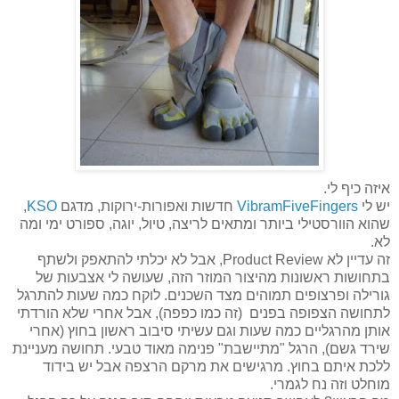
איזה כיף לי.
יש לי
VibramFiveFingers
חדשות ואפורות-ירוקות, מדגם
KSO
,
שהוא הוורסטילי ביותר ומתאים לריצה, טיול, יוגה, ספורט ימי ומה
לא.
זה עדיין לא Product Review, אבל לא יכלתי להתאפק ולשתף
בתחושות ראשונות מהיצור המוזר הזה, שעושה לי אצבעות של
גורילה ופרצופים תמוהים מצד השכנים. לוקח כמה שעות להתרגל
לתחושה הצפופה בפנים (זה כמו כפפה), אבל אחרי שלא הורדתי
אותן מהרגליים כמה שעות וגם עשיתי סיבוב ראשון בחוץ (אחרי
שירד גשם), הרגל "מתיישבת" פנימה מאוד טבעי. תחושה מעניינת
ללכת איתם בחוץ. מרגישים את מרקם הרצפה אבל יש בידוד
מוחלט וזה נח לגמרי.