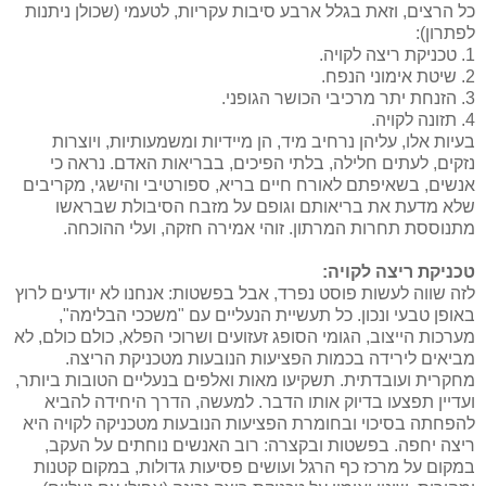
כל הרצים, וזאת בגלל ארבע סיבות עקריות, לטעמי (שכולן ניתנות
לפתרון):
1. טכניקת ריצה לקויה.
2. שיטת אימוני הנפח.
3. הזנחת יתר מרכיבי הכושר הגופני.
4. תזונה לקויה.
בעיות אלו, עליהן נרחיב מיד, הן מיידיות ומשמעותיות, ויוצרות
נזקים, לעתים חלילה, בלתי הפיכים, בבריאות האדם. נראה כי
אנשים, בשאיפתם לאורח חיים בריא, ספורטיבי והישגי, מקריבים
שלא מדעת את בריאותם וגופם על מזבח הסיבולת שבראשו
מתנוססת תחרות המרתון. זוהי אמירה חזקה, ועלי ההוכחה.
טכניקת ריצה לקויה:
לזה שווה לעשות פוסט נפרד, אבל בפשטות: אנחנו לא יודעים לרוץ
באופן טבעי ונכון. כל תעשיית הנעליים עם "משככי הבלימה",
מערכות הייצוב, הגומי הסופג זעזועים ושרוכי הפלא, כולם כולם, לא
מביאים לירידה בכמות הפציעות הנובעות מטכניקת הריצה.
מחקרית ועובדתית. תשקיעו מאות ואלפים בנעליים הטובות ביותר,
ועדיין תפצעו בדיוק אותו הדבר. למעשה, הדרך היחידה להביא
להפחתה בסיכוי ובחומרת הפציעות הנובעות מטכניקה לקויה היא
ריצה יחפה. בפשטות ובקצרה: רוב האנשים נוחתים על העקב,
במקום על מרכז כף הרגל ועושים פסיעות גדולות, במקום קטנות