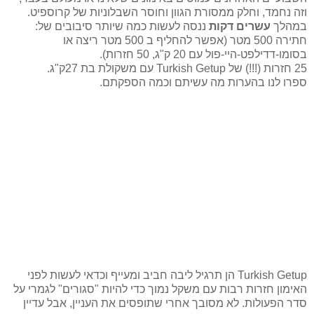
וזה נחמד, וחלק ממסורת הגוון וחוסר השבלוניות של קרוספיט.
במהלך
עשרים דקות
ננסה לעשות כמה שיותר סיבובים של:
חתירה 500 מטר (אפשר להחליף ב 500 מטר ריצה או
בסומו-דדילפט-היי-פול עם 20 ק"ג, 50 חזרות).
25 חזרות (!!!) של Turkish Getup עם משקולת בת 27ק"ג.
ספרו לנו בהערות מה עשיתם וכמה הספקתם.
Turkish Getup הן תרגיל ליבה חביב ומעייף וכדאי לעשות לפני
האימון חזרות רבות עם משקל נמוך כדי להיות "סגורים" לגמרי על
סדר הפעולות. לא מסובך אחרי שתופסים את העניין, אבל עדיין