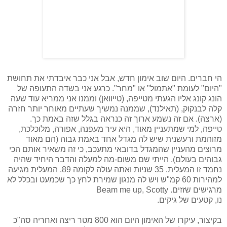
הי חברים. היום שוב אימון חדש, אבל אני כבר איבדתי את תחושת
"היום" לעומת "אתמול" או "מחר". כרגע אני בשדה התעופה של
הונג קונג אליו הגעתי מטייפה, (טייוואן) וממנו אני ממריא עוד שעה
קלה לבנקוק, (תאילנד), שממנה נמשיך שעתיים מאוחר יותר חזרה
(ארצה). אם זה נשמע ארוך זה כנראה בגלל שזה באמת כך.
טייפה, למי שמתעניין מאוד, היא עיר מעפנה, אפורה, מלוכלכת,
מזוהמת ורעשנית שיש לה מגדל אחד באמת גבוה (הם מאוד
מרוצים מהעניין שהמגדל בדובאי מתעכב, כי זה משאיר אותם הכי
גבוהים בעולם). הייתי שם משום-מה למעלה והדבר היחיד שהיה
נחמד זו המעלית. 35 שניות ואתה עולה לקומה 89. המעלית מגיעה
למהירות 60 קמ"ש ויש לה מנגון שמירת לחץ כך שכמעט ובכלל לא
מרגישים שזזים. Beam me up, Scotty
נו, קטעים של גיקים.
בקיצור, עיקרו של האימון היום הוא 800 מטר ריצה ואחריה סה"כ