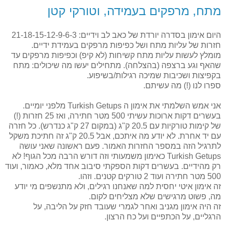
מתח, מרפקים בעמידה, וטורקי קטן
היום אימון בסדרה יורדת של כאב לב וידיים: 21-18-15-12-9-6-3
חזרות של עליות מתח ושל כפיפות מרפקים בעמידת ידיים.
מומלץ לעשות עליות מתח קשיחות (לא קיפ) וכפיפות מרפקים עד
שהאף וגע ברצפה (בהצלחה). מתחילים יעשו מה שיכולים: מתח
בקפיצות ושכיבות שמיכה רגילות/בשיפוע.
ספרו לנו (!) מה עשיתם.
אני אמש השלמתי את אימון ה Turkish Getups מלפני יומיים.
בעשרים דקות ארוכות עשיתי 500 מטר חתירה, ואז 25 חזרות (!)
של קימות טורקיות עם 20.5 ק"ג (במקום 27 ק"ג כנדרש). כל חזרה
עם יד אחרת. לא יודע מה איתכם, אבל 20.5 ק"ג זה חתיכת משקל
לתרגיל הזה במספר החזרות האמור. פעם ראשונה שאני עושה
Turkish Getups כאימון משמעותי וזה דורש הרבה מכל הגוף! לא
רק מהידיים. בעשרים דקות הספקתי סיבוב אחד מלא, כאמור, ועוד
500 מטר חתירה ועוד 2 טורקים קטנים. וזהו.
זה אימון איטי יחסית למה שאנחנו רגילים, ולא מתנשפים מי יודע
מה, פשוט מרגישים שלא מצליחים לקום.
זה היה אימון מגניב ואחר לגמרי שעובד חזק על הליבה, על
הרגליים, על הכתפיים ועל כח הרצון.