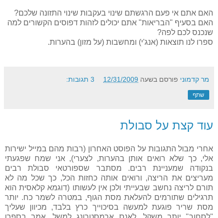
האם אתם אי פעם הרגשתם שינוי בעקבות שינוי התזונה שלכם?
האם בסעיף "הבריאות" אתם יכולים לזהות דפוסים הקשורים למה
שנכנס לכם לפה?
ספרו לנו תוצאות (אנג'י) ומחשבות (על מזון) בהערות.
מר קדמוני
פורסם בשעה
12/31/2009
3 תגובות:
שתף
עוד קצת על סבולת
אחרי מבול התגובות על הפוסט האחרון (רבות מהם במייל ישירות
אלי, כך שלא רואים אותן בהערות, לצערי), אני שמח שפגעתי
בנקודה שמעניינת רבים. מסתבר שספורטאי סבולת רבים
מעריצים את הריצה, ורואים אותה כחזות הכל, כך שכל מה לא
תורם לריצה נחשב שבעייתי ולכן אין לעשותו (דוגמא קלאסית הוא
תרגילים שתורמים להעלאת מסת הגוף, במטרה לשמר כח. יותר
מסת שריר פוגעת למעשה בסיכוייך כרץ בלבד, מכיוון שעליך
"לסחוב" יותר משקל. לאנס ארמסטרונג למשל, אמר בספרו