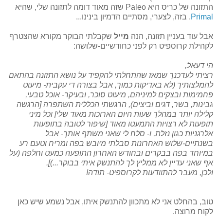
התזונה של כריס היא Paleo שזה מאוד דומה לתזונה שלי, שהיא
Primal
. בזה, לצערי, מסתיים הדמיון בינינו...
אבל עוד בעניין תזונה, הנה
מייל
שקבלתי הבוקר מקורא שהצטרף
לקהילת קרוספיט רק לפני כחודשיים-שלושה:
הי דעאל,
רציתי לעדכנך שמאז שהתחלתי להקפיד על נושא התזונה בהתאם
להמלצותיך (לא באדיקות כמוך, אבל בצורה די עקבית- מיעוט
פחמימות ובצקים למיניהם, מיעוט סוכר, ובעיקר- אוכל טבעי,
גבינות, בשר, דגים וביצים), הרגשתי הכללית השתפרה [הרגשה
קלילה יותר במהלך שעות היום הארוכות מאוד שלי] וכל מיני
תופעות לא רצויות התמעטו מאוד [שיפור לטובה בתופעות
אלרגניות כגון נזלת, ו- סלח לי שאני משתף אותך- אבל
בשנתיים-שלוש האחרונות סבלתי מיובש בפה ומריח וטעם רע
במיוחד בפה בבקרים ובחודש האחרון התופעה כמעט וחלפה (על
אף שאני עדיין לא ממליץ לך להתנשק איתי בבוקר...)].
ולכן, מעבר להתוודעות לקרוספיט- תודה!
טוב, בהחלט אני לא מתכוון להתנשק איתו, אבל נשמע שיש כאן
לקוח מרוצה.