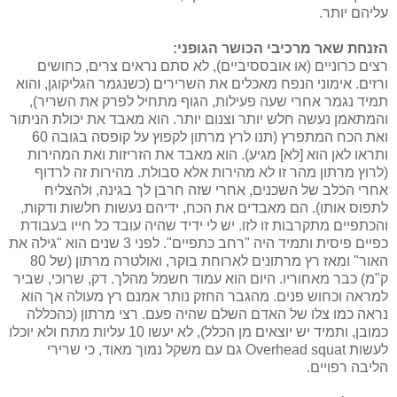
עליהם יותר.
הזנחת שאר מרכיבי הכושר הגופני:
רצים כרוניים (או אובססיביים), לא סתם נראים צרים, כחושים
ורזים. אימוני הנפח מאכלים את השרירים (כשנגמר הגליקוגן, והוא
תמיד נגמר אחרי שעה פעילות, הגוף מתחיל לפרק את השריר),
והמתאמן נעשה חלש יותר וצנום יותר. הוא מאבד את יכולת הניתור
ואת הכח המתפרץ (תנו לרץ מרתון לקפוץ על קופסה בגובה 60
ותראו לאן הוא [לא] מגיע). הוא מאבד את הזריזות ואת המהירות
(לרוץ מרתון מהר זו לא מהירות אלא סבולת. מהירות זה לרדוף
אחרי הכלב של השכנים, אחרי שזה חרבן לך בגינה, ולהצליח
לתפוס אותו). הם מאבדים את הכח, ידיהם נעשות חלשות ודקות,
והכתפיים מתקרבות זו לזו. יש לי ידיד שהיה עובד כל חייו בעבודת
כפיים פיסית ותמיד היה "רחב כתפיים". לפני 3 שנים הוא "גילה את
האור" ומאז רץ מרתונים לארוחת בוקר, ואולטרה מרתון (של 80
ק"מ) כבר מאחוריו. היום הוא עמוד חשמל מהלך. דק, שרוכי, שביר
למראה וכחוש פנים. מהגבר החזק נותר אמנם רץ מעולה אך הוא
נראה כמו צלו של האדם השלם שהיה פעם. רצי מרתון (כהכללה
כמובן, ותמיד יש יוצאים מן הכלל), לא יעשו 10 עליות מתח ולא יוכלו
לעשות Overhead squat גם עם משקל נמוך מאוד, כי שרירי
הליבה רפויים.