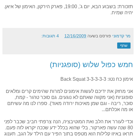
תזכורת: בשבוע הבא, יום ג', 19:00, פארק הירקון, האימון של איאן.
יהיה שמיח.
מר קדמוני
פורסם בשעה
12/16/2009
4 תגובות:
שתף
חמש כפול שלוש (סופגניות)
אימון כח נטו: Back Squat 3-3-3-3-3
אני מחזק את ידיכם לעשות אימונים למרות שהימים קרים ומלאים
סופגניות (אני מקווה שאתם לא נוגעים. גם סוכר טהור - קמח,
סוכר, ריבה - וגם שמן מאיכות ירודה מאוד). ספרו לנו מה עשיתם
או מה אכלתם...
וכדי לעורר את הלב ואת המוטיבציה, הנה צרפתי חביב שכבר לפני
80 שנה עשה פארקור, בלי שהוא בכלל ידע שככה יקראו לזה פעם.
תראו באיזו קלילות הוא מטפס בתוך הפיר עם הילד על הגב. תענוג