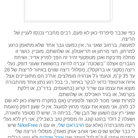
כפי שכבר סיפרתי כאן לא פעם, רבים מחברי נכנסו לעניין של
הריצה.
למעשה, ברחוב שאני גר, אין כמעט גבר אחד שלא מתאמן כרגע
למרתון, חצי מרתון או תריאטלון. או שלושתם. מעניין. כושר זו
מחלה מדבקת ואכן מטפטוף זהיר זה הפך לפרץ אדיר, ושיחת
הגברים אצלנו "בשכונה" עברה להיות בהשוואת שעוני דופק, נעלי
ריצה (סקוני או ברוקס?), מסלולי ריצה שווים באיזור לריצות של 26
עד 35 ק"מ, וטעמי ג'ל אנרגיה מומלצים. אח"כ הם מתעניינים אצל
איזה אורטופד כדאי לבקר באיזור, כי בכל רגע נתון אחד מהחבורה
מוצא את עצמו עם שריר קרוע (בתאומים, בדר"כ), או דלקת
בקרסול, או בגיד האכילס. או שלושתם.
למרות שאני מכור לכושר ולספורט (אם במקרה מישהו כאן לא שם
לב לזה), אני מוצא את עצמי מחוץ למעגל. אין לי שעון דופק (האמת
שאני רץ עם השעון של הבן שלי, בכיתה ה', שיש לו סטופר ותאורה,
ושעלה 2 דולר בהונג קונג. זה מספיק טוב בשבילי), אני רץ ללא נעלי
ריצה מהברנז'ה (אלא עם
הויבראם שלי
, או עם ה
NikeFree
שיש
לי כבר שלוש שנים ואני אוהב אותן מאוד), מסלולי הריצה שלי
נגמרים אחרי 6 ק"מ לכל היותר ואני
אוכל שקדים
ולא נוגע בג'לים