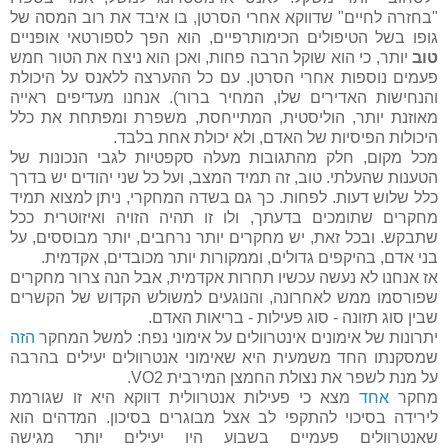
"בחזרה לחיים" שדווקא אחרי הסרטן, בו איבד את רוב המסה של
גופו בשל הטיפולים הכימותרפיים, הוא הפך לספורטאי אופניים
טוב
יותר, כי הוא שוקל הרבה פחות, ואכן הוא ניצח את הטור חמש
פעמים נוספות אחרי הסרטן. עם כל ההערצה ללאנס על היכולת
והנחישות האדירים שלו, המחיר ברור). אנחנו מעדיפים ראייה
מאוזנת יותר, הוליסטית, המתייחסת, משפרת ומפתחת את כלל
היכולות הפיסיות של האדם, ולא יכולת אחת בלבד.
מכל מקום, חלק מהתגובות מעלה סקפטיות לגבי הנכונות של
הטענות שהעלתי. טוב, זה תמיד המצב, ועל כל שני יהודים יש בדרך
כלל שלוש דעות. לפחות. כך גם בשדה המחקרי, ניתן למצוא תמיד
מחקרים שתומכים בדעתך, ולו זו תהיה הזויה ואיזוטרית ככל
שתבקש. ובכל זאת, יש מחקרים יותר נרחבים, יותר מבוססים, על
בני אדם, בהיקפים גדולים, וממקורות יותר מכובדים, אקדמית.
אז אנחנו לא נעשה עכשיו תחרות אקדמית, אבל הנה צרור מחקרים
שפורסמו ממש לאחרונה, והנוגעים למשולש הקדוש של הקשרים
שבין סוג תזונה - סוג פעילות - בריאות האדם.
יתרונות של אימונים אינטרוולים על אימוני נפח: למשל המחקר
הזה
שמסקנתו החד משמעית היא שאימוני אנטרוולים יעילים בהרבה
על מנת לשפר את נצולת החמצן המירבית VO2.
מחקר
אחד
מצא כי פעילות אנטרוולית דווקא היא זו שגורמת
לירידה בסיכוי להתקפי לב אצל מבוגרים בסיכון. המדהים הוא
שאנטרוולים פעמיים בשבוע היו יעילים יותר מגישה