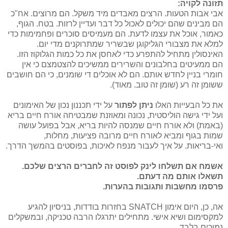
תזונה לקויה:
אבי אבות הטעות. הרצים מאבדים מיד משקל. הם מרוצים. אח"כ
הם מבינים שהם יכולים לאכול כל דבר ועדיין לרזות. בטח. הגוף,
כאמור, אוכל את עצמו לדעת. הם מעמיסים סוכרים ופחמימות כדי
למלא את מצבורי הגליקוגן שבשריר שמתרוקנים מדי יום.
האינסולין מתחיל להתפרע כדי לאחסן את כל כמות הגלוקוז הזו.
הם ממעיטים בחלבונים והשרירים ממשיכים להצטמצם כי אין
חומרי בניין לחדש אותם. הם לא אוכלים די שומנים, כי הם חושבים
ששומן זה רע (שומן זה טוב. מאוד).
את כל הבעייות האלו
ניתן לפתור
על ידי תכננון נכון של האימונים
ועל ידי גישה הוליסטית, נכונה ומאוזנת שמבטיחה אורח חיים בריא
(באמת) ולא אורח חיים שמנסה להיות בריא, אבל בפועל עושה
שמות בגוף ומביא לאורח חיים מרובה פציעות, מחלות,
ואי-בריאות. על איך לעבור מנפח לאיכות, בפוסטים בהמשך הדרך.
אשמח אם תשלחו לינק לפוסט זה לחברים הרצים שלכם.
תשאלו אותם מה דעתם.
פרסמו מחשבות ותגובות בהערות.
אה, כן, היום אימון SNATCH בחזרות בודדות, בניסיון להגיע
למקסימום ושיא אישי. מתחילים יתרגלו הרבה טכניקה, ובמשקלים
נמוכים בלבד.