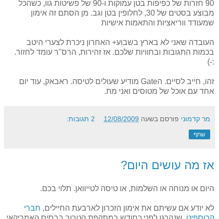
90 חזרות של כפיפות בטן עמוקות ו-90 של פשיטות גוו, כשהכל
מבוצע בסטים של 30, לחלופין בטן וגב. מן הסתם זה אימון
שמעודד ווריאציות והתאמות אישיות
העובדה שאני לא בארץ בשבוע+ האחרון ניכרת לצערי היטב
בכמות התגובות ובחוויות שלכם. אז זהירות, הרס"ר עומד לחזור.
:-)
זהו, חייב לסיים. הGate מודיע שעולים לטיסה. ראבאק, עוד יום
אחד עם אוכל של מטוסים ואני מת.
מר קדמוני
פורסם בשעה
12/08/2009
2 תגובות:
שתף
אז מה עושים היום?
היום או מנוחה או השלמות, או טיסה לטייוואן. תלוי בכם.
לא יודע אם עשיתם את אימון הזכרון לארבעת החיילים,
חברי
קרוספיט
, שנהרגו לפני כחודש במתקפת הטרור בבסיס האמריקאי