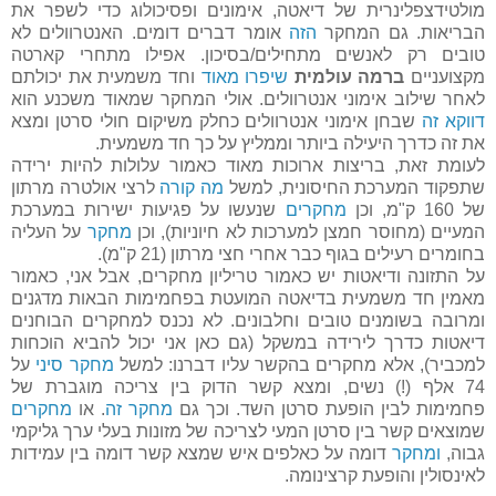
מולטידצפלינרית של דיאטה, אימונים ופסיכולוג כדי לשפר את
הבריאות. גם המחקר
הזה
אומר דברים דומים. האנטרוולים לא
טובים רק לאנשים מתחילים/בסיכון. אפילו מתחרי קארטה
מקצועניים
ברמה עולמית
שיפרו מאוד
וחד משמעית את יכולתם
לאחר שילוב אימוני אנטרוולים. אולי המחקר שמאוד משכנע הוא
דווקא זה
שבחן אימוני אנטרוולים כחלק משיקום חולי סרטן ומצא
את זה כדרך היעילה ביותר וממליץ על כך חד משמעית.
לעומת זאת, בריצות ארוכות מאוד כאמור עלולות להיות ירידה
שתפקוד המערכת החיסונית, למשל
מה קורה
לרצי אולטרה מרתון
של 160 ק"מ, וכן
מחקרים
שנעשו על פגיעות ישירות במערכת
המעיים (מחוסר חמצן למערכות לא חיוניות), וכן
מחקר
על העליה
בחומרים רעילים בגוף כבר אחרי חצי מרתון (21 ק"מ).
על התזונה ודיאטות יש כאמור טריליון מחקרים, אבל אני, כאמור
מאמין חד משמעית בדיאטה המועטת בפחמימות הבאות מדגנים
ומרובה בשומנים טובים וחלבונים. לא נכנס למחקרים הבוחנים
דיאטות כדרך לירידה במשקל (גם כאן אני יכול להביא הוכחות
למכביר), אלא מחקרים בהקשר עליו דברנו: למשל
מחקר סיני
על
74 אלף (!) נשים, ומצא קשר הדוק בין צריכה מוגברת של
פחמימות לבין הופעת סרטן השד. וכך גם
מחקר זה
. או
מחקרים
שמוצאים קשר בין סרטן המעי לצריכה של מזונות בעלי ערך גליקמי
גבוה,
ומחקר
דומה על כאלפים איש שמצא קשר דומה בין עמידות
לאינסולין והופעת קרצינומה.