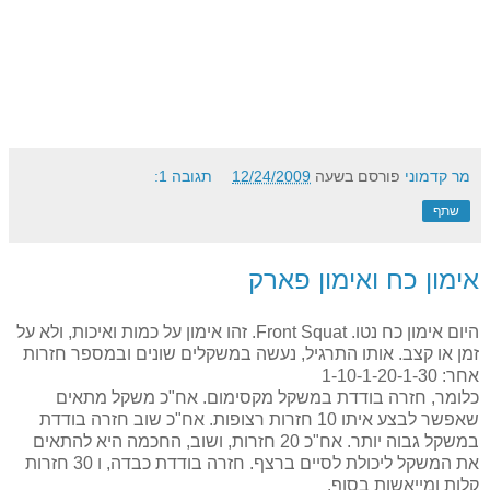
מר קדמוני
פורסם בשעה
12/24/2009
תגובה 1:
שתף
אימון כח ואימון פארק
היום אימון כח נטו. Front Squat. זהו אימון על כמות ואיכות, ולא על
זמן או קצב. אותו התרגיל, נעשה במשקלים שונים ובמספר חזרות
אחר: 1-10-1-20-1-30
כלומר, חזרה בודדת במשקל מקסימום. אח"כ משקל מתאים
שאפשר לבצע איתו 10 חזרות רצופות. אח"כ שוב חזרה בודדת
במשקל גבוה יותר. אח"כ 20 חזרות, ושוב, החכמה היא להתאים
את המשקל ליכולת לסיים ברצף. חזרה בודדת כבדה, ו 30 חזרות
קלות ומייאשות בסוף.