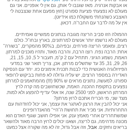
או אבקות אנרגיה. מאז שגנבו לי אותן, גם אין לי אופניים. אני גם
מעולם לא נפצעתי פציעת ספורט (חוץ מפעם אחת שנצבטה לי
האצבע כשהנחתי משקולת כמו אידיוט).
אין על מה לדבר עם החבר'ה. דכאון.
ההמולה הזו סביב הריצה מגובה בנתונים ממשיים ואמיתיים.
מעולם לא נרשמו יותר אנשים למרתונים, בארץ ובחו"ל. כולם
רצים, ומאמני הריצה פורחים, ובפיהם, ב90% מהמקרים, "בשורה"
אחת: הרבה נפח. רוצו הרבה, והרבה מאוד, ותהיו מוכנים למרתון.
האמת, נשמע הגיוני. תתחיל עם 2 ק"מ, תעבור ל 5, 10, 15, 21,
26, 29, 31, 35 עד שתשלים מרתון. אכן, צריך תואר שני במדעי
הפיזיולוגיה האנושית כדי לבנות תכנית אימונים כזו. יחד עם הנסיקה
האדירה במספר הרצים, יש עליה גדולה לא פחות בביקוש לרופאי
ספורט. למעשה, נתונים מראים ש 90% (!!!) מהמתאמנים למרתון
נפצעים בתקופת ההכנה. האמת, שכשחושבים מה קרה לרץ
המרתון הראשון, לפני 2500 שנה, אז אולי עדיף להפצע ולא למות.
מצד שני, מי הכריח אתכם לרוץ מרתון?
אני יכול להבין את הרצון לאתגר את עצמך, אני יכול להזדהות עם
התחרותיות. אני מכיר את תחושת ה"היי" מהאנדרופינים
שמשתחררים אחרי מאמץ ענק. אני אפילו חושב שגוף האדם הוא
מכונה מדהימה, גם לריצה, ושאנו יכולים לרוץ הרבה מאוד ולהשאר
בריאים וחזקים.
אבל
, וזה אבל גדול, זה לא מה שקורה אצל כמעט