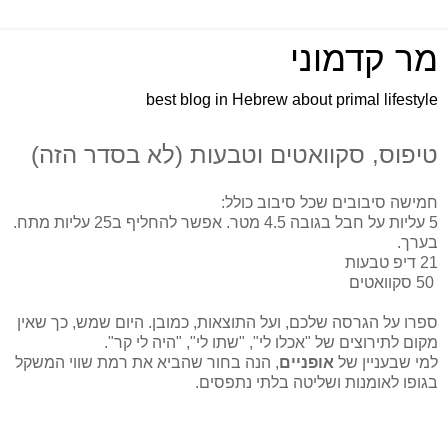
מר קדמוני
best blog in Hebrew about primal lifestyle
טיפוס, סקוואטים וטבעות (לא בסדר הזה)
חמישה סיבובים שכל סיבוב כולל:
5 עליות על חבל בגובה 4.5 מטר. אפשר להחליף ב25 עליות מתח.
בערך.
21 דיפ טבעות
50 סקוואטים
ספרו על הגרסה שלכם, ועל התוצאות, כמובן. היום שמש, כך שאין
מקום לתירוצים של "אכלו לי", "שתו לי", "היה לי קר".
למי שבעניין של
אופניים
, הנה בחור שהביא את רמת שווי המשקל
בגופו לאומנות ושליטה בלתי נתפסים.