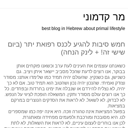
מר קדמוני
best blog in Hebrew about primal lifestyle
חמש סיבות להגיע לכנס רפואת יתר (ביום
שישי זה! + לינק הנחה)
כשאנחנו עוצמים את העינים לעת ערב וכשאנו פוקחים אותן
בבוקר, אנו רוצים לדעת שהכל מסביב יישאר איתן ויציב. גם
כשנישן, גם כשנקיץ. שהעולם יהיה תמיד כמו שלימדו אותנו: מסודר
וצודק ואמיתי. שהנכון יהיה נכון ושהטוב הוא תמיד טוב. אם לא כך
יהיה, לא נצליח להירדם או שנבלה את ימינו בחרדות ובפחדים. כל
כך אנו רוצים עולם מסודר ותקין. המשאלה הופכת לציווי על הנפש.
לא לבדוק. לא לשאול. לא לראות את הסדקים הנוצרים במרקם
במציאות.
בפועל המציאות אינה טהורה וזכה. היא אינה יפה כמו שמספרים
לנו. היא מסובכת ומורכבת ולפעמים מפחידה ומאתגרת.
לכן אנו בוחרים לעצום עיניים, לא לראות את השאלות, לא לתת