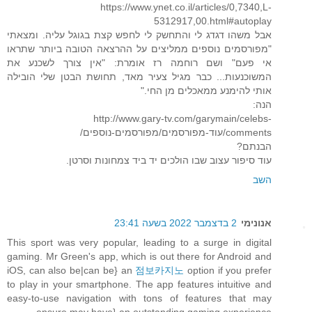
https://www.ynet.co.il/articles/0,7340,L-
5312917,00.html#autoplay
אבל משהו דגדג לי והתחשק לי לחפש קצת בגוגל עליה. ומצאתי
"מפורסמים נוספים ממליצים על ההרצאה הטובה ביותר שתראו
אי פעם" ושם רוחמה רז אומרת: "אין צורך לשכנע את
המשוכנעות... כבר מגיל צעיר מאד, תחושת הבטן שלי הובילה
אותי להימנע ממאכלים מן החי."
הנה:
http://www.gary-tv.com/garymain/celebs-
comments/עוד-מפורסמים/מפורסמים-נוספים/
הבנתם?
עוד סיפור עצוב שבו הולכים יד ביד צמחונות וסרטן.
השב
אנונימי
2 בדצמבר 2022 בשעה 23:41
This sport was very popular, leading to a surge in digital
gaming. Mr Green's app, which is out there for Android and
iOS, can also be|can be} an
점보카지노
option if you prefer
to play in your smartphone. The app features intuitive and
easy-to-use navigation with tons of features that may