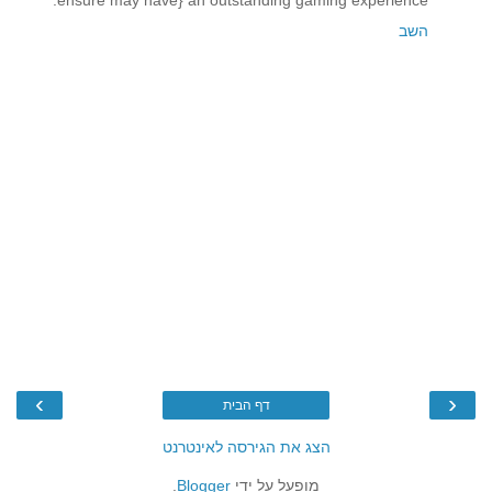
ensure may have} an outstanding gaming experience.
השב
›
‹
דף הבית
הצג את הגירסה לאינטרנט
מופעל על ידי
Blogger
.