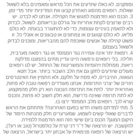
וספקנים. לא כאלו שיודעים את הכל מראש ומאמינים בלא לשאול
שאלות. רופאים מהסוג האחרון קבעו את המדיניות יותר מדי זמן.
3. הכנס הוא הזדמנות לפגוש את הקהילה. אנחנו לא לבדנו. יש
רבים שרוצים לקחת אחריות על גורלם ובריאותם. לשאול, לבדוק
ולא להאמין בעיניים עצומות, כדי לא להתעורר בבעתה. לא כולם
פליאו. לא כולם קטוגנים או צמחונים או טבעונים או אוכלי כל. זו
פשוט קהילה של אנשים שאכפת להם מהבריאות, ומוכנים לבדוק
ולשאול בעצמם.
4. רפואת יתר אינה אמירה נגד הממסד או נגד רפואה מערבית,
חלילה. בלי רופאים ורפואה היינו עדיין מתים בהמוננו מדלקת
ריאות, ממחלות זיהומיות והמשריטות של החתול. יש לנו רופאים
מעולים שיודעים לתקן גם את הלב השבור ביותר. אבל חטא
הגאווה, ההיבריס, לא פסח על חלקם, ולא החמיץ את האינטרסים
הזרים של יצרני התרופות. אנחנו מעודדים רפואה טובה לא פחות,
ואחראית יותר. לתת את התרופה הנכונה הוא רק חלק מהמקצוע.
לא לתת תרופה שאינה נדרשת, הוא חלק חשוב לא פחות, והכנס
קורא לכך. רופאים מלב הממסד ירצו בו.
5. מתי למדתם משהו חדש בפעם האחרונה? פתחתם את הראש
לדברים שאולי קשים לשמוע. שמערערים חלק מהנחות היסוד של
היקום המוגן? הכנס ביום שישי הזה הוא הזדמנות ללמידה.
להקשבה. יש הרצאה של ד"ר דני קרת על כולסטרול (טוב או רע?),
יש הרצאה של רופאה פנימאית על אבחון יתר בישראל, הרצאה של