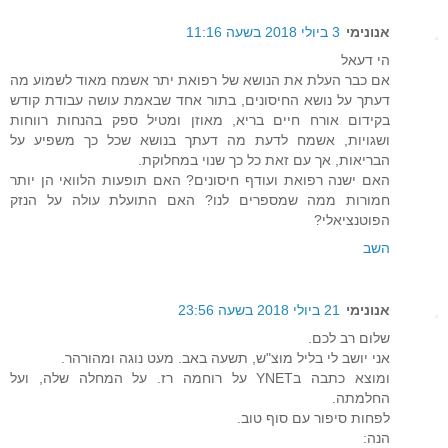
אנונימי
3 ביולי 2018 בשעה 11:16
הי דעאל
אם כבר העלת את הנושא של רפואת יתר אשמח מאוד לשמוע מה
דעתך על נושא החיסונים, בתור אחד שבאמת עושה עבודת קודש
בקידום אורח חיים בריא, מאוזן ומטיל ספק בהנחות רווחות
ושגויות, אשמח לדעת מה דעתך בנושא שכל כך משפיע על
הבריאות, אך עם זאת כל כך שנוי במחלוקת.
האם ישנה רפואת ועודף חיסונים? האם תופעות הלוואי הן יותר
חמורות ממה שמספרים לנו? האם התועלת עולה על הנזק
הפוטנציאלי?
השב
אנונימי
21 ביולי 2018 בשעה 23:56
שלום רב לכם.
אני יושב לי בליל מוצ"ש, תשעה באב. מעט נוגה ומהורהר.
ומוצא כתבה בYNET על רוחמה רז. על המחלה שלה, ועל
החלמתה.
לפחות סיפור עם סוף טוב.
הנה: