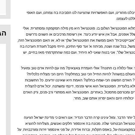
קיבלנו מהורינו, ועם האפשרויות שהציעה לנו הסביבה בה צמחנו, ועם האופי
לנו לעצמנו.
לוא הפוטנציאל הגלום בו. פוטנציאל היא מין מילה חמקמקה ומסתורית. אולי
הג
לל אופנים, אבל אין איש יודע כיצד. אין רשימת מרכיבים או השגים נדרשים
 "אובייקטיבית" האם ממשת את הפוטנציאל שלך או לא. או האם הפוטנציאל הזה,
למשל, בכל שנה ושנה, מכיתה א' ועד סוף התיכון, הייתי מקבל תעודת הערכה בה
ציאל שלו". אני בטוח שאני לא היחיד. ועם כמה שהתקדמתי מאז בחיים, יש
 אולי כלולה בו חתונה?
אולי העמדת צאצאים? מה עם להיות אדם טוב ומועיל
 העולם במשהו?
להיות החייל הכי טוב במחלקה? היזם הכי מצליח כלכלית?
?
האדם הפשוט הכי-שמח-בחלקו? האמת היא שאיננו יודעים. כל התשובות
שלא בלעדית. הפוטנציאל הוא אישי ופנימי, דינמי ומשתנה. יכול אדם להצליח
ים ומכורסם מתסכול, באחרים. הפוטנציאל הוא מסתורי ורב-פנים, ורק האדם
כולותיו היום והאם יפרוץ אותם שוב, מחר.
יותר הדבר. ומול עינינו קרה הדבר הנדיר: אנו רואים כי מדינת ישראל הגיעה
טנציאל הבטחוני שלה. מכונה בה אינספור חלקים ואנשים, מצליחה להוציא
מקצוענות-על, באפס תקלות, וברוח אדירה, על פני אינספור זירות ומורכבויות. על