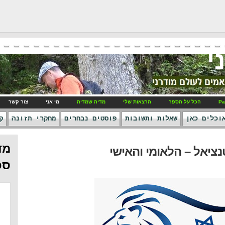
י
Pa
הכל על הספר
הרצאות שלי
מדיה שמדיה
מי אני
צור קשר
וכלים כאן
שאלות ותשובות
פוסטים נבחרים
מחקרי תזונה
ק
מד
יאל – הלאומי והאישי
ספ