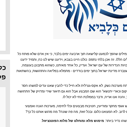
מילים שהפך לכמעט קלישאה תוך ארבעה ימים בלבד, כי אין אדם שלא פותח כל
ללו. זה אכן בלתי נתפס. כולנו היינו בצבא, וידענו שיש לנו כח, ותמיד ידענו
יות הנדירות של עם ישראל. ועדיין, כל אחד מאיתנו, כשהוא מתבונן בעוצמה,
כל
ם שצברה מדינת ישראל בתוך ימים בודדים - מתמלא בפליאה והתרגשות, בהשתאות
פל
ח מערכות נשק, לא אקס-גנרלית ולא חייל כדי להבין שאנו עדים למשהו חסר
יקום וכארי יתנשא" הוא שם המבצע אבל הוא גם תיאור שירי ומדויק של התחושה
הנה אנו אריה, ודבר בממלכת החי לא יכול לו.
יש אגפי מחקר ומודיעין, חטיבות מבצעים וכלי לחימה, מערכות הגנה ואמצעי
 לרוב. לא המצאנו כלום. ובכל זאת, מה פה שונה? מה מרגש אותנו כל כך?
הו נדיר ביותר:
מימוש מלא ומוחלט של מלוא הפוטנציאל
.