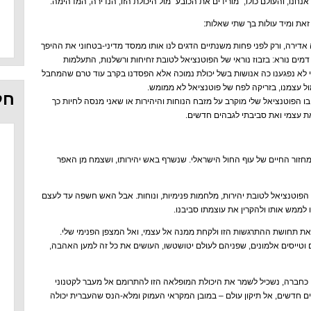
 אנחנו, והעולם כולו, "מורידים את הכובע" מול היכולת הזו, הנדירה, המדהימה.
את ומיד עולות בך שתי שאלות:
כה אדירה, ורק לפני פחות משנתיים הדגים לנו אותו ממסד מדיני-בטחוני את ההיפך
דמים נורא: בזבוז נוראי של הפוטנציאל לטובת זחיחות ורשלנות, התעלמות
י לא נפגענו כה אנושות בשל יכולת נמוכה אלא הפסדנו בקרב עוד טרם שהמחבל
ל עצמנו, בזריקה לפח של פוטנציאל לא ממומש.
חל
בו הפוטנציאל שלי מוקרב על מזבח הנוחות והיהירות או שאני מנסה לחיות כך
עצמי ואת סביבתי לגבהים חדשים.
מחזור החיים של עוף החול הישראלי. שנשרף באש יהירותו, ושצמח מן האפר
פוטנציאל לטובת יהירות, מלחמות פנימיות, ונוחות. אבל האש חשפה עד לעצם
 לממש אותו ולהקרין את עוצמתו סביבנו.
ת תחושת ההתרגשות הזו ולקחת ממנה אל עצמי, ואל המצפן הפנימי שלי.
וטייסים אלמונים, שפניהם לעולם יטושטשו, העושים את כל זה למען האהבה,
, כחברה, נשכיל לשמר את היכולת המופלאה הזו להתרומם אל מעבר לקטנוני
ים חדשים, אל תיקון עולם – במובן המקראי העמוק ומלא-הנס שהעברית יכולה