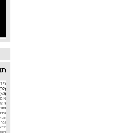
תוו
מח
(92)
(50)
אימו
הקדמ
וסוכר
סיפו
קוקוס
נבחר
ילדים
ויטמין