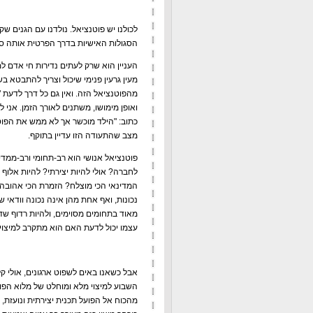
לכולנו יש פוטנציאל. נולדנו עם הגנים ש
הסגולות האישיות בדרך הפרטית אותה סל
העניין הוא שרק לעתים נדירות חי אדם למ
מעין גרעין פנימי שיכול וצריך להתבטא בש
מהפוטנציאל הזה. ואין גם כל דרך לדעת
ואופן מימושו, משתנים לאורך הזמן. אני 
כתוב: "הילד מוכשר אך לא ממש את הפוטנ
מצב שהתעודה הזו עדיין בתוקף.
פוטנציאל אנושי הוא רב-תחומי ורב-ממדי:
לחברה? אולי להיות יצירתי? להיות אלוף
המדינאי הכי מוצלח? הזמרת הכי אהובה
נכונות, ואף אחת מהן אינה נכונה וודאי 
מאוד בתחומים מסוימים, ולהיות רדוף שד
עצמו יכול לדעת האם הוא מתקרב למיצוי י
אבל כשאנו באים לשפוט ארגונים, אולי קל 
השבוע למיצוי מלא ומוחלט של מלוא הפו
מהכוח אל הפועל תכנית יצירתית ונועזת, ב