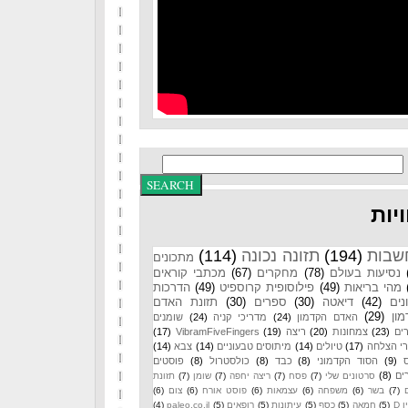
יות
שבות
(194)
תזונה נכונה
(114)
מתכונים
נסיעות בעולם
(78)
מחקרים
(67)
מכתבי קוראים
מהי בריאות
(49)
פילוסופית קרוספיט
(49)
הדרכות
נים
(42)
דיאטה
(30)
ספרים
(30)
תזונת האדם
ון
(29)
האדם הקדמון
(24)
מדריכי קניה
(24)
שומנים
ים
(23)
צמחונות
(20)
ריצה
(19)
VibramFiveFingers
(17)
רי הצלחה
(17)
טיולים
(14)
מיתוסים טבעוניים
(14)
צבא
(14)
(9)
הסוד הקדמוני
(8)
כבד
(8)
כולסטרול
(8)
פוסטים
ים
(8)
סרטונים שלי
(7)
פסח
(7)
ריצה יחפה
(7)
שומן
(7)
תזונת
(7)
בשר
(6)
משפחה
(6)
עצמאות
(6)
פוסט אורח
(6)
צום
(6)
 D
(5)
חמאה
(5)
כסף
(5)
עיתונות
(5)
רופאים
(5)
paleo.co.il
(4)