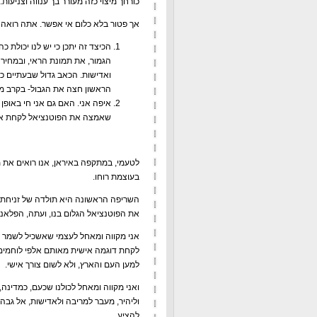
כורחך מיצוי כזה מעורר בך ענווה וצניעות.
אך פטור בלא כלום אי אפשר. אתה רואה ז
הכיצד זה יתכן כי יש לנו יכולת 
הגמור, את תמונת הראי, ובמחיר 
ואדישות. הכאב גדול שבעתיים כ
הראשון חצה את הגבול- בקרב מו
איפה אני. האם גם אני חי באופן 
שאמצה את הפוטנציאל לקחת את 
לטעמי, במתקפה באיראן, אנו רואים את 
בעוצמת רוחו.
השריפה הראשונה היא תולדה של זניחת ה
את הפוטנציאל הגלום בנו, ועתה, הפלאנו
אני מקווה ומאחל לעצמי שאשכיל לשמר א
לקחת דוגמה אישית מאותם אלפי לוחמים 
למען העם והארץ, ולא לשום צורך אישי.
ואני מקווה ומאחל לכולנו שכעם, כמדינה
וליהיר, מעבר למריבה ולאדישות, אל גבה
להציע.