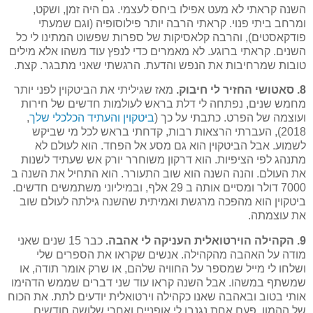
השנה קראתי לא מעט אפילו ביחס לעצמי. גם היה זמן, ושקט,
ומרחב ביתי פנוי. קראתי הרבה יותר פילוסופיה (וגם שמעתי
פודקאסטים), והרבה קלאסיקות של ספרות שפשוט המתינו לי כל
השנים. קראתי ברוגע. לא מאמרים כדי לנפץ עוד משהו אלא מילים
טובות שמרחיבות את הנפש והדעת. הרגשתי שאני מתבגר. קצת.
8. סאטושי החזיר לי חיבוק.
מאז שגיליתי את הביטקוין לפני יותר
מחמש שנים, נפתחה לי דלת בראש לעולמות חדשים של חירות
ועוצמה של הפרט. כתבתי על כך (
ביטקוין והעתיד הכלכלי שלך
,
2018), העברתי הרצאות רבות, קדחתי בראש לכל מי שביקש
לשמוע. אבל הביטקוין הוא גם מסע אל הפחד. הוא לעולם לא
מתנהג לפי הציפיות. הוא דרקון משוחרר יורק אש שעתיד לשנות
את העולם. והנה השנה הוא שוב התעורר. הוא התחיל את השנה ב
7000 דולר ומסיים אותה ב 29 אלף, ובמיליוני משתמשים חדשים.
ביטקוין הוא מהפכה מרגשת ואמיתית שהשנה גילתה לעולם שוב
את עוצמתה.
9. הקהילה הוירטואלית העניקה לי אהבה.
כבר 15 שנים שאני
מודה על האהבה מהקהילה. אנשים שקראו את הספרים שלי
ושלחו לי מייל שמספר על החוויה שלהם, או שרק אומר תודה, או
שמשתף במשהו. אבל השנה קראו עוד שני דברים שממש הדהימו
אותי בטוב ובאהבה שאנו כקהילה וירטואלית יודעים לתת. את הכוח
של ההמון. פעם אחת נגנבו לי אופניים ואחרי שלושה חודשים