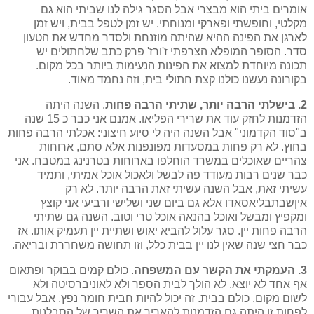
אומרים ביתי הוא מבצרי אבל הסגר גילה לנו שביתי הוא גם
מקלטי, וחופשתי ופארקי ומנוחתי. יש זמן לטפל בבית, ויש זמן
לארגן את הפינה ההיא שהיתה מוזנחת ולסדר מחדש את הטעון
סדר. הסופר המופלא הצרפתי ז'ורז' פרק כתב שלחתולים יש
תכונה מיוחדת למצוא את הפינות הנעימות ביותר בכל מקום.
בקורונה נעשנו כולנו קצת חתולי בית, וזה נחמד מאוד.
2. בישלתי הרבה יותר, שתיתי הרבה פחות
. השנה היתה
הזדמנות לחזק עוד את שרירי הפליאו. אמנם אני כבר כ 15 שנה
ב"סוד הקדמוני" אבל השנה היה לי סיוע חיצוני: אכלתי הרבה פחות
בחוץ. לא רק פחות במסעדות מפונפנות אלא סתם, ארוחות
צהריים שאוכלים במשרד הוחלפו בארוחות בטרנינג במטבח. אני
כבר שנים רבות מעודד פה לבשל ולאכול אוכל אמיתי, ותמיד
עשיתי זאת, אבל השנה עשיתי זאת הרבה יותר. לא רק
איןשבתבליאסאדו אלא גם ביום שני ושלישי ורביעי אני קוצץ
ומקפיץ ומבשל ואוכל בהנאה אוכל טרי וטוב. השנה גם שתיתי
הרבה פחות יין. סגר עלול להביא יאוש ושתיית יין תעמיק אותו. אז
כבר חצי שנה שאין לנו יין בבית כלל, וזו תחושה משחררת ובריאה.
3. העמקתי את הקשר עם המשפחה
. כולם קמים בבוקר ופתאום
אף אחד לא יוצא. לא הולך לבית הספר ולא לאוניברסיטה ולא
לשום מקום. כולם בבית. זה יכול להיות חבית חומר נפץ, אבל עבורי
לפחות זו היתה גם הזדמנות להאריך את השריר של הסבלנות.