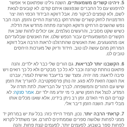
5. זיהינו קשרים משמעותיים.
השנה גילינו שפתאום אי אפשר
להיפגש עם כל החברים שנפגשנו איתם קודם. לא קובעים לצאת
לשם, ולא קופצים לביקור פה. אבל דווקא הבידוד הכפוי הזה יצר
הזדמנויות לחזק קשרים שהתרחקו במרוצת החיים והזמן. הנה חבר
נפש שהשנים הרחיקו ודווקא הקורונה פתחה מחדש את הדלת.
כשיש שקט מסביב, והרעשים נעלמים, אנו יכולים לזהות שוב את
הקשרים המשמעותיים עבור הנפש שלנו. את האנשים שבלעדיהם
אנו מתגעגעים, ואת האנשים שהתרגלנו לראות הרבה אבל דווקא
המרחק מהם עושה לנו טוב. חידוד ודיוק של מערכות היחסים
טובים לנו.
6. הקשבנו יותר לבריאות.
גם הורים שלי כבר לא ילדים. והנה
פתאום נוחתת קורונה וכבר לא כל כך מבקרים ולא כל כך רואים ויש
סיבה לדאגה: מה יהיה. ומצד שני בדיעבד ואישית לגמרי, עברנו
את השנה הזאת ללא פגע. זה נותן פרספקטיבה. להעריך את הזמן
שיש עם ההורים והמשפחה. לברך על הבריאות. לתת תודה על
המדע. לנצל את הזמן שיש, כי מי יודע מה ילד יום.
אמר סנקה
: לא
קצרים הם חיי האדם. זמן רב ניתן בידינו, אלא שאנו מכלים אותו
מבלי דעת. השנה הזמן דיבר אלי.
7. קראתי הרבה יותר
. נכון, תמיד הייתי כזה: בכל עת יש במרחק יד
ממני לפחות שלושה ספרים שממתינים לתורם. אני משתדל לקרוא
לפחות ספר בשבוע. לפעמים יותר, לפעמים קצת פחות. והנה