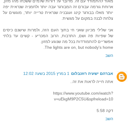
מאוד להתמודד עם זה. מדובר על דורות שלמים ששכחו מהו מזון,
ארוחת גורמה עבורם זה המבורגר עבה יותר ולחמניה שנראית יפה
יותר מאלו בבורגר קינג ועגבניה שנראית טרייה יותר, מוגשים על
צלחת לבנה במקום על מגשית.
אני שלילי מכיוון שאני חי בתוך העם הזה, ולמרות שישנם כיסים
של שפיות פה ושם, התרבות, הרוב המכריע - קשים עד בלתי
אפשריים להתמודדות בכל מה שנוגע למזון.
The lights are on, but nobody's home.
השב
אברהם ישעיה רוזנבלום
1 במרץ 2015 בשעה 12:02
אתה חייה לראות את זה..
https://www.youtube.com/watch?
v=uEkgM9P2C5U&spfreload=10
דקה 5:58
השב