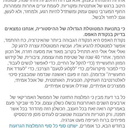
אחרות התפתחו בעמק, אלא גם רוח החלוציות והחדשנות, עטופות
היטב ברגש של אותנטיות ומקוריות. לעומת ערים אחרות וממהרות,
החוף המערבי נושם עמוק ומשתדל להיות רגוע, ולמחזר, ולא לעשן,
וגם: לחזור ולבשל.
כי בתנועת המטוטלת הגדולה של ההיסטוריה, אנחנו נמצאים
בדיוק בנקודת האפס.
נקודת האפס היא הנקודה הגבוהה ביותר שהאינרציה, כח ההתמד,
אפשר למטוטלת להגיע אליו. ועכשיו המטוטלת עצרה לרגע קל,
ואולי אולי אולי היא תתחיל בקרוב מאוד את מסעה חזרה, אל הכוון
ההפוך. אחרי 40 שנה של שטיפת מוח עצומה, ציבורית, של קידוש
המזון התעשייתי (כדי להקל על החיים, כדי לאפשר לנשים לעבוד,
כדי למכור מיקרוגלים, כדי "לקלוע לטעם" הצרכני, כדי "לעודד את
התעשייה" וכדומה), הנה זו פעם ראשונה שנדמה שמבצבץ סיכוי
לאלטרנטיבה העתיקה, הטבעית, האותנטית, של אוכל אמיתי,
ממצרכים אמיתיים, שגידלו אנשים אמיתיים.
כל בר דעת מבין כי המלצות התזונה של הממשל האמריקאי של
ארבעים השנים האחרונות נכשלו כשלון עצום, וכל מי שביקר פעם
באמריקה רואה זאת בכל העצב. הכשלון הזה מהדהד בכל אשר
תפנה, ורק הטריות והרעננות שנושבים לעתים מסן פרנססיקו
מפיחים ברוח העייפה מעט אנרגיה.
בחודש הבא, כך אומרים,
ישתנו סוף כל סוף ההמלצות הגרועות