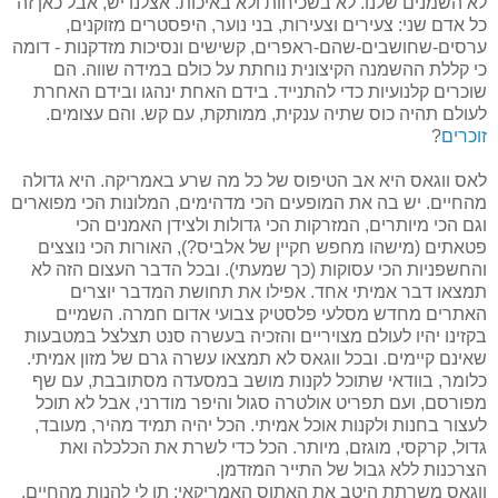
לא השמנים שלנו. לא בשכיחות ולא באיכות. אצלנו יש, אבל כאן זה
כל אדם שני: צעירים וצעירות, בני נוער, היפסטרים מזוקנים,
ערסים-שחושבים-שהם-ראפרים, קשישים ונסיכות מזדקנות - דומה
כי קללת ההשמנה הקיצונית נוחתת על כולם במידה שווה. הם
שוכרים קלנועיות כדי להתנייד. בידם האחת ינהגו ובידם האחרת
לעולם תהיה כוס שתיה ענקית, ממותקת, עם קש. והם עצומים.
זוכרים
?
לאס ווגאס היא אב הטיפוס של כל מה שרע באמריקה. היא גדולה
מהחיים. יש בה את המופעים הכי מדהימים, המלונות הכי מפוארים
וגם הכי מיותרים, המזרקות הכי גדולות ולצידן האמנים הכי
פטאתים (מישהו מחפש חקיין של אלביס?), האורות הכי נוצצים
והחשפניות הכי עסוקות (כך שמעתי). ובכל הדבר העצום הזה לא
תמצאו דבר אמיתי אחד. אפילו את תחושת המדבר יוצרים
האתרים מחדש מסלעי פלסטיק צבועי אדום חמרה. השמיים
בקזינו יהיו לעולם מצויריים והזכיה בעשרה סנט תצלצל במטבעות
שאינם קיימים. ובכל ווגאס לא תמצאו עשרה גרם של מזון אמיתי.
כלומר, בוודאי שתוכל לקנות מושב במסעדה מסתובבת, עם שף
מפורסם, ועם תפריט אולטרה סגול והיפר מודרני, אבל לא תוכל
לעצור בחנות ולקנות אוכל אמיתי. הכל יהיה תמיד מהיר, מעובד,
גדול, קרקסי, מוגזם, מיותר. הכל כדי לשרת את הכלכלה ואת
הצרכנות ללא גבול של התייר המזדמן.
ווגאס משרתת היטב את האתוס האמריקאי: תן לי להנות מהחיים,