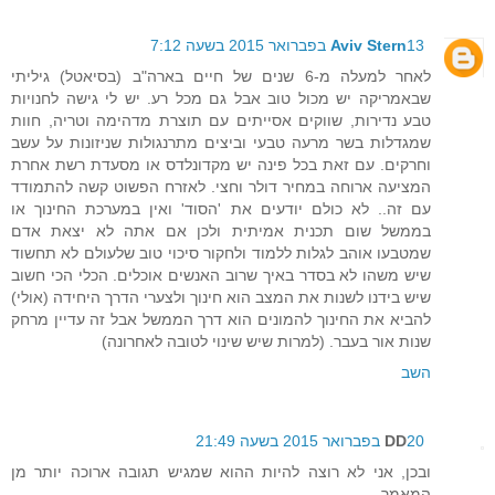
13 בפברואר 2015 בשעה 7:12
Aviv Stern
לאחר למעלה מ-6 שנים של חיים בארה"ב (בסיאטל) גיליתי
שבאמריקה יש מכול טוב אבל גם מכל רע. יש לי גישה לחנויות
טבע נדירות, שווקים אסייתים עם תוצרת מדהימה וטריה, חוות
שמגדלות בשר מרעה טבעי וביצים מתרנגולות שניזונות על עשב
וחרקים. עם זאת בכל פינה יש מקדונלדס או מסעדת רשת אחרת
המציעה ארוחה במחיר דולר וחצי. לאזרח הפשוט קשה להתמודד
עם זה.. לא כולם יודעים את 'הסוד' ואין במערכת החינוך או
בממשל שום תכנית אמיתית ולכן אם אתה לא יצאת אדם
שמטבעו אוהב לגלות ללמוד ולחקור סיכוי טוב שלעולם לא תחשוד
שיש משהו לא בסדר באיך שרוב האנשים אוכלים. הכלי הכי חשוב
שיש בידנו לשנות את המצב הוא חינוך ולצערי הדרך היחידה (אולי)
להביא את החינוך להמונים הוא דרך הממשל אבל זה עדיין מרחק
שנות אור בעבר. (למרות שיש שינוי לטובה לאחרונה)
השב
20 בפברואר 2015 בשעה 21:49
DD
ובכן, אני לא רוצה להיות ההוא שמגיש תגובה ארוכה יותר מן
המאמר..