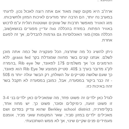
ארה"ב היא מקום קשה מאוד אם אתה רוצה לאכול נכון. לדעתי
במערב נח יותר, הם הרבה יותר מודעים לאיכות המזון ולחשיבותו.
מזג האוויר מאפשר תרבות של שווקים ושוטטות רגלית ע"מ לרכוש
באוויר הפתוח. במזרח בהכללה גxה עדיין מפגרים בנושא(שוב,
הכללה גסה).סוגי האוכלוסיות גם גורמות להבדלים, אך זה לפעם
אחרת.
ניתן להשיג כל מה שתרצה, הכל פונקציה של כמה אתה מוכן
לשלם. אנחנו קונים בשר מחווה שמגדלת בקר grass fed, ללא
הורמונים וכו' אך משלמים 17$ לפאונד, של Rib eye ,בהמרה
לק"ג מדובר בערך ב 40$. סטייק ממוצע של Rib Eye הוא פאונד,
כך שעם שלושה סטייקים על השולחן, רק הבשר עולה יותר מ 50$
- זה כבר ביקור במסעדה, אבל, כמובן במסעדה לא תקבל בשר
זהה באיכות כזו.
לגדל כאן ילדים זה פשוט פחד, מה שמאכילים כאן ילדים בני 3-4
זו פשוט זוועה, כימיקלים וסוכר, פשוט כך. יש מחוז אחד,
בקליפורניה, Berkley school district שהוא צדיק בסדום ושם
מאכילים ילדים במזון סביר, שאר המקומות שאני מכיר, אומנם
מעמידים פנים שקיים שינוי, אך לא ממש השתכנעתי.