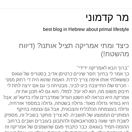
מר קדמוני
best blog in Hebrew about primal lifestyle
כיצד ומתי אמריקה תציל אותנו? (דיווח
מהשטח!)
"ברוך הבא לאמריקה ידידי"
כך אמר לי בחיוך חסר שיניים כרטיסן אדיב בסטריפ של ווגאס
כששאלתי אותו איפה צריך לרדת. האמת שהוא היה די רחוק ממני
- הכרס שלו התייצבה בינו לביני, מבטיחה כי גם אם ירצה לתת לי
חיבוק משום מה, הוא לא יוכל. למזלי, הוא גם לא תכנן את זה.
אמריקה היא כנראה לא השטן הגדול שמדברים עליו בדעא"ש, אבל
היא בוודאי גדולה מאוד: גדולה בשטחה, גדולה במספר אזרחיה,
גדולה בעוצמתה הכלכלית והצבאית, אבל גם עצומה בהיקף
המותניים הממוצע של תושביה. לא צריך מחקר בשביל זה, מספיק
לשבת חצי שעה בסטראבאקס ולהתבונן בעוברים ושבים ברחוב
ההומה-תמיד בווגאס. כבר כתבתי פעם שהשמנים של אמריקה זה