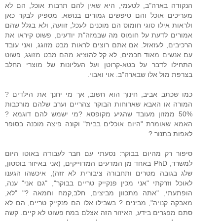
הנקודה בארה"ב, לטעמי, היא שאין להם תרבות אוכל, הם לא
מעריכים אוכל והם טיפשים גמורים בנושא. מספיק לבקר כאן
ולראות אילו סוגי חומוס הם מוכנים לעכל, זוועה, ולא בגלל שהם
אמורים לדעת על חומוס מה שבמזה"ת יודעים, פשוט קיראו את
הרכיבים, לעזאזל. אם אתם רוצים לראות מבט מזוגג, ואני עובד
עם אנשים מאוד חכמים, לא קל להוציא מהם מבט מזוגג, פשוט
התחילו לדבר על בטא-קרוטן ועל העליונות של מוצרי החלב
בצרפת מול אלו שבארה"ב. אוי ואבוי.
כמו שכתב אביב, חינוך הוא חשוב, אך מי יחנך את הילדים ?
המורה או האבא שארוחות הבוקר צהריים וערב שלהם מורכבות
50% ממזון מעובד שהגיע מקופסא ?מי ישמש להם דוגמא ?
האמא שאומרת "היום אוכלים בבית" וקונה פיצה מוכנה בסופר
לאפות בתנור ?
סיפור רק מהיום בבוקר: נסעתי עם חבר לעבודה באוטו היום
למשרד, PhD באחד מן המדעים המדוייקים, (אני באיזור בוסטון,
שלג בגובה מטרים ותחבורה ציבורית לא זזה), איכשהו הגענו
לאוכל וזרקתי "אני מכין פנקייק טריים בבוקר", "גם אני" ענה,
הופתעתי, "אתה מתכוון מביצים, חלב,קמח וחמאה ?" "לא,
מאבקה קנויה", מבינים ? בשבילו אלו הם פנקייק טריים, הם לא
סתם מפגרים בידע, האיזור הזה אצלם במח פשוט לא קיים. קשה