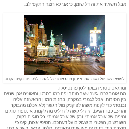
אבל תשאיר את זה דל שומן, כי אני לא רוצה התקפי לב.
למוצא הישר של משהו אמיתי ינתן פרס אותו יוכל להמיר לז'יטונים בקזינו הקרוב
ומווגאס טסתי הבוקר לסן פרנסיסקו.
מה אומר לכם: גשר שער הזהב יפה כמו בסרט, והאווזים אכן שטים
בין הסירות. אבל לגמרי במקרה, בחנות המזון הראשונה אליה
נכנסתי כדי לקנות משהו לפיקניק מול הגשר (לא אכלנו מהבוקר
והרעב כבר הגיע), היה לי קשה להחליט מה לקנות. אינספור סוגים
ומינים של אוכל אמיתי, ורק של אוכל אמיתי. כל סוגי הירקות,
השורשים, הפטריות שעולים על דעתכם. חטיפי אצות, קימצ'י
תוצרת בית, דגים ים מעושנים ומאודים, סלמון פראי, בשר אורגני