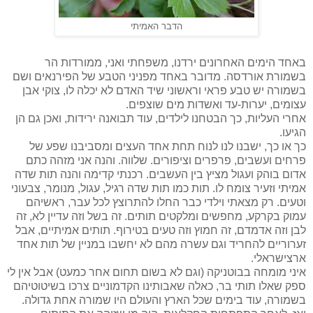
הדבר האמיתי
באחד הימים האחרונים ירדנו, משפחתי ואני, ממורדות הר
בשמורת אורדסה. מדובר באחד מפניני הטבע של הפירנאים ושם
בשמורה יש טבע פראי וראשוני שיד האדם לא יכלה לו, צוקי אבן
עצומים, יערות-עד ואשדות מים שוצפים.
אחרי העליות, כך הבטחנו לילדים, עוד תבואנה ירידות, ואכן גם הן
הגיעו.
כך או כך, ישבנו לנו לנוח תחת אחד העצים ומסביבנו שפע של
פרחים ועשבים, פרפרים וציפורים. שלווה. והנה אני מזהה כתם
אדום בוהק ועגול מציץ בין העשבים. רכנתי קדימה והנה תות שדה
אמיתי וזעיר צומח לו. תות כמו תות שדה רגיל, עגול, מנומר, צבעוני
וטעים. רק מצאתי וילדי כבר החלו להתרוצץ לכל עבר, ראשיהם
עמוק בקרקע, מחפשים ומלקטים תותים. זה בשל וזה עדיין לא, זה
לבן וזה אדמדם, זה חמוץ וזה טעים בטירוף. תותים אמיתיים, אבל
זערוריים להחריד וגם עשרה מהם לא יחשבו במניין של תות אחד
ארצישראלי.
איני מומחה בבוטניקה (וגם לא בשום תחום אחר כמעט) אבל אין לי
ספק שאלו תותי בר, כאלה שאבותינו הקדמוניים צרכו בשיטוטיהם
בשמורה, עוד בימים שכל הארץ והעולם היו שמורה אחת גדולה.