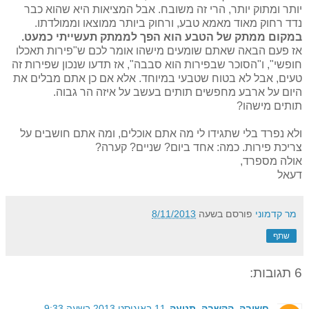
יותר ומתוק יותר, הרי זה משובח. אבל המציאות היא שהוא כבר
נדד רחוק מאוד מאמא טבע, ורחוק ביותר ממוצאו וממולדתו.
במקום ממתק של הטבע הוא הפך לממתק תעשייתי כמעט.
אז פעם הבאה שאתם שומעים מישהו אומר לכם ש"פירות תאכלו
חופשי", ו"הסוכר שבפירות הוא סבבה", אז תדעו שנכון שפירות זה
טעים, אבל לא בטוח שטבעי במיוחד. אלא אם כן אתם מבלים את
היום על ארבע מחפשים תותים בעשב על איזה הר גבוה.
תותים מישהו?
ולא נפרד בלי שתגידו לי מה אתם אוכלים, ומה אתם חושבים על
צריכת פירות. כמה: אחד ביום? שניים? קערה?
אולה מספרד,
דעאל
מר קדמוני
פורסם בשעה
8/11/2013
שתף
6 תגובות:
חשיבה, הקשבה, תנועה
11 באוגוסט 2013 בשעה 9:33