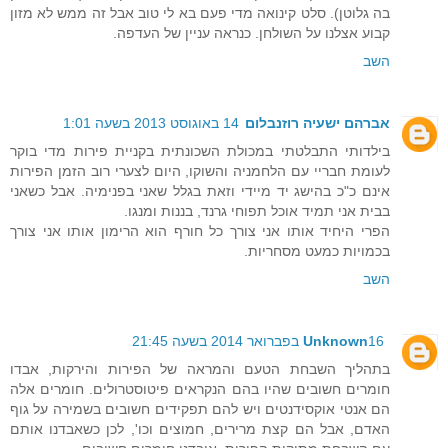
בה גלוטן). סלט קינואה מדי פעם בא לי טוב אבל זה ממש לא מזון
קבוע אצלנו על השולחן. כנראה עניין של העדפה.
השב
אברהם ישעיה רוזנבלום
14 באוגוסט 2013 בשעה 1:01
בילדותי התבלטתי במכולת השכונתית בקניית פירות מדי בוקר
לעומת חבריי עם הלחמניה והשוקו, היום לצערי רוב הזמן הפירות
אינם כ"כ בהישג יד מיידי וזאת בגלל שאני בפנימיה. אבל כשאני
בבית אני תמיד אוכל תפוחי גרנד, בננות ומנגו.
הפרי היחיד אותו אני צורך כל חורף הוא הרימון אותו אני צורך
בכמויות כמעט מסחריות.
השב
16 בפברואר 2014 בשעה 21:45
Unknown
בתהליך השבחת הטעם והמראה של הפירות והירקות, אבדו
חומרים חשובים שהיו בהם הנקראים פיטוסטרולים. חומרים אלה
הם אנטי אוקסידנטים ויש להם תפקידים חשובים בשמירה על גוף
האדם, אבל הם קצת מרירים, חמוצים וכו', לכן כשאבדנו אותם