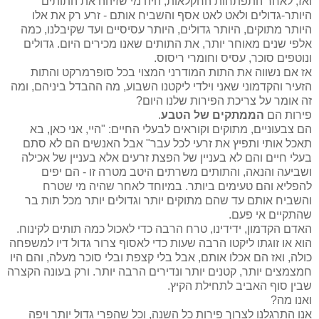
ואז, לאחר התפתחות החקלאות, היה מי שזיהה את התותים
היותר-גדולים ולאט לאט אסף והשביח אותם - זרע רק את אלו
היותר מתוקים, היותר גדולים, היותר עסיסיים ועד שקיבלנו, כמה
אלפי שנים מאוחר יותר, את התותים שאנו מכירים היום. גדולים
ונוטפים סוכר, עסיס וחומרי ריסוס.
אז אם נשווה את התות המודרני המצוי בכל סופרמרקט והתות
הזעיר והקדמוני שאני וילדי ליקטנו השבוע, מה ההבדל ביניהם, ומה
זה אומר על צריכת הפירות שלנו היום?
פירות הם
הממתקים של הטבע
.
הם צבעוניים, מתוקים וקוראים לבעלי החיים: "היי, אני כאן, בא
תאכל אותי ותפיץ את זרעי לכל עבר" אבל האנשים הם לא סתם
בעלי חיים והם לא בעניין של הפצת זרעים אלא בעניין של אכילה
ושביעה והנאה, והתותים משרתים היטב מטרה זו - הם יפים
להפליא והם טעימים ביותר. במיוחד לאחר שהיה מי שטרח
והשביח אותם עד שהם מתוקים יותר וגדולים יותר מכל תות בר
שהתקיים אי פעם.
האדם הקדמון, ידידינו, טרח הרבה כדי לאכול כמה תותים לקינוח.
הוא או זוגתו ליקטו הרבה שעות כדי לאסוף צרור גדול דיו למשפחה
כולה, ואז הם אכלו אותם, אבל בלי קצפת ובלי סוכר מעלה, והם היו
חמצמצים יותר, קטנים יותר ונדירים הרבה יותר. ורק בעונה הקצרה
שבין סוף האביב לתחילת הקיץ.
ואנו מה?
אנו התרגלנו לצרוך פירות כל השנה, וכל שהפרי גדול יותר ויפה