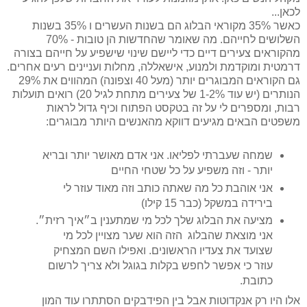
לכאן...
כאשר 35% מקוראי הבלוג הם בשנות העשרים ו 35% בשנות
השלושים לחייהם. מה שאומר שהחדשות הן טובות - 70%
מהקוראים צעירים דיים כדי ליישם שינוי שישפיע על חייהם בצורה
דרמטית ומוקדמת ולמנוע, אישאללה, מחלות ועניינים רעים אחרים.
גם הקוראים המבוגרים יותר (מעל 40 וצפונה) המהווים את 29%
הנותרים (יש עוד 1-2% של צעירים מתחת לגיל 20) רואים תועלות
רבות, ומספרים לי על זה בטקסט הפתוח וכיף גדול לראות
משפטים הבאים מגיעים דווקא מהאנשים היותר מבוגרים:
שמחה שעברתי לפליאו. אני אדם מאושר יותר ובריא
יותר - וזה משפיע על כל שטחי החיים
אני אוהבת כל מה שאתה כותב וזה מאוד עוזר לי
בירידה במשקל (כבר 15 קילו)
מציעה את הבלוג שלך לכל מי שמתענין ב״איך רזית״.
אני מוצאת שהבלוג הזה הוא שער מצויין לכל מי
שצועד את צעדיו הראשונים. ואפילו השם המצחיק
עוזר כי אפשר לחפש בקלות בגוגל ולא צריך לרשום
כתובת.
אלו היו רק אנקדוטות אבל בין הפידבקים הסתתרו עוד המון