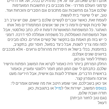
אתם רוצים שאכתוב עוד על איך מתחילים בכלל, ועל אורח חיים
קדמוני העולם מודרני - אלו מככבים בין התשובות המועדפות
שלכם אבל גם מחשבות וגם מתכונים וגם הסברים והוכחות ועוד.
טוב, יש לי שיעורי בית לעשות.
לעומת זאת, כאשר עוברים לקשיים שלכם ביישום, שם יש ערב רב
של סיבות וקשיים ודומה כי אין שני אנשים המתמודדים מול אותו
האתגר. כל המשפחות המאושרות דומות זו לזו, כתב טולסטוי, אבל
אצל המשפחות האומללות, כל משפחה אומללה לפי דרכה. דומני
כי יש בזה מן האמת גם בהקשר של קשיים אחרים. כולנו מבינים
למה ומה צריך לשנות, אבל כיצד בפועל, חוסר זמן, בתקציב,
במיומנות, בכלי בישול או היפרדות מהרגלים גרועים - אלא מככבים
בזיווגים שונים אצלכם.
נשתדל לעזור גם כאן.
החלק המרתק ביותר היה כאמור לקרוא את המשוב הפתוח והישיר
שלכם. כתבתם לי שם המון המון חומר רלוונטי ומעניין, וכאמור
בראשית הדברים, אשתדל לענות גם אישית, אבל היריעה מעט
ארוכה והעפרון קצר.
אני כאן בשבילכם, ואני שומע היטב את מה שאתם אומרים לי:
בטופס
המשוב, ישירות אלי ל
מייל
או בתגובות, כאן.
תודה ושבת שלום,
(וגם טוב לחזור הביתה)
דעאל