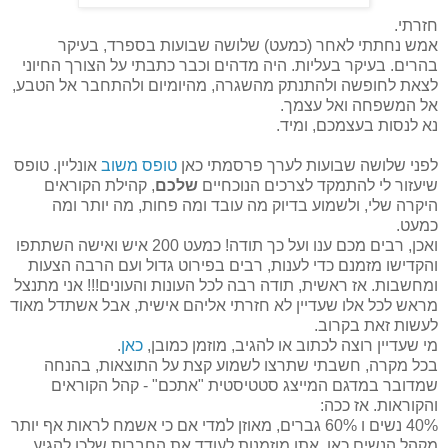
חזרתי.
אמש נחתתי לאחר (כמעט) שלושה שבועות בספרד, בעיקר
בהרים. בעיקר בעליות. היה מדהים וכבר כתבתי על הצורך החיוני
לצאת לחופשה ולהתנתק מהשגרה, מהיומיום ולהתחבר אל הטבע,
אל המשפחה ואל עצמך.
נא לנסות בעצמכם, ומיד.
לפני שלושה שבועות לערך פרסמתי כאן
טופס משוב
אונליין. טופס
שיעזור לי להתמקד לצרכים הנוכחיים
שלכם
, קהילת הקוראים
היקרה שלי, ולשמוע בדיוק מה עובד ומה פחות, מה יותר ומה
כמעט.
ואכן, רבים מכם ענו ועל כך תודה! כמעט 200 איש ואישה השתתפו
והקדישו מזמנם כדי לענות, רבים בפירוט גדול ועם הרבה הצעות
ומחשבות. אז ראשית, תודה רבה לכל העונות והעונים!!! אני מתנצל
מראש לכל אלו שעדיין לא חזרתי אליהם אישית, אבל אשתדל מאוד
לעשות זאת בקרוב.
מי שעדיין רוצה לכתוב או להגיב, מוזמן כמובן,
כאן
.
בכל מקרה, חשבתי שתרצו לשמוע קצת על התוצאות, בהנחה
שמדובר במדגם המייצג סטטיסטית "אתכם" - קהל הקוראים
והקוראות. אז ככה:
40% נשים ו 60% גברים, מאוזן למדי אם כי אשמח לראות אף יותר
מקהל הנשים כאן. אתן מוזמנות לעודד את החברות שלכן להגיע