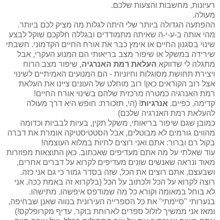
רעיונות, מחשבות והצעות שלכם.
מעולה.
ההפתעה הגדולה ביותר שלי היתה לגלות מה מציק לכם ביותר.
מהי אותה ב-ע-י-ה שאיתה מתמודדים ובגללה חלקכם שוקל לבצע
שינוי בסגנון החיים או אימץ כבר את אורח החיים הקדמוני. חשבתי
שירידה במשקל או שיפור מצב בריאותי הם המנוע העקרי, אבל
מתגלה לי שדווקא
העלאת רמת האנרגיה
, שיפור מצב הרוח
ויצירת תחושת מסוגלות וחיוניות - הם המנועים האמיתיים לשינוי
אצל רוב הקוראים כאן! רוב מוחלט של העונים ציינו את העלאת
רמת האנרגיה כמטרה מרכזית שלהם בשינוי אורח החיים!
קדימה, כפיים.
אנרגיות
! (הי, תזכורת: חופש היא דרך מעולה
להעלאת רמת האנרגיה שלכם)
כמובן שגם שיפור בריאותי, משקל תקין, בעיות לבביות וכדומה
מהווים גורמים לא מבוטלים, אבל הסטטיסטיקה אומרת את דברה
בקול רם וברור: אתם ואני רוצים לחיות במלוא העוצמה!
עוד שאלתי על מה אתם מעדיפים שאכתוב. כאן התוצאות מפוזרות
מאוד ונראה שאנשים שונים מעדיפים לקרוא על דברים אחרים,
ושבעצם, אתם רוצים את הכל, שזה בסדר גמור כי גם אני כזה.
רוצה לקרוא על הכל ולכתוב על הכל (בלקרוא זה באמת ככה, אני
לא בוחל במאומה וקורא כל מה שמודפס איפשהו, מתישהו.
בנערותי "סיימתי" את כל הספרייה העירונית בנווה שאנן שבחיפה,
ומאז אני ממשיך לזלול ספרים לארוחת בוקר. עדיף מקרופלקס!)