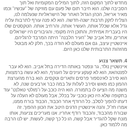
מחדש לתוך המקום הזה, לתוך המילים המקומיות ואל תוך
הסביבה שלנו. הוא חיבר תום של פעם עם מוזיקה של "עכשיו" וכמו
מאיר אריאל, הכהן הגדול האחר של הישראליות שנעלמה לנו,
הצליח לזקק תרבות ישנה-חדשה. הוא לא פנה עורף לתרבות עליה
גדל אלא שכלל אותה, העשיר אותה, והרחיב אותה. הטקסטים שלו
היו בעברית אמיתית, והתוכן היה מקומי, והגיבורים היו ישראלים
אחרים, ותל אביב של "העיר הלבנה" היתה המרבד לרגליהם.
איינשטיין עיצב, גם אם מעולם לא הודה בכך, חלק לא מבוטל
מהזהות התרבותית שלנו כאן היום.
4. תשאר צנוע
איינשטיין נולד, גר ונפטר באותה הדירה בתל אביב. הוא לא עבר
לפנטהאוז, הוא לא קעקע עיינים על העורף, הוא לא עשה ברמצוות,
הוא סירב לאינספור פרסים ותארים וטקסים. הוא ברח מהערצת
ההמון כמו מאש וסירב לעלות על במה כבר ארבעים שנה, לא
משנה מה הציעו לו בתמורה. הוא היה כוכב-על ו"מולטי טאלנט" עוד
בתקופה שלא היו כאן כוכבי על בכלל, אבל מעולם לא העלה על
דעתו להפוך לסלב. כל הרודף אחר הכבוד, הכבוד בורח ממנו,
אמרו חז"ל, והנה איינשטיין הדגים היטב את הכוון ההפוך. זה
שבורח מהכבוד, והכבוד רודף אחריו. אנו מעריכים צניעות, אותו
מונח שקל להגדיר אבל קשה, הו כל כך קשה, לעשות. יש לנו הרבה
מה ללמוד כאן.