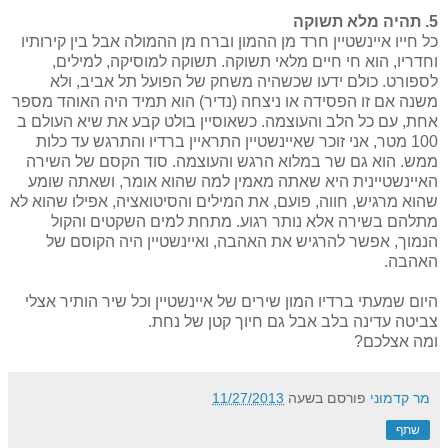
5. תהיה מלא תשוקה
כל חייו איינשטיין חרד מן ההמון וברח מן ההמולה אבל בין קירותיו
וחדריו, הוא חי חיים מלאי תשוקה. תשוקה למוסיקה, למילים,
לספורט. כולם ידעו שכשהיה משחק של הפועל תל אביב, ולא
משנה אם זו הפסידה או ניצחה (נדיר) הוא תמיד היה האוהד מספר
אחת, עם כל הלב והעוצמה. כשאוסיין בולט קבע את שיא העולם ב
100 מטר, אני זוכר שאיינשטיין התראיין ברדיו והתרגש עד כלות
ממש. הוא גם שר במלוא הרגש והעוצמה. סוד הקסם של השירה
האיינשטיינית היא שאתה מאמין למה שהוא אומר, ושאתה שומע
שהוא מרגיש, חווה, פועם, את המילים והסיטואציה, אפילו שהוא לא
מתלהם בשירה אלא נותר רגוע. מתחת למים השקטים והקול
הנמוך, אפשר להרגיש את האהבה, ואיינשטיין היה הקוסם של
האהבה.
היום שמעתי ברדיו המון שירים של איינשטיין וכל שיר הותיר אצלי
צביטה עדינה בלב אבל גם חיוך קטן של נחת.
ומה אצלכם?
מר קדמוני
פורסם בשעה
11/27/2013
שתף