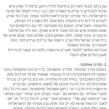
גם בתוך מבול השירים בתחנות הרדיו היום, נדמה לי שאין איש
שיכול להכחיש כי אריק איינשטיין הפך כבר בחייו לסמל של מהות
הישראליות, כפי שהיינו רוצים לראות ולזכור אותה, אבל כפי שרק
לעתים נדירות היא מתגלה במציאות. לאיינשטיין היו הצחוק,
החוצפה, השורשיות, הנועם והרומנטיקה יחד עם החיספוס כפי
שאנו מקווים שיש גם לנו (אבל יודעים שאין). הוא היה גם אלתטי
(בנעוריו), וגבה קומה, ויפה, ושחקן וכוכב קולנוע וזמר וצנוע ואיש של
בית וארץ ישראל ותל אביב הישנה של בריכת גורדון לפני היות
העשירים. שכחתי משהו?
אבל מה אפשר ללמוד מאריק איינשטיין ולמה זה קשור לבחירות
סגנון החיים שלנו היום?
1. תהיה אותנטי.
בעולם מהיר וסינתטי, מודרני ומשוכפל, נדירים הם המקומות בהם
המקוריות והאותנטיות ניכרת ונובטת. שמעתי שרמי פורטיס צעק
"כולכם משובטים" באיזו תכנית טלוויזיה, וזה נכון בדיוק רב (וברור
שפורטיס לא יכול להיות שיבוט של משהו, איפשהו). גם אריק
איינשטיין היה הדבר הכי רחוק משכפול וסינטטיות. הוא היה כל כולו
מקורי ואמיתי. גם כשהוא שר "עטור מצחך זהב שחור" וגם כשהוא
שר "עיתונאי קטן שלי", וכשהוא אמר "אוהב להיות בבית" או "סע
לאט" הרגשת שהוא לא רק זמר אלא נציג אמיתי של הישראליות
שאנו חלק ממנה. בעולם משוכפל קשה להיות אותנטי והלוואי