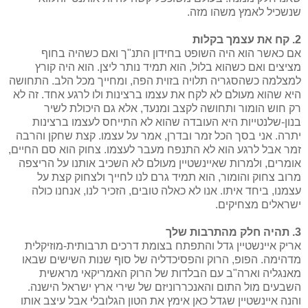
שנשכיל לאמץ משהו מזה.
2. קח את עצמך בקלות
אם כאשר הוא היה השופט בחידון התנ"ך ואם כשהיה בחוף
מציצים ואם כשהוא בלול, הוא תמיד נותר ליצן. הוא היה קורץ
למצלמה כשהסגריה תלויה בזוית הפה, ומחייך מכל הלב. התחושה
היא שהוא מעולם לא לקח את עצמו ברצינות ולו לרגע אחד. זה לא
רק חוש הומור ותחושה לקצב ומנעד, אלא גם היכולת לשיר
בנון-שלנטייות היא העובדה שהוא לא התייחס לעצמו ברצינות
יתרה. אני בסך הכל זמר ובדרן, אמר על עצמו. קצת שחקן והרבה
זמר אבל לרגע הוא לא התנפח מעבר לעצמו. צחוק הוא סם החיים,
אומרים, ולמרות שאיינשטיין מעולם לא השכיב אותנו על הריצפה
מרוב צחוק והומור, הוא תמיד גרם לנו לחייך ולצחוק קצת על
עצמנו, ביחד איתו. אנו לא כאלה טובים, הזכיר לנו, אנחנו כולה
ישראלים מצחיקים.
3. תהיה חלק מהתרבות שלך
אריק איינשטיין גדל והתפתח בצומת דרכים תרבותית-מוזיקלית
מדהימה. הפופ, הרוק והפסיכדליה של סוף שנות השישים שבאו
מאנגליה וארה"ב עם הבלדות של הרוק האמריקאי מראשית
השבעים מול התום והאנכררוניזם של שירי ארץ ישראל הישנה.
והנה איינשטיין שגדל כאן אימץ את הטון הגלובלי אבל עיצב אותו