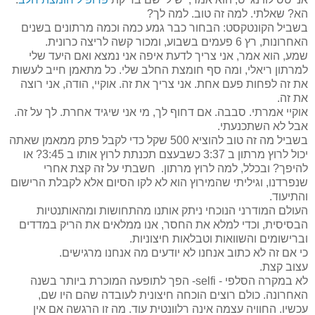
הא? שאלתי. למה זה טוב. למה לך?
בשביל הקונטקסט: הבחור כבר גמע כמה וכמה מרתונים בשנים
האחרונות, רץ 6 פעמים בשבוע, ומכור קשה לריצה כרונית.
שמע, הוא אמר, אני צריך לדעת איפה אני נמצא ואם היעד שלי
למרתון ריאלי, ומה סף חומצת החלב שלי. כל מתאמן חייב לעשות
את זה לפחות פעם אחת. אני צריך את זה. אוקיי, הודה, אני רוצה
את זה.
אוקיי אמרתי. סבבה. אם דחוף לך, מי אני שיגיד אחרת. לך על זה.
אבל לא השתכנעתי.
בשביל מה זה טוב להוציא 500 שקל כדי לקבל פתק ממאמן שאתה
יכול לרוץ מרתון ב 3:37 כשבעצם תכנתת לרוץ אותו ב 3:45? או
להיפך? ובכלל, למה לרוץ מרתון. חשבתי על זה קצת אחרי
שנפרדנו, וגיליתי שהמירוץ הוא לא לקו הסיום אלא לקבלת הרישום
והתיעוד.
העולם המודרני הנוכחי ניתק אותנו מהתחושות ומהאותנטיות
הבסיסית, וכדי למלא את החסר, אנו ממלאים את הריק במדדים
וברישומים והשוואות וטבלאות חיצוניות.
כי אם זה לא כתוב אנחנו לא יודעים מה אנחנו מרגישים.
עצוב קצת.
לא במקרה הסלפי - selfi- הפך לתופעה המוכרת ביותר בשנה
האחרונה. כולם רוצים הוכחה חיצונית לעובדה שהם היו שם,
עכשיו. החוויה עצמה אינה רלוונטית עוד. מה זו הרגשה אם אין