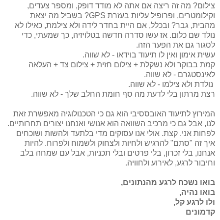
צילום? מה זה ריצה אם אתה לא מודד דופק, ומספר צעדים,
וקילומטרים, ופרופיל עליות בעזרת GPS? בשביל מה יצאת
מהבית, גבר? ובכלל, אם היית בחדר לידה ולא צילמת, כאילו לא
נולד שם כלום. אז עשו סדרה חדשה בטלויזיה, כך שמעתי, כדי
לסגור גם את הפער הזה.
עשית אימון ואין לו תיעוד בוידאו - לא שווה.
קמת בבוקר ולא נשקלת + צילום חזית + צילום צד + העלאה
לאינסטגרם - לא שווה.
נולדת ולא צילמו - לא שווה.
רצת מרתון בלי לדעת מה סף חומת החלב שלך - לא שווה.
המירוץ לתיעוד האובססיבי הוא גם כי הטכנולוגיה מאפשרת זאת
לנו, אבל גם כי מרכיב השוואה הוא אנושי ואנחנו יצורים תחרותיים.
לפחות אני. קצת. אולי אנו עסוקים מדי בלתעד ולהשות ושוכחים
איך זה "סתם" להרגיש ולחיות ולצחוק ולשמוח ולפרוח. להיות
אנחנו, בלי זכרון, בלי פרטים ובלי תכניות, אבל עם שמחה בלב
וחיבור לרגע, לאירוע ולחוויה.
בואו נשכח לרגע מהנתונים,
בואו נהיה,
ולו לרגע קל,
קדמונים