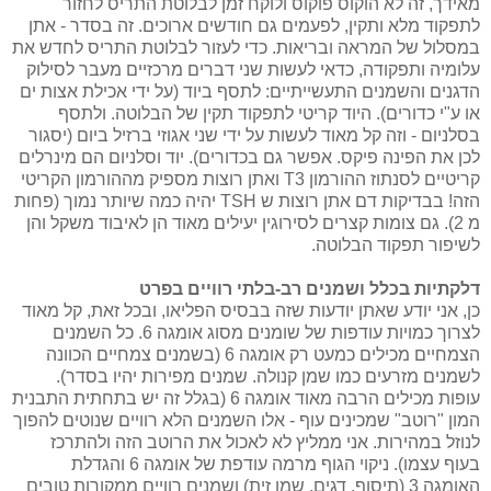
מאידך, זה לא הוקוס פוקוס ולוקח זמן לבלוטת התריס לחזור
לתפקוד מלא ותקין, לפעמים גם חודשים ארוכים. זה בסדר - אתן
במסלול של המראה ובריאות. כדי לעזור לבלוטת התריס לחדש את
עלומיה ותפקודה, כדאי לעשות שני דברים מרכזיים מעבר לסילוק
הדגנים והשמנים התעשייתיים: לתסף ביוד (על ידי אכילת אצות ים
או ע"י כדורים). היוד קריטי לתפקוד תקין של הבלוטה. ולתסף
בסלניום - וזה קל מאוד לעשות על ידי שני אגוזי ברזיל ביום (יסגור
לכן את הפינה פיקס. אפשר גם בכדורים). יוד וסלניום הם מינרלים
קריטיים לסנתוז ההורמון T3 ואתן רוצות מספיק מההורמון הקריטי
הזה! בבדיקות דם אתן רוצות ש TSH יהיה כמה שיותר נמוך (פחות
מ 2). גם צומות קצרים לסירוגין יעילים מאוד הן לאיבוד משקל והן
לשיפור תפקוד הבלוטה.
דלקתיות בכלל ושמנים רב-בלתי רוויים בפרט
כן, אני יודע שאתן יודעות שזה בבסיס הפליאו, ובכל זאת, קל מאוד
לצרוך כמויות עודפות של שומנים מסוג אומגה 6. כל השמנים
הצמחיים מכילים כמעט רק אומגה 6 (בשמנים צמחיים הכוונה
לשמנים מזרעים כמו שמן קנולה. שמנים מפירות יהיו בסדר).
עופות מכילים הרבה מאוד אומגה 6 (בגלל זה יש בתחתית התבנית
המון "רוטב" שמכינים עוף - אלו השמנים הלא רוויים שנוטים להפוך
לנוזל במהירות. אני ממליץ לא לאכול את הרוטב הזה ולהתרכז
בעוף עצמו). ניקוי הגוף מרמה עודפת של אומגה 6 והגדלת
האומגה 3 (תיסוף, דגים, שמן זית) ושמנים רוויים ממקורות טובים