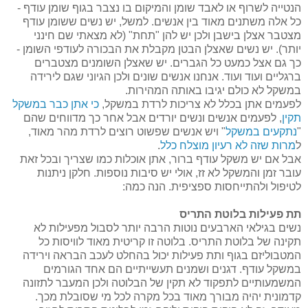
הנטייה לשרוף או לאבד שומן והמיקום בו נצבר בגוף שומן עודף -
כל אלה משתנים מאוד בין אנשים. למשל, יש נשים ששומן עודף
מצטבר אצלן בישבן ולכן יש להן "תחת" (לא מצאתי שם חינני
יותר). יש נשים שאצלן הבטן מקבלת את הבכורה לעודפי השומן -
כך גם אצל כמעט כל הגברים. יש שאצלן השומנים מצטברים
ברגליים ועוד ועוד. אנחנו אנשים שונים ולכן הגיוני שגם לירידה
במשקל לא כולם יגיבו באותה המהירות.
לפעמים אתן בכלל לא צריכות לרדת במשקל,
כי אתן כבר במשקל
תקין
, לפעמים אנשים ונשים יורדים אבל אחר כך מדווחים שהם
"
נתקעים במשקל
" ויש אנשים שפשוט רוצים לרדת מהר מאוד,
ל
מרות שזה לא רעיון מוצלח כלל
.
אבל אם יש משקל עודף ברור, אתן אוכלות כמו שצריך ובכל זאת
עובר זמן והמשקל לא זז, אולי יש סיבות נוספות. חלקן ניתנות
לטיפול ולהתייחסות ספציפית. הנה כמה:
תת פעילות בלוטת התריס
נשים בגילאי הארבעים נוטות הרבה יותר לסבול מפעילות לא
תקינה של בלוטת התריס. בלוטה זו קריטית מאוד לוויסות כל
המטבוליזם בגוף ותת פעילות יכול בהחלט לעכב הבראה וירידה
במשקל עודף. דגנים ושמנים תעשייתיים הם אחד הגורמים
המשמעותיים לתפקוד לא תקין של הבלוטה ולכן המעבר לתזונה
קדמונית יהיה מבורך מאוד בכל מקרה לכל מי שסובלת מכך.