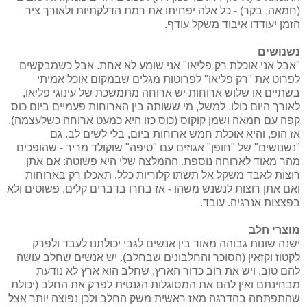
(חמאה, בקר) - כל אלה יפחיתו את רמת הדלקתיות ולאורך ציר
הזמן יעודדו איבוד משקל עודף.
נשנושים
"אבל אני אוכלת רק פליאו" אני שומע לא אחת. אבל כשמבקשים
לפרוט את "רק פליאו" לפרוטות מגלים שבמקום אוכל אמיתי
בשתיים או שלוש ארוחות יש ארוחה מתמשכת של עינוגי פליאו,
לאורך היום כולו. למשל, מי ששותה בין הארוחות פעמיים ביום כוס
קפה עם חמאה ושמן קוקוס (כוס כזו היא כמעט ארוחה כשלעצמה).
אז הופ, והיא אוכלת חמש ארוחות ביום, בלי לשים לב. גם
"נשנושים" של "חופן" אגוזים עם "טיפה" שוקולד מריר - שהופכים
מהר מאוד לארוחה נוספת. ההמלצה שלי היא פשוטה: אם אתן
רוצות לאבד משקל אל תשתו קלוריות כלל, תאכלו רק בארוחות
ואם אתן רוצות לנשנש משהו - אז בחרו בדברים קלים, פשוטים ולא
בפצצות אנרגיה. עובד.
מוצרי חלב
ישנה שונות גבוהה מאוד בין אנשים לגבי יכולתנו לעבד ולפרק
לקטוז וקזאין (הסוכר והחלבונים שבחלב). יש אנשים שחלב עושה
להם טוב, ויש את רוב כדור הארץ, שחלב הוא ארץ לא נודעת
מבחינתם ואין להם את המסוגלות הגנטית לפרק את החלב (יכולת
שהתפתחה בהדרגה מאז ראשית משק החלב ולכן נפוצה יותר אצל