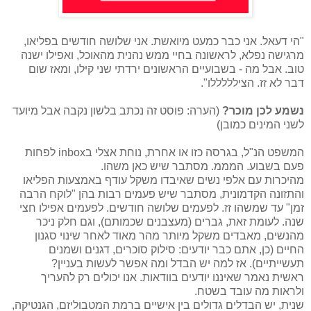
"הי דעאל. אני כבר כמעט מיואשת. אני שלושה חודשים בפליאו,
מרגישה נפלא, לראשונה בחיי ממש נהנית מהאוכל, ואפילו ישנה
טוב. אבל מה - בשבועיים הראשונים ירדתי שני קילו, ומאז שום
דבר לא זז. הצילללללו".
נשמע לכן מוכר?
(הערה: פוסט זה נכתב בלשון נקבה אבל מיועד
לשני המינים כמובן)
המשפט הנ"ל, בגרסה כזו או אחרת, נוחת אצלי בinbox לפחות
פעם בשבוע. המממ. מסתבר שיש כאן משהו.
מהיכרות עם אלפי נשים שאיבדו משקל עודף באמצעות הפליאו
והתזונה הקדמונית, מסתבר שיש פעמים רבות בהן "לוקח הרבה
זמן" עד שמשהו זז. לפעמים שלושה חודשים. לפעמים אפילו חצי
שנה. לעומת זאת, גברים (מעצבנים שכמותם), וגם חלק ניכר
מהנשים, מאבדים משקל מיותר מהר מאוד לאחר שינוי סגנון
החיים (כן, אתם כבר יודעים: סילוק סוכרים, דגנים ושמנים
תעשייתיים). אז למה יש הבדל ומה אפשר לעשות בעניין?
ראשית נאמר שאיננו יודעים בוודאות. אנו יכולים רק להעריך
ולראות מה עובד בשטח.
שנית, יש הבדלים גדולים בין אישיים ברמת המטבוליזם, הגנטיקה,