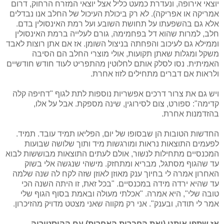
יוצאי אירופה, ונעדרת כמעט כליל אצל יוצאי המזרח הרחוק, דרום
אמריקה או אפריקה). לא רק ביכולת העיכול של החלב אנו נבדלים
אלא גם בהשפעתו על תחושת השובע ועל רמת האינסולין בדם.
חלב, למרות שהוא דל בפחמימה, גורם לעלייה ברמת האינסולין
וממילא גם לעיכוב והפחתה בניצול השומן. אז אם אתן רוצות לאבד
משקל ומגלות שאתן תקועות, אולי מוצרי החלב הם הסיבה
האמיתית. נסו לסלק אותם לחלוטין מהתפריט לעוד חודש חודשיים
ולראות אם דברים מתחילים לזוז אחרת.
ויש גם את צרור דרכים אפשריות נוספות לתת לגוף "דחיפה קלה
קדימה": ספורט, צום לסירוגין, שינה מספקת. אבל על אלו,
בהזדמנות אחרת.
החדשות הטובות הן שבסופו של יום, הפליאו תמיד עובד. תמיד.
לפעמים התוצאות נראות ומורגשות מיד ותוך שלושה שבועות
המכנסיים מתחילות לנשור, אולם לעתים התוצאות מבוששות לבוא
עד שהגוף מסתגל, מבריא ומתחזק. מישהי שנגשה אלי בשוק
האחרון אמרה לי בחיוך ענק מאוזן לאוזן שזה לקח לה שנה שלמה
עד שהיא ירדה מידה במכנסיים. "בכל זאת, זו היתה השנה הכי
טובה שלי", היא אמרה. "אכלתי מעולה ובאמת בסוף הגוף שלי
אמר לי תודה, ובענק". אני רק מקווה שאני מצטט מדויק מהזיכרון.
אז שתפו אותנו (ואת החברות האחרות) עם ההיסטוריה