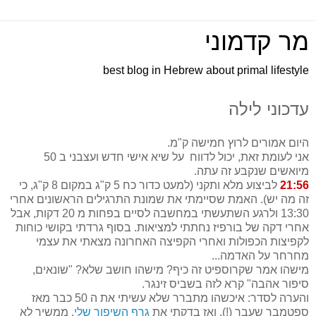
מר קדמוני
best blog in Hebrew about primal lifestyle
עדכוני לילה
היום אמורים לרוץ חמישה ק"מ.
אני לעומת זאת, יכול לדווח על שיא אישי חדש ועצבני ב 50
מיואשים שנקבע זה עתה.
21:56
לביצוע מלא ותקני (למעט כדור כח 5 ק"ג במקום 8 ק"ג, כי
זה מה יש). האמת שסיימתי את שמונת התרגילים הראשונים אחרי
13:30 ולרגע השתעשתי במחשבה לסיים בפחות מ 20 דקות, אבל
אחרי דקה של בורפיז נחתתי למציאות. בסוף גרדתי בקושי כוחות
לקפיצות הכפולות ואחרי הקפיצה האחרונה מצאתי את עצמי
מחרחר על האדמה...
מישהו אמר שקרוספיט זה כיף? מישהו חושב שלא? "שונאים,
סיפור אהבה" קרא לזה בשביס זינגר.
והערה לסדר: איכשהו מתברר שלא עשיתי את ה 50 כבר מאז
ספטמבר שעבר (!), ואז בדקתי את
גרף השיפור שלי
. ממשיך לא