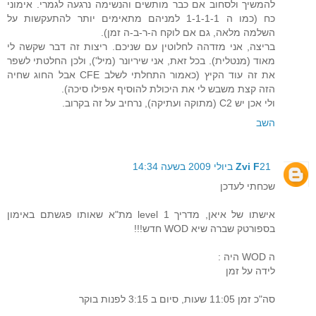
להמשיך ולסחוב אם כבר מותשים והנשימה נרגעה לגמרי. אימוני
כח (כמו ה 1-1-1-1 למניהם מתאימים יותר להתעקשות על
השלמה מלאה, גם אם לוקח ה-ר-ב-ה זמן).
בריצה, אני מזדהה לחלוטין עם שניכם. ריצות זה דבר שקשה לי
מאוד (מנטלית). בכל זאת, אני שיריונר (מיל'), ולכן החלטתי לשפר
את זה עוד הקיץ (כאמור התחלתי לשלב CFE אבל החוג שחיה
הזה קצת משבש לי את היכולת להוסיף אפילו סיכה).
ולי אכן יש C2 (מתוקה ועתיקה), נרחיב על זה בקרוב.
השב
21 ביולי 2009 בשעה 14:34
Zvi F
שכחתי לעדכן
אישתו של איאן, מדריך level 1 מת"א שאותו פגשתם באימון
בספורטק שברה שיא WOD חדש!!!
ה WOD היה :
לידה על זמן
סה"כ זמן 11:05 שעות, סיום ב 3:15 לפנות בוקר