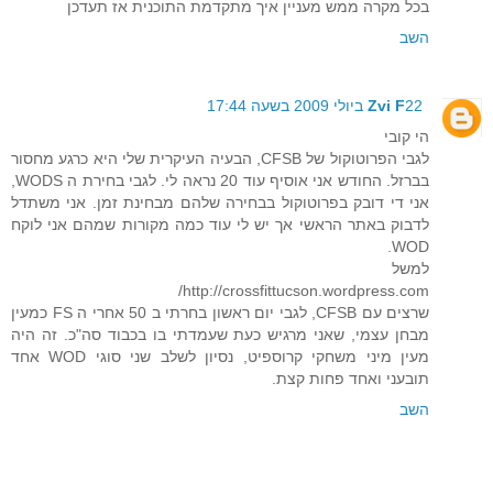
בכל מקרה ממש מעניין איך מתקדמת התוכנית אז תעדכן
השב
22 ביולי 2009 בשעה 17:44
Zvi F
הי קובי
לגבי הפרוטוקול של CFSB, הבעיה העיקרית שלי היא כרגע מחסור
בברזל. החודש אני אוסיף עוד 20 נראה לי. לגבי בחירת ה WODS,
אני די דובק בפרוטוקול בבחירה שלהם מבחינת זמן. אני משתדל
לדבוק באתר הראשי אך יש לי עוד כמה מקורות שמהם אני לוקח
WOD.
למשל
http://crossfittucson.wordpress.com/
שרצים עם CFSB, לגבי יום ראשון בחרתי ב 50 אחרי ה FS כמעין
מבחן עצמי, שאני מרגיש כעת שעמדתי בו בכבוד סה"כ. זה היה
מעין מיני משחקי קרוספיט, נסיון לשלב שני סוגי WOD אחד
תובעני ואחד פחות קצת.
השב