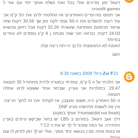
דעאל זמן מדהים אולי בכל זאת נשלח אותך יחד עם אור ל
crossfit games
אני תפוס מהיומיים האחרונים אז החלטתי לרוץ את ה5 ק"מ אני
עוד רוצה להשלים את ה-50 וננסי לקח זמן שך 30:56 דקות שזה
שיפור מהפעם האחרונה שעשיתי 32:26 דקות אבל רחוק מהשיא
24:03 דקות, כנראה חצי שנה מנוחה ן 8 ק"ג נוספים לא עוזרים
במיוחד.
האמת לא התאמצתי כל כך הייתה ריצה קלה.
השב
21 ביולי 2009 בשעה 8:30
Zvi F
אני הלכתי על ה 5 ק"מ, עמדתי במטרה לרדת מתחת ל 30 תוצאה
29:47. בפולניות אני אציין, שבתור אחד ששונא לרוץ אחלה
תוצאה.
ה 50 האחרון היה פשוט מעצבן, אז לקחתי את זה לתוך הריצה.
אין מה לעשות מתישהו מגיע DNF
(did not finish)שמעמיד אותך במקום.
דרך אגב דעאל, בפורום ב LBS יש בחור שביקש טיפים בעניין
החתירה. עד כמה שזכור לי לך יש את ה C2 ?
אז בטוח אתה מבין בנושא יותר ממני, אולי יש לך זמן לזרוק לו שם
עצם?