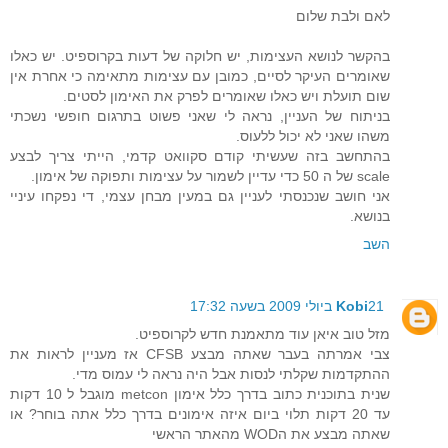
לאם ולבת שלום
בהקשר לנושא העצימות, יש חלוקה של דעות בקרוספיט. יש כאלו
שאומרים העיקר לסיים, כמובן עם עצימות מתאימה כי אחרת אין
שום תועלת ויש כאלו שאומרים לפרק את האימון לסטים.
בניתוח של העניין, נראה לי שאני פשוט בתרגום חופשי נשכתי
משהו שאני לא יכול ללעוס.
בהתחשב בזה שעשיתי קודם סקוואט קדמי, הייתי צריך לבצע
scale של ה 50 כדי עדיין לשמור על עצימות ותפוקה של אימון.
אני חושב שנכנסתי לעניין גם במעין מבחן עצמי, די נפקחו עיניי
בנושא.
השב
21 ביולי 2009 בשעה 17:32
Kobi
מזל טוב איאן עוד מתאמנת חדש לקרוספיט.
צבי אמרתה בעבר שאתה מבצע CFSB אז מעניין לראות את
ההתקדמות שקלתי לנסות אבל היה נראה לי עמוס מדי.
שנית בתוכנית כתוב בדרך כלל אימון metcon מוגבל ל 10 דקות
עד 20 דקות תלוי ביום איזה אימונים בדרך כלל אתה בוחר? או
שאתה מבצע את הWOD מהאתר הראשי