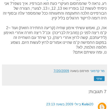
רע. נראה לי שהמחסום העיקרי כעת הוא הבורפיז. איך נשפר? אני
ניסיתי לעשות 12 בופריז ואז 13, 12, ו 13. לצערי, הצורה של
הבורפיזים הלכה התעקמה והתעוותה ככל שהמספר עלה ובסוף זה
היה דומה לריקוד חרגולים בליל קיץ.
אה, כן, ואמש עשיתי אימון שחיה (קריעה החתירה הזאת) ועוד ~2
ק"מ ריצה לפני כן (מהבית לבריכה) וכנ"ל ריצה חזרה אחרי האימון
(לידיעתכם, קשה לרוץ אחרי ריצה), כך שיחד עם השחייה זה
במקום החמישה ק"מ שהיינו אמורים לרוץ לעשות היום. נשמע
חלופה הולמת, לא?
נו, ומה עשיתם אתם?
מר קדמוני
פורסם בשעה
7/20/2009
שתף
7 תגובות:
20 ביולי 2009 בשעה 23:13
Kobi