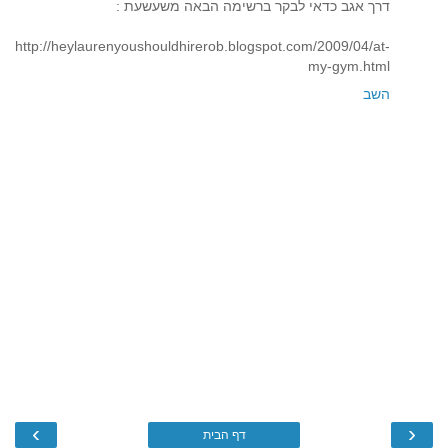
דרך אגב כדאי לבקר ברשימה הבאה משעשעת :
http://heylaurenyoushouldhirerob.blogspot.com/2009/04/at-
my-gym.html
השב
›
‹
דף הבית