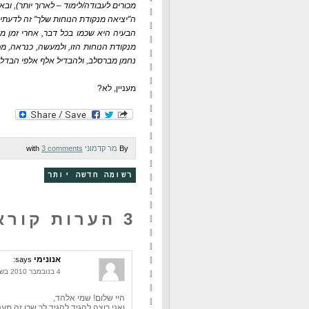
מכורים לעבודה/לימוד – לארוך יותר), ובא
ה"יציאה מנקודת הנוחות שלך" זה לדעתי
הבעיה היא שכמו בכל דבר, אחרי זמן מ
מנקודת הנוחות הזו, ולמעשה, כנראה, מכ
נחמן מברסלב, ולהבדיל אלף אלפי הבדלות
מעניין, לא?
By
מר קדמוני
with
3 comments
רשומה חדשה יותר
3 הערות קוראים:
אנונימי
says:
4 בנובמבר 2010 בשעה 9:38
היי שלום! שמי אלהד,
ואני רוצה להגיד להגיד לך שכן זה מעניי