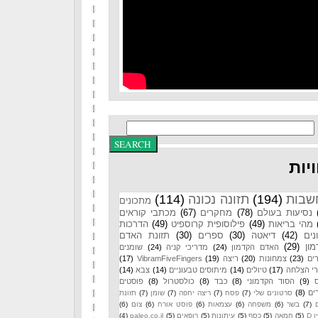
יות
שבות
(194)
תזונה נכונה
(114)
מתכונים
נסיעות בעולם
(78)
מחקרים
(67)
מכתבי קוראים
מהי בריאות
(49)
פילוסופית קרוספיט
(49)
הדרכות
נים
(42)
דיאטה
(30)
ספרים
(30)
תזונת האדם
ון
(29)
האדם הקדמון
(24)
מדריכי קניה
(24)
שומנים
ים
(23)
צמחונות
(20)
ריצה
(19)
VibramFiveFingers
(17)
רי הצלחה
(17)
טיולים
(14)
מיתוסים טבעוניים
(14)
צבא
(14)
(9)
הסוד הקדמוני
(8)
כבד
(8)
כולסטרול
(8)
פוסטים
ים
(8)
סרטונים שלי
(7)
פסח
(7)
ריצה יחפה
(7)
שומן
(7)
תזונת
(7)
בשר
(6)
משפחה
(6)
עצמאות
(6)
פוסט אורח
(6)
צום
(6)
 D
(5)
חמאה
(5)
כסף
(5)
עיתונות
(5)
רופאים
(5)
paleo.co.il
(4)