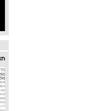
תוו
מח
(92)
(50)
אימו
הקדמ
וסוכר
סיפו
קוקוס
נבחר
ילדים
ויטמין