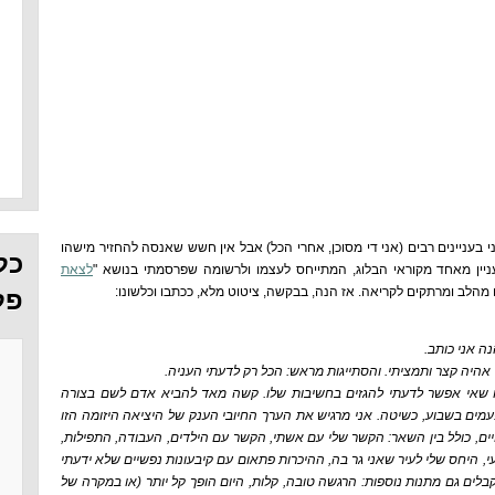
בעניינים רבים (אני די מסוכן, אחרי הכל) אבל אין חשש שאנסה להחזיר מישהו
כל
ניין מאחד מקוראי הבלוג, המתייחס לעצמו ולרשומה שפרסמתי בנושא "
לצאת
ם מהלב ומרתקים לקריאה. אז הנה, בבקשה, ציטוט מלא, ככתבו וכלשונו:
פל
ה אני כותב.
אהיה קצר ותמציתי. והסתייגות מראש: הכל רק לדעתי העניה.
ו שאי אפשר לדעתי להגזים בחשיבות שלו. קשה מאד להביא אדם לשם בצורה
מה, אבל קרוספיט עושה את זה 5-6 פעמים בשבוע, כשיטה. אני מרגיש את הערך החיובי הענק של היציאה היזומה הזו
ים, כולל בין השאר: הקשר שלי עם אשתי, הקשר עם הילדים, העבודה, התפילות,
, היחס שלי לעיר שאני גר בה, ההיכרות פתאום עם קיבעונות נפשיים שלא ידעתי
קבלים גם מתנות נוספות: הרגשה טובה, קלות, היום הופך קל יותר (או במקרה של