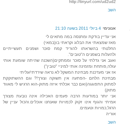
http://tinyurl.com/ud2ud2
השב
אנונימי
4 ביולי 2011 בשעה 21:10
אני עדיין בודקת ומתנסה במה מתאים לי
מאז שמצאתי את הבלוג וקראתי בו(במאי)
החלטתי בהשראתו להוריד קמח סוכר ושמנים תעשייתיים
ולהעלות בשמנים ה"טובים".
ואגב אני גדלתי על סוכר וממתקים(השכנה שהיתה שומעת אותי
עולה,פותחת ומזמינה אותי למיניי "טובין")
אז אני מעדכנת מבחינת המשקל לא נראה שירדתי/עליתי
מבחינת הלחם -הפתעה אין תשוקה וצורך!? וגם ההשתוקקת
למתוק התפוגגה(ואם כבר אכלתי איזה מתוק-הוא הרגיש לי מאווד
מתוק)
אני יותר במודעות הרבה פעמים האכילה אינה נובעת מצורך
אמיתי והגוף אינו זקוק לכמויות שאנחנו אוכלים.והכול עניין של
הרגל,כמויות וטעמים.
אוריה
השב