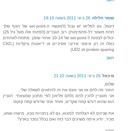
שומר הלילה
26 ביוני 2011 בשעה 19:10
דעאל, גם לפליאו יש גבול (למעשה ה-set-point של הגוף שלך
תחת משטר דל-פחמימות). רוב הגברים (לפחות אלו מעל גיל 25)
יכולים לצפות ל-set-point של 10-14 אחוזי שומן. מתחת לאחוזים
כאלו זה רק אימוני אירובי פסיכיים או דיאטות ציקליות (CKD,
protein sparing או UD2)
השב
מיכאל
26 ביוני 2011 בשעה 21:22
שלום,
הוזכר פה לחם אז אני אונס את זה להתאים לשאלה שלי.
אני מעוניין להכין לחם (לחם פליאו) לפי מתכון שמצאתי. העניין
הוא שהוא דורש קמח שקדים, ואחד אחר שדורש קמח קוקוס.
את שניהם לא הצלחתי למצוא, גם לא בחנויות טבע. מישהו שמע,
מכיר, יודע איפה משיגים דבר כזה ואם בכלל נמכר בארץ?
תודה