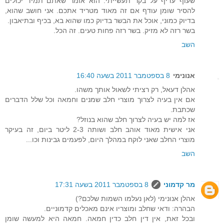
שעוף עדיף על בקר תעשייתי. הוא אומר שאתם תמיד יכולים
להסיר שומן עודף אם זה מאוד מטריד אתכם. אני חושב שהוא,
בדיוק כמוני, אוכל את הבשר בדיוק כמו שהוא בא, בכיף ובתיאבון.
בשר רזה לא מזיק. בשר רזה פחות טעים. זה הכל.
השב
אנונימי
8 בספטמבר 2011 בשעה 16:40
אהלן דעאל, רק רציתי לשאול אותך משהו.
אם אין בעיה לצרוך מוצרי חלב שמנים וחמאה וכל שלל הדברים
שכתבת.
אז למה יש בעיה לצרוך חלב שהוא בנוזל?
אני אישית מאוד אוהב חלב ושותה 2-3 ליטר ביום, זה בעיקר
מוצרי החלב שאני לוקח במהלך היום, לפעמים גבינות וכו...
השב
מר קדמוני
8 בספטמבר 2011 בשעה 17:31
אהלן אנונימי (לאן נעלמו השמות שלכם?)
הבהרה: ודאי שחלב ומוצריו אינם מאכלים קדמוניים.
ובכל זאת, אין דין חלב כדין חמאה. חמאה היא למעשה שומן