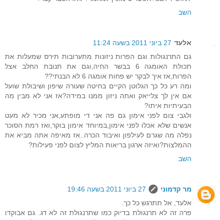
השב
אלעד
27 ביוני 2011 בשעה 11:24
גם התרנגולות וגם הפרות ניזונות מתערובות תירס שמעלות את
תכולת האומגה 6 בבשר החיה,וגם את תנובת החלב אצל
הפרות,אז איך לבקר יש פחות אומגה 6 לא הבנתי??
ומה רע כל כך הגלוטן הקיים בחיטה שעורה שיפון ושיבולת שועל
אם אין לך צלייאק ואתה ניזון ממנו במידה?אז אני לא מבין מה
הבעיתיות איתו?
ולגבי צום לפני אימון גם פה אני די מופתע,אני מכיר לא מעט
אנשים שלא אכלו לפני אימון,במיוחד אימון בוקר,ואז רמת הסוכר
נפלה מה שגרם לעילפון ואיבוד הכרה..אז מאיפה אתה מביא את
ההמלצות?ואיזה ארגון בריאות המליץ לצום לפני פעילות?
השב
מר קדמוני
27 ביוני 2011 בשעה 19:46
אלעד, אל תתרגש כל כך.
פרה זה לא תרנגולת בדיוק כמו שתרנגולת זה לא דג. גם אבוקדו