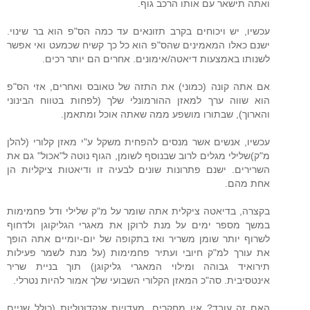
ואתה תישאר עם אותו הרכב גוף.
עכשיו, יש ויכוחים בקרב תזונאים עד כמה הס"פ הוא בר שינוי.
ישנם כאלו המאמינים שהס"פ הוא כל כך קשיח שכמעט ואי אפשר
לשנותו באמצעות דיאטה/אימונים. אחרים הם יותר רכים.
אם אתה קונה (כמוני) את התזה של טאובס ואחרים, אזי הס"פ
הוא שווה ערך למאזן ההורמונלי שלך (לפחות בטווח הבינוני
והארוך), שבתורו מושפע ממה שאתה אוכל ומתאמן.
עכשיו, אנשים אשר מנסים להפחית משקל ע"י מאזן קלורי (להלן
מ"ק)שלילי מגלים לרוב שבנוסף לשומן, הגוף נוטה ל"אכול" גם את
השרירים. ישנם פתרונות שונים לבעיה זו ודיאטות ציקליות הן
אחת מהם.
בקצרה, בדיאטה ציקלית אתה שומר על מ"ק שלילי ודל פחמימות
במשך מספר ימים על מנת לרוקן את מאגרי הגליקוגן ולדחוף
לשרוף יותר שומן משריר ואז בתקופה של יום-יומיים אתה הופך
את עורך למ"ק חיובי ועתיר פחמימות (על מנת לשמר פעילות
תירואיד גבוהה ומילוי המאגרי גליקוגן) תוך בניית שריר
אינטסיבית. סה"כ המאזן הקלורי השבועי שלך אמור להיות נטרלי.
האם זה עובד? אין מחקרים. מעדויות אנקדוטליות (כולל שניים