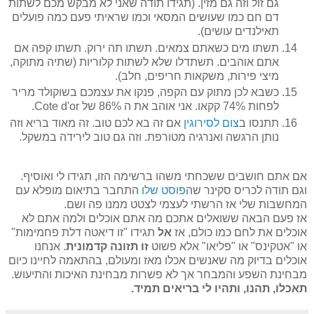
גם זול וזה גם מזין. (תגידו תודה שאני לא מבקש מכם לשתות
דם חם כמו שעושים המסאי וכמו שראיתי פעם כמה פועלים
תאילנדים עושים).
תשתו מים כשאתם צמאים. תשתו תה ירוק. תשתו קפה אם
אתם אוהבים. תשתדלו שלא לשתות קלוריות (שתיה מתוקה,
מיצי פירות, משקאות חריפים, חלב).
כשבא לכן מתוק עם הקפה, פנקו את עצמכם בשוקולד מריר
לפחות 74% קקאו. אני אוהב את ה 86% של Cote d'or.
תתנסו ב
צום לסירוגין
אם זה בא לכם טוב. זה מאוד בריא וזה
נותן הרגשה ואנרגיה מטורפת. וזה גם טוב לירידה במשקל.
אם אתם חושבים ששכחתי משהו ברשימה הזו, תגידו לי ואוסיף.
וגם תודה לכריס סקינר שה
פוסט שלו
התחבר בתיאום מופלא עם
המחשבות שלי אז הרשתי לעצמי לצטט ממנו פה ושם.
אז פעם הבאה ששואלים אתכם מה אתם אוכלים ולמה אתם לא
אוכלים את לחם כמו כולם, אז
אל
תגידו "זו דיאטה דלת פחמימות"
או "אטקינס" או "פליאו" אלא פשוט
זו תזונה קדמונית
. אנחנו
אוכלים בדיוק מה שאנשים אכלו מאז ומעולם, בהתאמה לחיינו כיום
מבחינת השפע והמבחר אך לא פשרות מבחינת האיכות והתיעוש.
תאכלו, תהנו, ותהיו לי בריאים תמיד.