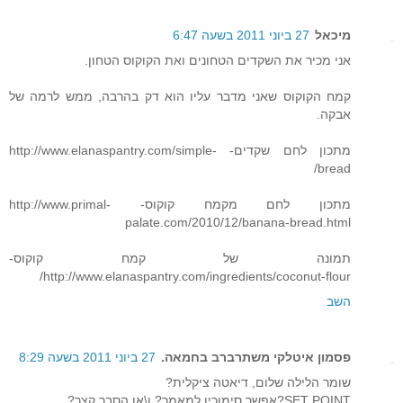
מיכאל
27 ביוני 2011 בשעה 6:47
אני מכיר את השקדים הטחונים ואת הקוקוס הטחון.
קמח הקוקוס שאני מדבר עליו הוא דק בהרבה, ממש לרמה של
אבקה.
מתכון לחם שקדים- http://www.elanaspantry.com/simple-
bread/
מתכון לחם מקמח קוקוס- http://www.primal-
palate.com/2010/12/banana-bread.html
תמונה של קמח קוקוס-
http://www.elanaspantry.com/ingredients/coconut-flour/
השב
פסמון איטלקי משתרברב בחמאה.
27 ביוני 2011 בשעה 8:29
שומר הלילה שלום, דיאטה ציקלית?
SET POINT?אפשר סימוכין למאמר? ו\או הסבר קצר?