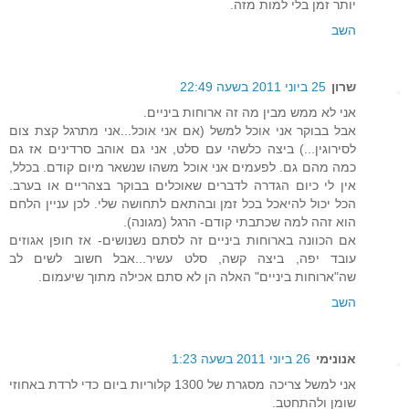
יותר זמן בלי למות מזה.
השב
שרון
25 ביוני 2011 בשעה 22:49
אני לא ממש מבין מה זה ארוחות ביניים.
אבל בבוקר אני אוכל למשל (אם אני אוכל...אני מתרגל קצת צום
לסירוגין...) ביצה כלשהי עם סלט, אני גם אוהב סרדינים אז גם
כמה מהם גם. לפעמים אני אוכל משהו שנשאר מיום קודם. בכלל,
אין לי כיום הגדרה לדברים שאוכלים בבוקר בצהריים או בערב.
הכל יכול להיאכל בכל זמן ובהתאם לתחושה שלי. לכן עניין הלחם
הוא זהה למה שכתבתי קודם- הרגל (מגונה).
אם הכוונה בארוחות ביניים זה לסתם נשנושים- אז חופן אגוזים
עובד יפה, ביצה קשה, סלט עשיר...אבל חשוב לשים לב
שה"ארוחות ביניים" האלה הן לא סתם אכילה מתוך שיעמום.
השב
אנונימי
26 ביוני 2011 בשעה 1:23
אני למשל צריכה מסגרת של 1300 קלוריות ביום כדי לרדת באחוזי
שומן ולהתחטב.