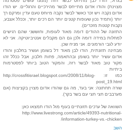
בגדול, הודו לבן מתיחס לבשר חזה (ממנו עושים פסטרמה
מצוינת) והודו אדום מתייחס לבשר מהירכיים והרגליים. יש הודו
אדום נקבה ויש זכר כאשר לבשר נקבה מיוחס טעם עדין ומרקם רך
יותר (ותמיד נכון שעופות קטנים יותר הם רכים יותר, וככלל אצבע,
נקבות קטנות מזכרים).
התזונה של ההודים דומה מאוד לעופות, וחוששני שהם רגישים
למחלות במידה דומה ולכן גם הם מקבלים אנטיביוטיקה. אני לא
יודע לגבי הורמונים. אני מניח שכן.
מבחינה תזונתית, הודו לבן מאוד דל בשומן ועשיר בחלבון והודו
אדום עשיר יותר בשומן ובהתאמה, פחות חלבון, אבל ככלל זהו
מקור טוב מאוד לבשר רזה, והמקור הטוב ביותר לפסטרמות
ביתיות
כמו זו: http://crossfitisrael.blogspot.com/2008/11/blog-
post_19.html
שורה תחתונה: אני בעד, מה גם שהודו אדום מצוין בקציצות (אם
מערבבים חצי חצי עם בשר בקר).
השוואה של ערכים תזונתיים בעוף מול הודו תמצאו כאן:
http://www.livestrong.com/article/49393-nutritional-
information-turkey-vs.-chicken/
השב