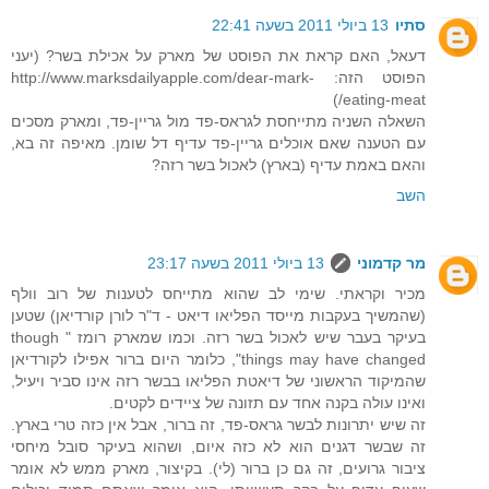
סתיו
13 ביולי 2011 בשעה 22:41
דעאל, האם קראת את הפוסט של מארק על אכילת בשר? (יעני
הפוסט הזה: http://www.marksdailyapple.com/dear-mark-
eating-meat/)
השאלה השניה מתייחסת לגראס-פד מול גריין-פד, ומארק מסכים
עם הטענה שאם אוכלים גריין-פד עדיף דל שומן. מאיפה זה בא,
והאם באמת עדיף (בארץ) לאכול בשר רזה?
השב
מר קדמוני
13 ביולי 2011 בשעה 23:17
מכיר וקראתי. שימי לב שהוא מתייחס לטענות של רוב וולף
(שהמשיך בעקבות מייסד הפליאו דיאט - ד"ר לורן קורדיאן) שטען
בעיקר בעבר שיש לאכול בשר רזה. וכמו שמארק רומז " though
things may have changed", כלומר היום ברור אפילו לקורדיאן
שהמיקוד הראשוני של דיאטת הפליאו בבשר רזה אינו סביר ויעיל,
ואינו עולה בקנה אחד עם תזונה של ציידים לקטים.
זה שיש יתרונות לבשר גראס-פד, זה ברור, אבל אין כזה טרי בארץ.
זה שבשר דגנים הוא לא כזה איום, ושהוא בעיקר סובל מיחסי
ציבור גרועים, זה גם כן ברור (לי). בקיצור, מארק ממש לא אומר