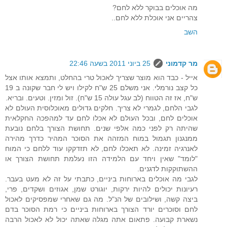
מה אוכלים בבוקר ללא לחם?
צהריים אני אוכלת ללא לחם..
השב
מר קדמוני
25 ביוני 2011 בשעה 22:46
אייל - כבד הוא מוצר שצריך לאכול טרי בהחלט, ותמצא אותו אצל
כל קצב נורמלי. אני משלם 25 ש"ח לקילו ויש לי חבר שקונה ב 19
ש"ח, אז זה הטווח (לב עגל עולה 15 ש"ח). זול ומזין. וטעים. ובריא.
לגבי הלחם, לגמרי לא צריך. חלקים גדולים מאוכלוסית העולם לא
אוכלים לחם, ובכל העולם לא אכלו לחם עד למהפכה החקלאית
שהיתה רק לפני כמה אלפי שנים. תחושת הצורך בלחם נובעת
ממנגנון תגמול במוח המזהה את הסוכר המהיר כדרך מהירה
לאנרגיה זמינה. לא תאכלו לחם, לא תזדקקו עוד ללחם כי המוח
"לומד" שאין ויחד עם הלמידה הזו נעלמת תחושת הצורך או
ההשתוקקות לדגנים.
לגבי מה אוכלים בארוחות ביניים, כתבתי על זה לא מעט בעבר.
רעיונות יכולים להיות ירקות, יוגורט שמן, אגוזים ושקדים, פרי,
ביצה קשה, ושילובים של הנ"ל. מה גם שאחרי שמפסיקים לאכול
לחם וסוכרים יורד הצורך בארוחות ביניים כי רמת הסוכר בדם
נשארת קבועה. פתאום אתה מגלה שאתה יכול לא לאכול הרבה