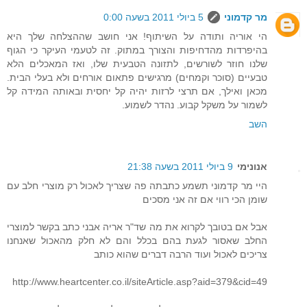
מר קדמוני
5 ביולי 2011 בשעה 0:00
הי אוריה ותודה על השיתוף! אני חושב שההצלחה שלך היא
בהיפרדות מהדחיפות והצורך במתוק. זה לטעמי העיקר כי הגוף
שלנו חוזר לשורשים, לתזונה הטבעית שלו, ואז המאכלים הלא
טבעיים (סוכר וקמחים) מרגישים פתאום אורחים ולא בעלי הבית.
מכאן ואילך, אם תרצי לרזות יהיה קל יחסית ובאותה המידה קל
לשמור על משקל קבוע. נהדר לשמוע.
השב
אנונימי
9 ביולי 2011 בשעה 21:38
היי מר קדמוני תשמע כתבתה פה שצריך לאכול רק מוצרי חלב עם
שומן הכי רווי אם זה אני מסכים
אבל אם בטובך לקרוא את מה שד"ר אריה אבני כתב בקשר למוצרי
החלב שאסור לגעת בהם בכלל והם לא חלק מהאכול שאנחנו
צריכים לאכול ועוד הרבה דברים שהוא כותב
http://www.heartcenter.co.il/siteArticle.asp?aid=379&cid=49