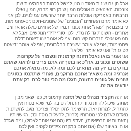
אבל הן גם שונות מאוד זו מזו, למשל בכמות הפחמימות שהן
צורכות. האינואיטים אוכלים המון שומן רווי מהחי, המון, ואילו
תרבויות באפריקה אוכלות הרבה יותר שורשים עמילניים. לכן אני
לא אומר מהם האחוזים "הנכונים" של שומנים-חלבונים-פחמימות.
כי בעצם אין "עוגה" אחת נכונה תמיד של אחוזים כאלה או אחוזים
אחרים - השונות גדולה מדי. ולכן, סורי ידידי הנוקשים, אבל לא
תמצאו אצלי הגדרות קשיחות. אני לא אומר שזו דיאטה "דלת
פחמימות", אני לא אומר "עשירה בחלבונים", אני לא אומר "דיאטה
קטוגנית" ואני לא אומר "פליאו".
אני אומר
בואו נאכל תזונה קדמונית ונשמור על עקרונות
פשוטים ונכונים. אח"כ או בתוך זה אתם צריכים לדאוג שאתם
בודקים בדיוק מה מתאים לכם ומה לא, מה ממלא אתכם
אנרגיה ומה משאיר אתכם מרוקנים, ואחרי שתתנסו בסוגים
שונים של גוונים בתזונה, תגלו מה הכי טוב לכם. רק אתם
יודעים את זה.
אז הנה
תקציר מנהלים של תזונה קדמונית
, כפי שאני מבין
אותה, שיכול להיות נקודת התחלה טובה למי שלא בטוח איך
להתחיל. למרות זאת, הרשימה להלן יכולה וצריכה מעט להשתנות
מאדם לאדם לפי מטרותיו (לרזות, להעלות מסה וכו'), רגישויותיו
(האתיות או הרפואיות), העדפותיו (מה אני אוהב לאכול), ומה שגדל
או חי באיזור שלו (אם אתם במקרה ציידים לקטים ואין לכם