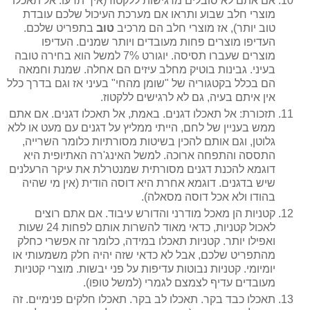
אם אתם לא סובלים מרגישות ללקטוז (איך תדעו: אל תאכלו
מוצרי חלב שבוע ותראו אם מערכת העיכול שלכם עובדת
טוב יותר), אז מוצרי חלב הם מרכיב
טוב
בתפריט שלכם.
העדיפו מוצרים פחות מעובדים ויותר שמנים. העדיפו
מוצרים שעברו תסיסה. יוגורט 7% למשל הוא בחירה טובה
בעיני. גבינות בוטיק מחלב עיזים הם אחלה. שמנת וחמאה
הם בכלל בקטגוריה של "שומן מהחי" בעיני אז וגם בדרך כלל
אין איתם בעיה, גם לא לרגישים ללקטוז.
תזכורת: אל תאכלו דגנים. באמת, אל תאכלו דגנים. אם אתם
ממש בעניין של לחם, הייתי ממליץ על דגנים עם מעט או ללא
גלוטן, וגם אותם להכין בשיטות מסורתיות כלומר השרייה,
התססה והתפחה ארוכה. למשל האינג'רה האתיופית היא
דוגמא להכנת דגנים מסורתית שמנטרלת את עיקר הרעלנים
שיש בדגנים. דוגמא אחרת היא דוסה הודית (אין מי שהיה
בהודו ולא אכל דוסה מסאלה).
קטניות הן מאכל מודרני והדורש עיבוד. אם אתם רוצים
לאכול קטניות, כדאי מאוד להשרות אותם לפחות 24 שעות
ואפילו יותר. קטניות תאכלו במידה, כלומר זה אפשרי כחלק
מהתפריט שלכם, אבל לא כדאי שזה יהיה חלק משמעותי או
יומיומי. קטניות נבוטות עדיפות על פני יבשות. מוצרי קטניות
מעובדים עדיף לצמצם לגמרי (למשל טופו).
תאכלו כבד בקר. תאכלו לב בקר. תאכלו חלקים פנימיים. זה