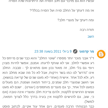
עכשיו הוא גם מדבר עם חלב הסויה ועל היתרונות שלה הסויה
אז מה דעתך על החלב סויה ועל הסויה בכללי?
ומה דעתך על מוצרי חלב?
תודה רבה
השב
מר קדמוני
9 ביולי 2011 בשעה 23:38
ד"ר אבני מוכר יותר מספרו "שוטי החלב" והוא כבר שנים מייחס כל
רע אפשרי לחלב. אני לא שותף לדעתו. אמנם, אפשר לחיות מצוין
ויופי גם בלי חלב, זה מאוד נכון ואם מתאים לך - סבבה. החלב
אינו "נדרש" לנו כמו בשר וירקות, אבל לא כל מה שבא מחלב הוא
רע, ולא לכל אחד. אישית (ואחרי לא מעט שנים של קריאה בנושא),
אני חושב שמוצרי חלב שמנים, בייחוד חמאה ושמנת, הם מעולים
כמעט לכל אחד, כך גם מוצרים מותססים (יוגורט) . ישנם לא מעט
אנשים הרגישים ללקטוז, ולהם צריכת חלב ומוצריו אינה טובה (אם
כי, שוב, גם לרגישים ללקטוז אין בעיה בדרך כלל לצרוך חמאה,
למשל).
כבר הבטחתי הרבה פעמים, ויום אחד עוד אקיים, לכתוב פוסט