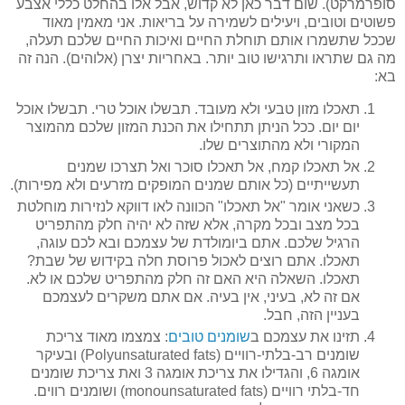
סופרמרקט). שום דבר כאן לא קדוש, אבל אלו בהחלט כללי אצבע
פשוטים וטובים, ויעילים לשמירה על בריאות. אני מאמין מאוד
שככל שתשמרו אותם תוחלת החיים ואיכות החיים שלכם תעלה,
מה גם שתראו ותרגישו טוב יותר. באחריות יצרן (אלוהים). הנה זה
בא:
תאכלו מזון טבעי ולא מעובד. תבשלו אוכל טרי. תבשלו אוכל
יום יום. ככל הניתן תתחילו את הכנת המזון שלכם מהמוצר
המקורי ולא מהתוצרים שלו.
אל תאכלו קמח, אל תאכלו סוכר ואל תצרכו שמנים
תעשייתיים (כל אותם שמנים המופקים מזרעים ולא מפירות).
כשאני אומר "אל תאכלו" הכוונה לאו דווקא לנזירות מוחלטת
בכל מצב ובכל מקרה, אלא שזה לא יהיה חלק מהתפריט
הרגיל שלכם. אתם ביומולדת של עצמכם ובא לכם עוגה,
תאכלו. אתם רוצים לאכול פרוסת חלה בקידוש של שבת?
תאכלו. השאלה היא האם זה חלק מהתפריט שלכם או לא.
אם זה לא, בעיני, אין בעיה. אם אתם משקרים לעצמכם
בעניין הזה, חבל.
תזינו את עצמכם ב
שומנים טובים
: צמצמו מאוד צריכת
שומנים רב-בלתי-רוויים (Polyunsaturated fats) ובעיקר
אומגה 6, והגדילו את צריכת אומגה 3 ואת צריכת שומנים
חד-בלתי רוויים (monounsaturated fats) ושומנים רווים.