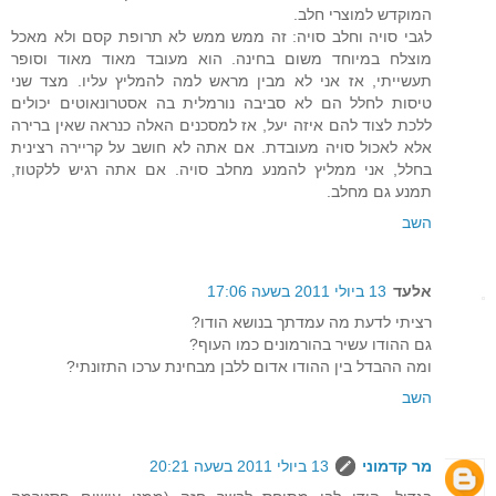
המוקדש למוצרי חלב.
לגבי סויה וחלב סויה: זה ממש ממש לא תרופת קסם ולא מאכל
מוצלח במיוחד משום בחינה. הוא מעובד מאוד מאוד וסופר
תעשייתי, אז אני לא מבין מראש למה להמליץ עליו. מצד שני
טיסות לחלל הם לא סביבה נורמלית בה אסטרונאוטים יכולים
ללכת לצוד להם איזה יעל, אז למסכנים האלה כנראה שאין ברירה
אלא לאכול סויה מעובדת. אם אתה לא חושב על קריירה רצינית
בחלל, אני ממליץ להמנע מחלב סויה. אם אתה רגיש ללקטוז,
תמנע גם מחלב.
השב
אלעד
13 ביולי 2011 בשעה 17:06
רציתי לדעת מה עמדתך בנושא הודו?
גם ההודו עשיר בהורמונים כמו העוף?
ומה ההבדל בין ההודו אדום ללבן מבחינת ערכו התזונתי?
השב
מר קדמוני
13 ביולי 2011 בשעה 20:21