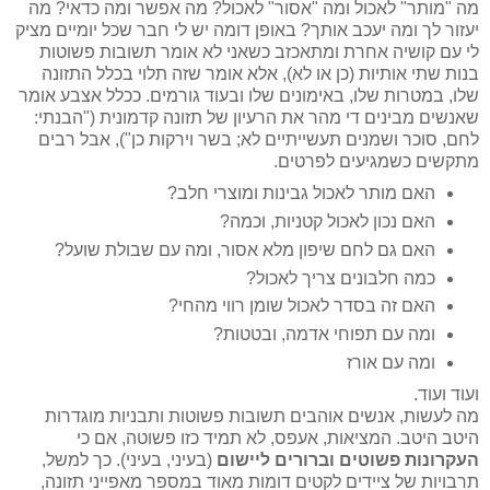
מה "מותר" לאכול ומה "אסור" לאכול? מה אפשר ומה כדאי? מה
יעזור לך ומה יעכב אותך? באופן דומה יש לי חבר שכל יומיים מציק
לי עם קושיה אחרת ומתאכזב כשאני לא אומר תשובות פשוטות
בנות שתי אותיות (כן או לא), אלא אומר שזה תלוי בכלל התזונה
שלו, במטרות שלו, באימונים שלו ובעוד גורמים. ככלל אצבע אומר
שאנשים מבינים די מהר את הרעיון של תזונה קדמונית ("הבנתי:
לחם, סוכר ושמנים תעשייתיים לא; בשר וירקות כן"), אבל רבים
מתקשים כשמגיעים לפרטים.
האם מותר לאכול גבינות ומוצרי חלב?
האם נכון לאכול קטניות, וכמה?
האם גם לחם שיפון מלא אסור, ומה עם שבולת שועל?
כמה חלבונים צריך לאכול?
האם זה בסדר לאכול שומן רווי מהחי?
ומה עם תפוחי אדמה, ובטטות?
ומה עם אורז
ועוד ועוד.
מה לעשות, אנשים אוהבים תשובות פשוטות ותבניות מוגדרות
היטב היטב. המציאות, אעפס, לא תמיד כזו פשוטה, אם כי
העקרונות פשוטים וברורים ליישום
(בעיני, בעיני). כך למשל,
תרבויות של ציידים לקטים דומות מאוד במספר מאפייני תזונה,