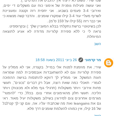
שמי שירי. פשוט לא ידעתי איך להכניס את הפרטים :).
ואני עושה פעילות גופנית של אימוני כוח עם משקלים די יפים,
ואירובי 3-4 פעמים בשבוע.. אני יחסית רזה וקטנה ומעוניינת
לשרוף מעליי עוד 3-4 קילו שמקורו שומנים.. והדבר קשה מנשוא כי
אני כבר רזה (55 קילו על 159 ס"מ)..
לכן בשיטוטיי ברשת נתקלתי בבלוג המעניין שלך :) ובקרוספיט.
נראה לי כי ללא ספירת קלוריות מדודה לא אגיע לתוצאה
המיוחלת.
השב
מר קדמוני
26 ביוני 2011 בשעה 18:58
שירי, את מוזמנת לפנות אלי במייל. בקצרה, אני לא ממליץ על
ספירת קלוריות וגם לא להשתעבדות אובססיבית למה שמראה
חוגת המשקל. אני ממליץ לך דווקא להתנסות בגישה ההפוכה
לגמרי: תאכלי כמה שאת רוצה, אבל רק דברים "נכונים", תעשי
פחות אירובי ויותר משקולות (תרגילי גוף מלא ולא מכונות) ויותר
הליכה. תעשי חלק מהאימונים אחרי צום. בכלל, כדי "להפטר"
מגרמים אחרונים צום לסירוגין בשילוב משקולות יעיל מאוד. ראי
גם את leangains ואת מה שכתבתי עליו. אה, וגם קני לך קט'לבל
של 16 קילו, אין כמוהו להעלמת שומנים דרך פלא.
השב