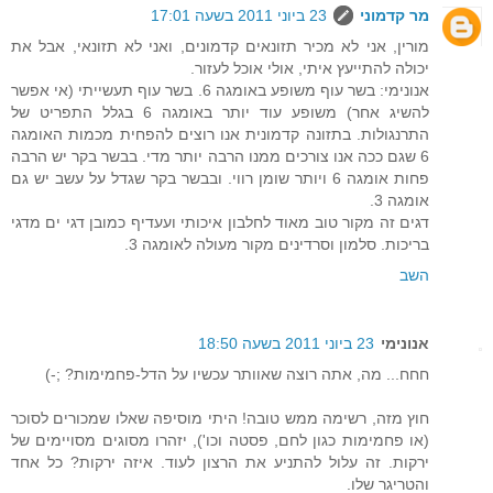
מר קדמוני
23 ביוני 2011 בשעה 17:01
מורין, אני לא מכיר תזונאים קדמונים, ואני לא תזונאי, אבל את
יכולה להתייעץ איתי, אולי אוכל לעזור.
אנונימי: בשר עוף משופע באומגה 6. בשר עוף תעשייתי (אי אפשר
להשיג אחר) משופע עוד יותר באומגה 6 בגלל התפריט של
התרנגולות. בתזונה קדמונית אנו רוצים להפחית מכמות האומגה
6 שגם ככה אנו צורכים ממנו הרבה יותר מדי. בבשר בקר יש הרבה
פחות אומגה 6 ויותר שומן רווי. ובבשר בקר שגדל על עשב יש גם
אומגה 3.
דגים זה מקור טוב מאוד לחלבון איכותי ועעדיף כמובן דגי ים מדגי
בריכות. סלמון וסרדינים מקור מעולה לאומגה 3.
השב
אנונימי
23 ביוני 2011 בשעה 18:50
חחח... מה, אתה רוצה שאוותר עכשיו על הדל-פחמימות? ;-)
חוץ מזה, רשימה ממש טובה! היתי מוסיפה שאלו שמכורים לסוכר
(או פחמימות כגון לחם, פסטה וכו'), יזהרו מסוגים מסויימים של
ירקות. זה עלול להתניע את הרצון לעוד. איזה ירקות? כל אחד
והטריגר שלו.