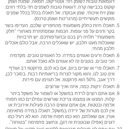
דוגמאות טובות לשומן רווי: אנטריקוט, חמאה, שמנת ושמן
קוקוס בכבישה קרה. דוגאות טובות לשמנים חד-בלתי רווים:
שמן זית איכותי, שמן אבוקדו. אל תאכלו בכלל בכלל שמנים
מוקשים תעשייתיים (מרגרינות ושומן טרנס).
תאכלו חיות כחלק משמעותי מהתפריט שלכם. העדיפו בשר
בקר ודגים על פני עופות. הכמות שמסתתרת מאחורי "חלק
משמעותי" תלויה רק בכם ובהעדפותיכם. יש תרבויות
שאוכלות מעט חלבון, יש שאוכלים הרבה, אבל כולם אוכלים
חלבון מהחי.
תאכלו זרעים ואגוזים במידה. כל האגוזים טובים. מקדמיה
הכי טובים. בוטנים זה לא אגוזים ולא נאכל אותם.
תאכלו פרי או שניים ביום, אם בא לכם. פרוקטוז רב ועודף
אינו טוב לנו, והוא מקור לצרות בריאותיות רבות. בסוכר לבן,
דרך אגב, 50% הוא פרוקטוז. אל תגזימו עם פירות.
תאכלו ירקות. כמה, איזה ואיך שרוצים.
אם אתם רוצים לרדת במשקל או לשמור על משקל ביתר
קלות, המנעו או צמצמו צריכת שורשים עמילניים כמו תפוחי
אדמה ובטטות. אם אתם עושים הרבה פעילות אירובית או
אין לכם מטרות של ירידה במשקל, תאכלו במידה מתאימה.
אורז, אם שאלתם, הוא כמו תפוח אדמה. הוא לא רעיל כמו
דגנים (אפילו שבוטנית זה דגן), ונחשב פחמימה "בטוחה".