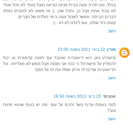
בכלל, אם תהיה עוגה בבית אנחנו כנראה נאכל (אולי לא הכל ואולי
לא בבת אחת אבל כן, וחבל שכן...) אז פשוט לא להכניס כאלה
דברים הביתה, אפשר לאכול עוגה בימי הולדת של חברים.
קוטה-דור שולט, וגם לינדט לא רע :-)
השב
מורין
22 ביוני 2011 בשעה 23:00
מישהי/ו כאן הוא דיאטנ/ית שעובד עם תזונה קדמונית או יכול
להמליץ על מישהי/ו? כי ככה אני מנסה אבל ממש לא מצליחה, וכל
הדיאטניות שדיברתי איתן פסלו את זה על הסף.
השב
אנונימי
23 ביוני 2011 בשעה 16:50
למה באמת עדיף בשר ודגים על עוף. מה יש בעוף שהוא פחות
טוב?
השב