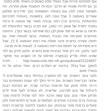
וגם תפוזהם פירות אבל האחד מלא בשומנים והאחר מלא בסוכר.
כך גם לחיות שונות יש הרכבי וכמויות חומצות שומן אחרות, וזה
משתנה ממין למין וגם באותה המשפחה (וכך סרדינים וסלמון
עשירים באומגה 3 אבל טונה לא). בפשטות, בעופות למיניהם
(תרנגולות, ברווזים וכו') רמה גבוהה מאוד של אומגה 6 ורמה
נמוכה יחסית של שומן רווי (ואכן, אם תביט בבשר התרנגולת לא
תראה בו שיוש או פסי שומן לבן כמו שתראה בבשר בקר). התזונה
מהדגנים מעצימה את הבעיה בעופות. בבקר לעומת זאת, גם
תזונה עשירה בדגנים אינה מעלה את רמת האומגה 6 (!), אבל
היא מפחיתה עד לאפס את רמת האומגה 3, לעומת פרות מרעה.
לגבי גלוטן, זהו רק אחד הבעיות שיש בדגנים. גלוטן מזיק גם למי
שאינו חולה צלייק (ובמקרה פורסם על זה השבוע עוד מחקר:
http://www.ncbi.nlm.nih.gov/pubmed/21224837 - תודה
לזאק). אבל בכלל, בחיטה יש רעלנים רבים, ואולי נכתוב על זה
בנפרד פעם.
ולגבי צום. ראשית, אני לא מתעניין במיוחד במה שממליצים לי
ארגוני הבריאות השונים. אם הייתי הולך לפי עצות המומחים כבר
הייתי חולה מזמן ועל תרופות כבדות. שנית, יש הוכחות רבות
ליעילות של צום לסירוגין. שלישית, לא אמרתי לאף אחד לרוץ
מרתון אחרי צום. צום קשה הרבה יותר למי שרגיל לרמות סוכר
גבוהות בדם (והרבה מהרצים הקלאסיים מכורים לפחמימות ולכן
פועלים ברמות סוכר גבוהות). עם המעבר לתזונה קדמונית רמות
הסוכר מתייצבות ויורדות וקל מאוד לצום ולעשות פעילות בצום.