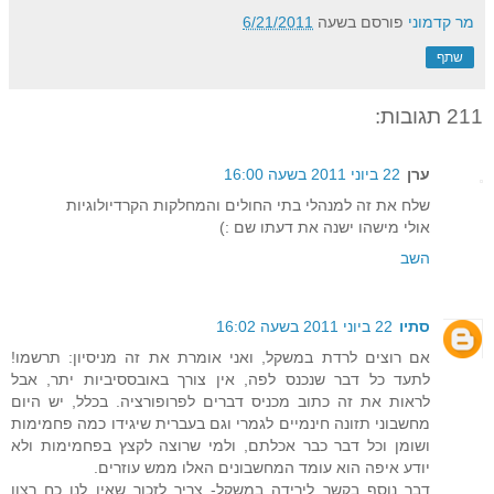
מר קדמוני
פורסם בשעה
6/21/2011
שתף
211 תגובות:
ערן
22 ביוני 2011 בשעה 16:00
שלח את זה למנהלי בתי החולים והמחלקות הקרדיולוגיות
אולי מישהו ישנה את דעתו שם :)
השב
סתיו
22 ביוני 2011 בשעה 16:02
אם רוצים לרדת במשקל, ואני אומרת את זה מניסיון: תרשמו!
לתעד כל דבר שנכנס לפה, אין צורך באובססיביות יתר, אבל
לראות את זה כתוב מכניס דברים לפרופורציה. בכלל, יש היום
מחשבוני תזונה חינמיים לגמרי וגם בעברית שיגידו כמה פחמימות
ושומן וכל דבר כבר אכלתם, ולמי שרוצה לקצץ בפחמימות ולא
יודע איפה הוא עומד המחשבונים האלו ממש עוזרים.
דבר נוסף בקשר לירידה במשקל- צריך לזכור שאין לנו כח רצון