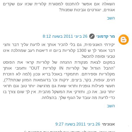
השאלה אם אפשר להתכנס למסגרת קלורית שכזו עם שקדים
אגוזים, יוגורטים וגבינות שמנות?
השב
מר קדמוני
26 ביוני 2011 בשעה 8:12
יקירתי האנונימית, גם בלי להכיר אותך או לדעת עליך דבר וחצי
דבר אומר לך ש 1300 קלוריות ביום זו דיאטת רעב שמהלכה אינו
טבעי וסופה להכשל.
במקום לצאת מנקודת ההנחה של קלוריות קראי את הפוסט
"ההבל הגדול של קלוריות IN קלוריות OUT" ותעזבי אותך
מקלוריות וספירתם. תתמקדי באוכל בריא ונכון (למה לא הזכרת
דגים, עופות, בקר, ביצים, ירקות וכו' בדוגמאות המזון שנתת??),
תעשי פעילות גופנית ותראי שאת גם מרגישה יותר טוב וגם תראי
יותר טוב. אה כן, ותזרקי את המשקל מהבית. אין לך שום צורך בו
כדי לדעת מה עובד על הגוף שלך. בהצלחה.
השב
אנונימי
26 ביוני 2011 בשעה 9:27