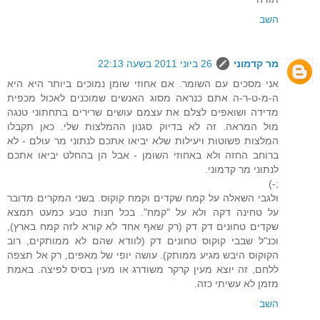
השב
מר קדמוני
26 ביוני 2011 בשעה 22:13
אני מסכים עם השומר. אם אחוזי שומן נמוכים ביותר היא היא
ה-מ-ט-ר-ה אתם כנראה מסוג האנשים שמוכנים לאכול מכפית
מדידה ושואפים לצלם את עצמם עושים שרירים בתחתוני טנגה
מול המראה. זה לא בדיוק סגנון ההמלצות שלי. כאן תקבלו
המלצות פשוטות ויעילות שלא יביאו אתכם לנתוני מר עולם - לא
ברוחב החזה ולא באחוזי השומן - אבל הן בהחלט יביאו אתכם
לנתוני מר קדמוני.
;-)
ולגבי השאלה על קמח שקדים וקמח קוקוס. בשני המקרים מדובר
על טחינה דקה ולא על "קמח". בכל חנות טבע כמעט תמצא
שקדים טחונים דק דק (רק שאף אחד לא קורא לזה קמח בארץ),
וכנ"ל שבבי קוקוס טחונים דק (לוודא שהם לא ממותקים, רוב
הקוקוס היבש מגיע ממותק). עושה יופי של מאפים, רק אל תצפה
ללחם, זה יוצא מעין קרקר משודרג או מעין בסיס לפיצה. באמת
מזמן לא עשיתי כזה.
השב