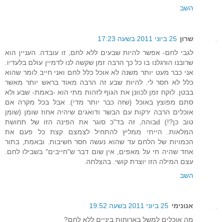
השב
שרון
25 ביוני 2011 בשעה 17:23
לגבי לחם- אפשר להיות שבעים ללא לחם, זו עובדה. העניין הוא
שרובנו הורגלנו בו כל כך הרבה זמן שקשה לנו לדמיין עולם בלעדיו.
אני כבר מעט יותר משנה לא אוכל כלל לחם ואני חייב לומר שהוא
כלל לא חסר לי. להיות שבע זה הרבה מאוד בראש יותר מאשר
בבטן. לוקח זמן לכוונן את הגוף לזהות מתי הוא -באמת- שבע ולא
סתם מפוצץ באוכל (שזה כבר יותר מדי). אבל בכל מקרה אם
אוכלים הרבה ירקות עם הבשר ודואגים שיהיה אחוז שומן (שומן
טוב כן?!) dבוהה, זה בד"כ סוגר את הפינה הזו של תחושת
המלאות. הייתי ממליץ להתחיל לצמצם קצת כל פעם את
הכמויות של הלחם עד שהוא נעשה חסר חשיבות. ובאמת, בתור
אחד שהיה חי על מאפים, אין שום דבר ש"חייבים" בשבילו לחם.
עצם המילה הזו יוצרת קושי. בהצלחה.
השב
אנונימי
25 ביוני 2011 בשעה 19:52
מה אוכלים למשל בארוחות ביניים ללא לחם?