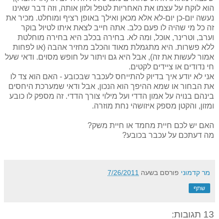
הוא לוקח על עצמו את האחריות לטפל ולזון אותה, וזה דבר שאינו
נעשה יום-כן יום-לא אלא מכאן ואילך באופן רציף ומוחלט. מכיר את
זה כל מי שהיה לו פעם כלב. אתה חייב לצאת איתו לטיול בוקר
וערב, וטרינר, אוכל, ומה לא. בחירה בכלב היא בחירה מוחלטת
ללא פשרות. היא מתגמלת מאוד והכלב מחזיר אהבה (או לפחות
אמור לעשות את זה), אבל היא גם ויתור על חופש מסוים. ודאי שעל
חי נדודים או ציידים לקטים.
אני לא יודע איך בדיוק להתייחס לעכבר שבכובע - האם הוא צד לו
את הבחור או שמא ההיפך הוא הנכון, אבל ודאי שמערכת היחסים
בינהם בנויה על אמון הדדי ועל מילוי צורך הדדי. זה מספק לו כובע
ומזון, והקטן מספק איזושהי נחת מוזרה.
האם יש לכם חיית מחמד או חיית משק?
מה דעתכם על עכבר בכובע?
מר קדמוני
פורסם בשעה
7/26/2011
שתף
13 תגובות: