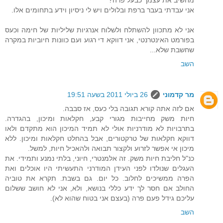
מחשיב את עצמך כבעל פרה?
אני עבדתי בעבר ברפת ובלולים ויש לי ניסיון וידע בתחומים אלו.
אני לא מתכוון להשתלח ולשלוח אנרגיות שליליות של חימה וכעס
בפורמט האינטרנטי, אני דווקא די רגוע ועם כוונות חיוביות במקרה
שחשבת שלא...
השב
מר קדמוני
26 ביולי 2011 בשעה 19:51
אם לזה אתה קורא תגובה בלי כעס, אז סבבה.
חיות משק מחייבות מגורי קבע, חקלאות ומיכון, בהגדרה.
בתרבויות לא מודרניות אולי לא תמיד המיכון הוא מתקדם ולאו
דווקא חקלאות של טרקטורים, אבל בהחלט חקלאות ומיכון. ללא
מיכון אי אפשר לזרוע ולקצור תבואה ולהאכיל חיות, למשל.
כנ"ל חליבת חיות משק. זה אלמנטרי, חיוני, בלתי נמנע ותמידי. את
העגלים שנולדו לפני העידן המודרני התעשיתי היו אוכלים ואת
הפרה ממשיכים לחלוב. כל יום. גם בשבת. תקרא את טוביה
החולב אם חסר לך ידע כללי בנושא, ולא, אני לא חושב ששלום
עליכם גידל פעם פרה (בעצם אני בטוח שהוא לא).
השב