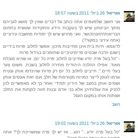
אוריאל
26 ביולי 2011 בשעה 18:57
אני חושב שלפעמים אתה כותב על דברים שאין לך מושג לגביהם
מתוך הביטחון שיש לך בעקבות הידע והחקירות שעשית בתחום
הבריאות\תזונה\כושר, ואני מרגיש שיש לך יסודות מחשבה עירוניים
(אתה עירוני במקור?)
לדוגמא- חיות בית אינן מחייבות מיכון: אפשר לחלוב פרות בידיים
(ישנם הרבה שבטים פרימיטיביים שתומכים בגידול פרות
- "כל בעל פרה יודע שחייבים לחלוב פרה כל יום, או שהיא סובלת
מאוד. אפילו ההלכה היהודית מתירה לחלוב בשבת, משום צער
בעלי חיים.": חייבים לחלוב כל יום רק פרות שהינדסו אותן גנטית
וגרמו לגופן לייצר כמויות מטורפות של חלב ועם זאת אונסים אותן
ושמים אותן במצב של היריון תמידי ואחר כך לא מאפשרים להן
להניק את עגלותיהן אלא בני אדם ובנות חווה לוקחות את החלב
ושותות אותו במקום העגל
השב
אוריאל
26 ביולי 2011 בשעה 19:02
"כל בעל פרה יודע..." רגע... אז יש לך פרה שמשוייכת לך? אתה