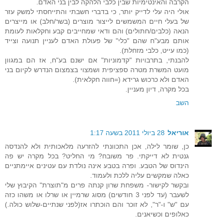
הקרבה והאינטימיות שבין כלבי הלהקה לבין בני האדם.
אולי היה עלי לדייק יותר, כי בדברי חשבתי והתייחסתי למשק עזר
של בעלי חיים המשמשים לייצור מוצרים (בשר/חלב) או מייצרים
הנאה (כלבים/חתולים) והם ודאי שמחייבים קבע וחקלאות לעומת
אותם מבע"ח שהם "כלי" של פעולת האדם לעניין תנועה וצייד
(כמו עייט, כלבי מזחלת).
להבנתי, בתרבויות "קדמוניות" אם ישנם בע"ח, אז הם במגוון
מועט המשרת מטרה ספציפית ושמצוי בצמצום הנדרש לקיום בני
האדם ולא כרכוש גרידא (=חווה חקלאית).
בכל מקרה, דיון מעניין.
השב
אוריאל
28 ביולי 2011 בשעה 1:17
כן, שומר לילה, אכן התכוונתי להזרעה מלאכותית ולא להנדסה
גנטית לא דייקתי. פר משובח? מי החליט? בכל מקרה יש פה
הינדוס של הטבע. ופרה בטבע אינה נולדת עם עטינים איימתניים
כאלה שמקשים עליה ללכת ולעמוד.
ובקשר לקישור- משפחת שרון קנתה פרים מ"תוצרת" הקיבוץ שלי
לשעבר (עד לפני 3 חודשים) מסוג שרמיין או שרלו או משהו כזה
עם "ש" ו-"ר", לא זוכר והם הוכתרו אז(לפני שנתיים-שלוש כולה.)
כאלופים וכשיאנים.