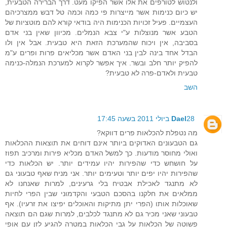
ולנטוש לטורפים את אלו אשר הפיקו מעט. דרך הברירה הטבעית,
יש כיום כנימות אשר מייצרות פי כמה וכמה טל דבש ממצרכיהם
העצמיים. פעיל זכויות הכנימות היה בודאי קורא להם מוטציות של
הטבע אשר מנוצלות ע"י צבא הנמלים. מכיוון שאין בני אדם
בסביבה, אין ויכוח שהמערכת הזאת היא טבעית. אבל אין ולו
הבדל אחד בינה לבין בני האדם אשר מכליאים פרות ופרים ע"מ
להפיק יותר חלב ובשר. איך אפשר לקרוא למערכת הנמלה-כנימה
טבעית ולאדם-פרה לא טבעית?
השב
28 ביולי 2011 בשעה 17:45
Dael
מה נטפלת להכלאות פרים דווקא?
גם הטבעונים האדוקים ביותר אינם דוחים את תוצאות ההכלאות
ואולי מחוסר מודעות. כך למשל האדם מכליא פירות ומרכיב תפוז
על חושחש כדי שהפירות יהיו עמידים יותר. יש הכלאות כדי
שהפירות יהיו יפים יותר וטעימים יותר. אני מניח שאף טבעוני גם
לא מתנגד לאכילת אבטיח בלי גרעינים, למרות שאנחנו לא
ממלאים את חלקנו בהסכם הטבעי והקדמוני שבין הפרי לחיות
שאוכלות אותו (הפרי יתן מתיקות והאוכלים יפיצו את זרעיו). אף
טבעוני שאני מכיר גם לא מתנגד לכלבים, למרות שגם הם תוצאה
פשוטה של הכלאות על גבי הכלאות במטרה להגיע לזן עם אופי