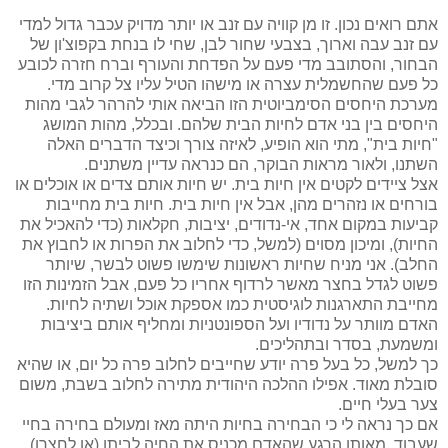
אתם רואים נכון. זו מן קוויה עם זנב או יותר מדויק עכבר גדול למדי
עם זנב עבה וארוך, בצבעי שחור לבן, שחי לו בנחת בקפוצ'ון של
הבחור, והסתובב מדי פעם על הפדחת והעורף וברח חזרה לכובע
כל פעם שהחשמלית עצרה או מישהו הטיל עליו צל קרוב מדי.
מערכת היחסים הסימביוטית הזו הביאה אותי להרהר לגבי מהות
היחסים בין בני אדם לחיות הבית שלהם. ובכלל, מהות המושג
"חיות בית", מתי הוא הופיע, לאיזה צורך וכיצד הדברים האלה
השתנו, ולאור מראות הבוקר, הם כנראה עדיין משתנים.
אצל ציידים לקטים אין חיות בית. יש חיות אותם צדים או אוכלים או
בורחים או נזהרים מהן, אבל אין חיות בית. חיות בית מחייבות
קביעות במקום אחד, אי-נדודים, יציבות, חקלאות (כדי להאכיל את
החיות), ומיכון מסוים (למשל, כדי לחלוב את הפרות או לחבוץ את
החלב). אני מניח שחיות ראשונות שימשו פשוט לבשר, שיותר
פשוט לגדל בחצר מאשר לרדוף אחריו כל פעם, אבל הזמינות הזו
מחייבת התארגנות לוגיסטית כמו אספקת אוכל ושתיה לחיות.
האדם מוותר על נדודיו ועל הספונטניות ומחליף אותם ביציבות
ומשמעת, בסדר ובתהליכים.
כך למשל, כל בעל פרה יודע שחייבים לחלוב פרה כל יום, או שהיא
סובלת מאוד. אפילו ההלכה היהודית מתירה לחלוב בשבת, משום
צער בעלי חיים.
אם כך נראה לי כי הבחירה בחיות היתה מאז ומעולם בחירה בחיי
שעבוד. מאותו הרגע שהאדם מכניס את החיה לביתו (או לחצרו),