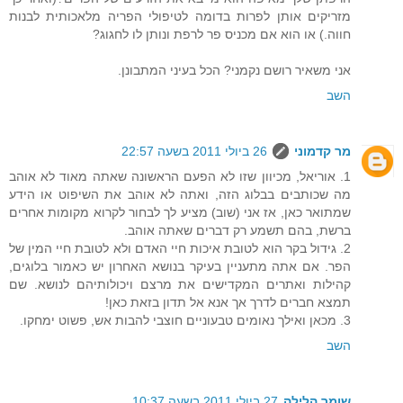
מזריקים אותן לפרות בדומה לטיפולי הפריה מלאכותית לבנות
חווה.) או הוא אם מכניס פר לרפת ונותן לו לחגוג?
אני משאיר רושם נקמני? הכל בעיני המתבונן.
השב
מר קדמוני
26 ביולי 2011 בשעה 22:57
1. אוריאל, מכיוון שזו לא הפעם הראשונה שאתה מאוד לא אוהב
מה שכותבים בבלוג הזה, ואתה לא אוהב את השיפוט או הידע
שמתואר כאן, אז אני (שוב) מציע לך לבחור לקרוא מקומות אחרים
ברשת, בהם תשמע רק דברים שאתה אוהב.
2. גידול בקר הוא לטובת איכות חיי האדם ולא לטובת חיי המין של
הפר. אם אתה מתעניין בעיקר בנושא האחרון יש כאמור בלוגים,
קהילות ואתרים המקדישים את מרצם ויכולותיהם לנושא. שם
תמצא חברים לדרך אך אנא אל תדון בזאת כאן!
3. מכאן ואילך נאומים טבעוניים חוצבי להבות אש, פשוט ימחקו.
השב
שומר הלילה
27 ביולי 2011 בשעה 10:37