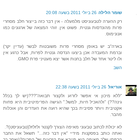
שומר הלילה
26 ביולי 2011 בשעה 20:08
רק ההערה לטבעוניסט מלמעלה - אין דבר כזה בייצור חלב מסחרי
פרות מהונדסות גנטית. פשוט אין. זוהי המצאה של ארגונים כמו
אנונימוס.
בארה"ב יש באופן מסחרי פרות משובטות לבשר (עדיין יקר)
וברמת המעבדה אכן ביצעו הנדסה גנטית לפרות, אבל כרגע אין
ולו ליטר אחד של חלב בחנות אשר יצא מעטיני פרת GMO.
השב
אוריאל
26 ביולי 2011 בשעה 22:38
"ללא מיכון אי אפשר לזרוע ולקצור תבואה"???(יש לך בכלל
גינה??) "ולהאכיל חיות, למשל." הגישה הפרימיטיבית היא פחות
אקטיבית ויותר פסיבית בכך שהיא רועה את העדרים והן אוכלות
מהבר.
לא יכולת לכתוב טבעוני מאיפה הצורך לקנטר ולזלזל(טבעוניסט)?.
ואתה כותב בפסקנות מידיי "אין דבר כזה..." תשאל את החבר
הרפתן שלך מאיפה הוא מייבא את הזרעים של הפרים?(ואחר כך