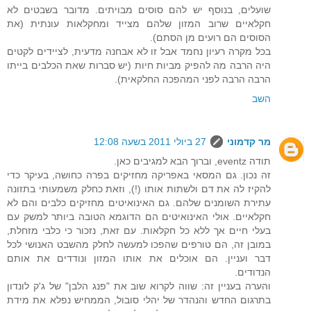
שועלים, בנוסף יש להם סוסים מבויתים. מדובר בשבטים לא
חקלאיים שרוב המזון שלהם מצייד ומחקלאות עונתית (את
הסוסים הם רועים מן הסתם).
בכל מקרה רעיון נחמד אבל זו לא אבחנה מדעית, לציידים לקטים
היה הרבה מה להפיק מביות חיות (יש סברות שאת הכלבים בייתו
הרבה הרבה לפני המהפכה החלקאית).
השב
מר קדמוני
27 ביולי 2011 בשעה 12:08
תודה eventz, וברוך הבא למגיבים כאן.
זה נכון. גם המסאי באפריקה מחזיקים בפרה כחושה, בעיקר כדי
להקיז לה את דם ולשתות אותו (!), וזאת כחלק משמעותי בתזונה
עתירת השומנים שלהם. גם האינואיטים מחזיקים כלבים והם לא
חקלאיים. אולי האינואיטים הם הדוגמא הטובה ביותר למשק עם
בעלי חיים אך ללא כל חקלאות. עם זאת, נזכור כי כלבי מזחלת,
במובן זה, הם טורפים שהפכו למעשה לחלק מהשבט האנושי לכל
דבר ועניין. הם אוכלים את אותו המזון ונודדים את אותם
הנדודים.
והערה בעניין זה: שווה לקרוא שוב את "פנג הלבן" של ג'ק לונדון
בתרגום החדש והנהדר של יהלי סובול, הממחיש נפלא את מידת