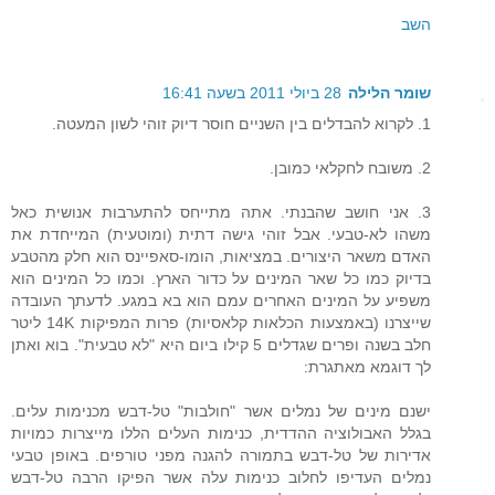
השב
שומר הלילה
28 ביולי 2011 בשעה 16:41
1. לקרוא להבדלים בין השניים חוסר דיוק זוהי לשון המעטה.
2. משובח לחקלאי כמובן.
3. אני חושב שהבנתי. אתה מתייחס להתערבות אנושית כאל
משהו לא-טבעי. אבל זוהי גישה דתית (ומוטעית) המייחדת את
האדם משאר היצורים. במציאות, הומו-סאפיינס הוא חלק מהטבע
בדיוק כמו כל שאר המינים על כדור הארץ. וכמו כל המינים הוא
משפיע על המינים האחרים עמם הוא בא במגע. לדעתך העובדה
שייצרנו (באמצעות הכלאות קלאסיות) פרות המפיקות 14K ליטר
חלב בשנה ופרים שגדלים 5 קילו ביום היא "לא טבעית". בוא ואתן
לך דוגמא מאתגרת:
ישנם מינים של נמלים אשר "חולבות" טל-דבש מכנימות עלים.
בגלל האבולוציה ההדדית, כנימות העלים הללו מייצרות כמויות
אדירות של טל-דבש בתמורה להגנה מפני טורפים. באופן טבעי
נמלים העדיפו לחלוב כנימות עלה אשר הפיקו הרבה טל-דבש