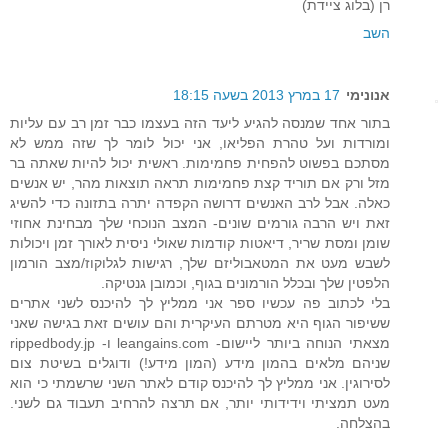
רן (בלוג ציידת)
השב
אנונימי
17 במרץ 2013 בשעה 18:15
בתור אחד שמנסה להגיע ליעד הזה בעצמו כבר זמן רב עם עליות
ומורדות ועל טהרת הפליאו, אני יכול לומר לך שזה ממש לא
מסתכם בפשוט להפחית פחמימות. ראשית יכול להיות שאתה בר
מזל ורק אם תוריד קצת פחמימות תראה תוצאות מהר, יש אנשים
כאלה. אבל לרב האנשים דרושה הקפדה יתרה בתזונה כדי להשיג
זאת ויש הרבה גורמים שונים- המצב הנוכחי שלך מבחינת אחוזי
שומן ומסת שריר, דיאטות קודמות שאולי ניסית לאורך זמן ויכולות
לשבש מעט את המטאבוליזם שלך, רגישות לגלוקוז/מצב הורמון
הלפטין שלך ובכלל הורמונים בגוף, וכמובן גנטיקה.
בלי לכתוב פה עכשיו ספר אני ממליץ לך להיכנס לשני אתרים
ששיפור הגוף היא מטרתם העיקרית והם עושים זאת בגישה שאני
מצאתי הנוחה ביותר ליישום- leangains.com ו- rippedbody.jp
שניהם מלאים בהמון מידע (המון מידע!) ודוגלים בשיטת צום
לסירוגין. אני ממליץ לך להיכנס קודם לאתר השני שרשמתי כי הוא
מעט תמציתי וידידותי יותר, אם תרצה להרחיב תעבוד גם לשני.
בהצלחה.