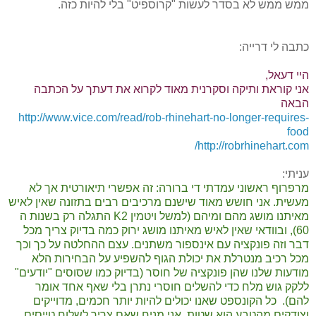
ממש ממש לא בסדר לעשות "קרוספיט" בלי להיות כזה.
כתבה לי דרייה:
היי דעאל,
אני קוראת ותיקה וסקרנית מאוד לקרוא את דעתך על הכתבה
הבאה
http://www.vice.com/read/rob-rhinehart-no-longer-requires-
food
http://robrhinehart.com/
עניתי:
מרפרוף ראשוני עמדתי די ברורה: זה אפשרי תיאורטית אך לא
מעשית. אני חושש מאוד שישנם מרכיבים רבים בתזונה שאין לאיש
מאיתנו מושג מהם ומיהם (למשל ויטמין K2 התגלה רק בשנות ה
60), ובוודאי שאין לאיש מאיתנו מושג ירוק כמה בדיוק צריך מכל
דבר וזה פונקציה עם אינספור משתנים. עצם ההחלטה על כך וכך
מכל רכיב מנטרלת את יכולת הגוף להשפיע על הבחירות הלא
מודעות שלנו שהן פונקציה של חוסר (בדיוק כמו שסוסים "יודעים"
ללקק גוש מלח כדי להשלים חוסרי נתרן בלי שאף אחד אומר
להם). כל הקונספט שאנו יכולים להיות יותר חכמים, מדוייקים
וצודקים מהטבע הוא שטות. אני מניח שאם צריך לשלוח טייסים