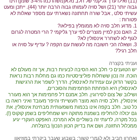
(11) ואילו ערך גליקמי של חלב מלא(משהו כמו 3-4% שומן) הינו
גבוה יותר (21) ושל סויה לעמותו גבוה הרבה יותר (44). ייתכן ומעט
עשיתי סלט , אבל שורה תחתונה נשארתי עם מספר שאלות לא
פטורות :
1. מדוע חלב סויה לא ממומלץ בפילאו?
2. האם נכון למיין מוצרים לפי ערך גליקמי ? הרי המטרה לגרום
לגוף לא לשחרר אינסולין לא?
3. ושאלה הכי חשובה מה לעשות עם הקפה ? עדיף על סויה או
חלב רגיל?
ועניתי בקצרה
י
ש הטוענים כי חלב הוא הסיבה לבעיות רבות, אך זה מעולם לא
הוכח. זה נכון ששחלות פוליציסטיות כמו גם מחלות רבות נראות
בקשר הדוק עם עמידות לאינסולין. הדרך לשפר את הרגישות
לאינסולין היא הפחתת הפחמימות והסוכרים,
ושילוב של צום לסירוגין. חלב אמנם דל פחמימות אך הוא מעורר
אינסולין. חלב סויה הוא מוצר תעשייתי והיפר מעובד ואיני רואה בו
כל טוב. חלב בקפה אינו בכמות משמעותית מבחינת אינסולין. את
גם יכולה להחליפו בשמנת מתוקה ויש שמחליפים בשמן קוקוס (!).
בכל מקרה, לדעתי זה בשוליים ולא המרכז. האפקט העקרי יגיע
ממכלול התזונה, ושם את בדיוק הכוון הנכון! בהצלחה.
ואחרון חביב ולא לגמרי קשור: בשבוע שעבר ביקרתי במוזיאון