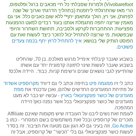
Vivobarefoot) ולמרות שסבלתי כל חיי מכאבים ברגל ופלטפוס,
הרי מאז שהתרגלתי ליחפנות (בתהליך הדרגתי וארוך של שנה
לפחות), אני רץ, הולך ומתאמן יחף* ללא שום כאבים כלל. אני גם
מאמין שריצה יחפה מתגמלת אותנו בעוד רבדים למעט ההמנעות
מפציעות: ההתחברות לקרקע ולסביבה, תחושת השחרור והיופי
שבפשטות. מי שרוצה להתחיל יכול להזכר כיצד לעשות זאת עם
הפוסט הותיק שלי בנושא:
איך להתחיל לרוץ יחף בכמה צעדים
פשוטים
.
בשבוע שעבר קיבלתי אימייל מרגש מאלכס, בן 70, שהחליט
בשבוע שעבר לעשות שינוי לתזונה קדמונית יחד עם אשתו
שהתייעץ לגבי נושאים שונים ורשימת קניות. כבוד. היידה אלכס!
כתב לי זיו
ממגמה פיט
בחיפה וכתב לי גם דיוויד
מקרוספיט אשדוד
על פתיחת המועדונים החדשים שלהם, ואכן עדכנתי את
מפת
מועדונים של כושר פונקציונאלי בארץ
- עכשיו יש כבר לא מעט
מועדונים של כושר פונקציונאלי בכל אשר נפנה כאן! היידה
המהפכה.
לעומת זאת נשים ליבנו על העובדה שיש מקומות שאינם Affiliate
מוכרים של קרוספיט ובכל זאת משתמשים בשם המסחרי - כמו ב
Go Active
, וזה בעיני גם לא הגון וגם מטעה את הציבור. זה בסדר
לעשות כושר פונקציונאלי גם בלי "הכשר" של קרוספיט, אבל זה