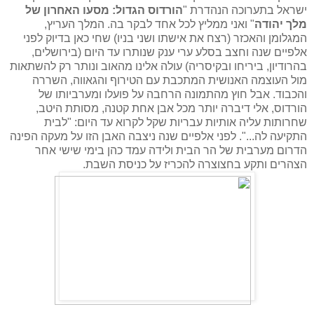
ישראל בתערוכה הנהדרת "
הורדוס הגדול: מסעו האחרון של
מלך יהודה
" ואני ממליץ לכל אחד לבקר בה. המלך העריץ,
המגלומן והאכזר (רצח את אישתו ושני בניו) שחי כאן בדיוק לפני
אלפיים שנה וחצב בסלע ערי ענק שנותרו עד היום (בירושלים,
בהרודיון, ביריחו ובקיסריה) עולה אלינו מהאוב ונותר רק להשתאות
מול העוצמה האנושית המתכבת עם הטירוף והגאווה, השררה
והכבוד. אבל חוץ מהתמונה הרחבה על פועלו ומערביותו של
הורדוס, אלי דיברה יותר מכל אבן אחת קטנה, מסותת היטב,
שחרותות עליה אותיות עבריות שקל לקרוא עד היום: "לבית
התקיעה לה...". לפני אלפיים שנה ניצבה האבן הזו על מעקה הפינה
הדרום מערבית של הר הבית ולידה עמד כהן בימי שישי אחר
הצהרים ותקע בחצוצרה להכריז על כניסת השבת.