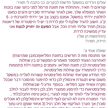
עולים ויורדים במשקל חדשות לבקרים. כך כתבה לי תאיר:
קוראים לי תאיר, והתחלתי את תזונת פרימל לפני כחצי שנה בזכות
האתר המופלא שלך, ואכן לאחר שהורדתי סוכרים ודגנים כמעט
לחלוטין ירדתי במשקל. אמנם בקצב צב אך ירדתי להערכתי כ- 6
ק"ג. חשוב להגיד שלקח לי זמן לרדת כי יש לי היסטוריה של דיאטות
ובכולן תמיד עליתי חזרה הכל, אבל
הפעם זה יחזיק לנצח
ואני
עדיין ממשיכה לרדת.
(ההדגשות הן שלי)
היידה, תאיר!
שאלה אותי צ':
אני מתנסה מזה 3 חודשים בתזונת הפליאו(וכמובן שמרוצה!)
לאחרונה הגעתי למספר מאמרים המקשרים בין שחלות
פוליצסטיות לבין תזונת הפליאו ותומכים בתזונה דלת פחממות
כדרך להתמודד עם שחלות פוליצסטיות.
לפי המידע שקראתי שחלות פוליצסטיות קשורות לעלייה במשקל
משום שיש תנגודת אינסולין לכן כדאי להיפטר מהסוכר-דבר שבכל
מקרה עשיתי עקב הפליאו . בנוסף נודע לי שבשחלות
פוליצסטיאות כדי להימנע ממוצרי חלב.לכן ניסיתי לעבור לחלב
סויה(גדול עליי לוותר על קפה לצערי..) וכאן טיפה התבלבלתי ..
הרי המטרה הינה לא לגרום לגוף להפריש אינסולין(לכן לא אוכלים
סוכר) אך הערך הגליקמי של חלב רגיל (3 אחוזי שומן) הינו נמוך