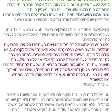
לחלל לעשר שנים, אז זה יכול לעזור, בכל מקרה אחר הייתי בורח
מתפריט כזה כמו מאש. ועדיין, זה ניסוי מעניין ביותר.
ומה אתם חושבים?
האם זה איכשהו מזכיר לכם תפריטים אחרים
מודרניים שמנסים להיות יותר צודקים וחכמים מאמא טבע?
קיבלתי גם מספר מיילים העוסקים באותו הנושא ממש: כיצד ניתן
לשכנע הורים או קרובי משפחה אחרים ויקרים ללבנו לשקול לעבור
לתזונה קדמונית.
מאז המעבר לתזונה קדמונית הביצועים השתפרו פלאים, ההרגשה
הכללית, והרעב פשוט נעלם (מה שלא האמנתי שיכול לקרות...). אז
קודם כל תודה. בעייתי היחידה כעת היא ההורים. לאחר המעבר
לתזונה ניסיתי לשכנע אותם להצטרף אליי אך ללא הואיל... הם
טוענים שתזונה מסוג כזה פוגעת בבריאות, שקשה להתמיד בתזונה
בלי סוכרים וגלוטן ("אי אפשר להינות מהחיים"), ושבטווח הארוך
היא לא רצוייה. הלכנו לתזונאי, אמר בדיוק אותו הדבר. מפתיע...
מה לעשות?
יש לכם רעיונות?
אני מקבל הרבה מיילים מקוראים שמדווחים שלראשונה בחייהם
הם מרגישים שזו תזונה שמתאימה להם כמו כפפה ולא רק שאינם
סובלים, אלא הם משוכנעים כי זה יאפשר להם לשמור על משקל
תקין לאורך שנים, ולא שוב עוד דיאטת בזק או שיטת "יו יו" בה