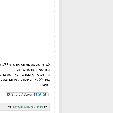
למי שחשש מאיכות הסוליה של ה VFF, אז הנה שימוש מקורי: אפשר בהחלט לדרוך איתן על עקרב, ולא נעקצים בכלל.
מצד שני, זו תחושה מוזרה.
מה שמזכיר לי שבפעם הבאה שאתם עושי
בתוך ליל קיץ חם שכזה, או אז הם יוצאים 
בתיאבון.
By
מר קדמוני
with
No comments