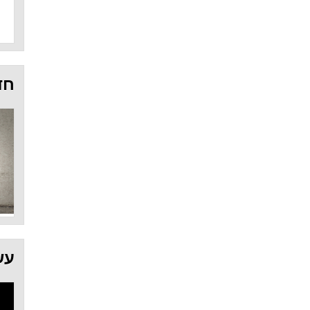
חד
עש