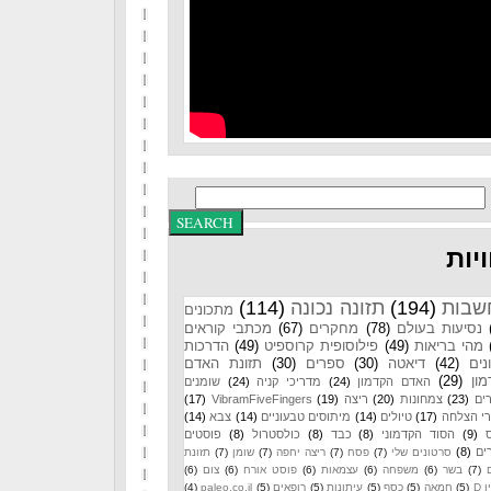
יות
שבות
(194)
תזונה נכונה
(114)
מתכונים
נסיעות בעולם
(78)
מחקרים
(67)
מכתבי קוראים
מהי בריאות
(49)
פילוסופית קרוספיט
(49)
הדרכות
נים
(42)
דיאטה
(30)
ספרים
(30)
תזונת האדם
ון
(29)
האדם הקדמון
(24)
מדריכי קניה
(24)
שומנים
ים
(23)
צמחונות
(20)
ריצה
(19)
VibramFiveFingers
(17)
רי הצלחה
(17)
טיולים
(14)
מיתוסים טבעוניים
(14)
צבא
(14)
(9)
הסוד הקדמוני
(8)
כבד
(8)
כולסטרול
(8)
פוסטים
ים
(8)
סרטונים שלי
(7)
פסח
(7)
ריצה יחפה
(7)
שומן
(7)
תזונת
(7)
בשר
(6)
משפחה
(6)
עצמאות
(6)
פוסט אורח
(6)
צום
(6)
 D
(5)
חמאה
(5)
כסף
(5)
עיתונות
(5)
רופאים
(5)
paleo.co.il
(4)