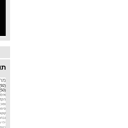
תוו
מח
(92)
(50)
אימו
הקדמ
וסוכר
סיפו
קוקוס
נבחר
ילדים
ויטמין