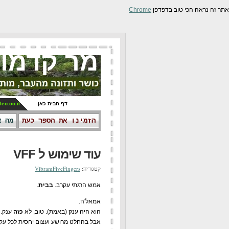
אתר זה נראה הכי טוב בדפדפן
Chrome
מר קדמונ
דף הבית כאן
leo.co.il
הזמינו את הספר כעת
מה א
עוד שימוש ל VFF
קטגוריה:
VibramFiveFingers
אמש הרגתי עקרב.
בבית
.
אמאל'ה.
הוא היה ענק (באמת). טוב, לא
כזה
ענק.
אבל בהחלט מרושע ועצום יחסית לכל עק