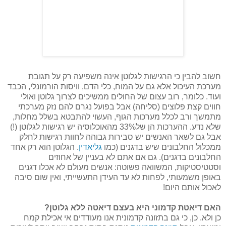
חשוב להבין כי הרגישות לגלוטן אינה משפיעה רק על תגובת
מערכת העיכול אלא גם על המוח, כלי הדם, וויסות הורמונלי, הכבד
ועוד. כלומר, רוב עצום של החולים ממשיכים לצרוך גלוטן ואולי
חווים קצת פלוצים (סליחה) אבל בפועל נגרם להם נזק מערכתי
מתמשך ורב לכלל מערכות הגוף, העשוי להתבטא בשלל מחלות,
שלא נדע. ההערכות הן של33% מהאוכלוסיה יש רגישות לגלוטן (!)
אבל גם לשאר האנשים יש סבירות גבוהה לחוות רגישות לחלק
ממכלול החלבונים שיש בדגנים (כמו
גליאדין
. הגלוטן הוא רק אחד
החלבונים בדגנים). גם אם אתם לא בעניין של אחוזים
וסטטיסטיקות, המשוואה פשוטה: אנשים מעולם לא אכלו דגנים
באופן משמעותי, לפחות לא עד העידן התעשייתי, ואין שום סיבה
לאכול אותם היום!
האם דיאטת קדמוני היא בעצם דיאטה ללא גלוטן?
כן ולא. כן, כי גם בתזונה קדמונית אנו מעודדים אי אכילת קמח