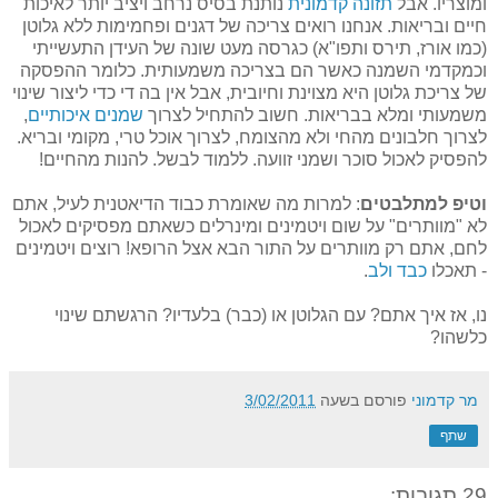
ומוצריו. אבל
תזונה קדמונית
נותנת בסיס נרחב ויציב יותר לאיכות
חיים ובריאות. אנחנו רואים צריכה של דגנים ופחמימות ללא גלוטן
(כמו אורז, תירס ותפו"א) כגרסה מעט שונה של העידן התעשייתי
וכמקדמי השמנה כאשר הם בצריכה משמעותית. כלומר ההפסקה
של צריכת גלוטן היא מצוינת וחיובית, אבל אין בה די כדי ליצור שינוי
משמעותי ומלא בבריאות. חשוב להתחיל לצרוך
שמנים איכותיים
,
לצרוך חלבונים מהחי ולא מהצומח, לצרוך אוכל טרי, מקומי ובריא.
להפסיק לאכול סוכר ושמני זוועה. ללמוד לבשל. להנות מהחיים!
וטיפ למתלבטים
: למרות מה שאומרת כבוד הדיאטנית לעיל, אתם
לא "מוותרים" על שום ויטמינים ומינרלים כשאתם מפסיקים לאכול
לחם, אתם רק מוותרים על התור הבא אצל הרופא! רוצים ויטמינים
- תאכלו
כבד ולב
.
נו, אז איך אתם? עם הגלוטן או (כבר) בלעדיו? הרגשתם שינוי
כלשהו?
מר קדמוני
פורסם בשעה
3/02/2011
שתף
29 תגובות: