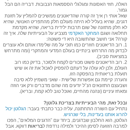
האלה, חוזי האסונות ומגלגלי הססמאות הנבובות. דבריה הם הבל
גמור.
שאל אותי רן איך זה קורה שהדיאטנים ממשיכים להמליץ על תזונת
דגנים, שהיא בעליל לא היתה מעולם חלק מהתפריט האנושי, שהיא
לא חלק מתזונה של שום תרבות ילידית בריאה, שהיא מקדמת
תחלואה ושגם
המחקר האקדמי
מצביע על הבעייתיות שלה. איך זה
קורה? אני חושב שהתשובה היא די פשוטה:
1. רוב הדיאטנים חוזרים כמו תוכי על מה שלימדו אותם ולא עוצרים
לבדוק מה התרחש בינתיים בעולם המדעי והמחקרי (ומה מתרחש
במציאות סביב).
2. רוב הדיאטנים פשוט מכורים לקמח ולסוכר, בדיוק כמו רוב
העולם, ולכן לא עולה על דעתם להפסיק לאכול את זה או שיש
תועלת בריאותית בהפסקה הזו.
והערה: קיימת גם אפשרות שלישית - שאני משמיץ ללא סיבה
ושבעצם התזונאים הנ"ל יודעים מה שהם מדברים ורק אני הוזה
ומאחז עיניים (ונהנה מהחיים, ואוכל טוב ללא קמח, ובריא).
ובכל זאת, מהי הבעייתיות בצריכת גלוטן?
נתחיל עם השורה התחתונה, עליה כבר כתבתי בעבר:
הגלוטן יכול
להרוג אותנו בעדינות, בלי שנרגיש
.
הגלוטן, הוא החלבון שבדגנים, ביחד עם "הדגנים המלאים", הפכו
למרבה הזוועה לסימן ההיכר ולמילה נרדפת ל
בריאות
דווקא. אבל