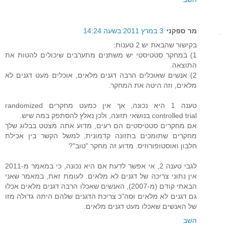
מר ספקני
3 במרץ 2011 בשעה 14:24
בקישור שהבאת יש 2 טענות:
1) במחקר סטטיסטי יש משתנים מתערבים שיכולים להטות את
התוצאה.
2) אנשים שאוכלים הרבה דגנים מלאים, אוכלים מעט דגנים לא
מלאים, וזה היטה את המחקר.
טענה 1 היא נכונה, אך אין כמעט מחקרים randomized
controlled trial בנושאי תזונה, ולכן נאלץ להסתפק במה שיש.
אם מחקרים סטטיסטים הם רעים, מדוע אתה מצטט בבלוג שלך
מחקרים שתומכים בתזונה קדמונית, למשל הקשר בין אכילת
חלבון ואוסטופורוזיס. מדוע זה מחקר "טוב"?
לגבי טענה 2, אי אפשר לדעת אם היא נכונה, כי במאמר מ-2011
אין נתוני צריכה של דגנים לא מלאים. לעומת זאת, במאמר שאני
הבאתי קודם (מ-2007), האנשים שאכלו הרבה דגנים מלאים אכלו
גם דגנים לא מלאים וסה"כ צריכת הדגנים שלהם היתה גדולה מזו
של האנשים שאכלו מעט דגנים מלאים.
השב