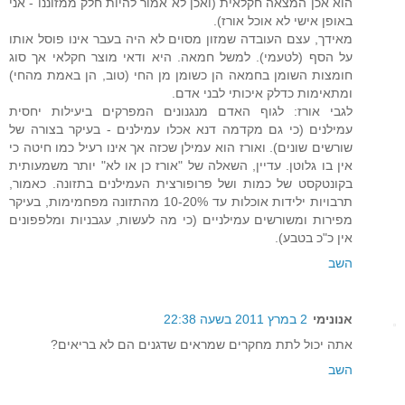
הוא אכן המצאה חקלאית (ואכן לא אמור להיות חלק ממזוננו - אני
באופן אישי לא אוכל אורז).
מאידך, עצם העובדה שמזון מסוים לא היה בעבר אינו פוסל אותו
על הסף (לטעמי). למשל חמאה. היא ודאי מוצר חקלאי אך סוג
חומצות השומן בחמאה הן כשומן מן החי (טוב, הן באמת מהחי)
ומתאימות כדלק איכותי לבני אדם.
לגבי אורז: לגוף האדם מנגנונים המפרקים ביעילות יחסית
עמילנים (כי גם מקדמה דנא אכלו עמילנים - בעיקר בצורה של
שורשים שונים). ואורז הוא עמילן שכזה אך אינו רעיל כמו חיטה כי
אין בו גלוטן. עדיין, השאלה של "אורז כן או לא" יותר משמעותית
בקונטקסט של כמות ושל פרופורצית העמילנים בתזונה. כאמור,
תרבויות ילידות אוכלות עד 10-20% מהתזונה מפחמימות, בעיקר
מפירות ומשורשים עמילניים (כי מה לעשות, עגבניות ומלפפונים
אין כ"כ בטבע).
השב
אנונימי
2 במרץ 2011 בשעה 22:38
אתה יכול לתת מחקרים שמראים שדגנים הם לא בריאים?
השב