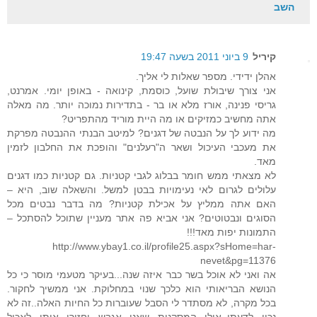
השב
קיריל
9 ביוני 2011 בשעה 19:47
אהלן ידידי. מספר שאלות לי אליך.
אני צורך שיבולת שועל, כוסמת, קינואה - באופן יומי. אמרנט,
גריסי פנינה, אורז מלא או בר - בתדירות נמוכה יותר. מה מאלה
אתה מחשיב כמזיקים או מה היית מוריד מהתפריט?
מה ידוע לך על הנבטה של דגנים? למיטב הבנתי ההנבטה מפרקת
את מעכבי העיכול ושאר ה"רעלנים" והופכת את החלבון לזמין
מאד.
לא מצאתי ממש חומר בבלוג לגבי קטניות. גם קטניות כמו דגנים
עלולים לגרום לאי נעימויות בבטן למשל. והשאלה שוב, היא –
האם אתה ממליץ על אכילת קטניות? מה בדבר נבטים מכל
הסוגים ונבטוטים? אני אביא פה אתר מעניין שתוכל להסתכל –
התמונות יפות מאד!!!
http://www.ybay1.co.il/profile25.aspx?sHome=har-
nevet&pg=11376
אה ואני לא אוכל בשר כבר איזה שנה...בעיקר מטעמי מוסר כי כל
הנושא הבריאותי הוא כלכך שנוי במחלוקת. אני ממשיך לחקור.
בכל מקרה, לא מסתדר לי הסבל שעוברות כל החיות האלה..זה לא
נכון לדעתי..אולי המסקנות שאני אגבש יחזירו אותי לאכול