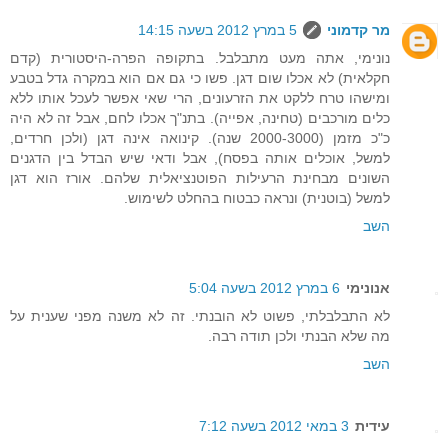
מר קדמוני
5 במרץ 2012 בשעה 14:15
נונימי, אתה מעט מתבלבל. בתקופה הפרה-היסטורית (קדם
חקלאית) לא אכלו שום דגן. פשו כי גם אם הוא במקרה גדל בטבע
ומישהו טרח ללקט את הזרעונים, הרי שאי אפשר לעכל אותו ללא
כלים מורכבים (טחינה, אפייה). בתנ"ך אכלו לחם, אבל זה לא היה
כ"כ מזמן (2000-3000 שנה). קינואה אינה דגן (ולכן חרדים,
למשל, אוכלים אותה בפסח), אבל ודאי שיש הבדל בין הדגנים
השונים מבחינת הרעילות הפוטנציאלית שלהם. אורז הוא דגן
למשל (בוטנית) ונראה כבטוח בהחלט לשימוש.
השב
אנונימי
6 במרץ 2012 בשעה 5:04
לא התבלבלתי, פשוט לא הובנתי. זה לא משנה מפני שענית על
מה שלא הבנתי ולכן תודה רבה.
השב
עידית
3 במאי 2012 בשעה 7:12