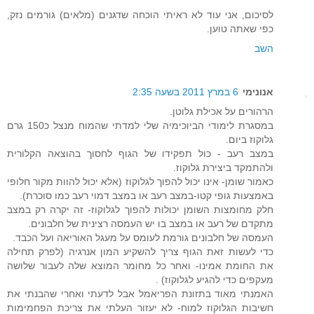
לסיכום, אני עוד לא ראיתי הוכחה שדגנים (מלאים) גורמים נזק,
כפי שאתה טוען.
השב
אנונימי
6 במרץ 2011 בשעה 2:35
הרהורים על אכילת גלוטן.
במסגרת לימודי הביוכימיה שלי למדתי שהמוח מנצל כ150 גרם
גלוקוז ביום.
במצב רעב - כול תפקידו של הגוף לחסוך בהוצאה הקלורית
ולהתמקד ביצירת גלוקוז.
כאמור שומן- אינו יכול להפוך לגלוקוז (אלא יכול להוות מקור חלופי
באמצעות גופי קטו-במצב רעב או במצב דמוי רעב כמו סוכרת).
חלק מחומצות השומן יכולות להפוך לגלוקוז- זה יקרה רק במצב
מתקדם של רעב או במצב בו יש העמסה רצינית של חלבונים.
העמסה של חלבונים גורמת לעומס על מעגל האוריאה ועל הכבד.
כדי לעשות זאת הגוף צריך להשקיע המון אנרגיה (לפרק תחילה
את החומת אמינו- ואחר כל מחומר המוצא שלה לעבור שלושה
מעקפים כדי להגיע לגלוקוז) .
האמנתי מאוד בתזונת הפריאמל אבל לדעתי ואחרי שהבנתי את
חשיבות הגלוקוז למוח- לא יעזור העלתי את צריכת הפחמימות