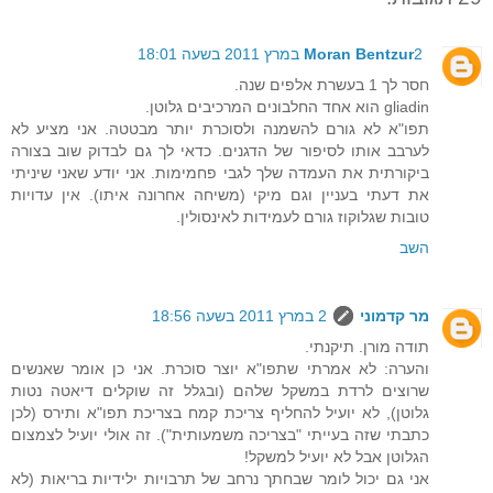
2 במרץ 2011 בשעה 18:01
Moran Bentzur
חסר לך 1 בעשרת אלפים שנה.
gliadin הוא אחד החלבונים המרכיבים גלוטן.
תפו"א לא גורם להשמנה ולסוכרת יותר מבטטה. אני מציע לא
לערבב אותו לסיפור של הדגנים. כדאי לך גם לבדוק שוב בצורה
ביקורתית את העמדה שלך לגבי פחמימות. אני יודע שאני שיניתי
את דעתי בעניין וגם מיקי (משיחה אחרונה איתו). אין עדויות
טובות שגלוקוז גורם לעמידות לאינסולין.
השב
מר קדמוני
2 במרץ 2011 בשעה 18:56
תודה מורן. תיקנתי.
והערה: לא אמרתי שתפו"א יוצר סוכרת. אני כן אומר שאנשים
שרוצים לרדת במשקל שלהם (ובגלל זה שוקלים דיאטה נטות
גלוטן), לא יועיל להחליף צריכת קמח בצריכת תפו"א ותירס (לכן
כתבתי שזה בעייתי "בצריכה משמעותית"). זה אולי יועיל לצמצום
הגלוטן אבל לא יועיל למשקל!
אני גם יכול לומר שבחתך נרחב של תרבויות ילידיות בריאות (לא