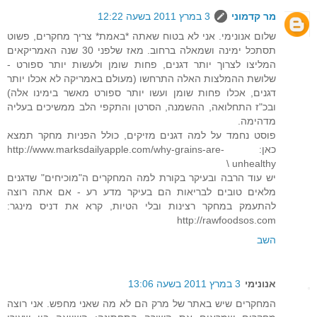
מר קדמוני
3 במרץ 2011 בשעה 12:22
שלום אנונימי. אני לא בטוח שאתה *באמת* צריך מחקרים, פשוט
תסתכל ימינה ושמאלה ברחוב. מאז שלפני 30 שנה האמריקאים
המליצו לצרוך יותר דגנים, פחות שומן ולעשות יותר ספורט -
שלושת ההמלצות האלה התרחשו (מעולם באמריקה לא אכלו יותר
דגנים, אכלו פחות שומן ועשו יותר ספורט מאשר בימינו אלה)
ובכ"ז התחלואה, ההשמנה, הסרטן והתקפי הלב ממשיכים בעליה
מדהימה.
פוסט נחמד על למה דגנים מזיקים, כולל הפניות מחקר תמצא
כאן: http://www.marksdailyapple.com/why-grains-are-
unhealthy \
יש עוד הרבה ובעיקר בקורת למה המחקרים ה"מוכיחים" שדגנים
מלאים טובים לבריאות הם בעיקר מדע רע - אם אתה רוצה
להתעמק במחקר רצינות ובלי הטיות, קרא את דניס מינגר:
http://rawfoodsos.com
השב
אנונימי
3 במרץ 2011 בשעה 13:06
המחקרים שיש באתר של מרק הם לא מה שאני מחפש. אני רוצה