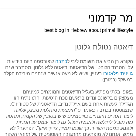
מר קדמוני
best blog in Hebrew about primal lifestyle
דיאטה נטולת גלוטן
הקורא רן הביא את תשומת ליבי ל
כתבה
שפורסמה היום בידיעות
על "הטרנד הלוהט" של הדיאטות: דיאטה ללא גלוטן. מסתבר שגם
גווינית' פלאטרו
בעניין, ושיש לא מעט אנשים שנהנים מירידה הקלה
במשקל (כמובן).
באופן בלתי מפתיע בעליל הדיאטנים והמומחים למיניהם
מצקצקים בלשונם ונדים בראשם נוכח ה"טעות" התזונתית הזו.
הגדילה לעשות אחת בשם איילת נדיב, הדיאטנית של סטודיו C,
שמצוטטת בכתבה כאומרת: "
הימנעות מוחלטת מבצק עלולה
ליצור חסרים תזונתיים בוויטמינים שיש בסובין של הקמח, ומחסור
כזה מוביל לחולשה ולאנמיה ועלול גם ליצור עומס על הכליות
ולפגוע במסת השריר. כך שכמו תמיד, צריך איזון
". הפתעה? לא
ממש. אנחנו לא מופתעים מהתגובה האוטומטית של תזונאי השקר