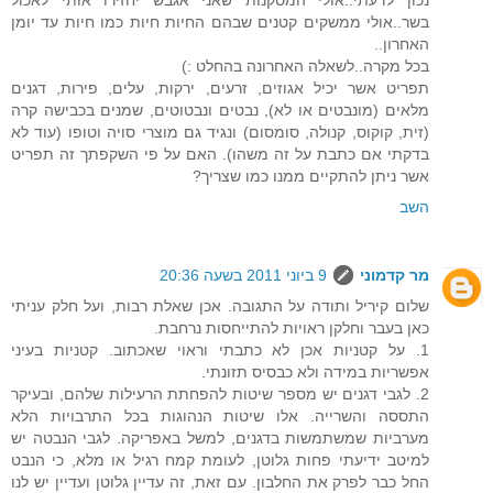
בשר..אולי ממשקים קטנים שבהם החיות חיות כמו חיות עד יומן
האחרון..
בכל מקרה..לשאלה האחרונה בהחלט :)
תפריט אשר יכיל אגוזים, זרעים, ירקות, עלים, פירות, דגנים
מלאים (מונבטים או לא), נבטים ונבטוטים, שמנים בכבישה קרה
(זית, קוקוס, קנולה, סומסום) ונגיד גם מוצרי סויה וטופו (עוד לא
בדקתי אם כתבת על זה משהו). האם על פי השקפתך זה תפריט
אשר ניתן להתקיים ממנו כמו שצריך?
השב
מר קדמוני
9 ביוני 2011 בשעה 20:36
שלום קיריל ותודה על התגובה. אכן שאלת רבות, ועל חלק עניתי
כאן בעבר וחלקן ראויות להתייחסות נרחבת.
1. על קטניות אכן לא כתבתי וראוי שאכתוב. קטניות בעיני
אפשריות במידה ולא כבסיס תזונתי.
2. לגבי דגנים יש מספר שיטות להפחתת הרעילות שלהם, ובעיקר
התססה והשרייה. אלו שיטות הנהוגות בכל התרבויות הלא
מערביות שמשתמשות בדגנים, למשל באפריקה. לגבי הנבטה יש
למיטב ידיעתי פחות גלוטן, לעומת קמח רגיל או מלא, כי הנבט
החל כבר לפרק את החלבון. עם זאת, זה עדיין גלוטן ועדיין יש לנו