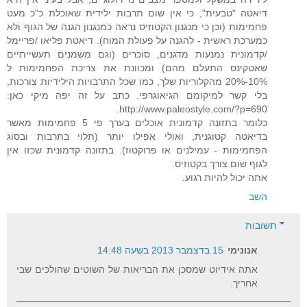
דיאטה "טבעית", כי אין שום תרבות ילידית שאוכלת כ"כ מעט
פחמימות (וכן כי מנגנון הקטוזיס נראה כמנגנון הגנה של הגוף ולא
כמערכת ראשית - להגנה על פעולת המוח). דיאטת פליאו /פריימל
/קדמונית נמנעות מדגנים, סוכרים (וגם משמנים תעשייתיים
שאטקינס התעלם מהם) ומכוונת את צריכת הפחמימות ל
10%-20% מהקלוריות שלך, כמו שכל התרבויות הילידיות צורכות,
בלי קשר למיקומם הגיאוגרפי. כתב על זה יפה מיקי כאן:
http://www.paleostyle.com/?p=690.
כלומר בתזונה קדמונית אוכלים בערך פי 5 פחמימות מאשר
בדיאטה קטוגנית, ואולי אפילו יותר (תלוי בתרבות ובסוג
הפחמימות - עמילנים או פרוקטוז). בתזונה קדמונית שכזו אין
לגוף שום צורך בקטוזיס.
אתה יכול להיות רגוע.
השב
תשובות
אנונימי
15 בדצמבר 2013 בשעה 14:48
אתה אידיוט שמסכן את הבריאות של השוטים שהולכים שבי
אחריך.