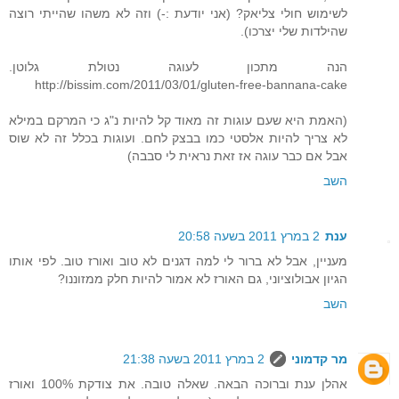
לשימוש חולי צליאק? (אני יודעת :-) וזה לא משהו שהייתי רוצה
שהילדות שלי יצרכו).
הנה מתכון לעוגה נטולת גלוטן.
http://bissim.com/2011/03/01/gluten-free-bannana-cake
(האמת היא שעם עוגות זה מאוד קל להיות נ"ג כי המרקם במילא
לא צריך להיות אלסטי כמו בבצק לחם. ועוגות בכלל זה לא שוס
אבל אם כבר עוגה אז זאת נראית לי סבבה)
השב
ענת
2 במרץ 2011 בשעה 20:58
מעניין, אבל לא ברור לי למה דגנים לא טוב ואורז טוב. לפי אותו
הגיון אבולוציוני, גם האורז לא אמור להיות חלק ממזוננו?
השב
מר קדמוני
2 במרץ 2011 בשעה 21:38
אהלן ענת וברוכה הבאה. שאלה טובה. את צודקת 100% ואורז