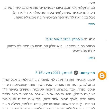
שלי.
כבר נתקלתי אני חושב בעברי במחקרים שמראים על קשר ישיר בין
ריכוז לצריכת פחמימות (ואני בטוח שדעאל יראה לי אחרת)
אבל בכול זאת לדעתי ספר הביוכימיה פה ממש לא טועה .
השב
אנונימי
6 במרץ 2011 בשעה 2:37
הכוונה כמובן בשורה 6 היא "חלק מחומצות האמינו" ולא השומן
זו כנראה השעה.
השב
מר קדמוני
6 במרץ 2011 בשעה 8:16
שלום אנונימי ותודה. אתה לא טועה הרבה ביולוגית, אבל אתה
מתבלבל בין מה זה תזונה קדמונית לבין תזונה קטוגנית. זה שווה
פוסט נפרד, אבל בקצרה, דיאטה קטוגנית (שקידם בעיקר ד"ר
אטקינס בזמנו), היא צריכה של כ 20 גרם פחמימות ביום בלבד
(שזה יוצא בערך תפוח אחד ביום, בלי שום ירקות או פירות
נוספים...!). זוהי דיאטה מאוד חריפה, קיצונית למדי, ויעילה מאוד
לירידה במשקל ולמספר מצבים נויירולוגיים, אבל בעיני אין היא