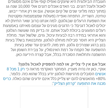
העובדה הביולוגית היא שיונקים ואפילו קופי-אדם אינם מסוגלים
לאכול ולעכל דגנים. בני האדם אוכלים דגנים אולי 10,000 שנה גג
(מתוך כמה מליוני שנים של קיום אנושי), וגם אז רק אחרי ייבוש,
טחינה, השרייה, התפחה ואפייה (פעולות שמצמצמות ומקטינות
את השפעת הרעלים שבגלוטן). למה אנחנו (ורוב שאר החיות) לא
יכולים לאכול דגנים? כי הדגנים מגינים על עצמם מאיתנו באמצעות
רעלים הפוגעים ביכולת לעכל אותם. זה בדיוק מה שעושה הגלוטן
והוא אחראי במידה רבה לבעיות עיכול, גזים, שלשול ועוד. מחלת
הצלייק היא חוסר סבילות מוחלט לגלוטן, ומתבטאת בשלל בעיות
בטן ברגע שצורכים גלוטן. חוץ מזה, לדגנים עוד שפע בעיות:
ההשפעה של הקמח על רמת האינסולין, על צבירת השומן ועל
ההשמנה ותחלואת הסוכרת בכלל, אבל קצרה היריעה כאן.
אבל אם אין לי צלייק, אז למה להפסיק לאכול גלוטן?
אוקיי, כאן זה נהיה מעניין. המחקר האקדמי מראה כי
רק 1 מכל 8
אנשים
הסובלים מרגישות לגלוטן יודע בכלל שהוא כזה. כלומר,
80%+ מהאנשים להם יש צלייק כלל אינם יודעים שהם כאלה.
כריס
מכנה את התופעה "קרחון הצלייק"
: