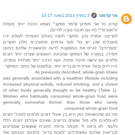
מר קדמוני
3 במרץ 2011 בשעה 15:17
קודם כל אני מפרגן ש"מר ספקני" נשמע הרבה יותר מוצלח
מ"אנונימי"! (וזו גם תכונה טובה לחיים)
לענייננו: אמרת נכון. מחקרי תזונה בעולם האמיתי לעולם יהיו
מוגבלים שכן יש בלי סוף גורמים מתערבים (ולכן חוקרים
"מצליחים" לגייס את המסקנות לדעה הראשונית שלהם כמעט
תמיד). במקרה של המחקר שהבאת, האנשים שצרכו יותר דגנים
מלאים גם עישנו הרבה פחות, עשו הרבה יותר פעילות גופנית,
והיו רזים ובעלי אורח חיים בריא יותר, ובלשונם של כותבי המחקר:
As previously described, whole-grain intake
was generally associated with a healthier lifestyle including
increased physical activity, reduced smoking, and a choice
of other foods generally thought to be healthy (Table 1).
Women who habitually consumed whole-grain food were
generally somewhat thinner than those who rarely
consumed whole-grain food.
מה גם שההשוואה כאן היא בין אוכלי דגנים מלאים לאוכלי דגנים
לא-מלאים ולא מול אנשים בריאים שאינם אוכלים דגנים כלל!
כלומר, לא נראה לי חוכמה גדולה להוכיח שאנשים שמודעים
לבריאות שלהם ומשתדלים "לאכול בריא" (למיטב הבנתם אלו