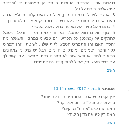
רגישות אליו. הדרכים הטובות ביותר הן המסורתיות (ואכתוב
אינשאללה פוסט על זה).
3. אפשר לאכול נבטים כמובן, אבל זה מעט קלוריות ולא הרבה
טעם. אז בסיס תזונתי זה לא ונשנוש נחמד וקראנצ'י בסלט זה כן.
4. כתבתי על סויה. לא מציאה גדולה אבל אפשרי
5. גוף האדם הוא סתגלני בצורה יוצאת מגדר הרגיל ומסוגל
להתקים על (כמעט) כל תפריט. גם טבעוני-צמחוני. השאלה מה
יחסר והאם זהו התפריט הטבעי לגוף שלנו. לשיטתי, זהו תפריט
לקוי וחסר ויטמינים ומינרליים חיוניים אבל יש מיליוני צמחונים
בריאים למדי אז ודאי שזה לא תפריט בלתי אפשרי. אם קשה לך
עם בשר תעשייתי, שקול להוסיף דגי-ים לתפריט.
השב
אנונימי
5 במרץ 2012 בשעה 13:14
אין אף דגן שנאכל בהסטוריה הרחוקה יותר?
בתקופת התנ"כ? בדרום אמריקה?
האם יש דגנים "פחות" מזיקים?
האם דין קינואה כדין חיטה?
השב