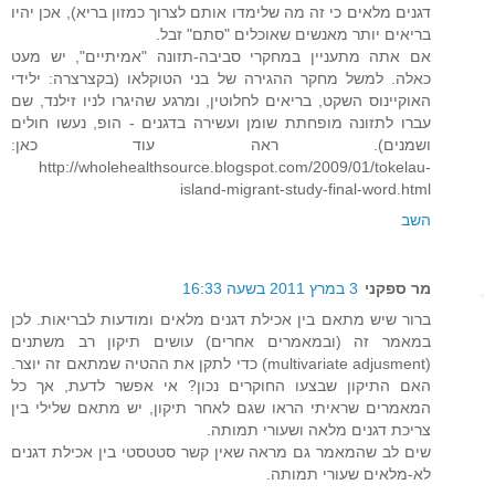
דגנים מלאים כי זה מה שלימדו אותם לצרוך כמזון בריא), אכן יהיו
בריאים יותר מאנשים שאוכלים "סתם" זבל.
אם אתה מתעניין במחקרי סביבה-תזונה "אמיתיים", יש מעט
כאלה. למשל מחקר ההגירה של בני הטוקלאו (בקצרצרה: ילידי
האוקיינוס השקט, בריאים לחלוטין, ומרגע שהיגרו לניו זילנד, שם
עברו לתזונה מופחתת שומן ועשירה בדגנים - הופ, נעשו חולים
ושמנים). ראה עוד כאן:
http://wholehealthsource.blogspot.com/2009/01/tokelau-
island-migrant-study-final-word.html
השב
מר ספקני
3 במרץ 2011 בשעה 16:33
ברור שיש מתאם בין אכילת דגנים מלאים ומודעות לבריאות. לכן
במאמר זה (ובמאמרים אחרים) עושים תיקון רב משתנים
(multivariate adjusment) כדי לתקן את ההטיה שמתאם זה יוצר.
האם התיקון שבצעו החוקרים נכון? אי אפשר לדעת, אך כל
המאמרים שראיתי הראו שגם לאחר תיקון, יש מתאם שלילי בין
צריכת דגנים מלאה ושעורי תמותה.
שים לב שהמאמר גם מראה שאין קשר סטטסטי בין אכילת דגנים
לא-מלאים שעורי תמותה.