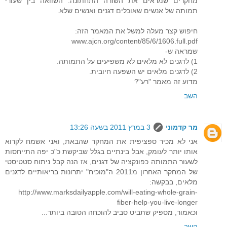
מחקרים שמראים את השורה התחתונה: השוואה בין שעורי
תמותה של אנשים שאוכלים דגנים ואנשים שלא.
חיפוש קצר מעלה למשל את המאמר הזה:
www.ajcn.org/content/85/6/1606.full.pdf
שמראה ש-
1) לדגנים לא מלאים לא משפיעים על התמותה.
2) לדגנים מלאים יש השפעה חיובית.
מדוע זה מאמר "רע"?
השב
מר קדמוני
3 במרץ 2011 בשעה 13:26
אני לא מכיר ספציפית את המחקר שהבאת, ואני אשמח לקרוא
אותו יותר לעומק, אבל בינתיים בגלל שביקשת כ"כ יפה התייחסות
לשעור התמותה כפונקציה של דגנים, אז הנה קבל ניתוח סטטיסטי
של המחקר האחרון מ2011 ה"מוכיח" יתרונות בריאותיים לדגנים
מלאים, בבקשה:
http://www.marksdailyapple.com/will-eating-whole-grain-
fiber-help-you-live-longer
וכאמור, מספיק שתביט סביב להוכחה הטובה ביותר...
השב