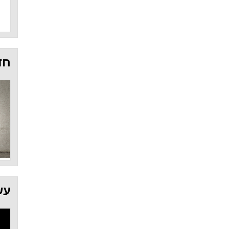
חד
עש