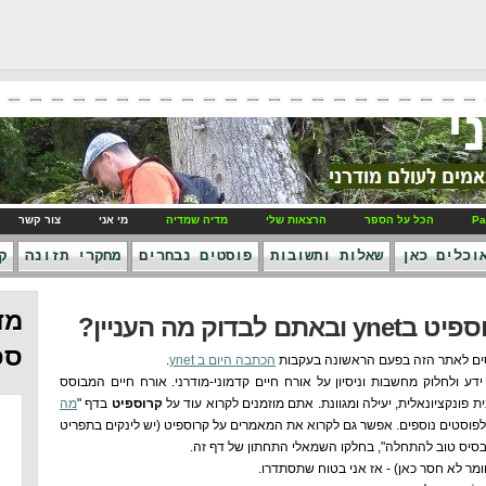
י
Pa
הכל על הספר
הרצאות שלי
מדיה שמדיה
מי אני
צור קשר
וכלים כאן
שאלות ותשובות
פוסטים נבחרים
מחקרי תזונה
ק
מד
דוק מה העניין?
ספ
סים לאתר הזה בפעם הראשונה בעקבות
הכתבה היום ב ynet
.
דע ולחלוק מחשבות וניסיון על אורח חיים קדמוני-מודרני. אורח חיים המבוסס
ת פונקציונאלית, יעילה ומגוונת. אתם מוזמנים לקרוא עוד על
קרוספיט
בדף "
מה
לפוסטים נוספים. אפשר גם לקרוא את המאמרים על קרוספיט (יש לינקים בתפריט
"בסיס טוב להתחלה", בחלקו השמאלי התחתון של דף זה.
חומר לא חסר כאן) - אז אני בטוח שתסתדרו.