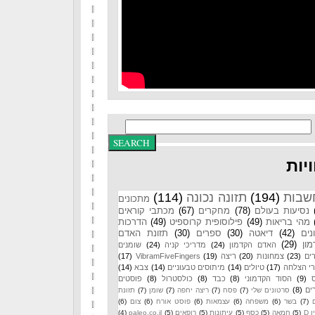
יות
שבות
(194)
תזונה נכונה
(114)
מתכונים
נסיעות בעולם
(78)
מחקרים
(67)
מכתבי קוראים
מהי בריאות
(49)
פילוסופית קרוספיט
(49)
הדרכות
נים
(42)
דיאטה
(30)
ספרים
(30)
תזונת האדם
ון
(29)
האדם הקדמון
(24)
מדריכי קניה
(24)
שומנים
ים
(23)
צמחונות
(20)
ריצה
(19)
VibramFiveFingers
(17)
רי הצלחה
(17)
טיולים
(14)
מיתוסים טבעוניים
(14)
צבא
(14)
(9)
הסוד הקדמוני
(8)
כבד
(8)
כולסטרול
(8)
פוסטים
ים
(8)
סרטונים שלי
(7)
פסח
(7)
ריצה יחפה
(7)
שומן
(7)
תזונת
(7)
בשר
(6)
משפחה
(6)
עצמאות
(6)
פוסט אורח
(6)
צום
(6)
 D
(5)
חמאה
(5)
כסף
(5)
עיתונות
(5)
רופאים
(5)
paleo.co.il
(4)