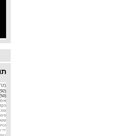
תוו
מח
(92)
(50)
אימו
הקדמ
וסוכר
סיפו
קוקוס
נבחר
ילדים
ויטמין