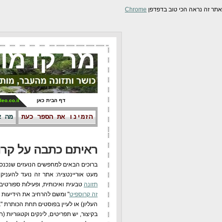
אתר זה נראה הכי טוב בדפדפן
Chrome
מר קדמונ
דף הבית כאן
leo.co.il
הזמינו את הספר כעת
מה א
ראיתם כתבה על קרוספיט בynet ובאתם לב
ברוכים הבאים למחפשים הנועזים שנכנ
מעט אוריינטציה: אתר זה נועד להעניק י
תזונה
טבעית ואיכותית, ופעילות ספורטיבי
זה קרוספיט
" ומשם להרחיב את הידיעות 
העליון) או לעיין בפוסטים תחת הכותרת 
בקיצור, יש תפריטים, לינקים וקטגוריות (