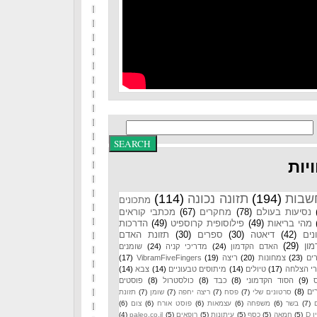
יות
שבות
(194)
תזונה נכונה
(114)
מתכונים
נסיעות בעולם
(78)
מחקרים
(67)
מכתבי קוראים
מהי בריאות
(49)
פילוסופית קרוספיט
(49)
הדרכות
נים
(42)
דיאטה
(30)
ספרים
(30)
תזונת האדם
ון
(29)
האדם הקדמון
(24)
מדריכי קניה
(24)
שומנים
ים
(23)
צמחונות
(20)
ריצה
(19)
VibramFiveFingers
(17)
רי הצלחה
(17)
טיולים
(14)
מיתוסים טבעוניים
(14)
צבא
(14)
(9)
הסוד הקדמוני
(8)
כבד
(8)
כולסטרול
(8)
פוסטים
ים
(8)
סרטונים שלי
(7)
פסח
(7)
ריצה יחפה
(7)
שומן
(7)
תזונת
(7)
בשר
(6)
משפחה
(6)
עצמאות
(6)
פוסט אורח
(6)
צום
(6)
 D
(5)
חמאה
(5)
כסף
(5)
עיתונות
(5)
רופאים
(5)
paleo.co.il
(4)