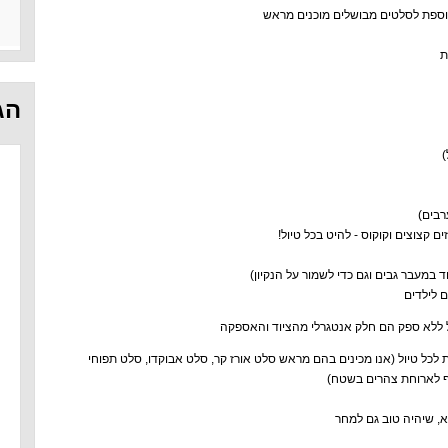
תוספת לסלטים מבושלים מוכנים מראש
ת
הג
)
רבים)
ם קצוצים וקוקוס - להיט בכל טיול!
 במעבר גבים וגם כדי לשמור על הנקיון)
ם לילדים
 ללא ספק הם חלק אנטגרלי מהציוד והאספקה
lock and lo שחיוניות לכל טיול (אנו מכינים בהם מראש סלט אורז קר, סלט אבוקדו, סלט תפוחי
ף לארוחת צהרים בשטח)
א, שיהיה טוב גם למחר