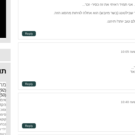
ני תמיד ראיתי את זה כסיר- זכר...
 שבילטונג (בשר מיובש) הוא אחלה לגיחות מהסוג הזה.
ם טוב יותר! תיהנו.
Reply
..
תוו
מאד
מח
Reply
(92)
(50)
אימו
הקדמ
וסוכר
סיפו
קוקוס
נבחר
Reply
ילדים
ויטמין