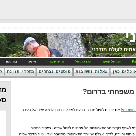
י
Pa
הכל על הספר
הרצאות שלי
מדיה שמדיה
מי אני
צור קשר
וכלים כאן
שאלות ותשובות
פוסטים נבחרים
מחקרי תזונה
ק
מד
ל משפחתי בדרום?
ספ
תעוררתי
) אנו יורדים לטיול מדבר. הפעם למצוקי דרגות, לכמה ימים של הליכה
תי לשתף בקצת מההתארגנויות הלוגיסטיות לטיול שכזה - בייחוד בתחום
 פיתות והיידה, לדרך. אצלנו יש יותר התארגנות ומחשבה ועדיין טיול מדבר שכזה