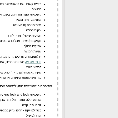
ביצים קשות - גם כנשנוש וגם כ
חמוצים
קופסאות טונה וסרדינים בשמן זי
אגוזי מקדמיה וקשיו
נרות חנוכה (זו העונה)
ירקות לסלט
חפיסות שוקולד מריר לדרך
נקניקים (פשרה, אבל כדאי בטיול
אבוקדו המלך
שמנת חמוצה
יין (המבוגרים צריכים להנות מהע
כדורי אנרגיה
מעיסת תמרים, אגוזי
פריכוני אורז
שקיות אשפה (גם כדי להכניס ציוד
עוד איזו קופסת שימורים או שתיי
עוד פריטים שנמצאים מחוץ לתמונה אבל
קופסאות ck
אדמה, סלט טונה - וכל דבר שכי
גזייה, תה, קפה
בשר לפוייקה - חלקו עדיין במקפי
אורז לבישול