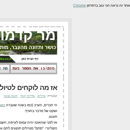
אתר זה נראה הכי טוב בדפדפן
Chrome
מר קדמונ
דף הבית כאן
leo.co.il
הזמינו את הספר כעת
מה א
אז מה לוקחים לטיו
קטגוריה:
טיולים
,
מדריכי קניה
,
תזונה נכונה
הי חברים, הערב (כמו בשנה שעברה
כשה
ושקט של מדבר בחורף.
תענוג.
אז לפני שהאוטו יהיה עמוס לעייפה, חשב
הקולינרי. "סתם" מטיילים תוקעים לחם או