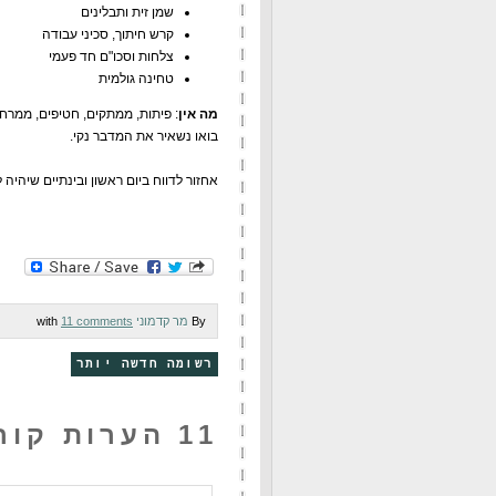
שמן זית ותבלינים
קרש חיתוך, סכיני עבודה
צלחות וסכו"ם חד פעמי
טחינה גולמית
מה אין
: פיתות, ממתקים, חטיפים, ממרחי
בואו נשאיר את המדבר נקי.
אחזור לדווח ביום ראשון ובינתיים שיהיה 
By
מר קדמוני
with
11 comments
רשומה חדשה יותר
11 הערות קוראים: