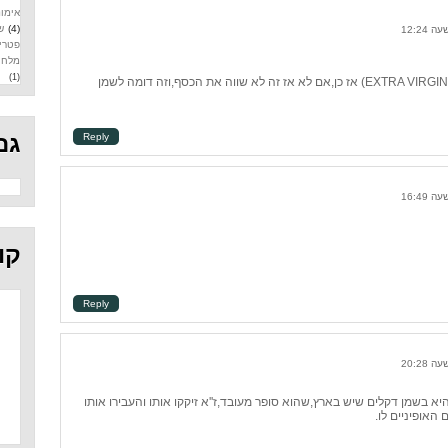
אימונ
(4)
ש
פטרי
מלח
(1)
תלוי,אם זה שמן דקלים כתית מעולה (EXTRA VIRGIN) אז כן,אם לא אז זה לא שווה את הכסף,וזה דומה לשמן
גם
Reply
קו
Reply
א בשמן דקלים שיש בארץ,שהוא סופר מעובד,ז''א זיקקו אותו והעבירו אותו
האופיניים לו.