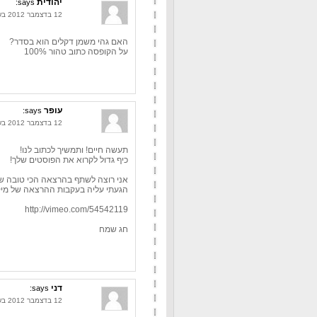
יהודית
says:
12 בדצמבר 2012 בשעה 15:16
האם גהי משמן דקלים הוא בסדר?
על הקופסה כתוב טהור 100%
עופר
says:
12 בדצמבר 2012 בשעה 16:31
תעשה חיים! ותמשיך לכתוב לנו!
כיף גדול לקרוא את הפוסטים שלך!
אני רוצה לשתף בהרצאה הכי טובה שר
הגעתי עליה בעקבות ההרצאה של מיקי
http://vimeo.com/54542119
חג שמח
דני
says:
12 בדצמבר 2012 בשעה 22:34