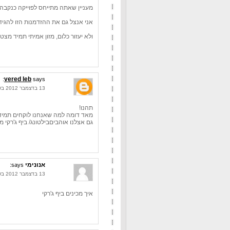
מעניין שאתה מתייחס לפוייקה כנקבה. א
אני אנצל גם את ההזדמנות הזו להגיד
ולא יעזור כלום, מזון אמיתי תמיד מצטל
vered leb
says:
13 בדצמבר 2012 בשעה 10:05
תהנו!
מאד דומה למה שאנחנו לוקחים תמיד.
גם אצלנו אוהביםבילטונג/ ביף ג'רקי 
אנונימי
says:
13 בדצמבר 2012 בשעה 10:40
איך מכינים ביף ג'רקי