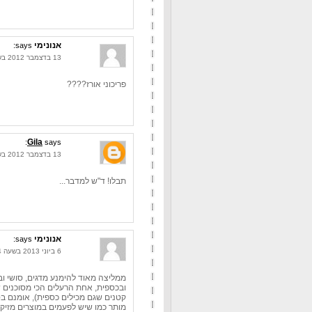
אנונימי
says:
13 בדצמבר 2012 בשעה 21:21
פריכוני אורז????
Gila
says:
13 בדצמבר 2012 בשעה 22:47
תבלו! ד"ש למדבר...
אנונימי
says:
6 ביוני 2013 בשעה 16:14
ממליצה מאוד להימנע מדגים, סושי ו
ובכספית, אחת הרעלים הכי מסוכנים שי
קטנים שגם מכילים כספית), אומנם בסר
מותר כמו שיש לפעמים במוצרים מזיקים