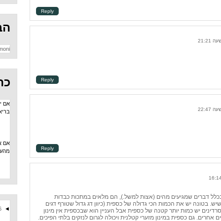
Reply
הב
moni
כת
Reply
אם י
בריא
אם א
Reply
מהענ
בכלל דברים שמגיעים מהים (אצות למשל.), הם מלאים במתכות כבדות
ש. בטונה יש את הכמות הכי גדולה של כספית (כיוון דג גדול שטורף דגים
6
◄
דינים יש כמות יותר קטנה של כספית אבל העניין הוא שבכספית אין מינון
 אחרים. גם כספית במינון מזערי קטלנית ויכולה לגרום לנזקים בלתי הפיכים.