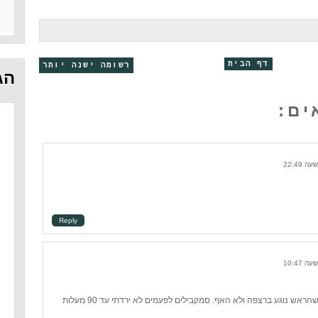
דף הבית
רשומה ישנה יותר
הג
Reply
HSPU נעשו עם הברכיים על שולחן כשהראש נוגע ברצפה ולא האף. סמקבילים לפעמים לא ירדתי עד 90 מעלות