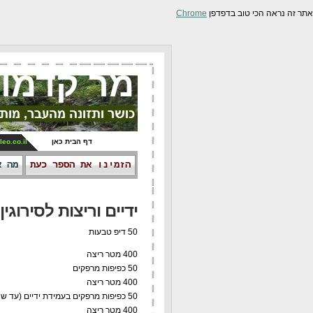
אתר זה נראה הכי טוב בדפדפן
Chrome
מר קדמונ
דף הבית כאן
leo.co.il
הזמינו את הספר כעת
מה א
ידיים וריצות לסירוגין
50 דיפ טבעות
400 מטר ריצה
50 כפיפות מרפקים
400 מטר ריצה
50 כפיפות מרפקים בעמידת ידיים (עד שהאף נוגע ברצפה)
400 מטר ריצה