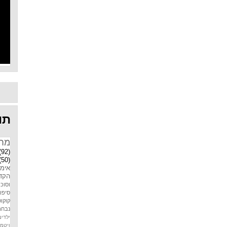
תוו
מח
(92)
(50)
אימו
הקדמ
וסוכר
סיפו
קוקוס
נבחר
ילדים
ויטמין