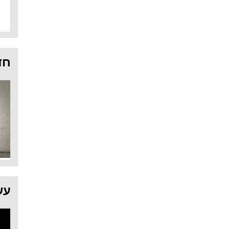
חד
עש