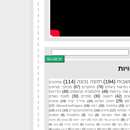
יות
שבות
(194)
תזונה נכונה
(114)
מתכונים
נסיעות בעולם
(78)
מחקרים
(67)
מכתבי קוראים
מהי בריאות
(49)
פילוסופית קרוספיט
(49)
הדרכות
נים
(42)
דיאטה
(30)
ספרים
(30)
תזונת האדם
ון
(29)
האדם הקדמון
(24)
מדריכי קניה
(24)
שומנים
ים
(23)
צמחונות
(20)
ריצה
(19)
VibramFiveFingers
(17)
רי הצלחה
(17)
טיולים
(14)
מיתוסים טבעוניים
(14)
צבא
(14)
(9)
הסוד הקדמוני
(8)
כבד
(8)
כולסטרול
(8)
פוסטים
ים
(8)
סרטונים שלי
(7)
פסח
(7)
ריצה יחפה
(7)
שומן
(7)
תזונת
(7)
בשר
(6)
משפחה
(6)
עצמאות
(6)
פוסט אורח
(6)
צום
(6)
 D
(5)
חמאה
(5)
כסף
(5)
עיתונות
(5)
רופאים
(5)
paleo.co.il
(4)