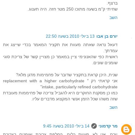
ברצף.
שחיתי ק"מ בשעה מתוכו 250 מטר חזה. היה תענוג.
השב
יורם בן אבו
13 ביולי 2010 בשעה 22:50
דעאל נראה שאתה מעוות את תקציר המאמר בכדי שייצג את
עמדתך.
ראשית כפי שהאנונימי ציין במאמר כן מצויין קשר של צריכת סוגי
שומנים שונים.
שנית, היכן קראת בתקציר שדובר על פחמימות מדגן מלא?
אני קראתי רק " replacement with a higher carbohydrate
intake, particularly refined carbohydrate"
כמו כן מסקנת החוקרים היא להגביל צריכה של פחיממות מעובדת
שזה משהו שכל הזמן אנשי המקצוע מדברים עליו.
השב
מר קדמוני
14 ביולי 2010 בשעה 9:45
יורם, אני לא מעוות כלום. החלפת צריכת שומנים בצריכת