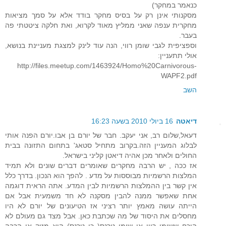
כנאמר במחקר)
מסקנותי אינן רק על בסיס מחקר בודד אלא על סמך מציאות
מחקרית ענפה שאני ממליץ מאוד לקרוא, ואת חלקה ציטטתי פה
בעבר.
וספציפית לגבי שומן רווי, הנה עוד לינק למצגת מעניינת בנושא,
אולי תתעניין:
http://files.meetup.com/1463924/Homo%20Carnivorous-
WAPF2.pdf
השב
דיאטה
16 ביולי 2010 בשעה 16:23
דעאל,שלום רב, אני יעקב. חבר של יורם בן אבו.יורם הפנה אותי
לבלוג המעניין הזה.בקרוב מתחיל סטאג' בתחום התזונה בבית
החולים ולאחר מכן אהיה דיאטן קליני בישראל.
אז ככה , יש הרבה מחקרים שאומרים דברים שונים ולא תמיד
המלצות הרשמיות מבוססות על מדע . להפך הוא הנכון. בדרך כלל
אין קשר בין ההמלצות הרשמיות לבין המדע. אתה הראית דוגמה
אחת שאפשר ממנה להבין מסקנה לא חד משמעית אבל אם
הייתה עושה מאמץ יותר רציני אז הטיעונים של יורם לא היו
מחסלים את היסוד של מה שכתבת כאן. אבל מצד גם מעולם לא