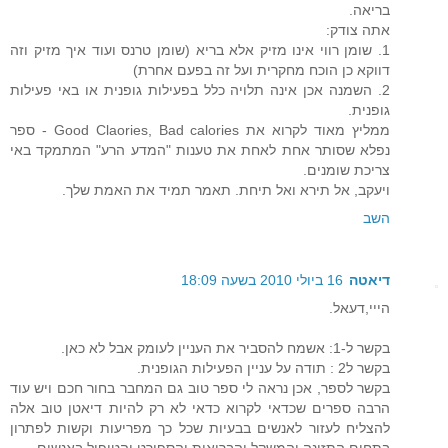
בריאה.
אתה צודק:
1. שומן רווי אינו מזיק אלא בריא (שומן טרנס ועוד איך מזיק וזה
דווקא כן הוכח מחקרית ועל זה בפעם אחרת)
2. השמנה אכן אינה תלויה כלל בפעילות גופנית או באי פעילות
גופנית.
ממליץ מאוד לקרוא את Good Claories, Bad calories - ספר
נפלא שסותר אחת לאחת את טענות "המדע הרע" המתמקד באי
צריכת שומנים.
ויעקב, אל תירא ואל תיחת. תאמר תמיד את האמת שלך.
השב
דיאטה
16 ביולי 2010 בשעה 18:09
הייי,דעאל.
בקשר ל-1: אשמח להסביר את העניין לעומק אבל לא כאן.
בקשר ל2 : תודה על עניין הפעילות הגופנית.
בקשר לספר, אכן נראה לי ספר טוב גם המחבר בחור חכם ויש עוד
הרבה ספרים שכדאי לקרוא כדאי לא רק להיות דיאטן טוב אלה
להצליח לעזור לאנשים בבעיות שכל כך מפריעות וקשות לפתרון