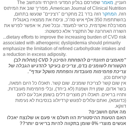
העניין,
מאמר
שפורסם בגליון המדעי היוקרתי והנחשב The
American Journal of Clinical Nutrition, מפריך שוב את המיתוס
הזה.
המחקר
הזה בדר 21 מחקרים "רציניים" שנעשו בתחום,
בהשתתפות 350 אלף איש סה"כ, וניסח את ממצאיו באנגלית
מסורבלת ואקדמית, כראוי למעמד. ובכל זאת, אי אפשר לפרש את
השורה האחרונה של התקציר אלא כפשוטה:
...dietary efforts to improve the increasing burden of CVD risk
associated with atherogenic dyslipidemia should primarily
emphasize the limitation of refined carbohydrate intakes and
a reduction in excess adiposity.
"מאמצים תזונתיים להפחתת הסיכון ל CVD (מחלות לב)
הקשורות לשומנים בדם, צריכים בעיקר להדגיש הגבלה של
צריכת פחמימות מעובדות והפחתת משקל עודף".
קראתם נכון.
אין שום קשר לצריכת שומנים. שום קשר. תאכלו כל היום חמאה,
בשר אדום, שמן זית ושמנת (לא ביחד), ובלי פחמימות מעובדות,
ותהיו בריאים. תאכלו רק מוצרים דלים בשומן אבל עם לחם
(כדוגמא), ואתם עלולים לפגוש קרדיולוג בנסיבות לא נעימות
דווקא.
מה אתם חושבים?
האם הטעות ההיסטורית הזו תעלם אי פעם או שלנצח יאכלו
אנשים מוצרי 0% שומן בתקווה להיות בריאים יותר??