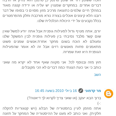
הוכח ששומן רווי או שומן טרנס( כן טרנס) הוא מזיק או הרבה
דברים אחרים. במחקרים שמצוין יש עליה או ירידה קטנה מאוד
במהלך חיים שלמים כתוצאה מרכיב מזון מסוים כי בסופו של דבר
רובנו הלא קיצונים אוכלים בצורה נורא מורכבת וחלק מהפרמטרים
בכלל נקבעים על ידי היכולת הכלכלית שלנו.
יורם, אתה מטיף גדול לפעילות גופנית אבל אתה יודע למשל שאין
שום קשר מלבד נסיבתי בין פעילות גופנית לבין המשקל שלנו
ומעולם לא הוכח בשום מחקר אחרת.אנשים שמנים פשוט
מתאמנים פחות מאנשים רזים אבל זה לא אומר שהפעילות
הגופנית היא זאת שמרזה.
חוץ מזה ובנוסף לכל. אני מקווה שאף אחד לא יקרא מה שאני
כותב כי אני כעת הצגתי כמה דברים לא הכי מקובלים.
השב
מר קדמוני
16 ביולי 2010 בשעה 16:45
ברוך הבא יעקב (או שאני צריך לקרוא לך דיאטה?)
:-)
אתה מוזמן לעיין בהסטוריה של הבלוג (ויש קטגוריות להקלה
חלקית), ואני כותב לא מעט על ההיסטוריה של המחקר על תזונה