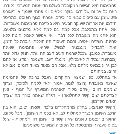
פחמימות היא הגישה המקובלת בעולם הדיאטות המערבי. נקודה.
ראה כל אריזה של "דגני בוקר מלאים ומופחתי שומן" או "יוגורט
0% שומן עם סיבים טבעיים" וכיו"ב. אמרתי בגוף הפוסט ובתריסר
הזדמנויות אחרות שעיקר הבעיה היא בצריכת פחמימות מעובדות.
אולי אתה מתבלבל, אבל קמח, גם קמח מלא, מדגנים מלאים,
הוא פחמימה מעובדת לכל דבר - אי אפשר לאכול חיטה ללא
טחינה, השריה ואפיה, ורמת העיבוד הזו הולכת וגוברת כל הזמן.
זאת להבדיל מעגבניה, למשל, שהיא פחמימה שאינה
מעובדת. כמובן, שככל שרמת העיבוד גבוהה יותר, הנזק גדול יותר
(מבחינת עמידות לאינסולין, מעגלי רעב, השמנה ועוד), אז לחם
לבן גרוע במעט מלחם מלא, אבל הם מאוד מאוד דומים, אם לא
זהים, במהותם.
אז בהחלט, כפי שמצאו החוקרים: הגבל צריכה של פחמימה
שאינה מעובדת (רוצה לומר, אמור "לא" לקמח ולסוכר), וצרוך
שומנים רווים (שהם מקור האנרגיה המועדף על הגוף - ואין
לצריכתם שום קשר לתחלואה) - ותגלה שאתה צורך מה שצרך
האדם הקדמון.
(הקשר שנמצא, בחלק מהמחקרים בלבד, ושאינו יציב, הוא בין
הרכב השומן הנצרך למחלות לב, לא בכמות השומן). מכל מקום,
החוקרים עצמם טוענים שאין קשר בין שומן רווי למחלות - שעל
בסיס טענה זו מתבססת כל הפוביה המערבי משומנים!
השב