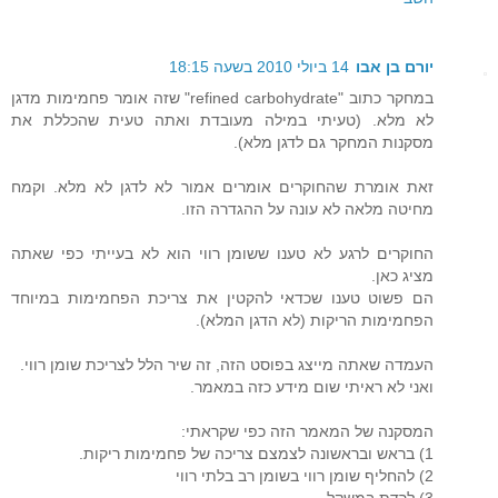
יורם בן אבו
14 ביולי 2010 בשעה 18:15
במחקר כתוב "refined carbohydrate" שזה אומר פחמימות מדגן
לא מלא. (טעיתי במילה מעובדת ואתה טעית שהכללת את
מסקנות המחקר גם לדגן מלא).
זאת אומרת שהחוקרים אומרים אמור לא לדגן לא מלא. וקמח
מחיטה מלאה לא עונה על ההגדרה הזו.
החוקרים לרגע לא טענו ששומן רווי הוא לא בעייתי כפי שאתה
מציג כאן.
הם פשוט טענו שכדאי להקטין את צריכת הפחמימות במיוחד
הפחמימות הריקות (לא הדגן המלא).
העמדה שאתה מייצג בפוסט הזה, זה שיר הלל לצריכת שומן רווי.
ואני לא ראיתי שום מידע כזה במאמר.
המסקנה של המאמר הזה כפי שקראתי:
1) בראש ובראשונה לצמצם צריכה של פחמימות ריקות.
2) להחליף שומן רווי בשומן רב בלתי רווי