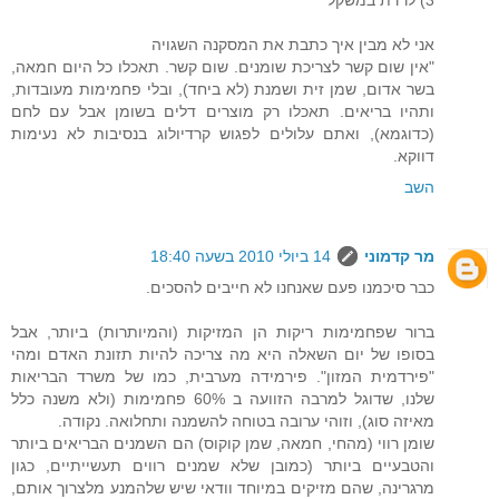
3) לרדת במשקל
אני לא מבין איך כתבת את המסקנה השגויה
"אין שום קשר לצריכת שומנים. שום קשר. תאכלו כל היום חמאה,
בשר אדום, שמן זית ושמנת (לא ביחד), ובלי פחמימות מעובדות,
ותהיו בריאים. תאכלו רק מוצרים דלים בשומן אבל עם לחם
(כדוגמא), ואתם עלולים לפגוש קרדיולוג בנסיבות לא נעימות
דווקא.
השב
מר קדמוני
14 ביולי 2010 בשעה 18:40
כבר סיכמנו פעם שאנחנו לא חייבים להסכים.
ברור שפחמימות ריקות הן המזיקות (והמיותרות) ביותר, אבל
בסופו של יום השאלה היא מה צריכה להיות תזונת האדם ומהי
"פירדמית המזון". פירמידה מערבית, כמו של משרד הבריאות
שלנו, שדוגל למרבה הזוועה ב 60% פחמימות (ולא משנה כלל
מאיזה סוג), וזוהי ערובה בטוחה להשמנה ותחלואה. נקודה.
שומן רווי (מהחי, חמאה, שמן קוקוס) הם השמנים הבריאים ביותר
והטבעיים ביותר (כמובן שלא שמנים רווים תעשייתיים, כגון
מרגרינה, שהם מזיקים במיוחד וודאי שיש שלהמנע מלצרוך אותם,