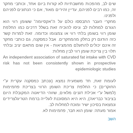
שים לב, מהפכות מחשבתיות לא קורות ביום אחד, וכותבי מחקר
זה, כמו רבים לפניהם, עדיין זהירים מאוד, אם כי הנתונים לפניהם
ולפנינו.
מחקרי העבר התבססו כולם על ה"אקסיומה" ששומן רווי הוא
הגורם למחלות לב וניסו להוכיח זאת בשלל דרכים כמו החלפת
שומן רווי בשומן בלתי רווי או צמצומו וכדומה. זאת למרות קשר
כזה הודגם רק בחלק מהמחקרים. אבל כמסקנה, גם כותבי מחקר
זה אינם יכולים להתעלם מהמציאות - אין שום מתאם יציב ובלתי
תלוי בין צריכת שומן רווי לבין מחלות:
An independent association of saturated fat intake with CVD
risk has not been consistently shown in prospective
epidemiologic studies
לעומת זאת, חד משמעית נמצא (ונכתב כמסקנה עקרית ע"י
החוקרים) כי החלפת צריכת השומן הרווי בצריכת פחמימות
(למשל ע"י אכילת דגנים מלאים, שזוהי הדיאטה המקובלת היום
בציבור כבריאה), היא היא המסוכנת לעלייה ברמת הטריגלצרידים
ונמצאת בסיכון ישיר ומוכח למחלות לב.
אמור מעתה: שומן הוא חבר, פחמימות לא.
השב