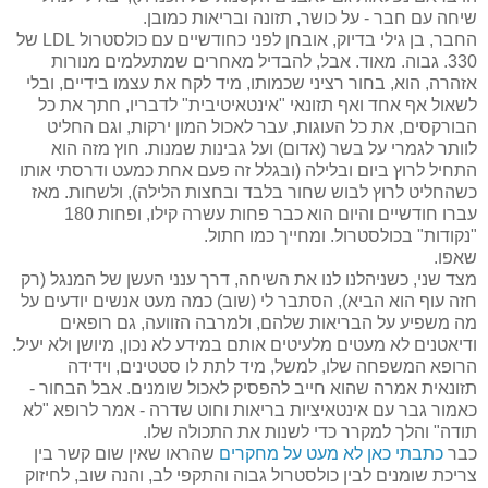
שיחה עם חבר - על כושר, תזונה ובריאות כמובן.
החבר, בן גילי בדיוק, אובחן לפני כחודשיים עם כולסטרול LDL של
330. גבוה. מאוד. אבל, להבדיל מאחרים שמתעלמים מנורות
אזהרה, הוא, בחור רציני שכמותו, מיד לקח את עצמו בידיים, ובלי
לשאול אף אחד ואף תזונאי "אינטאיטיבית" לדבריו, חתך את כל
הבורקסים, את כל העוגות, עבר לאכול המון ירקות, וגם החליט
לוותר לגמרי על בשר (אדום) ועל גבינות שמנות. חוץ מזה הוא
התחיל לרוץ ביום ובלילה (ובגלל זה פעם אחת כמעט ודרסתי אותו
כשהחליט לרוץ לבוש שחור בלבד ובחצות הלילה), ולשחות. מאז
עברו חודשיים והיום הוא כבר פחות עשרה קילו, ופחות 180
"נקודות" בכולסטרול. ומחייך כמו חתול.
שאפו.
מצד שני, כשניהלנו לנו את השיחה, דרך ענני העשן של המנגל (רק
חזה עוף הוא הביא), הסתבר לי (שוב) כמה מעט אנשים יודעים על
מה משפיע על הבריאות שלהם, ולמרבה הזוועה, גם רופאים
ודיאטנים לא מעטים מלעיטים אותם במידע לא נכון, מיושן ולא יעיל.
הרופא המשפחה שלו, למשל, מיד לתת לו סטטינים, וידידה
תזונאית אמרה שהוא חייב להפסיק לאכול שומנים. אבל הבחור -
כאמור גבר עם אינטאיציות בריאות וחוט שדרה - אמר לרופא "לא
תודה" והלך למקרר כדי לשנות את התכולה שלו.
כבר
כתבתי כאן לא מעט על מחקרים
שהראו שאין שום קשר בין
צריכת שומנים לבין כולסטרול גבוה והתקפי לב, והנה שוב, לחיזוק