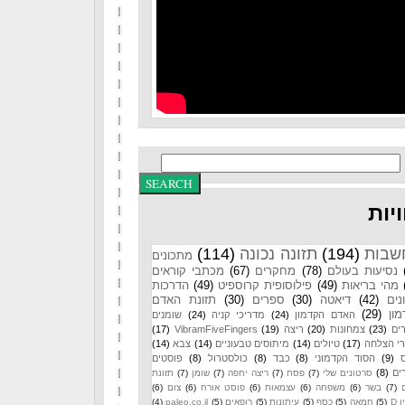
יות
שבות
(194)
תזונה נכונה
(114)
מתכונים
נסיעות בעולם
(78)
מחקרים
(67)
מכתבי קוראים
מהי בריאות
(49)
פילוסופית קרוספיט
(49)
הדרכות
נים
(42)
דיאטה
(30)
ספרים
(30)
תזונת האדם
ון
(29)
האדם הקדמון
(24)
מדריכי קניה
(24)
שומנים
ים
(23)
צמחונות
(20)
ריצה
(19)
VibramFiveFingers
(17)
רי הצלחה
(17)
טיולים
(14)
מיתוסים טבעוניים
(14)
צבא
(14)
(9)
הסוד הקדמוני
(8)
כבד
(8)
כולסטרול
(8)
פוסטים
ים
(8)
סרטונים שלי
(7)
פסח
(7)
ריצה יחפה
(7)
שומן
(7)
תזונת
(7)
בשר
(6)
משפחה
(6)
עצמאות
(6)
פוסט אורח
(6)
צום
(6)
 D
(5)
חמאה
(5)
כסף
(5)
עיתונות
(5)
רופאים
(5)
paleo.co.il
(4)