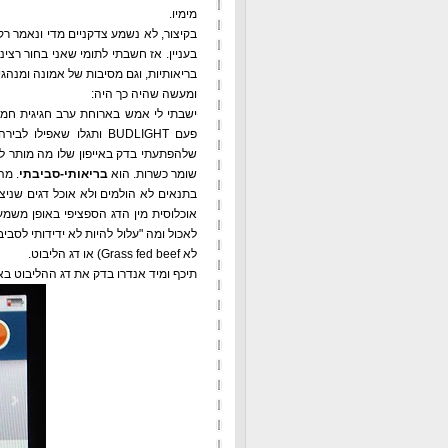
מימיו.
בקיצור, לא נשמע צדקניים מדי ונאמר ר
בעניין. אז חשבתי לתומי שאני בחור רצי
בריאותיות, וגם מסיבות של אמונה ומנהג
ומעשה שהיה כך היה:
ישבתי לי אמש בארוחת ערב חגיגית חמו
פעם BUDLIGHT ותגלו שאפ
שלהפתעתי בדק באייפון שלו מה מותר לו ל
שומר כשרות. הוא
בריאותי-סביבתי
בתנאים לא הולמים ולא אוכל דגים שניצו
אוכלוסית מין הדג הספציפי באופן משמע
לאכול ומה "עלול להיות לא ידידותי לסב
לא Grass fed beef) או דג הליבוט.
תיכף ומיד אנדרו בדק את דג ההליבוט בא