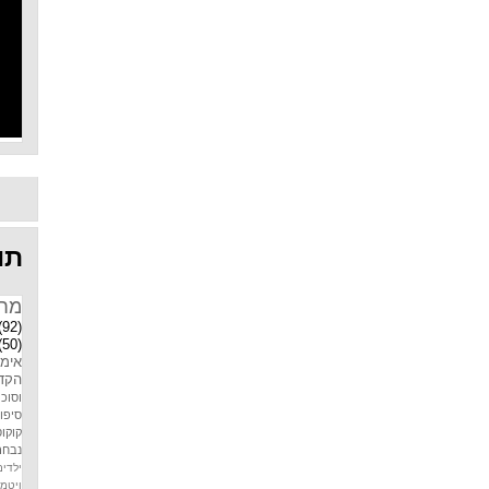
תוו
מח
(92)
(50)
אימו
הקדמ
וסוכר
סיפו
קוקוס
נבחר
ילדים
ויטמין