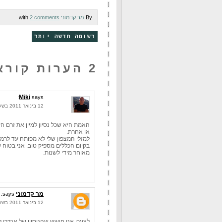
By
מר קדמוני
with
2 comments
רשומה חדשה יותר
2 הערות קוראים:
Miki
says:
12 בינואר 2011 בשעה 10:44
האמת היא שכל נסיון למיין את זרם הז
או אחרת.
מאוחר מידי לשנות.
מר קדמוני
says:
12 בינואר 2011 בשעה 14:23
לצערי אני חושש שהניסיון של אנדרו ל