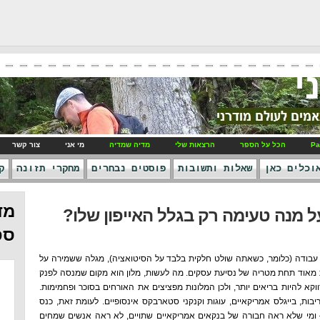
י
Pa
הכל על הספר
הרצאות שלי
מדיה שמדיה
מי אני
צור קשר
וכלים כאן
שאלות ותשובות
פוסטים נבחרים
מחקרי תזונה
ק
מד
ל מנה טעימה רק בגלל האייפון שלו?
ספ
יני עבודה (כלומר, כשאתה שולט חלקית בלבד על הסיטואציה), מגלה ששמירה על
ת מאוד תחת מטריה של נסיעת עסקים. מה לעשות, מלון הוא מקום שמנסה לפנק
קא להיות בריאים יותר, ולכן המלונות מפציצים את האורחים בסוכר ופחמימות.
בות, בייגלס אמריקאיים, עוגות וקנקני סטארבקס אינסופיים. לעומת זאת, כנס
 ומי שלא ראה חבורה של בנקאים אמריקאיים שתויים, לא ראה אנשים שמחים