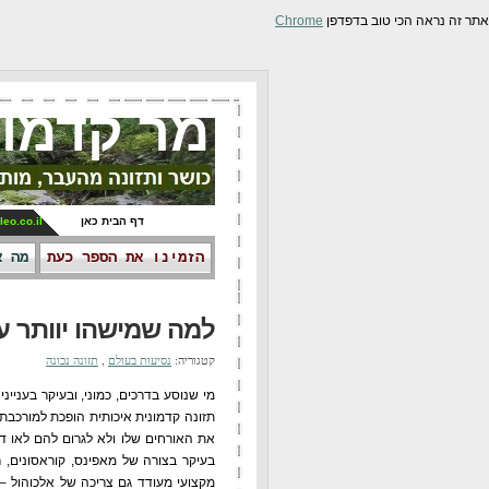
אתר זה נראה הכי טוב בדפדפן
Chrome
מר קדמונ
דף הבית כאן
leo.co.il
הזמינו את הספר כעת
מה א
למה שמישהו יוותר ע
קטגוריה:
נסיעות בעולם
,
תזונה נכונה
מי שנוסע בדרכים, כמוני, ובעיקר בעני
תזונה קדמונית איכותית הופכת למורכב
את האורחים שלו ולא לגרום להם לאו דוו
בעיקר בצורה של מאפינס, קוראסונים, רי
מקצועי מעודד גם צריכה של אלכוהול –