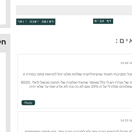
דף הבית
רשומה ישנה יותר
חל
בל הסביבתי תזונתי שהציוויליזציה שולחת מולנו יכול להראות פתטי במידה זו
למזלי המצפון שלי לא מפותח עד לרמה של אנדרו ויש לי כלל שאסור שהאידיאולוגיה שלי תהווה מכשול לרגלי. 80/20
בקיום הכללים מספיק טוב. אני בטוח שאלוהים סולח לי על ה-20% ואם לא כה וכה לא אדע זאת עד שלא יהיה
Reply
א מוביל לבריאות טובה יותר ולא לסביבה טובה יותר. זוהי מגמה המתוחזקת