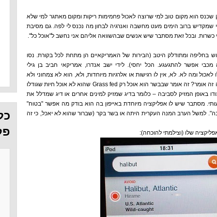
ק שכנס הוא מקום טוב למי שרוצה לאכול פחמימות ריקות ומקום מאתגר למי שלא
ני שמקדיש ברוב הימים מעט מחשבה ואנרגיה לבחון מה נכנס לי לפה. גם מסיבת
י כשרות. ובכל זאת מסתבר שיש אנשים שבהשוואה אליהם אני נחשב ל"אוכל כל".
ש בחליפה ומתודלק היטב (הבירות של האמריקאיים הן מתחת לכל בקורת. נסו
ילו לבירה מכבי אפשר להתגעגע. הכל יחסי). לידי ישב אנדרו, אמריקאי חביב בן גילי
אכול ומה לא. לא, אין לו רגישות או אלרגיות מיוחדות, ולא, הוא לא צמחוני ולא
. מה זה אומר? זה אומר שבבשר הוא אוכל רק Grass fed שהוא לא אוכל חיות שגודלו
דו באופן המזיק לסביבה – כלומר בדיג שמזיק למינים אחרים או דיג שמדלל את
ותי. מסתבר שיש לו אפליקציה מיוחדת באייפון בה הוא בודק מה אפשר "בטוח"
כל
יבה". למשל הערב המנה העקרית היתה או בשר בקר (שברור שהוא לא יאכל, כי זה
פל
פליקציה שלו (וצילמתי להוכחה):