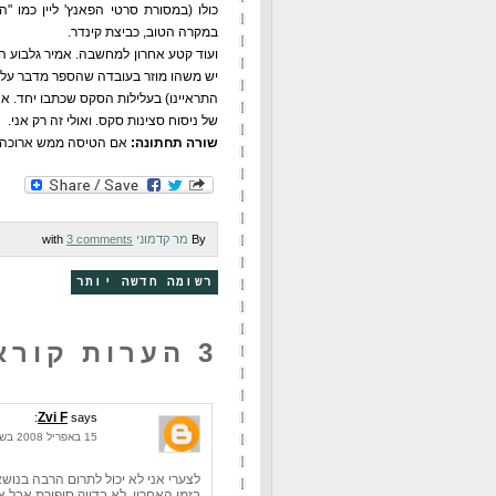
כולו (במסורת סרטי הפאנץ' ליין כמו "
במקרה הטוב, כביצת קינדר.
ועוד קטע אחרון למחשבה. אמיר גלבוע הו
יש משהו מוזר בעובדה שהספר מדבר על מ
של ניסוח סצינות סקס. ואולי זה רק אני.
שורה תחתונה:
אם הטיסה ממש ארוכה, 
By
מר קדמוני
with
3 comments
רשומה חדשה יותר
3 הערות קוראים:
Zvi F
says:
15 באפריל 2008 בשעה 9:00
לצערי אני לא יכול לתרום הרבה בנוש
בזמן האחרון, לא בדיוק סיפורת אבל א