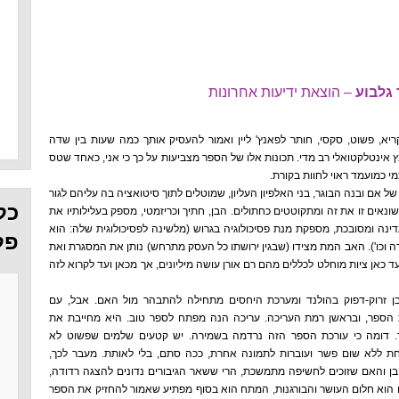
 גלבוע
– הוצאת ידיעות אחרונות
יא, פשוט, סקסי, חותר לפאנץ' ליין ואמור להעסיק אותך כמה שעות בין שדה
 אינטלקטואלי רב מדי. תכונות אלו של הספר מצביעות על כך כי אני, כאחד שטס
 כמועמד ראוי לחוות בקורת.
 אם ובנה הבוגר, בני האלפיון העליון, שמוטלים לתוך סיטואציה בה עליהם לגור
כל
אים זו את זה ומתקוטטים כחתולים. הבן, חתיך וכריזמטי, מספק בעלילותיו את
נה ומסובכת, מספקת מנת פסיכולוגיה בגרוש (מלשינה לפסיכולוגית שלה: הוא
פל
דה וכו'). האב המת מצידו (שבגין ירושתו כל העסק מתרחש) נותן את המסגרת ואת
כאן ציות מוחלט לכללים מהם רם אורן עושה מיליונים, אך מכאן ועד לקרוא לזה
ן זרוק-דפוק בהולנד ומערכת היחסים מתחילה להתבהר מול האם. אבל, עם
הספר, ובראשן רמת העריכה. עריכה הנה מפתח לספר טוב. היא מחייבת את
. דומה כי עורכת הספר הזה נרדמה בשמירה. יש קטעים שלמים שפשוט לא
 ללא שום פשר ועוברות לתמונה אחרת, ככה סתם, בלי לאותת. מעבר לכך,
ן והאם שזוכים לחשיפה מתמשכת, הרי ששאר הגיבורים נדונים להצגה רדודה,
 הוא חלום העושר והבורגנות, המתח הוא בסוף מפתיע שאמור להחזיק את הספר