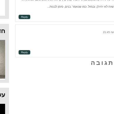
Reply
חד
Reply
תגובה
עש