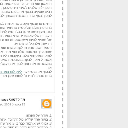
הראשון הוא החיים או הכסף מאת: ג'ו דו
הכסף 9 השלבים לשינוי היחס ל
רבים עוסקים בכסף מהיבטים שונים:
לחסוך כסף ועוד. המכנה המשותף לכו
החיים או הכסף נוקט גישה אחרת לגמר
בתפיסת עולם הוליסטית שתחזיר אתכם
כזה, מעין גישה שונה בכל הנוגע לני
העבודה שלי לא מגדיר אותי באמת. 
שלי שהיא להיות איש משפחה הורה ובע
היריעה, מלהכיל אותו כרגע.
הספר השני שחזרתי לקרוא אותו הוא מד
לתא המשפחתי שלנו. בעקבות הלידה 
אשתדל מאוד לבקר בבלוג כמה שאפשר
במעמד זה אני רוצה לברך את דעאל ע
אז.
לבסוף אני מוסיף עוד
לינק להרצאה מ
בהזדמנות ה"נדירה" לחוות שבץ מוחי 
מר קדמוני
says:
15 באפריל 2008 בשעה 9:53
1. תודה על הפרגון.
2. בתור אחד ש"לא יכול לתרום", אתה תורם הרבה מאוד! אחלה.
3. גם לי יש איתמר, כבר בן 8. איך שהזמן טס.