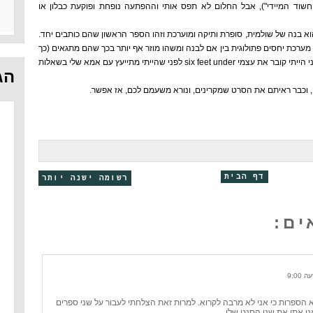
החשוד המיידי"), אבל החלום לא תפס אותי וההפתעה נופחת ופוקעת כבלון או
א בנה של שולמית, סופרת ותיקה ומוערכת וזהו הספר הראשון שהם כותבים יחד.
ערכת יחסים פתולוגית בין אם לבנה ומשהו מוזר אף יותר בכך שהם מתגאים (כך
התראיינו) בעלילות הסקס שכתבו יחד. אני הייתי קובר את עצמי six feet under לפני שהייתי מתייעץ עם אמא שלי בשאלות
הג
וכבר ראיתם את הסרט שמקרינים, ונורא משעמם לכם, אז אפשר.
דף הבית
רשומה ישנה יותר
א הספרות כי אני לא מרבה לקרוא. למרות זאת הצלחתי לעבור על שני ספרים
ני אתן את שני הסנט שלי.