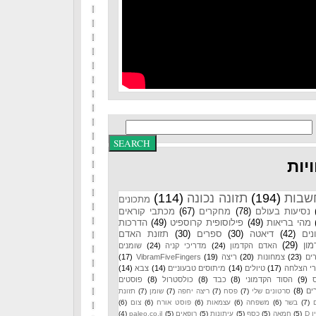
יות
שבות
(194)
תזונה נכונה
(114)
מתכונים
נסיעות בעולם
(78)
מחקרים
(67)
מכתבי קוראים
מהי בריאות
(49)
פילוסופית קרוספיט
(49)
הדרכות
נים
(42)
דיאטה
(30)
ספרים
(30)
תזונת האדם
ון
(29)
האדם הקדמון
(24)
מדריכי קניה
(24)
שומנים
ים
(23)
צמחונות
(20)
ריצה
(19)
VibramFiveFingers
(17)
רי הצלחה
(17)
טיולים
(14)
מיתוסים טבעוניים
(14)
צבא
(14)
(9)
הסוד הקדמוני
(8)
כבד
(8)
כולסטרול
(8)
פוסטים
ים
(8)
סרטונים שלי
(7)
פסח
(7)
ריצה יחפה
(7)
שומן
(7)
תזונת
(7)
בשר
(6)
משפחה
(6)
עצמאות
(6)
פוסט אורח
(6)
צום
(6)
 D
(5)
חמאה
(5)
כסף
(5)
עיתונות
(5)
רופאים
(5)
paleo.co.il
(4)