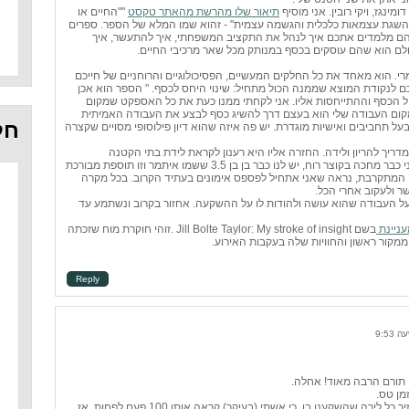
מינגז, ויקי רובין. אני מוסיף
תיאור שלו מהרשת מהאתר טקסט
""החיים או
כסף, השגת עצמאות כלכלית והגשמה עצמית" - זהוא שמו המלא של הספר. ספרים
 הם מלמדים אתכם איך לנהל את התקציב המשפחתי, איך להתעשר, איך
לם הוא שהם עוסקים בכסף במנותק מכל שאר מרכיבי החיים.
י. הוא מאחד את כל החלקים המעשיים, הפסיכולוגיים והרוחניים של חייכם
 לנקודת המוצא שממנה הכול מתחיל: שינוי היחס לכסף. " הספר הוא אכן
הול הכסף וההתייחסות אליו. אני לקחתי ממנו כעת את כל האספקט שמקום
מקום העבודה שלי הוא בעצם דרך להשיג כסף לבצע את העבודה האמיתית
חל
ל תחביבים ואישיות מוגדרת. יש פה איזה שהוא דיון פילוסופי מסויים שקצרה
ריך להריון ולידה. החזרה אליו היא רענון לקראת לידת בתי הקטנה
שהתאריך המשוער שלה הוא מחר. אני כבר מחכה בקוצר רוח, יש לנו כבר בן בן 3.5 ששמו איתמר וזו תוספת מבורכת
המתקרבת, נראה שאני אתחיל לפספס אימונים בעתיד הקרוב. בכל מקרה
 ולעקוב אחרי הכל.
ל העבודה שהוא עושה ולהודות לו על ההשקעה. אחזור בקרוב ונשתמע עד
עניינת
בשם Jill Bolte Taylor: My stroke of insight .זוהי חוקרת מוח שזכתה
ממקור ראשון והחוויות שלה בעקבות האירוע.
Reply
4. המדריך להריון ולידה זה ספר שהחזיר כל לירה שהשקענו בו, כי אשתי (בעיקר) קראה אותו 100 פעם לפחות, אז