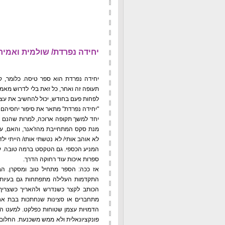
יחידה נפרדת/ שולמית ואמיר
יחידה נפרדת הוא ספר טיסה. כלומר, קר
תעופה זה ואחר, כל זאת בלי לדרוש מאמץ
לפחות פעם בחודש, יכול להחשיב את עצמי
"יחידה נפרדת" מתאר את סיפור יחסיהם של
יחד למשך תקופה ארוכה, למרות שהנם שונ
מנת סקס המתחייבת מהז'אנר, והאם, עדי
לא אוהב אותי/ לא נטשתי אותו/ הייתי יל
המניע הכספי. גם הטקסט ברמה טובה. עד 
ספרות איכות עוד רחוקה הדרך.
אז ככה: הספר מתחיל טוב ומסקרן. הב
התקדמות העלילה מתפתחות גם בעיות 
הכותב לקצר כשנדרש ולהאריך כשצריך
מתחברים או סצינות שנחתכות בבת אחת
הדמויות עצמן שטוחות כפלקט. למעט הב
פונקציונאלית ולא ממש משכנעת. החלום