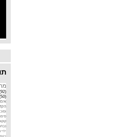
תוו
מח
(92)
(50)
אימו
הקדמ
וסוכר
סיפו
קוקוס
נבחר
ילדים
ויטמין