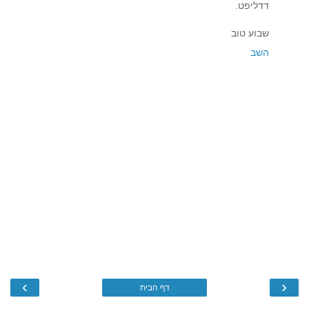
דדליפט.
שבוע טוב
השב
›
‹
דף הבית