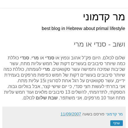
מר קדמוני
best blog in Hebrew about primal lifestyle
ושוב - סנדי או מרי
שלום לכולם. היום פק"ל אהוב ונפוץ או
סנדי
או
מרי
.
סנדי
כוללת
כמה שיותר סיבובים בעשרים דקות של חמש עליות מתח, עשר
שכיבות שמיכה וחמישה עשר סקוואטים.
מרי
לעומתה, כוללת כמה
שיותר סיבובים בעשרים דקות של חמש כפיפות מרפקים בעמידת
ידיים, עשר סקוואטים על רגל אחת לסרוגין ו15 עליות מתח.
אני בחרתי לעשות חצי סנדי, כי יום שישי קצר, אבל בווליום גבוה.
הספקתי, לתדהמתי, להשלים 13 סיבובים מלאים ועוד חמש עליות
מתח ועוד 10 מרפקים. אני משתפר.
שבת שלום
לכולם.
מר קדמוני
פורסם בשעה
11/09/2007
שתף