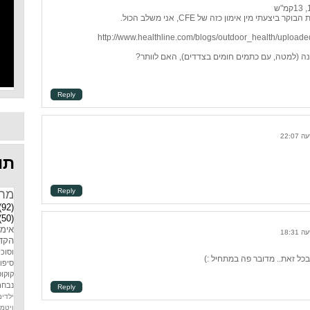
תי מין אימון כזה של CFE, אני משלב הכול.
http://www.healthline.com/blogs/outdoor_health/uploa
נה (למטה, עם כתמים חומים בצדדים), האם לוותר?
Reply
תוו
Reply
מח
(92)
(50)
אימו
הקדמ
וסוכר
כל זאת.. מדובר פה במתחיל :)
סיפו
קוקוס
נבחר
Reply
ילדים
ויטמין