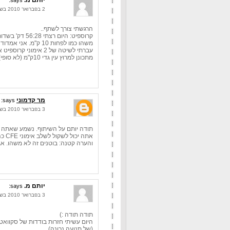
יותם מ.
says:
2 בפברואר 2010 בשעה 18:34
הרגשתי צורך לשתף..
קרוספיט: היום רצתי 56:28 דק' בשדות המקיפים את האיזור שלי, אני מניח שהיה
משהו כמו לפחות 10 ק"מ. אני אמדוד בהזדמנות.
עברתי לשיטה של 2 אימוני קרוספיט אימון ריצה ארוכה יום מנוחה, וחוזר..
מתכונן למרוץ עין גדי 10ק"מ (לא סופי) ולהר לעמק עם עוד 5 חברים שלי.
מר קדמוני
says:
3 בפברואר 2010 בשעה 9:38
תודה יותם על השיתוף. נשמע שאתה נכ
אתה יכול לשקול לשלב אימוני CFE כהכנה למרוץ, ולאו דווקא דגש על ריצות נפח.
והערה קטנה: בוטנים זה לא משהו. אגו
יותם מ.
says:
3 בפברואר 2010 בשעה 18:29
תודה תודה :)
(של תנועה נכונה)