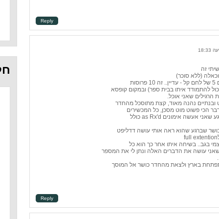
Reply
חל
שיתי זה
כול להתמודד איתו בבית ספר) ובמקום קופסא
 הרגילים שאני אוכל.
ט ובנתיים נהנה מאוד, קצת מתוסכל מהחדר
ר הכי פשוט מוט מסכן, כל המכשירים
אעשה אימונים as Rx'd כולל
כושר שברגע שהוא ראה אותי עושה דדליפט
מי בגב.. בשיחה איתו אחר כך הוא כל
אני עושה את הדברים האלה ונתן לי את המספר
תפתחת בארץ ולצאת מהחדר כושר אל המוסך
Reply