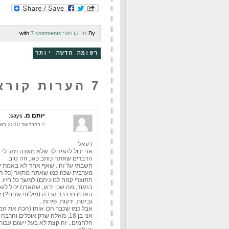
By
מר קדמוני
with
7 comments
רשומה חדשה יותר
7 הערות קוראים:
יותם מ.
says:
2 בפברואר 2010 בשעה 18:33
דעאל
אני יכול להגיד לך שלא משנה מה, לי
הדברים שאתה כותב כאן, וזה טוב.
חשבתי על זה.. שאף אחד לא באמת יו
מערבית שכזו כמו שאתה מתאר (כל הדב
התוצרי קמח למיניהם) למשך כל חייו.
בניגוד, מה שכן ידוע, שהאדם יכול לש
האדם חי כבר הרבה (מיליוני שנים?) זמ
גבינות, ירקות, פירות...
אבל כמו שכבר הכו אותו (הכה את המ
אני בן 18, מאלה שרק אוכלים והרבה ושלא נדבר על כמויות הפסטה, התפו"א,
הלחמים.. זה קצת לא בעל יישום עבור