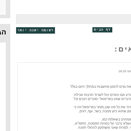
דף הבית
הג
רשומה ישנה יותר
 את גורם להמון מחשבות במהלך היום בגלל
דע אם האדם יכול לשרוד תרבות אכילה
רים שאין בפרימאל -סוכרים דגנים וכל
רוד את כל מה שכן מותר בפרימאל וזה כי
ן שהוא ניזון ממנה; בשר, עןף, דגים,
ומחה) בשאלות כמו,
י, למרות שאני משתוקק להרגלי תזונה