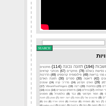
יות
שבות
(194)
תזונה נכונה
(114)
מתכונים
נסיעות בעולם
(78)
מחקרים
(67)
מכתבי קוראים
מהי בריאות
(49)
פילוסופית קרוספיט
(49)
הדרכות
נים
(42)
דיאטה
(30)
ספרים
(30)
תזונת האדם
ון
(29)
האדם הקדמון
(24)
מדריכי קניה
(24)
שומנים
ים
(23)
צמחונות
(20)
ריצה
(19)
VibramFiveFingers
(17)
רי הצלחה
(17)
טיולים
(14)
מיתוסים טבעוניים
(14)
צבא
(14)
(9)
הסוד הקדמוני
(8)
כבד
(8)
כולסטרול
(8)
פוסטים
ים
(8)
סרטונים שלי
(7)
פסח
(7)
ריצה יחפה
(7)
שומן
(7)
תזונת
(7)
בשר
(6)
משפחה
(6)
עצמאות
(6)
פוסט אורח
(6)
צום
(6)
 D
(5)
חמאה
(5)
כסף
(5)
עיתונות
(5)
רופאים
(5)
paleo.co.il
(4)