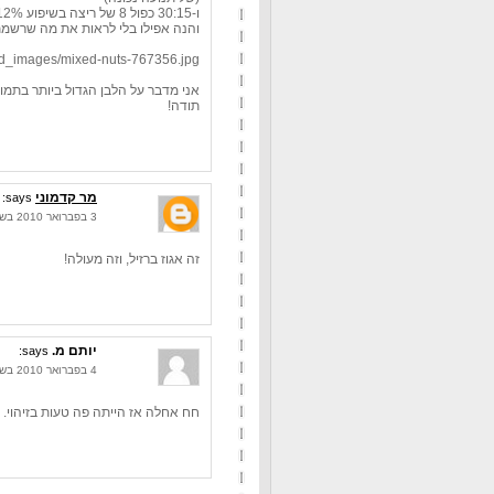
ו-30:15 כפול 8 של ריצה בשיפוע 12%, 13קמ"ש
והנה אפילו בלי לראות את מה שרשמת הבוקר ביצע
ded_images/mixed-nuts-767356.jpg
אני מדבר על הלבן הגדול ביותר בתמו
תודה!
מר קדמוני
says:
3 בפברואר 2010 בשעה 22:07
זה אגוז ברזיל, וזה מעולה!
יותם מ.
says:
4 בפברואר 2010 בשעה 18:31
חח אחלה אז הייתה פה טעות בזיהוי. ב