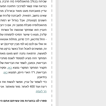
כנראה שזה קשור למרכיבי התזונה המערבי
שאינו נחשב, רפואית, לאבחנה קלינית של 
מהאוכלוסיה סובלת ממצב זה, אם כי רוב
העניין הוא שמחקר שנעשה על עשרות אלפ
- החל מדכאון, דרך סרטן, מחלות אוטואימ
אז אולי גם לכם (או למי מבין יקיריכם) יש
זה, ממשיכים לאכול הכל כאשר ברקע מתחו
למעשה, הרפואה נתנה דגש מועט מאוד, אם
המחקר הזה מציע לממסד לשנס מותניים ו
הבריאות, וכמובן, לשפר את הבריאות שלכ
תקציר המחקר המקורי נמצא
כאן
, וסקי
הבריאות, ד"ר הארי היימן, תמצאו
כאן
.
בתיאבון.
כדי לשמור על עניין, אפשר לעשות את א
ריצה ועוד 400 לאחור. מוזר ומאתגר. אני עצמי רצתי אמש 5 ק"מ, כחלק מהמאמץ להכשיר את הרגליים היחפות שלי ל
הר לעמק
.
ספרו לנו בהערות מה עשיתם אתם היו