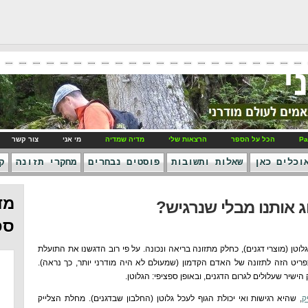
י
Pa
הכל על הספר
הרצאות שלי
מדיה שמדיה
מי אני
צור קשר
וכלים כאן
שאלות ותשובות
פוסטים נבחרים
מחקרי תזונה
ק
מד
ג אותנו מבלי שנרגיש?
ספ
ן (מוצרי דגנים), כחלק מתזונה בריאה ונכונה. על פי רוב הדגשנו את התועלת
ט הזה לתזונה של האדם הקדמון (שמעולם לא היה מודרני יותר, כך נראה).
שיר שעלולים לגרום הדגנים, ובאופן ספציפי: הגלוטן.
ק
, שהיא רגישות ואי יכולת הגוף לעכל גלוטן (החלבון שבדגנים). מחלת הצלייק