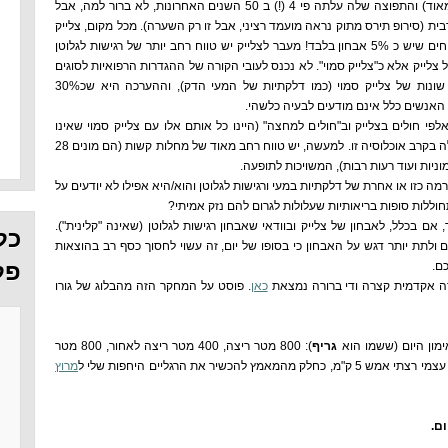
שכיחה בכ1% מהאוכלוסיה (זה הרבה, מאוד) והתפוצה שלה עלתה פי 4 (!) ב 50 השנים האחרונות, לא ברור למה, אבל
ת (סירופ תירס מתוק נראה מועמד רציני, אבל זו רק השערה). מכל מקום, צלייק
עדיין מאובחנת מעט מאוד ובארה"ב מניחים שיש כ 5% אבחון בלבד! מעבר לצלייק יש טווח רחב יותר של רגישות לגלוטן
צלייק אלא כ"צלייק סמוי". לא נכנס לעובי הקורה של ההגדרות הרפואיות לסוגים
השונים (קטונתי), אבל בגדול יש רמות שונות של צלייק סמוי (כמו דלקתיות של המעי הדק), וההערכה היא שכ30%
 האנשים כלל אינם מודעים לבעיה כלשהי.
י חולים בצלייק וב"חולים למחצה" (היינו כל אותם אלו עם צלייק סמוי שאינו
קליני), מצא כי שיעור הסיכוי לתמותה עולה בקרב אוכלוסיה זו. למעשה, יש טווח רחב מאוד של מחלות קשות (הם מונים 28
וניות ועוד רעות רבות), המשויכות לתופעה.
 רמה כזו או אחרת של דלקתיות במעי ורגישות לגלוטן והוא/היא אפילו לא יודעים על
ללות סופות בריאותיות שעלולות לגרום להם נזק אמיתי?
 בכלל, לאבחון של צלייק ובוודאי שאבחון רגישות לגלוטן (שאינה "קלינית").
כל
לתת יותר דגש על האבחון כי בסופו של יום, זה עשוי לחסוך כסף רב בהוצאות
פל
ם.
רה אקדמית קצרה ודי ברורה נמצאת
כאן
. פוסט על המחקר הזה מהבלוג של גורו
ימון היום (ששמו הוא
גריף
): 800 מטר ריצה, 400 מטר ריצה לאחור, 800 מטר
מרוץ
ם.