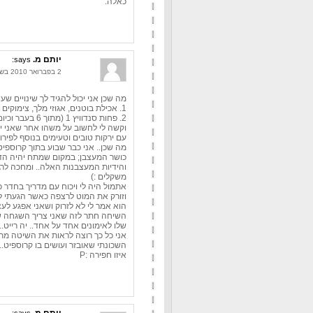
כאלה.
יותם מ.
says:
2 בפברואר 2010 בשעה 18:33
מה שכן אני יכול להגיד לך שינויים שע
1. אכילת בוטנים, אגוזי מלך, צימוקים וכאלה (ללא סוכר)
2. פחות סנדוויץ 1 (מתוך 6 בעבר וכיום 5 של לחם קל - עדיין.. זה 10 פרוסות
וקשה לי לחשוב על משהו אחר שאני י
עם ירקות טובים וטעימים בנוסף לפירות
מה שכן.. אני כבר שבוע בתוך קרוספי
כושר המעצבן; במקום שמתח יהיה הדב
והידיות המעצבנות האלה.. ומחכה לרגע שאני 
משקלים :)
אתמול היה לי ויכוח עם מדריך בחדר 
וזורק את המוט לרצפה כאשר הגעתי לfull extention
הוא אמר לי לא לזרוק ושאני אפגע לעצ
השיחה חתר לזה שאני צריך השגחה ש
שלו לאימונים אחד על אחד.. יה רייט...
אני כל כך רוצה לראות את השיטה מ
השכונתי שאובזר ועושים בו קרוספיט..
איזו חפירה :P