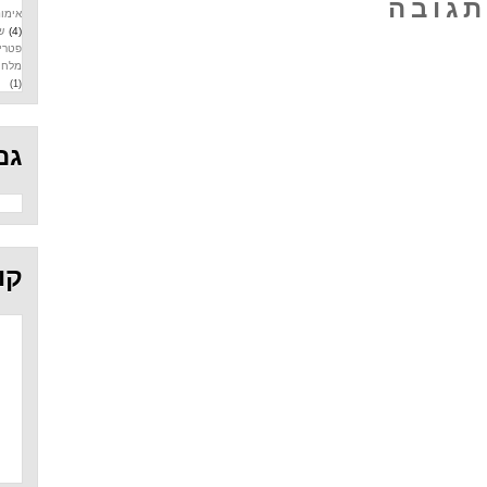
תגובה
אימונ
(4)
ש
פטרי
מלח
(1)
גם
קו