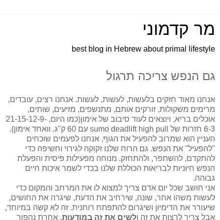
מר קדמוני
best blog in Hebrew about primal lifestyle
גם הנפש צריכה תרגול
אנחנו מאוד חזקים בלעשות, לעשות, לעשות. אנחנו רצים, עובדים,
מרימים משקולות, זורקים אותם, מתנשפים, מזיעים, שותים,
אוכלים בריא, ויוצאים לעוד סיבוב של אימון(כמו היום, 21-15-12-9-
6-3 חזרות של sumo deadlift high pull עם 60 ק"ג. וואחד אימון).
העניין הוא שמרוב להפעיל את הגוף, אנחנו לפעמים שוכחים
"להפעיל" את הנפש. גם הרוח שלנו זקוקה לגירוי וחשיפה כדי
להתקדם, להשתפר, ולהתחזק. מנוחה מפעילות פיסית והפעלת
הנפש חיוניות לבריאות הכוללת שלנו בכדי לשמר איכות חיים
גבוהה.
אני חושב שכל יום אדם צריך למצוא לו את המרחב והמקום כדי
לעשות משהו אחר, שונה, שירחיב את הדעת, שיגרה את החושים,
שיעורר את הדימיון ושיגרום להתפתח רוחנית. זה לא קשה במיוחד,
אבל צריך לרצות את זה ו
לשים את זה במודעות
, אחרת נהפוך