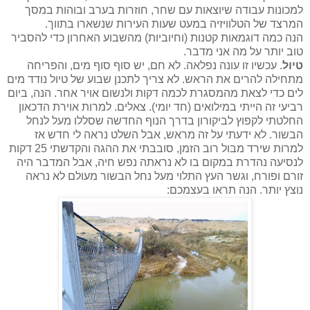
למכונות עבודה שיוצאות עם שחר, חוזרות בערב ובוהות במסך
המרצד של הטלוויזיה במעט שעות העירות שנשארו בתווך.
הנה כמה דוגמאות קטנות (וחיוביות) מהשבוע האחרון כדי להסביר
טוב יותר על מה אני מדבר.
טיול
. עכשיו זו עונה נפלאה. לא חם, יש סוף סוף מים, והפריחה
מתחילה להרים את הראש. לא צריך לתכנן שבוע של טיול נודד מים
לים כדי לצאת מהמסגרת לכמה דקות ולנשום אויר אחר. הנה, ביום
רביעי זה הייתי במילואים (חד יומי). צאלים. למרות אוירת הדכאון
החלטתי לקפוץ לביקורון בדרך הנוף החדשה שסללו מעל לנחל
הבשור. לא ידעתי על זה מראש, אבל השלט נראה לי חדש אז
למרות שירד מבול רוב הזמן, סובבתי את ההגה והקדשתי 25 דקות
לנסיעה נהדרת במקום בו לא נראתה נפש חיה, אבל המדבר היה
זורם ופורח, וגשר העץ התלוי מעל נחל הבשור מעולם לא נראה
נוצץ יותר. הנה תראו בעצמכם: