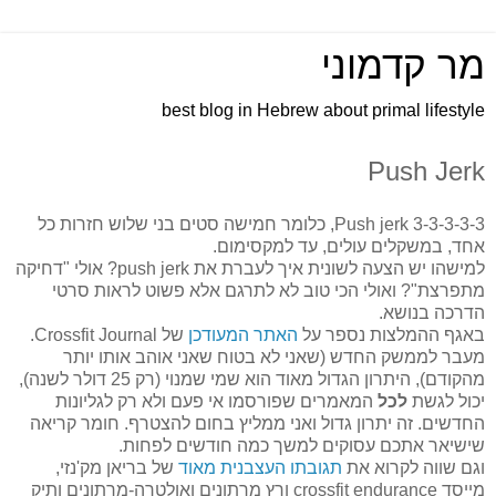
מר קדמוני
best blog in Hebrew about primal lifestyle
Push Jerk
Push jerk 3-3-3-3-3, כלומר חמישה סטים בני שלוש חזרות כל
אחד, במשקלים עולים, עד למקסימום.
למישהו יש הצעה לשונית איך לעברת את push jerk? אולי "דחיקה
מתפרצת"? ואולי הכי טוב לא לתרגם אלא פשוט לראות סרטי
הדרכה בנושא.
באגף ההמלצות נספר על
האתר המעודכן
של Crossfit Journal.
מעבר לממשק החדש (שאני לא בטוח שאני אוהב אותו יותר
מהקודם), היתרון הגדול מאוד הוא שמי שמנוי (רק 25 דולר לשנה),
יכול לגשת
לכל
המאמרים שפורסמו אי פעם ולא רק לגליונות
החדשים. זה יתרון גדול ואני ממליץ בחום להצטרף. חומר קריאה
שישיאר אתכם עסוקים למשך כמה חודשים לפחות.
וגם שווה לקרוא את
תגובתו העצבנית מאוד
של בריאן מק'נזי,
מייסד crossfit endurance ורץ מרתונים ואולטרה-מרתונים ותיק