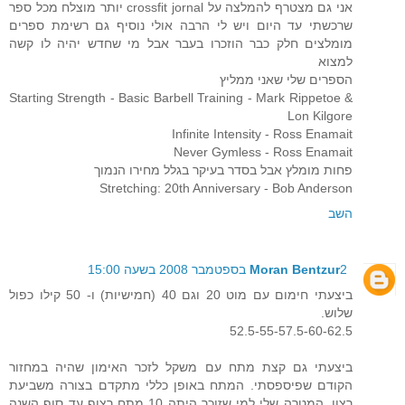
אני גם מצטרף להמלצה על crossfit jornal יותר מוצלח מכל ספר
שרכשתי עד היום ויש לי הרבה אולי נוסיף גם רשימת ספרים
מומלצים חלק כבר הוזכרו בעבר אבל מי שחדש יהיה לו קשה
למצוא
הספרים שלי שאני ממליץ
Starting Strength - Basic Barbell Training - Mark Rippetoe &
Lon Kilgore
Infinite Intensity - Ross Enamait
Never Gymless - Ross Enamait
פחות מומלץ אבל בסדר בעיקר בגלל מחירו הנמוך
Stretching: 20th Anniversary - Bob Anderson
השב
2 בספטמבר 2008 בשעה 15:00
Moran Bentzur
ביצעתי חימום עם מוט 20 וגם 40 (חמישיות) ו- 50 קילו כפול
שלוש.
52.5-55-57.5-60-62.5
ביצעתי גם קצת מתח עם משקל לזכר האימון שהיה במחזור
הקודם שפיספסתי. המתח באופן כללי מתקדם בצורה משביעת
רצון. המטרה שלי למי שזוכר היתה 10 מתח רצוף עד סוף השנה