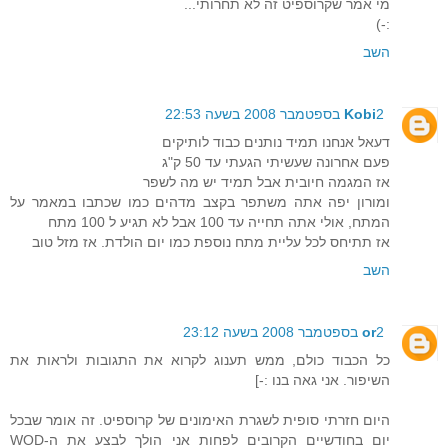
מי אמר שקרוספיט זה לא תחרותי...
:-)
השב
2 בספטמבר 2008 בשעה 22:53
Kobi
דעאל אנחנו תמיד נותנים כבוד לותיקים
פעם אחרונה שעשיתי הגעתי עד 50 ק"ג
אז המגמה חיובית אבל תמיד יש מה לשפר
ומורון יפה אתה משתפר בקצב מדהים כמו שכתבו במאמר על
המתח, אולי אתה תחייה עד 100 אבל לא תגיע ל 100 מתח
אז תתיחס לכל עליית מתח נוספת כמו יום הולדת. אז מזל טוב
השב
2 בספטמבר 2008 בשעה 23:12
or
כל הכבוד כולם, ממש תענוג לקרוא את התגובות ולראות את
השיפור. אני גאה בנו :-]
היום חזרתי סופית לשגרת האימונים של קרוספיט. זה אומר שבכל
יום בחודשיים הקרובים לפחות אני הולך לבצע את ה-WOD