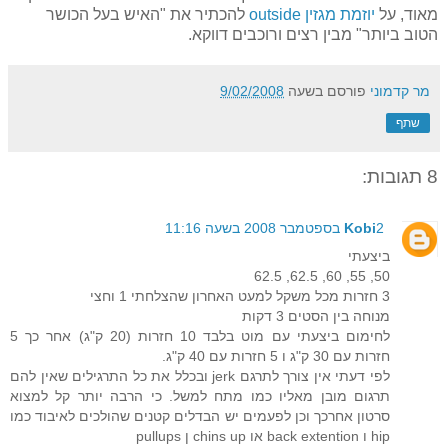
מאוד, על
יוזמת מגזין outside
להכתיר את "האיש בעל הכושר
הטוב ביותר" מבין רצים ורוכבים דווקא.
מר קדמוני
פורסם בשעה
9/02/2008
שתף
8 תגובות:
2 בספטמבר 2008 בשעה 11:16
Kobi
ביצעתי
50, 55, 60, 62.5, 62.5
3 חזרות מכל משקל למעט האחרון שהצלחתי 1 וחצי
מנוחה בין הסטים 3 דקות
לחימום ביצעתי עם מוט בלבד 10 חזרות (20 ק"ג) אחר כך 5
חזרות עם 30 ק"ג ו 5 חזרות עם 40 ק"ג.
לפי דעתי אין צורך לתרגם jerk ובכלל את כל התרגילים שאין להם
תרגום מובן מאליו כמו מתח למשל. כי הרבה יותר קל למצוא
סרטון אחרכך וכן לפעמים יש הבדלים קטנים שהולכים לאיבוד כמו
hip ו back extention או chins up ן pullups