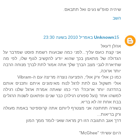
שיהיה סופ"ש נעים ואל תתבאס.
השב
15 באפריל 2010 בשעה 23:30
Unknown
אהלן דעאל
אני קצת כועס עליך...לפני כמה שבועות רשמת פוסט שמדבר על
הגדולה של מתאמן בכך שהוא יודע להקשיב לגוף שלו, לפי מה
שתיארת לגבי מצב הברך שלך אתה אמור לתת לברך מנוחה הרבה
יותר ארוכה,
כמו כן אולי ורק אולי, הפציעה נוצרה מריצה עם ה-Vibram
אולי תשקול גם לתת לרגל לנוח מאימונים איתם ותכניס אותם
בהדרגה יותר ארוכה? הרי כמו שאתה אמרת ארגל שלנו רגילה
למשהו אחד (נעל ספורט רגילה) כבר שנים ופתאום לשנות הרגלים
בבת אחת זה לא בריא.
בשורה תחתונה אני מצטרף ליותם אתה קרוספיטר באמת מעולה
ורק בריאות...
דרך אגב התגובה הזו רק מראה שאני לומד ממך המון
היום עשיתי "McGhee"