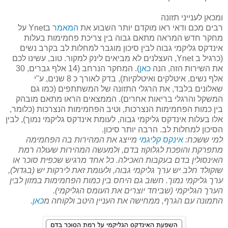
ומכאן לענייני תזונה
רבים מכם ודאי ראו מוקדם יותר השבוע את
המאמר
בYnet על
מחקר חדש המראה מתאם גבוה בין צריכת פחמימות בעלות
אינדקס גליקמי גבוה לבין סיכון מוגבר למחלות לב בקרב נשים
(כרגיל ב Ynet, העצלנים לא מביאים לינק למקור. טוב, עשינו לכם
את השירות הזה, הנה
כאן
). המחקר הנרחב (14 אלף גברים, 30
אלף נשים, איטלקים ואיטלקיות), בדק לאורך כ 8 שנים, ע"י
שאלונים בלבד, את הרגלי התזונה של המשתתפים (כמו גם
המשקל והרגלי בריאות אחרים). הממצאים הראו מתאם מובהק
בין כמות הפחמימות הנצרכות, וטיב הפחמימות הנצרכות (כלומר,
אלו בעלות אינדקס גליקמי גבוה, לעומת אינדקס גליקמי נמוך), לבין
הסיכון למחלות לב. הרבה יותר סיכון.
למי ששכח:
אינקס קליגמי
מייצג את המהירות בה הפחמימה
מתפרקת והופכת לגלוקוז בדם, ולמעשה המהירות שעולה רמת
האינסולין בדם בעקבות האכילה. כל אחד מרגיש שכפית סוכר או
שוקולד חלב יש ערך גליקמי גבוה, ולעומת זאת לירקות יש (בגדול),
ערך גליקמי נמוך. חשוב גם היחס בין כמות הפחמימות במזון לבין
הערך הגליקמי (שביחד יוצרים את העומס הגליקמי).
התמונה עם הגרף, ממחישה את העניין היטב ולקוחה מ
כאן
.