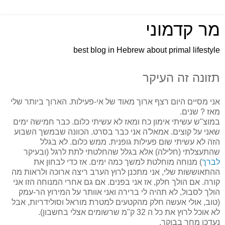
מר קדמוני
best blog in Hebrew about primal lifestyle
תזונה זה העיקר
אני מסיים היום רצף ארוך מאוד של אי-פעילות. הארוך ביותר שלי
מאז ? שנים.
במוצ"ש עשיתי אימון כח ומאז לא עשיתי כלום. כבר חמישה ימים
שאני על קוצים. אמאל'ה אני כבר בסרט. הכוונה שבמשך השבוע
הזה לא עשיתי שום פעילות גופנית. ממש כלום. לא בגלל
שהתעצלתי (חלילה) אלא בגלל שהחלטתי לתת לרגל (ובעיקר
לברך
) מנוחה מוחלטת למשך כמה ימים. אז כדי לבחון את
ההתאוששות שלי, אני מתכנן לרוץ הערב ריצה ארוכה ולראות מה
קורה. אם הולך חלק, אז אני בפנים. אם גם אחרי המנוחה הזו אני
הולך לסבול, לא תהיה לי ברירה ואני אוותר על המירוץ הר-עמק
(טוב, אולי אעשה חלק מהקטעים למטרת מוראל וסולידריות, אבל
לא אוכל לרוץ את כל ה 32 ק"מ שרשומים אצלי בחשבון).
נעדכן מחר בבוקר.