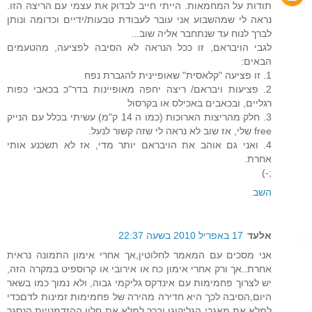
תודות על המחמאות. הייתי חייב לבדוק את עצמי עם הריצה הזו.
נראה לי שמהשבוע אני עובר לעבודת טבעות/ידיים וכדומה ונותן
לברך לנוח עד שנתחבר אליה שוב...
לגבי הויבראם, זו ככל הנראה לא הסיבה לפציעה, מהטעמים
הבאים:
1. זו פציעה "קלאסית" שאופיינית להגברת נפח
2. פציעות ויבראם/ ריצה יחפה מאופיינות בדר"כ בכאבי כפות
רגליים, ובכאבים באכילס או בקרסול
3. חלק מהריצות הארוכות (כמו ה 14 ק"מ) עשיתי בכלל עם הנייק
free שלי, אז שוב לא נראה לי שזה קשור לנעל.
4. ואני גם אוהב את הויבראם יותר מדי, אז לא תשכנע אותי
אחרת.
;-)
השב
אלעד
17 באפריל 2010 בשעה 22:37
אני מסכים עם המאמר לחלוטין,אך אחרי אימון התמונה נראית
אחרת..אך ורק אחרי אימון כח או אירובי או קרוספיט במקרה הזה,
יש לצרוך פחמימות עם אינדקס גליקמי גבוה, ולא נמוך כמו בשאר
היום,הסיבה לכך היא חדירה מהירה של פחמימות זמינות לדםכדי
למלא את מאגרי הגליקוגן ובכך למלא את חלון ההזדמנויות הנסגר