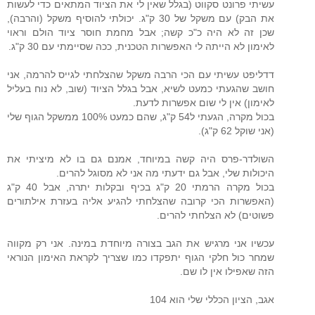
עשיתי פרונט סקווט (בגלל שאין לי את הציוד המתאים כדי לעשות
את הבק) עם משקל של 30 ק"ג. יכולתי להוסיף משקל (והרבה),
שכן זה לא היה כ"כ קשה; אבל מחמת חוסר ציוד הולם וראוי
לאימון לא הייתה לי האפשרות הטכנית, ככה שסיימתי עם 30 ק"ג.
דדליפט עשיתי עם הכי הרבה משקל שהצלחתי לגייס להרמה, אני
חושב שהגעתי כמעט לשיא, אבל בגלל הציוד (שוב, לא נוח בעליל
לאימון) אין לי שום אפשרות לדעת.
בכול מקרה, הגעתי ל54 ק"ג, שהם כמעט 100% ממשקל הגוף שלי
(אני שוקל 62 ק"ג).
השולדר-פרס היה קשה במיוחד, אמנם גם בו לא מיציתי את
היכולות שלי, אבל גם ידעתי מה אני לא מסוגל להרים.
בכול מקרה הרמתי 20 ק"ג בכיף ובקלות יתרה, אבל 40 ק"ג
(האפשרות הכי קרובה שהצלחתי להגיע אליה בעזרת אילתורים
פשוטים) לא הצלחתי להרים.
עכשיו אני מרגיש את הגב בצורה מיוחדת במינה. אני רק מקווה
שמחר כול חלקי הגוף יתפקדו כמו שצריך לקראת האימון הנוראי
הזה שאפילו אין לו שם.
אגב, הציון הכללי שלי הוא 104