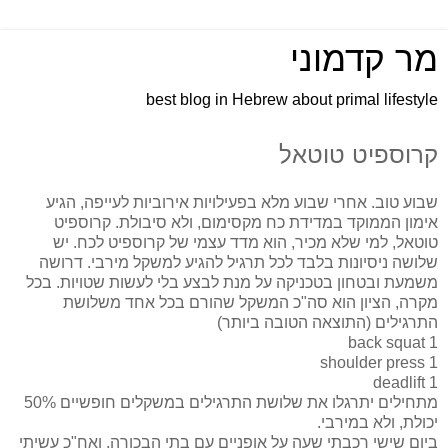
מר קדמוני
best blog in Hebrew about primal lifestyle
קרוספיט טוטאל
שבוע טוב. אחרי שבוע מלא בפעילויות אירוביות לעייפה, הגיע
אימון הממוקד במדידת כח מקסימום, ולא סיבולת. קרוספיט
טוטאל, למי שלא מכיר, הוא מדד עצמי של קרוספיט לכח. יש
שלושה ניסיונות בלבד לכל תרגיל להגיע למשקל מירבי. דרושה
משמעת ובטחון בטכניקה על מנת לבצע בלי לעשות שטויות. בכל
מקרה, הציון הוא סה"כ המשקל שהורם בכל אחד משלושת
התרגילים (התוצאה הטובה ביותר)
1 back squat
1 shoulder press
1 deadlift
מתחילים יתרגלו את שלושת התרגילים במשקלים חופשיים 50%
יכולת, ולא במירבי.
ביום שישי רכבתי שעה על אופניים עם בתי הבכורה, ואח"כ עשיתי