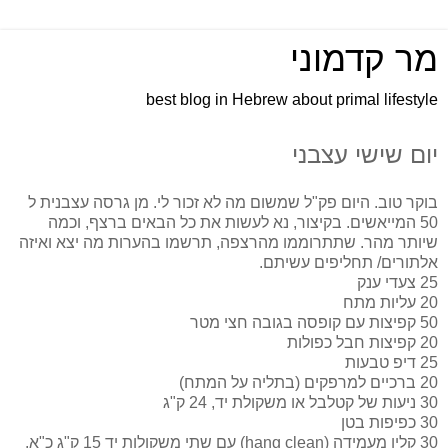
מר קדמוני
best blog in Hebrew about primal lifestyle
יום שישי עצבני
בוקר טוב. היום פק"ל שמשום מה לא זכור לי. מן גרסה עצבנית ל
50 המייאשים. בקיצור, נא לעשות את כל הבאים ברצף, וכמה
שיותר מהר. שתתרוממו מהרצפה, תרשמו בהערות מה יצא ואיזה
אלתורים/ תחליפים עשיתם.
25 צעדי ענק
20 עליות מתח
50 קפיצות עם קופסה בגובה חצי מטר
20 קפיצות חבל כפולות
25 דיפ טבעות
20 ברכיים למרפקים (בתליה על המתח)
30 ניעות של קטלבל או משקולת יד, 24 ק"ג
30 כפיפות בטן
30 קלין מעמידה (hang clean) עם שתי משקולות יד 15 ק"ג כ"א.