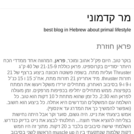
מר קדמוני
best blog in Hebrew about primal lifestyle
פראן חוזרת
בוקר טוב. היום פק"ל אהוב ומוכר,
פראן
, המהווה אחד ממדדי הכח
היותר יסודיים בקרוספיט. פראן כוללת 21-15-9 של 40 ק"ג
Thruster ועליות מתח. בשפה פשוטה הכוונה ביצוע ברצף של 21
חזרות thruster. מיד אחריהן 21 חזרות מתח, אח"כ 15 ו 15 כנ"ל
ו-9 ו-9 בסיבוב האחרון. מתחילים יורידו משקל ויעשו את המתח
בקפיצות. ממש מתחילים יחליפו בכפיפות מרפקים. זמן מעולה
לפראן הוא 2:30. כל זמן שהוא מתחת ל 10 דקות הוא טוב. כל
השלמה עם המשקלים הנדרשים היא אחלה. כל ביצוע הוא חשוב.
(ואפשר להמשיך כך את המדרג עד אינסוף).
אמש ביצעתי את נייט. היה גשום, סוער וקר אבל היתה נחישות
בצליחה להוציא אותי חוצה... החלטתי לבצע את נייט בדיוק כנדרש.
השלמתי שישה סיבובים בלבד ב 20 דקות. מתוך זה היו חמש
דקות שלמות שנתקעתי בין ה muscle up הראשון לשני בסיבוב