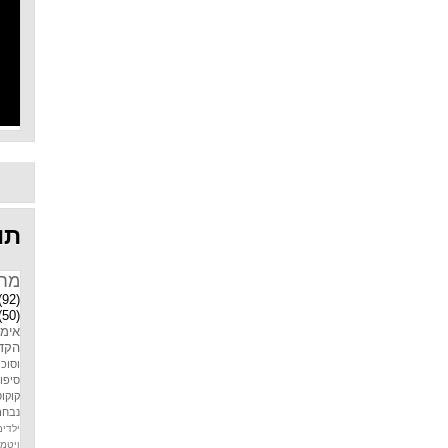
תוו
מח
(92)
(50)
אימו
הקדמ
וסוכר
סיפו
קוקוס
נבחר
ילדים
ויטמין