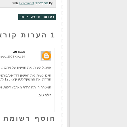
By
מר קדמוני
with
1 comment
רשומה חדשה יותר
1 הערות קוראים:
or
says:
14 ביולי 2008 בשעה 22:38
אתמול עשיתי את האימון של אתמול, לקח 9:11 דקות בדיוק. היה מאוד כיף
היום עשיתי את האימון דדליפט/בורפ
הורדתי את המשקל ל93 ק"ג (125 ק"ג הם יותר ממה שאני יכול להרים בפעם אחת בודדת.) וכל השאר היה כנדרש.
המטרה הייתה לרדת מארבע דקות, ועמדתי בה בגבו
לילה טוב.
הוסף רשומת 