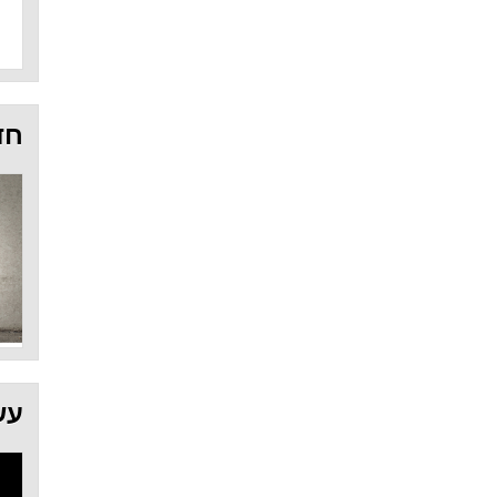
חד
עש