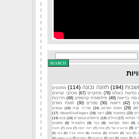
יות
שבות
(194)
תזונה נכונה
(114)
מתכונים
נסיעות בעולם
(78)
מחקרים
(67)
מכתבי קוראים
מהי בריאות
(49)
פילוסופית קרוספיט
(49)
הדרכות
נים
(42)
דיאטה
(30)
ספרים
(30)
תזונת האדם
ון
(29)
האדם הקדמון
(24)
מדריכי קניה
(24)
שומנים
ים
(23)
צמחונות
(20)
ריצה
(19)
VibramFiveFingers
(17)
רי הצלחה
(17)
טיולים
(14)
מיתוסים טבעוניים
(14)
צבא
(14)
(9)
הסוד הקדמוני
(8)
כבד
(8)
כולסטרול
(8)
פוסטים
ים
(8)
סרטונים שלי
(7)
פסח
(7)
ריצה יחפה
(7)
שומן
(7)
תזונת
(7)
בשר
(6)
משפחה
(6)
עצמאות
(6)
פוסט אורח
(6)
צום
(6)
 D
(5)
חמאה
(5)
כסף
(5)
עיתונות
(5)
רופאים
(5)
paleo.co.il
(4)