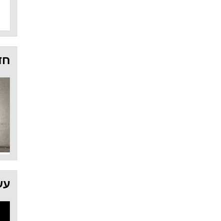
חד
עש