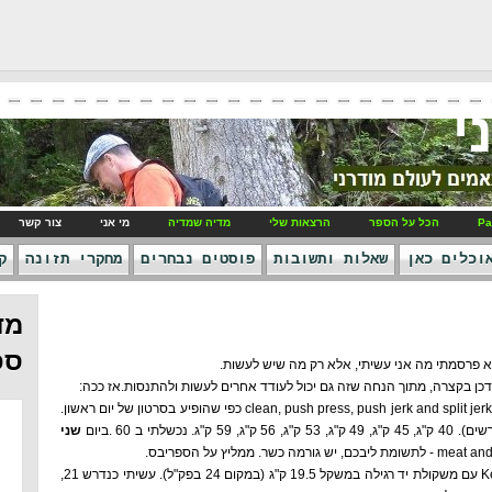
י
Pa
הכל על הספר
הרצאות שלי
מדיה שמדיה
מי אני
צור קשר
וכלים כאן
שאלות ותשובות
פוסטים נבחרים
מחקרי תזונה
ק
מד
ספ
לא פרסמתי מה אני עשיתי, אלא רק מה שיש לעשות.
עדכן בקצרה, מתוך הנחה שזה גם יכול לעודד אחרים לעשות ולהתנסות.אז ככה:
בערב עשיתי את האימון של clean, push press, push jerk and split jerk כפי שהופיע בסרטון של יום ראשון.
שלתי ב 60 .ביום
שני
עשיתי את אימון ה Kettlebell עם משקולת יד רגילה במשקל 19.5 ק"ג (במקום 24 בפק"ל). עשיתי כנדרש 21,