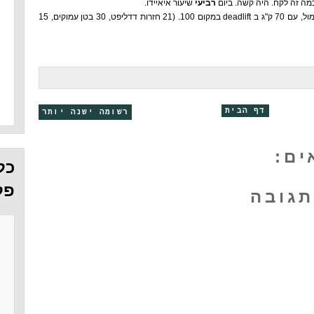
רביעי
שיעור איאיידו.
) עשיתי את הפק"ל של אתמול, עם 70 ק"ג ב deadlift במקום 100. (21 חזרות דדליפט, 30 בטן עמוקים, 15
דף הבית
רשומה ישנה יותר
כל
פל
תגובה