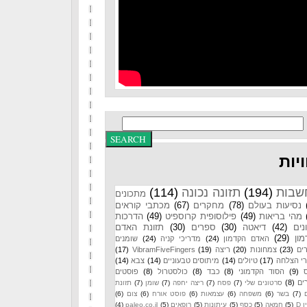
יות
שבות
(194)
תזונה נכונה
(114)
מתכונים
נסיעות בעולם
(78)
מחקרים
(67)
מכתבי קוראים
מהי בריאות
(49)
פילוסופית קרוספיט
(49)
הדרכות
נים
(42)
דיאטה
(30)
ספרים
(30)
תזונת האדם
ון
(29)
האדם הקדמון
(24)
מדריכי קניה
(24)
שומנים
ים
(23)
צמחונות
(20)
ריצה
(19)
VibramFiveFingers
(17)
רי הצלחה
(17)
טיולים
(14)
מיתוסים טבעוניים
(14)
צבא
(14)
(9)
הסוד הקדמוני
(8)
כבד
(8)
כולסטרול
(8)
פוסטים
ים
(8)
סרטונים שלי
(7)
פסח
(7)
ריצה יחפה
(7)
שומן
(7)
תזונת
(7)
בשר
(6)
משפחה
(6)
עצמאות
(6)
פוסט אורח
(6)
צום
(6)
 D
(5)
חמאה
(5)
כסף
(5)
עיתונות
(5)
רופאים
(5)
paleo.co.il
(4)