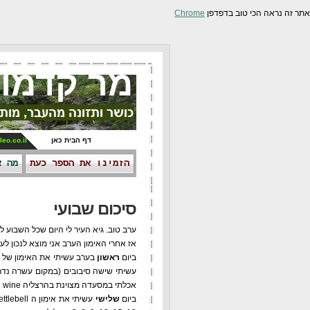
אתר זה נראה הכי טוב בדפדפן
Chrome
מר קדמונ
דף הבית כאן
leo.co.il
הזמינו את הספר כעת
מה א
סיכום שבועי
ערב טוב. גיא העיר לי היום שכל השבוע 
אז אחרי האימון הערב אני מוצא לנכון ל
ביום
ראשון
עשיתי שישה סיבובים (במקום עשרה נדרשים). 40 ק"ג, 45 ק"ג, 49 ק"ג, 53 ק"ג, 56 ק"ג, 59 ק"ג. נכ
אכלתי במסעדה מצוינת בהרצליה meat and wine - לתשומת ליבכם, יש גורמה כשר. ממליץ על הספריבס.
ביום
שלישי