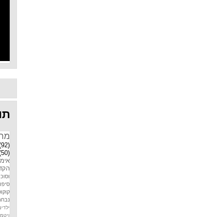
תוו
מח
(92)
(50)
אימו
הקדמ
וסוכר
סיפו
קוקוס
נבחר
ילדים
ויטמין