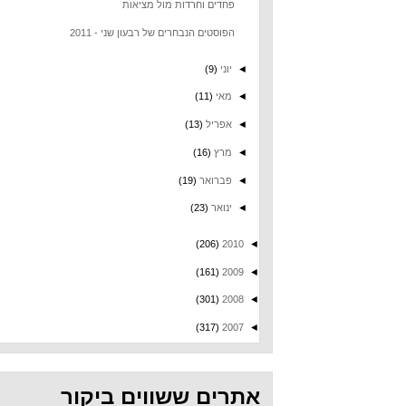
פחדים וחרדות מול מציאות
הפוסטים הנבחרים של רבעון שני - 2011
◄
יוני
(9)
◄
מאי
(11)
◄
אפריל
(13)
◄
מרץ
(16)
◄
פברואר
(19)
◄
ינואר
(23)
(206)
2010
◄
(161)
2009
◄
(301)
2008
◄
(317)
2007
◄
אתרים ששווים ביקור