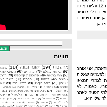
ומדים
יות בלי לחם, או לעשות 12 עליות מתח
לספור
פורים
תוויות
מחשבות
(194)
תזונה נכונה
(114)
מתכונים
 אוהב
(92)
נסיעות בעולם
(78)
מחקרים
(67)
מכתבי קוראים
שאלות
(50)
מהי בריאות
(49)
פילוסופית קרוספיט
(49)
הדרכות
אימונים
(42)
דיאטה
(30)
ספרים
(30)
תזונת האדם
תמצאו
הקדמון
(29)
האדם הקדמון
(24)
מדריכי קניה
(24)
שומנים
ר, לא
וסוכרים
(23)
צמחונות
(20)
ריצה
(19)
VibramFiveFingers
(17)
סיפורי הצלחה
(17)
טיולים
(14)
מיתוסים טבעוניים
(14)
צבא
(14)
 לאתר
קוקוס
(9)
הסוד הקדמוני
(8)
כבד
(8)
כולסטרול
(8)
פוסטים
...
נבחרים
(8)
סרטונים שלי
(7)
פסח
(7)
ריצה יחפה
(7)
שומן
(7)
תזונת
ילדים
(7)
בשר
(6)
משפחה
(6)
עצמאות
(6)
פוסט אורח
(6)
צום
(6)
ויטמין D
(5)
חמאה
(5)
כסף
(5)
עיתונות
(5)
רופאים
(5)
paleo.co.il
(4)