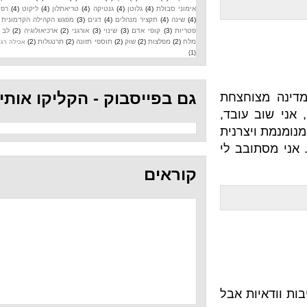
אימוני סבולת
(4)
גלוטן
(4)
גנטיקה
(4)
טריאתלון
(4)
ליקוט
(4)
רפואה
(4)
שינה
(4)
תקציר מנהלים
(4)
דגים
(3)
מפגש הקהילה הקדמונית
(3)
פטריות
(3)
קופי אדם
(3)
שינוי
(3)
אורגני
(2)
ארכיאולוגיה
(2)
לב
(2)
מלח
(2)
מפלצות
(2)
שוק
(2)
תוספי תזונה
(2)
תרנגולות
(2)
אכילה רגשית
(1)
גם בפייסבוק - הקליקו אותי
וחצחת
עובד,
צרנית
בב לי
קוראים
ת אבל