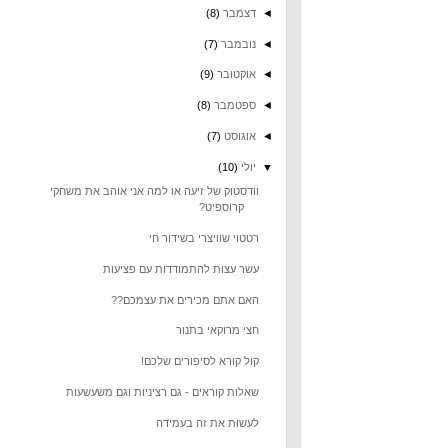
◄
דצמבר
(8)
◄
נובמבר
(7)
◄
אוקטובר
(9)
◄
ספטמבר
(8)
◄
אוגוסט
(7)
▼
יולי
(10)
וודסטוק של זיעה או למה אני אוהב את משחקי
קרוספיט?
רטטוי שוויצרי בשידור חי
עשר עצות להתמודדות עם פציעות
האם אתם מכירים את עצמכם??
חצי מרוקאי בתנור
קול קורא לסיפורים שלכם!
שאלות קוראים - גם רציניות וגם משעשעות
לעשות את זה בעמידה