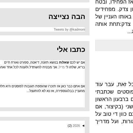
 ובטח
חידים
הבה נצייצה
ין של
 אותה
Tweets by @kadmoni
כתבו אלי
אם יש לכם
שאלות
בנושא תזונה, דיאטה, ספורט ואורח חיים
בריא, שלחו לי
מייל
. אני מבטיח להשתדל ולענות לכל אחד ואחת.
ר עוד
אם אתם כבר כאן אז תזכרו שהוספת תגובות לפוסטים היא חלק
תבתי
מהעניין בבלוגוספירה, אז נא לא להתעצל...
ראשון
קיצור, אם
וב על
מדריך
(2)
2026
◄