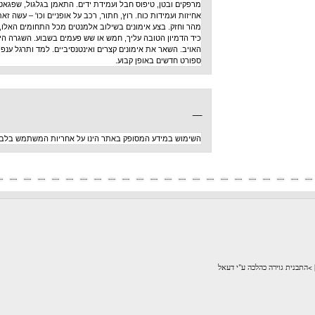
מרפקים ובטן, טיפוס חבל ועמידת ידים. התאמן בגלגול, שפגאט,
אחיזות ועמידות כוח. רוץ, חתור, רכב על אופניים וכו' – עשה זאת
מהר וחזק. בצע אימונים בשילוב אלמנטים מכל התחומים האלו,
כיד הדמיון הטובה עליך, חמש או שש פעמים בשבוע. השגרה היא
האויב. השאר את אימונים קצרים ואינטנסיביים. למד ותרגל ענפי
ספורט חדשים באופן קבוע.
_
השימוש במידע המסופק באתר הינו על אחריות המשתמש בלבד
לכה ע"י דעאל