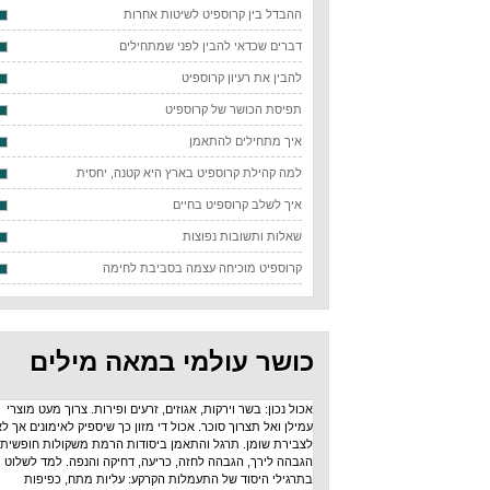
ההבדל בין קרוספיט לשיטות אחרות
דברים שכדאי להבין לפני שמתחילים
להבין את רעיון קרוספיט
תפיסת הכושר של קרוספיט
איך מתחילים להתאמן
למה קהילת קרוספיט בארץ היא קטנה, יחסית
איך לשלב קרוספיט בחיים
שאלות ותשובות נפוצות
קרוספיט מוכיחה עצמה בסביבת לחימה
כושר עולמי במאה מילים
אכול נכון: בשר וירקות, אגוזים, זרעים ופירות. צרוך מעט מוצרי
עמילן ואל תצרוך סוכר. אכול די מזון כך שיספיק לאימונים אך לא
לצבירת שומן. תרגל והתאמן ביסודות הרמת משקולות חופשית:
הגבהה לירך, הגבהה לחזה, כריעה, דחיקה והנפה. למד לשלוט
בתרגילי היסוד של התעמלות הקרקע: עליות מתח, כפיפות