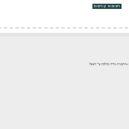
קודמות
לכה ע"י דעאל