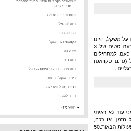
אינשאללה בקרוב גם אצלנו, סמינר להסמכת
מדריכי קרוספ...
מתח וכפיפות מרפקים
היום "מיכאל"
מנוחה נכונה
היינו
סקוואטים עם משקל
כשהמוט מונח על העורף והכתפיים - שבעה סטים של 3
שבוע טוב
חילים
היום ריצה
 סקוואט)
היום מנוחה ותחליפי טיפוס על חבל
ריצה, משקולות ומתח
כדורים, חבל וצעדי ענק
חזרה לשגרה
◄
ינואר
(17)
ראיתי
 ככה,
האימון הרשמי להיום הוא על זמן (כמה שיותר מהר) של כל הפעולות הבאות:50