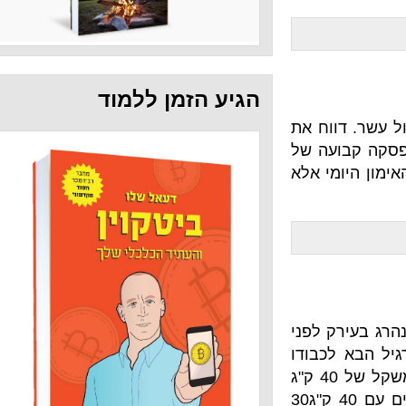
הגיע הזמן ללמוד
שר. דווח את
עה של
ומי אלא
 לפני
כבודו
ולזכרו. זה הולך ככה: 21 סקוואטים עם משקל של 40 ק"ג
מעל לראש42 (!) עליות מתח15 סקוואטים עם 40 ק"ג30