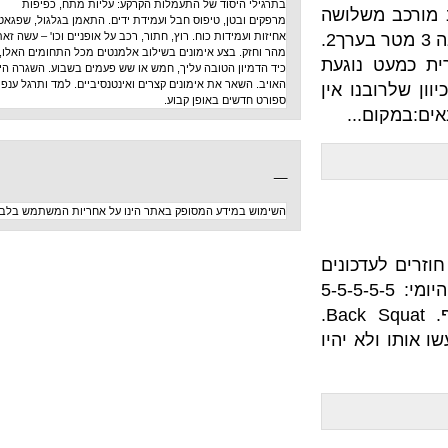
בתרגילי היסוד של התעמלות הקרקע: עליות מתח, כפיפות
שלושה
מרפקים ובטן, טיפוס חבל ועמידת ידים. התאמן בגלגול, שפגאט,
תרגילים שונים:1. 25 זריקות של כדור כח בן 9 ק"ג על קיר לגובה 3 מטר בערך2.
אחיזות ועמידות כוח. רוץ, חתור, רכב על אופניים וכו' – עשה זאת
מהר וחזק. בצע אימונים בשילוב אלמנטים מכל התחומים האלו,
נוגעת
כיד הדמיון הטובה עליך, חמש או שש פעמים בשבוע. השגרה היא
האויב. השאר את אימונים קצרים ואינטנסיביים. למד ותרגל ענפי
ון שלרובנו אין
ספורט חדשים באופן קבוע.
..
_
השימוש במידע המסופק באתר הינו על אחריות המשתמש בלבד
כונים
הבסיס שהוא הפק"ל היומי: 5-5-5-5-5
סקוואטים כאשר המוט מונח על העורף. Back Squat.
 יהיו