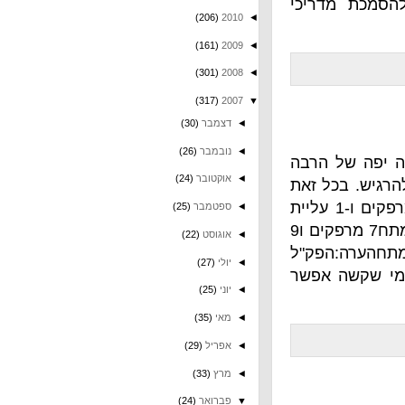
ריכי
(206)
2010
◄
(161)
2009
◄
(301)
2008
◄
(317)
2007
▼
◄
דצמבר
(30)
◄
נובמבר
(26)
 הרבה
◄
אוקטובר
(24)
ל זאת
רגישים משהו בסוף.על זמן (כמה שיותר מהר):15 כפיפות מרפקים ו-1 עליית
◄
ספטמבר
(25)
מתח13 מרפקים ו-3 מתח11 מרפקים ו-5 מתח9 מרפקים ו-7 מתח7 מרפקים ו9
◄
אוגוסט
(22)
קים ו 15 מתחהערה:הפק"ל
◄
יולי
(27)
 אפשר
◄
יוני
(25)
◄
מאי
(35)
◄
אפריל
(29)
◄
מרץ
(33)
▼
פברואר
(24)