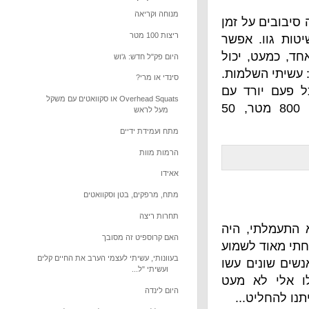
מנוחה וקריאה
ל זמן
ריצות 100 מטר
ן50 פשיטות גוו. אפשר
 יכול
היום פק"ל חדש: ג'וש
למות.
סינדי או מרי?
פעם יורד עם
Overhead Squats או סקוואטים עם משקל
הרגליים לאדמה), 50 בטן, 50 clean של 18 ק"ג, ריצת 800 מטר, 50
מעל לראש
מתח ועמידת ידיים
הרמות מוות
אאידו
מתח, מרפקים, בטן וסקוואטים
תחרות ריצה
, היה
האם קרוספיט זה מסובך
לשמוע
בעוונותי, עשיתי לעצמי הערב את החיים קלים
ם עשו
ועשיתי "ל...
א מעט
היום לינדה
...