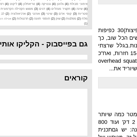
אימוני סבולת
(4)
גלוטן
(4)
גנטיקה
(4)
טריאתלון
(4)
ליקוט
(4)
רפואה
(4)
שינה
(4)
תקציר מנהלים
(4)
דגים
(3)
מפגש הקהילה הקדמונית
(3)
פטריות
(3)
קופי אדם
(3)
שינוי
(3)
אורגני
(2)
ארכיאולוגיה
(2)
לב
(2)
מלח
(2)
מפלצות
(2)
שוק
(2)
תוספי תזונה
(2)
תרנגולות
(2)
אכילה רגשית
(1)
ות:20 עליות מתח (מי שמתקשה, יכול בקפיצות)30 כפיפות
 שוב, כך
גם בפייסבוק - הקליקו אותי
שרצתי
 עם 33 ק"ג. 15-11-9 חזרות, ואח"כ
מו שצריך overhead squats
.
קוראים
800 מטר כמה שיותר
מהר, נוח 2 דק' בול, רוץ עוד 800, נוח 2 דק' ועוד 800
תכנית