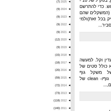
כלומר, סקוואטים עם משקל, מרפקים כשהרגלים מוגבהות ובטן, בפק"ל של 10 -
(7)
2025
◄
 להתרשם
(9)
2024
◄
ספר 48 ו- 50 (המשקלים שהם
(9)
2023
◄
)ולמי
(9)
2022
◄
(9)
2021
◄
(12)
2020
◄
(9)
2019
◄
(15)
2018
◄
למעשה
(18)
2017
◄
ים של
(20)
2016
◄
משקל גוף
וחצידחיקות ספסל (בשכיבה) של משקל גוףו- clean של
◄
2015
(59)
(72)
2014
◄
(73)
2013
◄
(118)
2012
◄
(140)
2011
◄