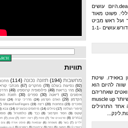
יל ל deadlift.היום עושים
ט מאוד
 מביט
קדימה וטיפה למעלה), ועדיין מאוד מאוד דורש.עושים 1-1-
תוויות
 שיטת
מחשבות
(194)
תזונה נכונה
(114)
מתכונים
ם הוא
(92)
נסיעות בעולם
(78)
מחקרים
(67)
מכתבי קוראים
(50)
מהי בריאות
(49)
פילוסופית קרוספיט
(49)
הדרכות
קוואטים שאחריהם
אימונים
(42)
דיאטה
(30)
ספרים
(30)
תזונת האדם
סה"כ 4 דקות ומיד אח"כ כמה שיותר muscle up
הקדמון
(29)
האדם הקדמון
(24)
מדריכי קניה
(24)
שומנים
וסוכרים
(23)
צמחונות
(20)
ריצה
(19)
VibramFiveFingers
(17)
muscl זה אחד התרגילים
סיפורי הצלחה
(17)
טיולים
(14)
מיתוסים טבעוניים
(14)
צבא
(14)
קוקוס
(9)
הסוד הקדמוני
(8)
כבד
(8)
כולסטרול
(8)
פוסטים
נבחרים
(8)
סרטונים שלי
(7)
פסח
(7)
ריצה יחפה
(7)
שומן
(7)
תזונת
ילדים
(7)
בשר
(6)
משפחה
(6)
עצמאות
(6)
פוסט אורח
(6)
צום
(6)
ויטמין D
(5)
חמאה
(5)
כסף
(5)
עיתונות
(5)
רופאים
(5)
paleo.co.il
(4)