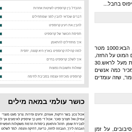
ההבדל בין קרוספיט לשיטות אחרות
דברים שכדאי להבין לפני שמתחילים
להבין את רעיון קרוספיט
תפיסת הכושר של קרוספיט
איך מתחילים להתאמן
הי הי. היום הפק"ל אומר לעשות כמה שיותר מהר את השילוב הבא:1000 מטר
למה קהילת קרוספיט בארץ היא קטנה, יחסית
 על החזה,
איך לשלב קרוספיט בחיים
יורדים לסקוואט, מתיישרים במהירות ובכח עד שהידיים ישרות מעל לראש.30
שאלות ותשובות נפוצות
אנשים
זה עומדים
קרוספיט מוכיחה עצמה בסביבת לחימה
כושר עולמי במאה מילים
אכול נכון: בשר וירקות, אגוזים, זרעים ופירות. צרוך מעט מוצרי
עמילן ואל תצרוך סוכר. אכול די מזון כך שיספיק לאימונים אך לא
לצבירת שומן. תרגל והתאמן ביסודות הרמת משקולות חופשית:
ל זמן
הגבהה לירך, הגבהה לחזה, כריעה, דחיקה והנפה. למד לשלוט