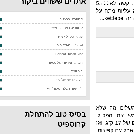
אתרים ששווים ביקור
פעם קפיצות (שתי רגליים יחד) על מדרגה בגובה חצי מטר. קשה לאללה.5
 הקבלנים ל25 עליות מתח על
קרוספיט הרצליה
קרוספיט האתר הראשי
פליאו סטייל - מיקי
Primal - מארק סיסון
Perfect Health Diet
הבלוג המחקרי של סטפן
רוב וולף
בלוג הכושר של ג'ני
ד"ר עפרה שלו - טיפול זוגי
ה שלא
בסיס טוב להתחלת
ק"ל,
החתירה ב 90 הרמות סומו של 17 ק"ג, ואז
קרוספיט
אבל עם קפיצות.