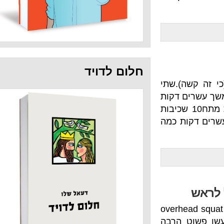
חלום לדויד
).שתי
ם דקות
יבובים (סטים) של:5 עליות מתח10 שכיבות
ות כמה
 מירבית של overhead squat
 הרבה