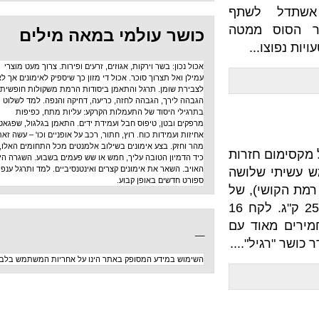
לשתף
ממטה
כושר עולמי במאה מילים
..
אכול נכון: בשר וירקות, אגוזים, זרעים ופירות. צרוך מעט מוצרי
עמילן ואל תצרוך סוכר. אכול די מזון כך שיספיק לאימונים אך לא
לצבירת שומן. תרגל והתאמן ביסודות הרמת משקולות חופשית:
הגבהה לירך, הגבהה לחזה, כריעה, דחיקה והנפה. למד לשלוט
בתרגילי היסוד של התעמלות הקרקע: עליות מתח, כפיפות
מרפקים ובטן, טיפוס חבל ועמידת ידים. התאמן בגלגול, שפגאט,
אחיזות ועמידות כוח. רוץ, חתור, רכב על אופניים וכו' – עשה זאת
מהר וחזק. בצע אימונים בשילוב אלמנטים מכל התחומים האלו,
חזרות
כיד הדמיון הטובה עליך, חמש או שש פעמים בשבוע. השגרה היא
האויב. השאר את אימונים קצרים ואינטנסיביים. למד ותרגל ענפי
שלושה
ספורט חדשים באופן קבוע.
), של
400 מטר ריצה, 21 חזרות סומו ועוד 21 טרסטרס. הכל עם 25 ק"ג. לקח 16
_
וד עם
"....
השימוש במידע המסופק באתר הינו על אחריות המשתמש בלבד