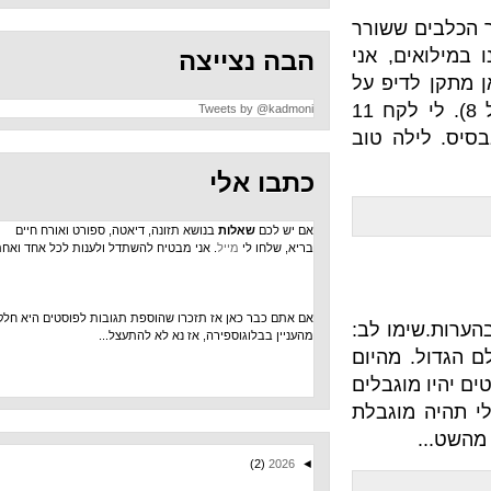
ששורר
, אני
הבה נצייצה
תקן לדיפ על
המגדל שמירה), וטרסטרס של 16 ק"ג (שתי משקולות יד של 8). לי לקח 11
Tweets by @kadmoni
לה טוב
כתבו אלי
אם יש לכם
שאלות
בנושא תזונה, דיאטה, ספורט ואורח חיים
בריא, שלחו לי
מייל
. אני מבטיח להשתדל ולענות לכל אחד ואחת.
אם אתם כבר כאן אז תזכרו שהוספת תגובות לפוסטים היא חלק
ו לב:
מהעניין בבלוגוספירה, אז נא לא להתעצל...
מהיום
וגבלים
וגבלת
(2)
2026
◄