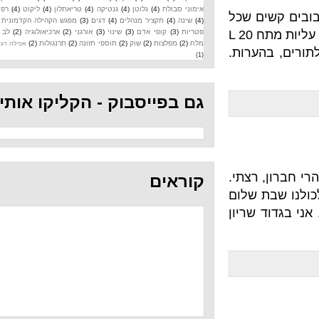
אימוני סבולת
(4)
גלוטן
(4)
גנטיקה
(4)
טריאתלון
(4)
ליקוט
(4)
רפואה
ם שכל
(4)
שינה
(4)
תקציר מנהלים
(4)
דגים
(3)
מפגש הקהילה הקדמונית
(3)
אחד(!) כולל: 20 הנפות ביד אחת (ימין) של משקולת 16 ק"ג 21 עליות מתח L 20
פטריות
(3)
קופי אדם
(3)
שינוי
(3)
אורגני
(2)
ארכיאולוגיה
(2)
לב
(2)
מלח
(2)
מפלצות
(2)
שוק
(2)
תוספי תזונה
(2)
תרנגולות
(2)
אכילה רגשית
ים, בהערות.
(1)
גם בפייסבוק - הקליקו אותי
רצתי.
קוראים
 שבת שלום
שריון