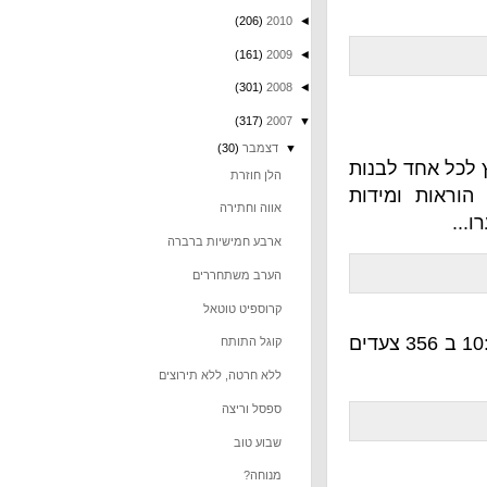
(206)
2010
◄
(161)
2009
◄
(301)
2008
◄
(317)
2007
▼
▼
דצמבר
(30)
לבנות
הלן חוזרת
מידות
אווה וחתירה
ארבע חמישיות ברברה
הערב משתחררים
קרוספיט טוטאל
 ערב: היה אחלה אימון. 400 מטר לקחו זמן מעולה של 10:19 ב 356 צעדים
קוגל התותח
ללא חרטה, ללא תירוצים
ספסל וריצה
שבוע טוב
מנוחה?