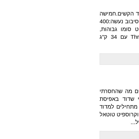
חמישה
סיבובים על זמן (כמה שיותר מהר) שבכל סיבוב נעשה:400
בוהות,
במשקל 34 ק"ג. 21 חזרות של Thrusters עם 34 ק"ג
חסרתי
אפיסת
למדוד
טוטאל