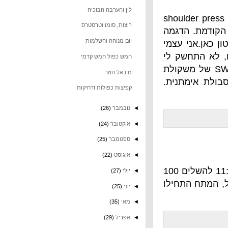
לין והערבה הבוכיה
should-
ריצות, סומו וטרסטרס
הדגמה
יום מנוחה והשלמות
 עצמי
שק לי
חמש כפול חמש קדמי
21-1 של בורפיז, SWING של משקולת
מיכאל חוזר
יה סבולת אימתנית.
קפיצות כפולות ודחיקות
◄
נובמבר
(26)
◄
אוקטובר
(24)
◄
ספטמבר
(25)
◄
אוגוסט
(22)
בוקר טוב. היום מנוחה. אמש השלמתי את "אנג'לינה". לקח 11:19 להשלים 100
◄
יולי
(27)
ל, המתח התחילו
◄
יוני
(25)
◄
מאי
(35)
◄
אפריל
(29)