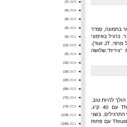
(7)
2025
◄
(9)
2024
◄
(9)
2023
◄
(9)
2022
◄
 סמ"ר
ימוני
(9)
2021
◄
זכרון, הם קשים בצורה בלתי רגולה (למשל מרפי, JT ועוד).
(12)
2020
◄
שלושה
(9)
2019
◄
(15)
2018
◄
(18)
2017
◄
(20)
2016
◄
(59)
2015
◄
(72)
2014
◄
ת טוב.
שלושה סיבובים 21-15-9 חזרות של עליות מתח ו Thruster עם 40 ק"ג.
(73)
2013
◄
גילים, בשני
(118)
2012
◄
צעו את המתח בקפיצות ואת ה Thruster עם פחות
(140)
2011
◄