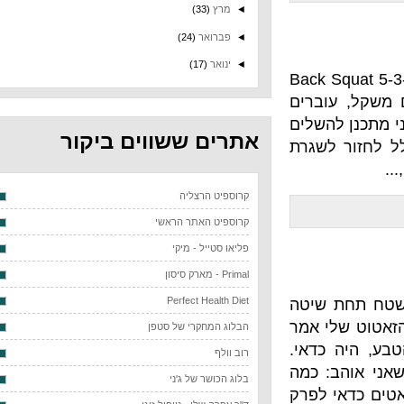
◄
מרץ
(33)
◄
פברואר
(24)
◄
ינואר
(17)
Back Squat
וברים
השלים
אתרים ששווים ביקור
לשגרת
קרוספיט הרצליה
קרוספיט האתר הראשי
פליאו סטייל - מיקי
Primal - מארק סיסון
Perfect Health Diet
 שיטה
י אמר
הבלוג המחקרי של סטפן
כדאי.
רוב וולף
: כמה
בלוג הכושר של ג'ני
סקוואטים כדאי לפרק