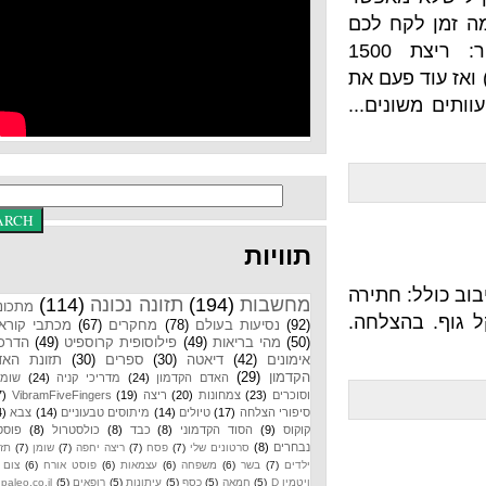
מן לקח לכם
להתפרק בהערות. אני עצמי עשיתי אתמול אימון אחר: ריצת 1500
ז עוד פעם את
נים...
תוויות
חתירה
מחשבות
(194)
תזונה נכונה
(114)
מתכונים
 בהצלחה.
(92)
נסיעות בעולם
(78)
מחקרים
(67)
מכתבי קוראים
(50)
מהי בריאות
(49)
פילוסופית קרוספיט
(49)
הדרכות
אימונים
(42)
דיאטה
(30)
ספרים
(30)
תזונת האדם
הקדמון
(29)
האדם הקדמון
(24)
מדריכי קניה
(24)
שומנים
וסוכרים
(23)
צמחונות
(20)
ריצה
(19)
VibramFiveFingers
(17)
סיפורי הצלחה
(17)
טיולים
(14)
מיתוסים טבעוניים
(14)
צבא
(14)
קוקוס
(9)
הסוד הקדמוני
(8)
כבד
(8)
כולסטרול
(8)
פוסטים
נבחרים
(8)
סרטונים שלי
(7)
פסח
(7)
ריצה יחפה
(7)
שומן
(7)
תזונת
ילדים
(7)
בשר
(6)
משפחה
(6)
עצמאות
(6)
פוסט אורח
(6)
צום
(6)
ויטמין D
(5)
חמאה
(5)
כסף
(5)
עיתונות
(5)
רופאים
(5)
paleo.co.il
(4)