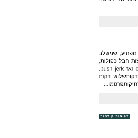
שמשלב
ולות,
כמה שיותרחמש דקות של דחיקות: clean ואז push jerk,
דקות
...
קודמות