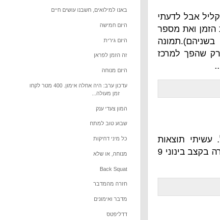
באנו למילואים, חשבנו עושים חיים
לדעתי
היום חמישה
את מספר
מונה
היום גירית
למרכז
זה הזמן לפראן
היום מנוחה
עדכון ערב: היה אחלה אימון. 400 מטר לקחו
זמן מעולה...
המון צעדי ענק
שבוע טוב למתח
י תוצאות
כל מיני דחיקות
מאכזבות: 19 ק"ג, 20, 21, 22, 23, 24 נכשל. אח"כ 2 ק"מ חתירה בקצב בינוני 9
מנוחה, או שלא
Back Squat
חזרה מהמדבר
מדבר ואימונים
דדליפטס