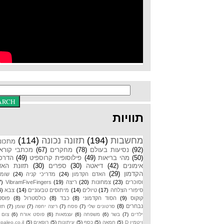
תוויות
מחשבות
(194)
תזונה נכונה
(114)
מתכונים
(92)
נסיעות בעולם
(78)
מחקרים
(67)
מכתבי קוראים
(50)
מהי בריאות
(49)
פילוסופית קרוספיט
(49)
הדרכות
אימונים
(42)
דיאטה
(30)
ספרים
(30)
תזונת האדם
הקדמון
(29)
האדם הקדמון
(24)
מדריכי קניה
(24)
שומנים
וסוכרים
(23)
צמחונות
(20)
ריצה
(19)
VibramFiveFingers
(17)
סיפורי הצלחה
(17)
טיולים
(14)
מיתוסים טבעוניים
(14)
צבא
(14)
קוקוס
(9)
הסוד הקדמוני
(8)
כבד
(8)
כולסטרול
(8)
פוסטים
נבחרים
(8)
סרטונים שלי
(7)
פסח
(7)
ריצה יחפה
(7)
שומן
(7)
תזונת
ילדים
(7)
בשר
(6)
משפחה
(6)
עצמאות
(6)
פוסט אורח
(6)
צום
(6)
ויטמין D
(5)
חמאה
(5)
כסף
(5)
עיתונות
(5)
רופאים
(5)
paleo.co.il
(4)