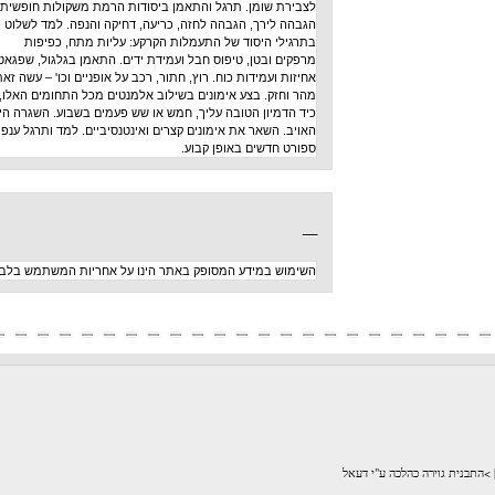
לצבירת שומן. תרגל והתאמן ביסודות הרמת משקולות חופשית:
הגבהה לירך, הגבהה לחזה, כריעה, דחיקה והנפה. למד לשלוט
בתרגילי היסוד של התעמלות הקרקע: עליות מתח, כפיפות
מרפקים ובטן, טיפוס חבל ועמידת ידים. התאמן בגלגול, שפגאט,
אחיזות ועמידות כוח. רוץ, חתור, רכב על אופניים וכו' – עשה זאת
מהר וחזק. בצע אימונים בשילוב אלמנטים מכל התחומים האלו,
כיד הדמיון הטובה עליך, חמש או שש פעמים בשבוע. השגרה היא
האויב. השאר את אימונים קצרים ואינטנסיביים. למד ותרגל ענפי
ספורט חדשים באופן קבוע.
_
השימוש במידע המסופק באתר הינו על אחריות המשתמש בלבד
לכה ע"י דעאל