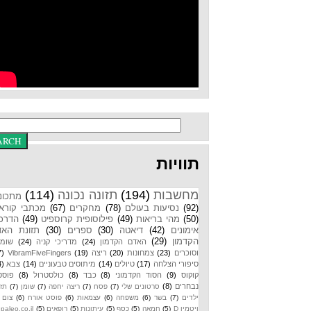
תוויות
מחשבות
(194)
תזונה נכונה
(114)
מתכונים
(92)
נסיעות בעולם
(78)
מחקרים
(67)
מכתבי קוראים
(50)
מהי בריאות
(49)
פילוסופית קרוספיט
(49)
הדרכות
אימונים
(42)
דיאטה
(30)
ספרים
(30)
תזונת האדם
הקדמון
(29)
האדם הקדמון
(24)
מדריכי קניה
(24)
שומנים
וסוכרים
(23)
צמחונות
(20)
ריצה
(19)
VibramFiveFingers
(17)
סיפורי הצלחה
(17)
טיולים
(14)
מיתוסים טבעוניים
(14)
צבא
(14)
קוקוס
(9)
הסוד הקדמוני
(8)
כבד
(8)
כולסטרול
(8)
פוסטים
נבחרים
(8)
סרטונים שלי
(7)
פסח
(7)
ריצה יחפה
(7)
שומן
(7)
תזונת
ילדים
(7)
בשר
(6)
משפחה
(6)
עצמאות
(6)
פוסט אורח
(6)
צום
(6)
ויטמין D
(5)
חמאה
(5)
כסף
(5)
עיתונות
(5)
רופאים
(5)
paleo.co.il
(4)