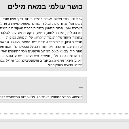
כושר עולמי במאה מילים
אכול נכון: בשר וירקות, אגוזים, זרעים ופירות. צרוך מעט מוצרי
עמילן ואל תצרוך סוכר. אכול די מזון כך שיספיק לאימונים אך לא
לצבירת שומן. תרגל והתאמן ביסודות הרמת משקולות חופשית:
הגבהה לירך, הגבהה לחזה, כריעה, דחיקה והנפה. למד לשלוט
בתרגילי היסוד של התעמלות הקרקע: עליות מתח, כפיפות
מרפקים ובטן, טיפוס חבל ועמידת ידים. התאמן בגלגול, שפגאט,
אחיזות ועמידות כוח. רוץ, חתור, רכב על אופניים וכו' – עשה זאת
מהר וחזק. בצע אימונים בשילוב אלמנטים מכל התחומים האלו,
כיד הדמיון הטובה עליך, חמש או שש פעמים בשבוע. השגרה היא
האויב. השאר את אימונים קצרים ואינטנסיביים. למד ותרגל ענפי
ספורט חדשים באופן קבוע.
_
השימוש במידע המסופק באתר הינו על אחריות המשתמש בלבד