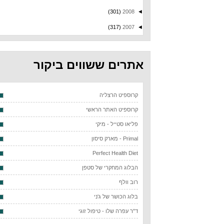
(301)
2008
◄
(317)
2007
◄
אתרים ששווים ביקור
קרוספיט הרצליה
קרוספיט האתר הראשי
פליאו סטייל - מיקי
Primal - מארק סיסון
Perfect Health Diet
הבלוג המחקרי של סטפן
רוב וולף
בלוג הכושר של ג'ני
ד"ר עפרה שלו - טיפול זוגי