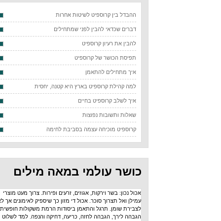
ההבדל בין קרוספיט לשיטות אחרות
דברים שכדאי להבין לפני שמתחילים
להבין את רעיון קרוספיט
תפיסת הכושר של קרוספיט
איך מתחילים להתאמן
למה קהילת קרוספיט בארץ היא קטנה, יחסית
איך לשלב קרוספיט בחיים
שאלות ותשובות נפוצות
קרוספיט מוכיחה עצמה בסביבת לחימה
כושר עולמי במאה מילים
אכול נכון: בשר וירקות, אגוזים, זרעים ופירות. צרוך מעט מוצרי
עמילן ואל תצרוך סוכר. אכול די מזון כך שיספיק לאימונים אך לא
לצבירת שומן. תרגל והתאמן ביסודות הרמת משקולות חופשית:
הגבהה לירך, הגבהה לחזה, כריעה, דחיקה והנפה. למד לשלוט