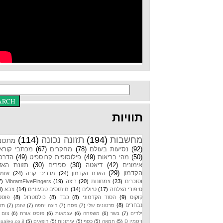
תוויות
מחשבות
(194)
תזונה נכונה
(114)
מתכונים
(92)
נסיעות בעולם
(78)
מחקרים
(67)
מכתבי קוראים
(50)
מהי בריאות
(49)
פילוסופית קרוספיט
(49)
הדרכות
אימונים
(42)
דיאטה
(30)
ספרים
(30)
תזונת האדם
הקדמון
(29)
האדם הקדמון
(24)
מדריכי קניה
(24)
שומנים
וסוכרים
(23)
צמחונות
(20)
ריצה
(19)
VibramFiveFingers
(17)
סיפורי הצלחה
(17)
טיולים
(14)
מיתוסים טבעוניים
(14)
צבא
(14)
קוקוס
(9)
הסוד הקדמוני
(8)
כבד
(8)
כולסטרול
(8)
פוסטים
נבחרים
(8)
סרטונים שלי
(7)
פסח
(7)
ריצה יחפה
(7)
שומן
(7)
תזונת
ילדים
(7)
בשר
(6)
משפחה
(6)
עצמאות
(6)
פוסט אורח
(6)
צום
(6)
ויטמין D
(5)
חמאה
(5)
כסף
(5)
עיתונות
(5)
רופאים
(5)
paleo.co.il
(4)