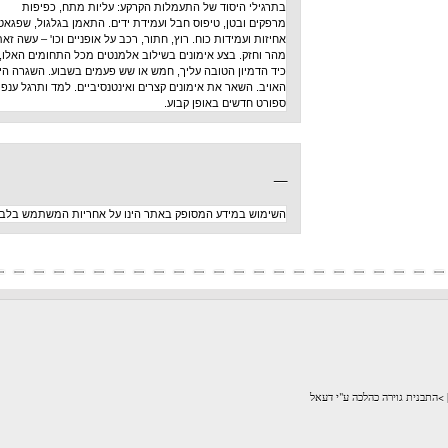
בתרגילי היסוד של התעמלות הקרקע: עליות מתח, כפיפות
מרפקים ובטן, טיפוס חבל ועמידת ידים. התאמן בגלגול, שפגאט,
אחיזות ועמידות כוח. רוץ, חתור, רכב על אופניים וכו' – עשה זאת
מהר וחזק. בצע אימונים בשילוב אלמנטים מכל התחומים האלו,
כיד הדמיון הטובה עליך, חמש או שש פעמים בשבוע. השגרה היא
האויב. השאר את אימונים קצרים ואינטנסיביים. למד ותרגל ענפי
ספורט חדשים באופן קבוע.
_
השימוש במידע המסופק באתר הינו על אחריות המשתמש בלבד
לכה ע"י דעאל