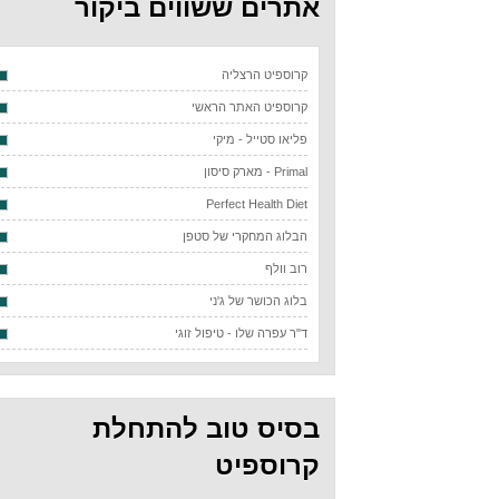
אתרים ששווים ביקור
קרוספיט הרצליה
קרוספיט האתר הראשי
פליאו סטייל - מיקי
Primal - מארק סיסון
Perfect Health Diet
הבלוג המחקרי של סטפן
רוב וולף
בלוג הכושר של ג'ני
ד"ר עפרה שלו - טיפול זוגי
בסיס טוב להתחלת
קרוספיט