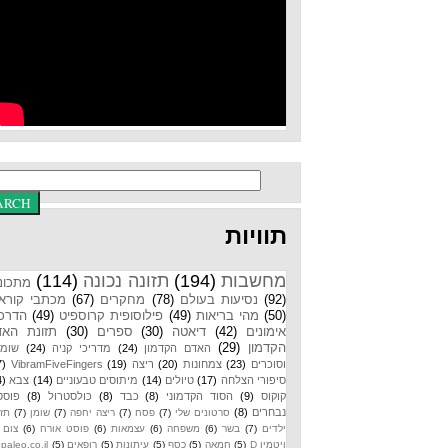
תוויות
מחשבות
(194)
תזונה נכונה
(114)
מתכונים
(92)
נסיעות בעולם
(78)
מחקרים
(67)
מכתבי קוראים
(50)
מהי בריאות
(49)
פילוסופית קרוספיט
(49)
הדרכות
אימונים
(42)
דיאטה
(30)
ספרים
(30)
תזונת האדם
הקדמון
(29)
האדם הקדמון
(24)
מדריכי קניה
(24)
שומנים
וסוכרים
(23)
צמחונות
(20)
ריצה
(19)
VibramFiveFingers
(17)
סיפורי הצלחה
(17)
טיולים
(14)
מיתוסים טבעוניים
(14)
צבא
(14)
קוקוס
(9)
הסוד הקדמוני
(8)
כבד
(8)
כולסטרול
(8)
פוסטים
נבחרים
(8)
סרטונים שלי
(7)
פסח
(7)
ריצה יחפה
(7)
שומן
(7)
תזונת
ילדים
(7)
בשר
(6)
משפחה
(6)
עצמאות
(6)
פוסט אורח
(6)
צום
(6)
ויטמין D
(5)
חמאה
(5)
כסף
(5)
עיתונות
(5)
רופאים
(5)
paleo.co.il
(4)