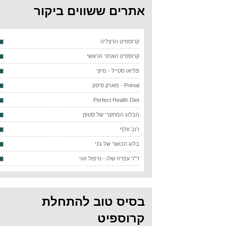
אתרים ששווים ביקור
קרוספיט הרצליה
קרוספיט האתר הראשי
פליאו סטייל - מיקי
Primal - מארק סיסון
Perfect Health Diet
הבלוג המחקרי של סטפן
רוב וולף
בלוג הכושר של ג'ני
ד"ר עפרה שלו - טיפול זוגי
בסיס טוב להתחלת
קרוספיט