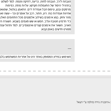
הגבהה לירך, הגבהה לחזה, כריעה, דחיקה והנפה. למד לשלוט
בתרגילי היסוד של התעמלות הקרקע: עליות מתח, כפיפות
מרפקים ובטן, טיפוס חבל ועמידת ידים. התאמן בגלגול, שפגאט,
אחיזות ועמידות כוח. רוץ, חתור, רכב על אופניים וכו' – עשה זאת
מהר וחזק. בצע אימונים בשילוב אלמנטים מכל התחומים האלו,
כיד הדמיון הטובה עליך, חמש או שש פעמים בשבוע. השגרה היא
האויב. השאר את אימונים קצרים ואינטנסיביים. למד ותרגל ענפי
ספורט חדשים באופן קבוע.
_
השימוש במידע המסופק באתר הינו על אחריות המשתמש בלבד
לכה ע"י דעאל