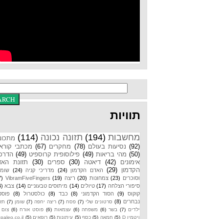
תוויות
מחשבות
(194)
תזונה נכונה
(114)
מתכונים
(92)
נסיעות בעולם
(78)
מחקרים
(67)
מכתבי קוראים
(50)
מהי בריאות
(49)
פילוסופית קרוספיט
(49)
הדרכות
אימונים
(42)
דיאטה
(30)
ספרים
(30)
תזונת האדם
הקדמון
(29)
האדם הקדמון
(24)
מדריכי קניה
(24)
שומנים
וסוכרים
(23)
צמחונות
(20)
ריצה
(19)
VibramFiveFingers
(17)
סיפורי הצלחה
(17)
טיולים
(14)
מיתוסים טבעוניים
(14)
צבא
(14)
קוקוס
(9)
הסוד הקדמוני
(8)
כבד
(8)
כולסטרול
(8)
פוסטים
נבחרים
(8)
סרטונים שלי
(7)
פסח
(7)
ריצה יחפה
(7)
שומן
(7)
תזונת
ילדים
(7)
בשר
(6)
משפחה
(6)
עצמאות
(6)
פוסט אורח
(6)
צום
(6)
ויטמין D
(5)
חמאה
(5)
כסף
(5)
עיתונות
(5)
רופאים
(5)
paleo.co.il
(4)