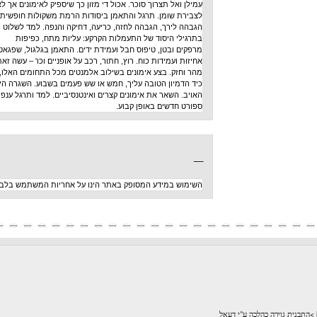
עמילן ואל תצרוך סוכר. אכול די מזון כך שיספיק לאימונים אך לא
לצבירת שומן. תרגל והתאמן ביסודות הרמת משקולות חופשית:
הגבהה לירך, הגבהה לחזה, כריעה, דחיקה והנפה. למד לשלוט
בתרגילי היסוד של התעמלות הקרקע: עליות מתח, כפיפות
מרפקים ובטן, טיפוס חבל ועמידת ידים. התאמן בגלגול, שפגאט,
אחיזות ועמידות כוח. רוץ, חתור, רכב על אופניים וכו' – עשה זאת
מהר וחזק. בצע אימונים בשילוב אלמנטים מכל התחומים האלו,
כיד הדמיון הטובה עליך, חמש או שש פעמים בשבוע. השגרה היא
האויב. השאר את אימונים קצרים ואינטנסיביים. למד ותרגל ענפי
ספורט חדשים באופן קבוע.
_
השימוש במידע המסופק באתר הינו על אחריות המשתמש בלבד
לכה ע"י דעאל