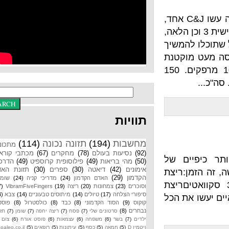
היום אימון מאתגר משהו. הפעילו את הסטופר. בדקה הראשונה עשו C&J אחד,
ת האישית), בדקה השנייה 2, בשלישית 3 וכן הלאה,
המשיך
מעט מוקטנת
של מרפי. 1600 מטר, ואז חצי מפק"ל הכח (50 מתח, 100 מרפקים. 150
תוויות
מחשבות
(194)
תזונה נכונה
(114)
מתכונים
(92)
נסיעות בעולם
(78)
מחקרים
(67)
מכתבי קוראים
ים של
(50)
מהי בריאות
(49)
פילוסופית קרוספיט
(49)
הדרכות
אימונים
(42)
דיאטה
(30)
ספרים
(30)
תזונת האדם
:ריצת
הקדמון
(29)
האדם הקדמון
(24)
מדריכי קניה
(24)
שומנים
300 סקוואטיםריצת
וסוכרים
(23)
צמחונות
(20)
ריצה
(19)
VibramFiveFingers
(17)
סיפורי הצלחה
(17)
טיולים
(14)
מיתוסים טבעוניים
(14)
צבא
(14)
את הכל
קוקוס
(9)
הסוד הקדמוני
(8)
כבד
(8)
כולסטרול
(8)
פוסטים
נבחרים
(8)
סרטונים שלי
(7)
פסח
(7)
ריצה יחפה
(7)
שומן
(7)
תזונת
ילדים
(7)
בשר
(6)
משפחה
(6)
עצמאות
(6)
פוסט אורח
(6)
צום
(6)
ויטמין D
(5)
חמאה
(5)
כסף
(5)
עיתונות
(5)
רופאים
(5)
paleo.co.il
(4)