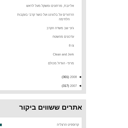
אליזבת, מרתונים ומשקל מעל לראש
הרהורים על בלוגינג ועל כושר קרבי בעקבות
הלחימה
ג'וני שב משדה הקרב
עדכונים מהשטח
צו 8
Clean and Jerk
מרפי- הגדול מכולם
(301)
2008
◄
(317)
2007
◄
אתרים ששווים ביקור
קרוספיט הרצליה