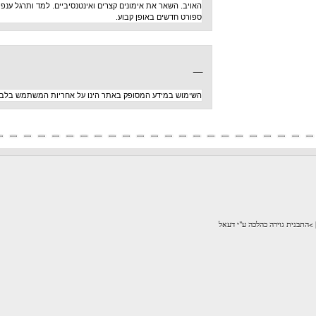
האויב. השאר את אימונים קצרים ואינטנסיביים. למד ותרגל ענפי
ספורט חדשים באופן קבוע.
_
השימוש במידע המסופק באתר הינו על אחריות המשתמש בלבד
לכה ע"י דעאל