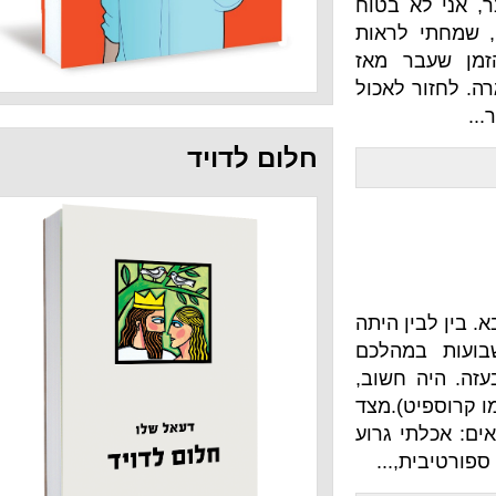
 בטוח
לראות
 מאז
לאכול
חלום לדויד
 היתה
הלכם
חשוב,
).מצד
 גרוע
...