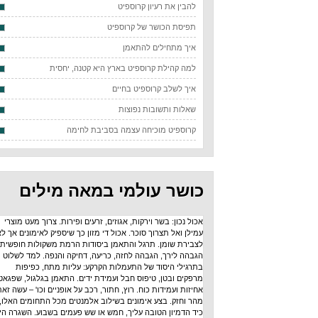
להבין את רעיון קרוספיט
תפיסת הכושר של קרוספיט
איך מתחילים להתאמן
למה קהילת קרוספיט בארץ היא קטנה, יחסית
איך לשלב קרוספיט בחיים
שאלות ותשובות נפוצות
קרוספיט מוכיחה עצמה בסביבת לחימה
כושר עולמי במאה מילים
אכול נכון: בשר וירקות, אגוזים, זרעים ופירות. צרוך מעט מוצרי
עמילן ואל תצרוך סוכר. אכול די מזון כך שיספיק לאימונים אך לא
לצבירת שומן. תרגל והתאמן ביסודות הרמת משקולות חופשית:
הגבהה לירך, הגבהה לחזה, כריעה, דחיקה והנפה. למד לשלוט
בתרגילי היסוד של התעמלות הקרקע: עליות מתח, כפיפות
מרפקים ובטן, טיפוס חבל ועמידת ידים. התאמן בגלגול, שפגאט,
אחיזות ועמידות כוח. רוץ, חתור, רכב על אופניים וכו' – עשה זאת
מהר וחזק. בצע אימונים בשילוב אלמנטים מכל התחומים האלו,
כיד הדמיון הטובה עליך, חמש או שש פעמים בשבוע. השגרה היא