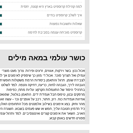
למה קהילת קרוספיט בארץ היא קטנה, יחסית
איך לשלב קרוספיט בחיים
שאלות ותשובות נפוצות
קרוספיט מוכיחה עצמה בסביבת לחימה
כושר עולמי במאה מילים
אכול נכון: בשר וירקות, אגוזים, זרעים ופירות. צרוך מעט מוצרי
עמילן ואל תצרוך סוכר. אכול די מזון כך שיספיק לאימונים אך לא
לצבירת שומן. תרגל והתאמן ביסודות הרמת משקולות חופשית:
הגבהה לירך, הגבהה לחזה, כריעה, דחיקה והנפה. למד לשלוט
בתרגילי היסוד של התעמלות הקרקע: עליות מתח, כפיפות
מרפקים ובטן, טיפוס חבל ועמידת ידים. התאמן בגלגול, שפגאט,
אחיזות ועמידות כוח. רוץ, חתור, רכב על אופניים וכו' – עשה זאת
מהר וחזק. בצע אימונים בשילוב אלמנטים מכל התחומים האלו,
כיד הדמיון הטובה עליך, חמש או שש פעמים בשבוע. השגרה היא
האויב. השאר את אימונים קצרים ואינטנסיביים. למד ותרגל ענפי
ספורט חדשים באופן קבוע.