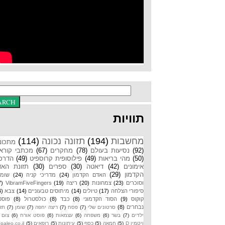
תוויות
מחשבות
(194)
תזונה נכונה
(114)
מתכונים
(92)
נסיעות בעולם
(78)
מחקרים
(67)
מכתבי קוראים
(50)
מהי בריאות
(49)
פילוסופית קרוספיט
(49)
הדרכות
אימונים
(42)
דיאטה
(30)
ספרים
(30)
תזונת האדם
הקדמון
(29)
האדם הקדמון
(24)
מדריכי קניה
(24)
שומנים
וסוכרים
(23)
צמחונות
(20)
ריצה
(19)
VibramFiveFingers
(17)
סיפורי הצלחה
(17)
טיולים
(14)
מיתוסים טבעוניים
(14)
צבא
(14)
קוקוס
(9)
הסוד הקדמוני
(8)
כבד
(8)
כולסטרול
(8)
פוסטים
נבחרים
(8)
סרטונים שלי
(7)
פסח
(7)
ריצה יחפה
(7)
שומן
(7)
תזונת
ילדים
(7)
בשר
(6)
משפחה
(6)
עצמאות
(6)
פוסט אורח
(6)
צום
(6)
ויטמין D
(5)
חמאה
(5)
כסף
(5)
עיתונות
(5)
רופאים
(5)
paleo.co.il
(4)