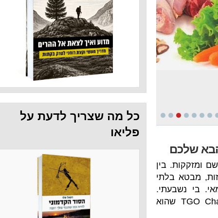
כל מה שצריך לדעת על
פליאו
ם
. בין
 בלתי
בעתי.
רתי לפני כמה ימים מ TGO Challenge East שהוא