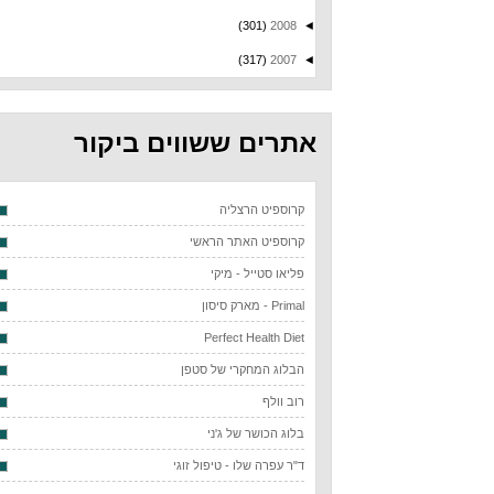
(301)
2008
◄
(317)
2007
◄
אתרים ששווים ביקור
קרוספיט הרצליה
קרוספיט האתר הראשי
פליאו סטייל - מיקי
Primal - מארק סיסון
Perfect Health Diet
הבלוג המחקרי של סטפן
רוב וולף
בלוג הכושר של ג'ני
ד"ר עפרה שלו - טיפול זוגי