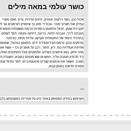
כושר עולמי במאה מילים
אכול נכון: בשר וירקות, אגוזים, זרעים ופירות. צרוך מעט מוצרי
עמילן ואל תצרוך סוכר. אכול די מזון כך שיספיק לאימונים אך לא
לצבירת שומן. תרגל והתאמן ביסודות הרמת משקולות חופשית:
הגבהה לירך, הגבהה לחזה, כריעה, דחיקה והנפה. למד לשלוט
בתרגילי היסוד של התעמלות הקרקע: עליות מתח, כפיפות
מרפקים ובטן, טיפוס חבל ועמידת ידים. התאמן בגלגול, שפגאט,
אחיזות ועמידות כוח. רוץ, חתור, רכב על אופניים וכו' – עשה זאת
מהר וחזק. בצע אימונים בשילוב אלמנטים מכל התחומים האלו,
כיד הדמיון הטובה עליך, חמש או שש פעמים בשבוע. השגרה היא
האויב. השאר את אימונים קצרים ואינטנסיביים. למד ותרגל ענפי
ספורט חדשים באופן קבוע.
_
השימוש במידע המסופק באתר הינו על אחריות המשתמש בלבד