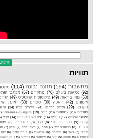
תוויות
מחשבות
(194)
תזונה נכונה
(114)
מתכונים
(92)
נסיעות בעולם
(78)
מחקרים
(67)
מכתבי קוראים
(50)
מהי בריאות
(49)
פילוסופית קרוספיט
(49)
הדרכות
אימונים
(42)
דיאטה
(30)
ספרים
(30)
תזונת האדם
הקדמון
(29)
האדם הקדמון
(24)
מדריכי קניה
(24)
שומנים
וסוכרים
(23)
צמחונות
(20)
ריצה
(19)
VibramFiveFingers
(17)
סיפורי הצלחה
(17)
טיולים
(14)
מיתוסים טבעוניים
(14)
צבא
(14)
קוקוס
(9)
הסוד הקדמוני
(8)
כבד
(8)
כולסטרול
(8)
פוסטים
נבחרים
(8)
סרטונים שלי
(7)
פסח
(7)
ריצה יחפה
(7)
שומן
(7)
תזונת
ילדים
(7)
בשר
(6)
משפחה
(6)
עצמאות
(6)
פוסט אורח
(6)
צום
(6)
ויטמין D
(5)
חמאה
(5)
כסף
(5)
עיתונות
(5)
רופאים
(5)
paleo.co.il
(4)