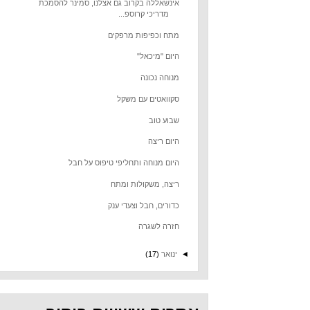
אינשאללה בקרוב גם אצלנו, סמינר להסמכת
מדריכי קרוספ...
מתח וכפיפות מרפקים
היום "מיכאל"
מנוחה נכונה
סקוואטים עם משקל
שבוע טוב
היום ריצה
היום מנוחה ותחליפי טיפוס על חבל
ריצה, משקולות ומתח
כדורים, חבל וצעדי ענק
חזרה לשגרה
◄
ינואר
(17)