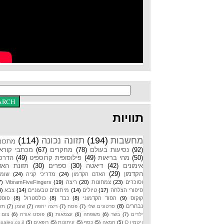
תוויות
מחשבות
(194)
תזונה נכונה
(114)
מתכונים
(92)
נסיעות בעולם
(78)
מחקרים
(67)
מכתבי קוראים
(50)
מהי בריאות
(49)
פילוסופית קרוספיט
(49)
הדרכות
אימונים
(42)
דיאטה
(30)
ספרים
(30)
תזונת האדם
הקדמון
(29)
האדם הקדמון
(24)
מדריכי קניה
(24)
שומנים
וסוכרים
(23)
צמחונות
(20)
ריצה
(19)
VibramFiveFingers
(17)
סיפורי הצלחה
(17)
טיולים
(14)
מיתוסים טבעוניים
(14)
צבא
(14)
קוקוס
(9)
הסוד הקדמוני
(8)
כבד
(8)
כולסטרול
(8)
פוסטים
נבחרים
(8)
סרטונים שלי
(7)
פסח
(7)
ריצה יחפה
(7)
שומן
(7)
תזונת
ילדים
(7)
בשר
(6)
משפחה
(6)
עצמאות
(6)
פוסט אורח
(6)
צום
(6)
ויטמין D
(5)
חמאה
(5)
כסף
(5)
עיתונות
(5)
רופאים
(5)
paleo.co.il
(4)