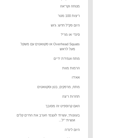
מנוחה וקריאה
ריצות 100 מטר
היום פק"ל חדש: ג'וש
סינדי או מרי?
Overhead Squats או סקוואטים עם משקל
מעל לראש
מתח ועמידת ידיים
הרמות מוות
אאידו
מתח, מרפקים, בטן וסקוואטים
תחרות ריצה
האם קרוספיט זה מסובך
בעוונותי, עשיתי לעצמי הערב את החיים קלים
ועשיתי "ל...
היום לינדה