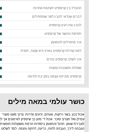
ההבדל בין קרוספיט לשיטות אחרות
דברים שכדאי להבין לפני שמתחילים
להבין את רעיון קרוספיט
תפיסת הכושר של קרוספיט
איך מתחילים להתאמן
למה קהילת קרוספיט בארץ היא קטנה, יחסית
איך לשלב קרוספיט בחיים
שאלות ותשובות נפוצות
קרוספיט מוכיחה עצמה בסביבת לחימה
כושר עולמי במאה מילים
אכול נכון: בשר וירקות, אגוזים, זרעים ופירות. צרוך מעט מוצרי
עמילן ואל תצרוך סוכר. אכול די מזון כך שיספיק לאימונים אך לא
לצבירת שומן. תרגל והתאמן ביסודות הרמת משקולות חופשית:
הגבהה לירך, הגבהה לחזה, כריעה, דחיקה והנפה. למד לשלוט