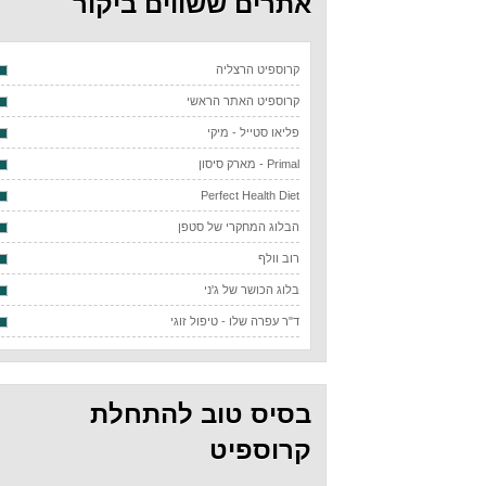
אתרים ששווים ביקור
קרוספיט הרצליה
קרוספיט האתר הראשי
פליאו סטייל - מיקי
Primal - מארק סיסון
Perfect Health Diet
הבלוג המחקרי של סטפן
רוב וולף
בלוג הכושר של ג'ני
ד"ר עפרה שלו - טיפול זוגי
בסיס טוב להתחלת
קרוספיט