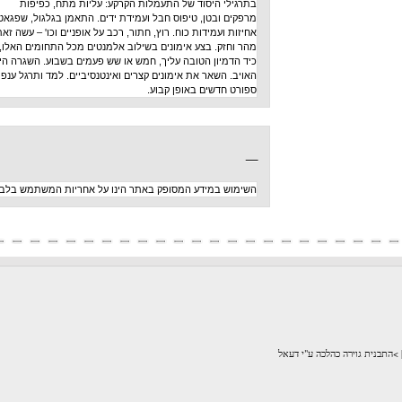
בתרגילי היסוד של התעמלות הקרקע: עליות מתח, כפיפות
מרפקים ובטן, טיפוס חבל ועמידת ידים. התאמן בגלגול, שפגאט,
אחיזות ועמידות כוח. רוץ, חתור, רכב על אופניים וכו' – עשה זאת
מהר וחזק. בצע אימונים בשילוב אלמנטים מכל התחומים האלו,
כיד הדמיון הטובה עליך, חמש או שש פעמים בשבוע. השגרה היא
האויב. השאר את אימונים קצרים ואינטנסיביים. למד ותרגל ענפי
ספורט חדשים באופן קבוע.
_
השימוש במידע המסופק באתר הינו על אחריות המשתמש בלבד
לכה ע"י דעאל