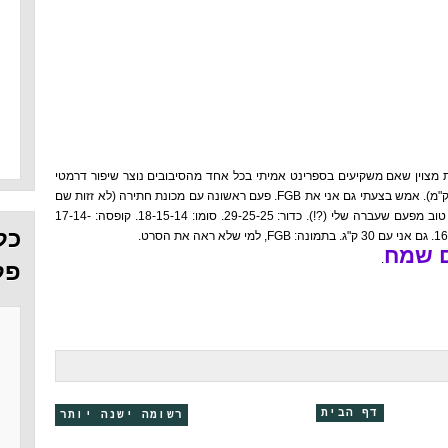
ת מצוין שאם משקיעים בספרינט אמיתי בכל אחד מהסיבובים נוצר שיפור דרמטי
גם ביכולת הריצה לטווחים בינוניים (5-8 ק"מ). אמש בצעתי גם אני את FGB. פעם ראשונה עם מכונת חתירה (לא זזות שם
הקלוריות, לעזאזל). 255 ציון סופי. פחות טוב מפעם שעברה שלי (?!). כדור: 29-25-25. סומו: 18-15-14. קופסה: 17-14-
כל
ם שמח
.
פל
דף הבית
רשומה ישנה יותר