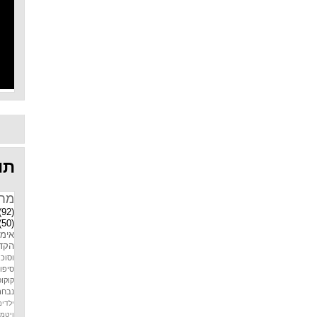
תוו
מח
(92)
(50)
אימו
הקדמ
וסוכר
סיפו
קוקוס
נבחר
ילדים
ויטמין