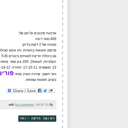
ארבעה סיבובים על זמן של:
400 מטר ריצה.
מנוחה של 2 דקות בדיוק.
פרסמו תוצאות בהערות. זהו אימון סבול
13. פושפרס: 17-15-11. חתירה: 16-14-12. גם אני עם 30 ק"ג. בתמונה: FGB, למי שלא ראה את הסרט.
פורי
והכי חשוב: שיהיה הערב ומחר
בקרוב תמונות שמחות.
By
מר קדמוני
with
No comments
רשומה חדשה יותר