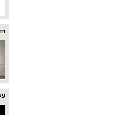
חד
עש