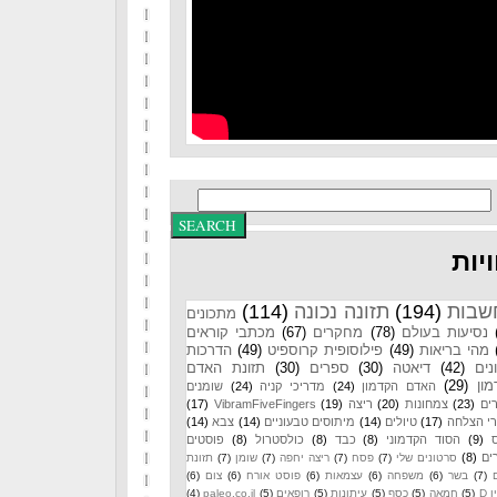
יות
שבות
(194)
תזונה נכונה
(114)
מתכונים
נסיעות בעולם
(78)
מחקרים
(67)
מכתבי קוראים
מהי בריאות
(49)
פילוסופית קרוספיט
(49)
הדרכות
נים
(42)
דיאטה
(30)
ספרים
(30)
תזונת האדם
ון
(29)
האדם הקדמון
(24)
מדריכי קניה
(24)
שומנים
ים
(23)
צמחונות
(20)
ריצה
(19)
VibramFiveFingers
(17)
רי הצלחה
(17)
טיולים
(14)
מיתוסים טבעוניים
(14)
צבא
(14)
(9)
הסוד הקדמוני
(8)
כבד
(8)
כולסטרול
(8)
פוסטים
ים
(8)
סרטונים שלי
(7)
פסח
(7)
ריצה יחפה
(7)
שומן
(7)
תזונת
(7)
בשר
(6)
משפחה
(6)
עצמאות
(6)
פוסט אורח
(6)
צום
(6)
 D
(5)
חמאה
(5)
כסף
(5)
עיתונות
(5)
רופאים
(5)
paleo.co.il
(4)