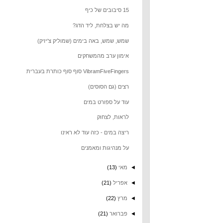
15 סיבובים של כיף
מה יש בצלחת, ליד הדג?
שמש, שמש, באה בימים (שמוליק צ'יזיק)
אימון ערב מהמשחקים
VibramFiveFingers סוף סוף כותרת בעברית
רצים (גם הסוסים)
עוד על ספורט במים
לראות, לצחוק
ריצה במים - כזה עוד לא ראינו
על מנהיגות ומאמנים
◄
מאי
(13)
◄
אפריל
(21)
◄
מרץ
(22)
◄
פברואר
(21)