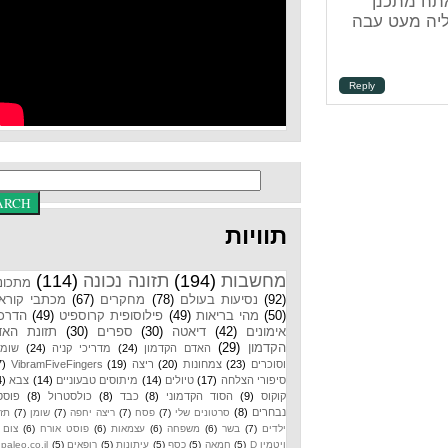
עט עבה
Repl
תוויות
מחשבות
(194)
תזונה נכונה
(114)
מתכונים
(92)
נסיעות בעולם
(78)
מחקרים
(67)
מכתבי קוראים
(50)
מהי בריאות
(49)
פילוסופית קרוספיט
(49)
הדרכות
אימונים
(42)
דיאטה
(30)
ספרים
(30)
תזונת האדם
הקדמון
(29)
האדם הקדמון
(24)
מדריכי קניה
(24)
שומנים
וסוכרים
(23)
צמחונות
(20)
ריצה
(19)
VibramFiveFingers
(17)
סיפורי הצלחה
(17)
טיולים
(14)
מיתוסים טבעוניים
(14)
צבא
(14)
קוקוס
(9)
הסוד הקדמוני
(8)
כבד
(8)
כולסטרול
(8)
פוסטים
נבחרים
(8)
סרטונים שלי
(7)
פסח
(7)
ריצה יחפה
(7)
שומן
(7)
תזונת
ילדים
(7)
בשר
(6)
משפחה
(6)
עצמאות
(6)
פוסט אורח
(6)
צום
(6)
ויטמין D
(5)
חמאה
(5)
כסף
(5)
עיתונות
(5)
רופאים
(5)
paleo.co.il
(4)