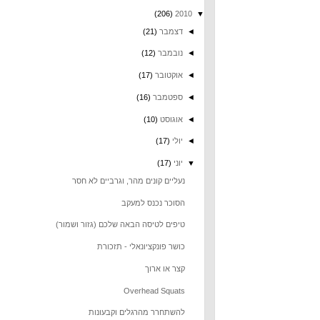
(206)
2010
▼
◄
דצמבר
(21)
◄
נובמבר
(12)
◄
אוקטובר
(17)
◄
ספטמבר
(16)
◄
אוגוסט
(10)
◄
יולי
(17)
▼
יוני
(17)
נעליים קונים מהר, וגרביים לא חסר
הסוכר נכנס למעקב
טיפים לטיסה הבאה שלכם (גזור ושמור)
כושר פונקציונאלי - תזכורת
קצר או ארוך
Overhead Squats
להשתחרר מהרגלים וקבעונות