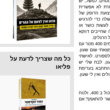
ל, יש
פשרית
פק של
הרגיש
שר או
דווקא
 כי הערב יצאתי לאימון אנטרוולים (6 פעמים 400 מטר עם
שעון.
אישתי
כל מה שצריך לדעת על
לי יש
פליאו
ערימת
 שעון.
מרתי לעצמי: למה לא, בעצם. למה לא לרוץ הכי חזק שאתה יכול ב 400, ולנוח
מן? אם