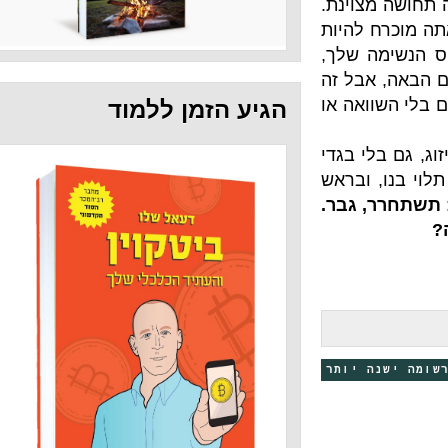
וינת.
להיות
 שלך,
בל זה
אה או
הגיע הזמן ללמוד
 בגדי
ובראש
גבר.
 יותר