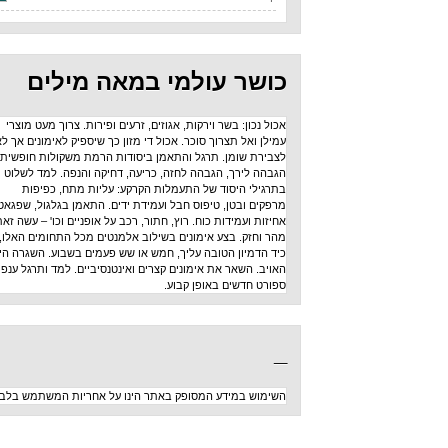
כושר עולמי במאה מילים
אכול נכון: בשר וירקות, אגוזים, זרעים ופירות. צרוך מעט מוצרי
עמילן ואל תצרוך סוכר. אכול די מזון כך שיספיק לאימונים אך לא
לצבירת שומן. תרגל והתאמן ביסודות הרמת משקולות חופשית:
הגבהה לירך, הגבהה לחזה, כריעה, דחיקה והנפה. למד לשלוט
בתרגילי היסוד של התעמלות הקרקע: עליות מתח, כפיפות
מרפקים ובטן, טיפוס חבל ועמידת ידים. התאמן בגלגול, שפגאט,
אחיזות ועמידות כוח. רוץ, חתור, רכב על אופניים וכו' – עשה זאת
מהר וחזק. בצע אימונים בשילוב אלמנטים מכל התחומים האלו,
כיד הדמיון הטובה עליך, חמש או שש פעמים בשבוע. השגרה היא
האויב. השאר את אימונים קצרים ואינטנסיביים. למד ותרגל ענפי
ספורט חדשים באופן קבוע.
_
השימוש במידע המסופק באתר הינו על אחריות המשתמש בלבד